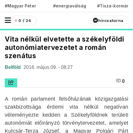
#Magyar Péter
#energiaválság
#Tisza-kormány
0 / 24
hírcsatorna
Vita nélkül elvetette a székelyföldi
autonómiatervezetet a román
szenátus
Belföld
2018. május 09. - 08:27
0
A román parlament felsőházának közigazgatási
szakbizottsága érdemi vita nélkül negatívan
véleményezte kedden a Székelyföldnek területi
autonómiát előirányzó törvénytervezetet, amelyet
Kulcsár-Terza József, a Magyar Polgári Párt