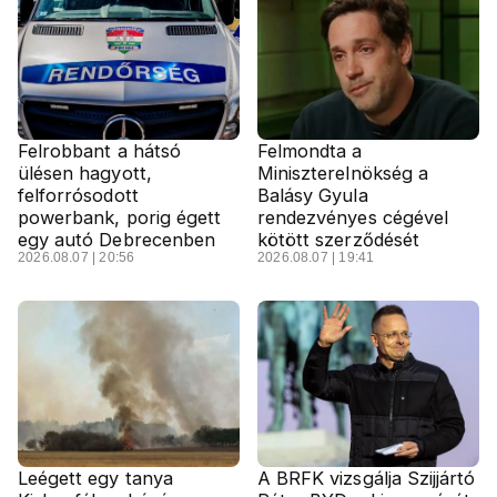
Felrobbant a hátsó
Felmondta a
ülésen hagyott,
Miniszterelnökség a
felforrósodott
Balásy Gyula
powerbank, porig égett
rendezvényes cégével
egy autó Debrecenben
kötött szerződését
2026.08.07 | 20:56
2026.08.07 | 19:41
Leégett egy tanya
A BRFK vizsgálja Szijjártó