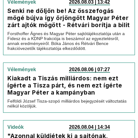
Vélemények
2026.08.03 | 13:42
Senki ne dőljön be! Az összefogás
mögé bújva így őrjöngött Magyar Péter
zárt ajtók mögött - Rétvári borítja a bilit
Forsthoffer Ágnes és Magyar Péter sajtótájékoztatója után a
Fidesz és a KDNP frakciója is beszámol az egyeztetésről,
annak eredményeiről. Bóka János és Rétvári Bence
frakcióvezetők tájékoztatója elkezdődött.
Vélemények
2026.08.06 | 07:27
Kiakadt a Tiszás milliárdos: nem ezt
ígérte a Tisza párt, és nem ezt ígérte
Magyar Péter a kampányban
Felföldi József Tisza-szopó milliárdos bejegyzését változtatás
nélkül közöljük.
Videók
2026.08.04 | 14:34
"Azonnal küldjétek ki a sajtónak,