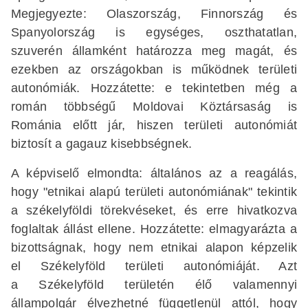
Megjegyezte: Olaszország, Finnország és
Spanyolország is egységes, oszthatatlan,
szuverén államként határozza meg magát, és
ezekben az országokban is működnek területi
autonómiák. Hozzátette: e tekintetben még a
román többségű Moldovai Köztársaság is
Románia előtt jár, hiszen területi autonómiát
biztosít a gagauz kisebbségnek.
A képviselő elmondta: általános az a reagálás,
hogy "etnikai alapú területi autonómiának" tekintik
a székelyföldi törekvéseket, és erre hivatkozva
foglaltak állást ellene. Hozzátette: elmagyarázta a
bizottságnak, hogy nem etnikai alapon képzelik
el Székelyföld területi autonómiáját. Azt
a Székelyföld területén élő valamennyi
állampolgár élvezhetné függetlenül attól, hogy