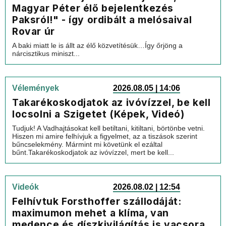
Magyar Péter élő bejelentkezés
Paksról!" - így ordibált a melósaival
Rovar úr
A baki miatt le is állt az élő közvetítésük…Így őrjöng a
nárcisztikus miniszt...
Vélemények
2026.08.05 | 14:06
Takarékoskodjatok az ivóvízzel, be kell
locsolni a Szigetet (Képek, Videó)
Tudjuk! A Vadhajtásokat kell betiltani, kitiltani, börtönbe vetni.
Hiszen mi amire felhívjuk a figyelmet, az a tiszások szerint
bűncselekmény. Mármint mi követünk el ezáltal
bűnt.Takarékoskodjatok az ivóvízzel, mert be kell...
Videók
2026.08.02 | 12:54
Felhívtuk Forsthoffer szállodáját:
maximumon mehet a klíma, van
medence és díszkivilágítás is vacsora