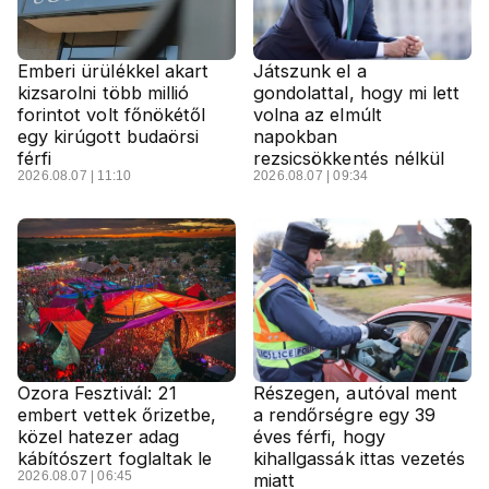
Emberi ürülékkel akart
Játszunk el a
kizsarolni több millió
gondolattal, hogy mi lett
forintot volt főnökétől
volna az elmúlt
egy kirúgott budaörsi
napokban
férfi
rezsicsökkentés nélkül
2026.08.07 | 11:10
2026.08.07 | 09:34
Ozora Fesztivál: 21
Részegen, autóval ment
embert vettek őrizetbe,
a rendőrségre egy 39
közel hatezer adag
éves férfi, hogy
kábítószert foglaltak le
kihallgassák ittas vezetés
2026.08.07 | 06:45
miatt