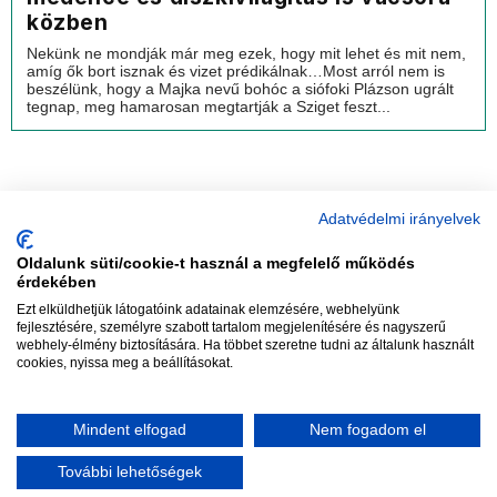
közben
Nekünk ne mondják már meg ezek, hogy mit lehet és mit nem,
amíg ők bort isznak és vizet prédikálnak…Most arról nem is
beszélünk, hogy a Majka nevű bohóc a siófoki Plázson ugrált
tegnap, meg hamarosan megtartják a Sziget feszt...
Adatvédelmi irányelvek
Oldalunk süti/cookie-t használ a megfelelő működés
vadhajtások
érdekében
Ezt elküldhetjük látogatóink adatainak elemzésére, webhelyünk
fejlesztésére, személyre szabott tartalom megjelenítésére és nagyszerű
webhely-élmény biztosítására. Ha többet szeretne tudni az általunk használt
Szerkesztőség:
szerk@vadhajtasok.hu
cookies, nyissa meg a beállításokat.
Modi:
moderator@vadhajtasok.hu
Adatvédelem
Impresszum
Szerzői jogok
Mindent elfogad
Nem fogadom el
2018 Vadhajtások.hu
További lehetőségek