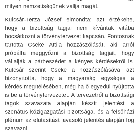
milyen nemzetiségűnek vallja magát.
Kulcsár-Terza József elmondta: azt érzékelte,
hogy a bizottság tagjai nem kívántak vitába
bocsátkozni a törvénytervezet kapcsán. Fontosnak
tartotta Cseke Attila hozzászólását, aki arról
próbálta meggyőzni a bizottság tagjait, hogy
vállalják a párbeszédet a kényes kérdésekről is.
Kulcsár szerint Cseke a hozzászólásával azt
bizonyította, hogy a magyarság egységes a
kérdés megítélésében, még ha ő egyedül nyújtotta
is be a törvénytervezetet. A tervezetről a bizottsági
tagok szavazata alapján készít jelentést a
szenátus közigazgatási bizottsága, és a felsőházi
plénum az elutasítást javasoló jelentés alapján fog
szavazni.