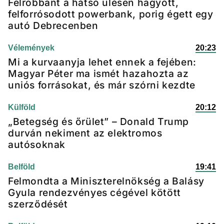
Felrobbant a hátsó ülésen hagyott,
felforrósodott powerbank, porig égett egy
autó Debrecenben
Vélemények
20:23
Mi a kurvaanyja lehet ennek a fejében:
Magyar Péter ma ismét hazahozta az
uniós forrásokat, és már szórni kezdte
Külföld
20:12
„Betegség és őrület” – Donald Trump
durván nekiment az elektromos
autósoknak
Belföld
19:41
Felmondta a Miniszterelnökség a Balásy
Gyula rendezvényes cégével kötött
szerződését