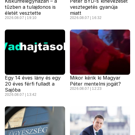
Kiskunfélegyházán – a
Péter BYD-s kinevezését
tűzben a tulajdonos is
vesztegetés gyanúja
életét vesztette
miatt
2026.08.07 | 19:10
2026.08.07 | 16:32
Egy 14 éves lány és egy
Mikor kérik ki Magyar
20 éves férfi fulladt a
Péter mentelmi jogát?
2026.08.07 | 12:23
Sajóba
2026.08.07 | 13:42