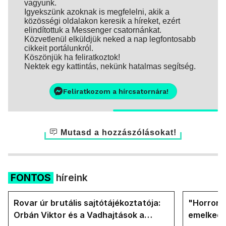
vagyunk.
Igyekszünk azoknak is megfelelni, akik a
közösségi oldalakon keresik a híreket, ezért
elindítottuk a Messenger csatornánkat.
Közvetlenül elküldjük neked a nap legfontosabb
cikkeit portálunkról.
Köszönjük ha feliratkoztok!
Nektek egy kattintás, nekünk hatalmas segítség.
Feliratkozom a hírcsatornára!
Mutasd a hozzászólásokat!
FONTOS
híreink
Rovar úr brutális sajtótájékoztatója:
"Horror á
Orbán Viktor és a Vadhajtások a
emelkedn