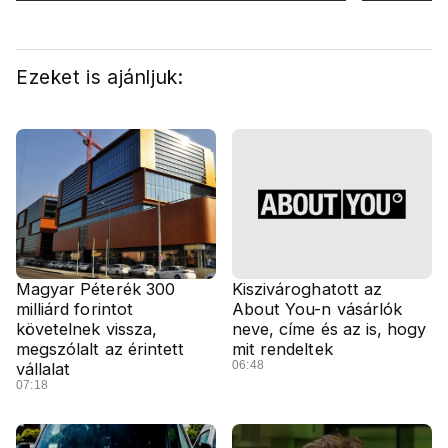
felelős a kialakult helyzetért
oldalán l
Ezeket is ajánljuk:
Magyar Péterék 300
Kiszivároghatott az
milliárd forintot
About You-n vásárlók
követelnek vissza,
neve, címe és az is, hogy
megszólalt az érintett
mit rendeltek
06:48
vállalat
07:18