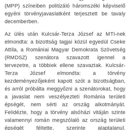
(MPP) színeiben politizáló háromszéki képviselő
egyéni törvényjavaslatként terjesztett be tavaly
decemberben.
Az ülés után Kulcsár-Terza József az MTI-nek
elmondta: a bizottság tagjai közül egyedül Cseke
Attila, a Romániai Magyar Demokrata Szövetség
(RMDSZ) szenátora szavazott igennel a
tervezetre, a többiek ellene szavaztak. Kulcsár-
Terza József elmondta: a törvény
kezdeményezőjeként kapott szót a bizottságban,
és arról próbálta meggyőzni a szenátorokat, hogy
a javaslat nem veszélyezteti Románia területi
épségét, nem sérti az ország alkotmányát.
Felidézte, hogy a törvény alsóházi vitáján szinte
valamennyi román megszólaló az ország területi
épségét féltette, szerinte alaptalanul.