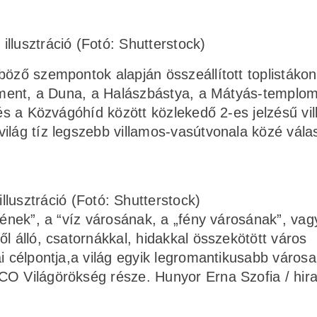
illusztráció (Fotó: Shutterstock)
böző szempontok alapján összeállított toplistáko
lament, a Duna, a Halászbástya, a Mátyás-templo
 és a Közvágóhíd között közlekedő 2-es jelzésű vi
ilág tíz legszebb villamos-vasútvonala közé válas
illusztráció (Fotó: Shutterstock)
jének”, a “víz városának, a „fény városának”, vag
l álló, csatornákkal, hidakkal összekötött város
i célpontja,a világ egyik legromantikusabb városa
CO Világörökség része. Hunyor Erna Szofia / hir