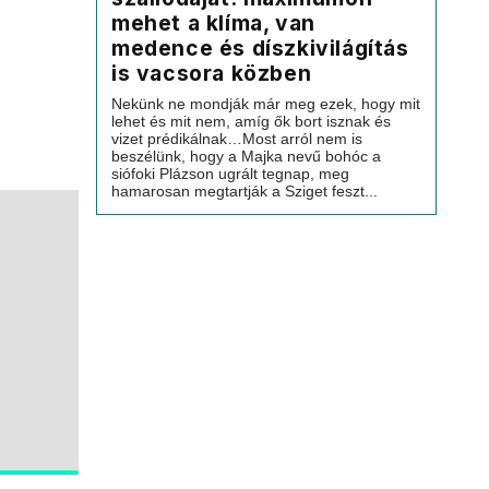
mehet a klíma, van
medence és díszkivilágítás
is vacsora közben
Nekünk ne mondják már meg ezek, hogy mit
lehet és mit nem, amíg ők bort isznak és
vizet prédikálnak…Most arról nem is
beszélünk, hogy a Majka nevű bohóc a
siófoki Plázson ugrált tegnap, meg
hamarosan megtartják a Sziget feszt...