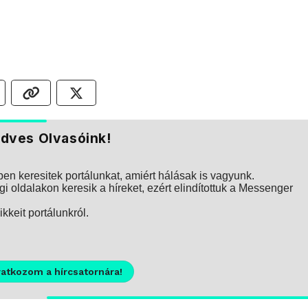
dves Olvasóink!
n keresitek portálunkat, amiért hálásak is vagyunk.
i oldalakon keresik a híreket, ezért elindítottuk a Messenger
kkeit portálunkról.
ratkozom a hírcsatornára!