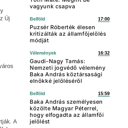
vagyunk csapva
gy
z Új
Belföld
17:00
Puzsér Róberték élesen
kritizálták az államfőjelölés
módját
Vélemények
16:32
Gaudi-Nagy Tamás:
város
Nemzeti jogvédő vélemény
Baka András köztársasági
elnökké jelöléséről
Belföld
15:59
Baka András személyesen
közölte Magyar Péterrel,
hogy elfogadta az államfői
jelölést
tják. A