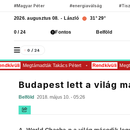
#Magyar Péter
#energiaválság
#Tis
2026. augusztus 08.
-
László
31°
29°
0 / 24
Fontos
Belföld
0 / 24
dkívüli
Megtámadták Takács Pétert
Rendkívüli
Megtá
Budapest lett a világ 
Belföld
2018. május 10. - 05:26