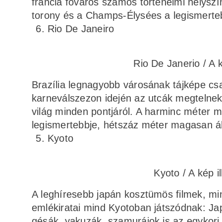
francia főváros számos történelmi helyszí
torony és a Champs-Élysées a legismerteb
Rio De Janeiro
Rio De Janerio / A k
Brazília legnagyobb városának tájképe csa
karneválszezon idején az utcák megtelnek
világ minden pontjáról. A harminc méter m
legismertebbje, hétszáz méter magasan áll
Kyoto
Kyoto / A kép i
A leghíresebb japán kosztümös filmek, mi
emlékiratai mind Kyotoban játszódnak: Jap
gésák, yakuzák, szamurájok is az egykori