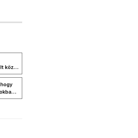
lt közül
isza-
, hogy
pokban