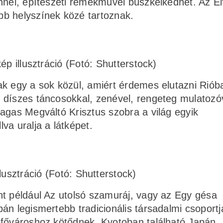
nnel, építészeti remekművel büszkélkedhet. Az Eif
b helyszínek közé tartoznak.
ép illusztráció (Fotó: Shutterstock)
k egy a sok közül, amiért érdemes elutazni Riób
 díszes táncosokkal, zenével, rengeteg mulatozó
agas Megváltó Krisztus szobra a világ egyik
va uralja a látképet.
llusztráció (Fotó: Shutterstock)
nt például Az utolsó szamuráj, vagy az Egy gésa
án legismertebb tradicionális társadalmi csoportj
 fővároshoz kötődnek. Kyotoban található Japán