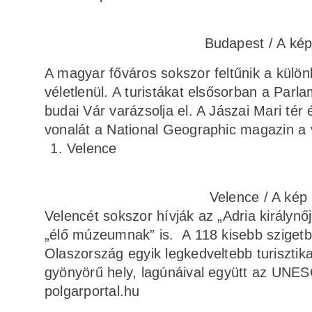
Budapest / A kép 
A magyar főváros sokszor feltűnik a külön
véletlenül. A turistákat elsősorban a Par
budai Vár varázsolja el. A Jászai Mari tér
vonalát a National Geographic magazin a v
Velence
Velence / A kép 
Velencét sokszor hívják az „Adria királynő
„élő múzeumnak” is. A 118 kisebb szigetbő
Olaszország egyik legkedveltebb turisztika
gyönyörű hely, lagúnáival együtt az UNES
polgarportal.hu