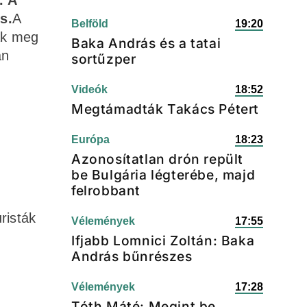
. A
s.
A
Belföld
19:20
ák meg
Baka András és a tatai
an
sortűzper
Videók
18:52
Megtámadták Takács Pétert
Európa
18:23
Azonosítatlan drón repült
be Bulgária légterébe, majd
felrobbant
risták
Vélemények
17:55
Ifjabb Lomnici Zoltán: Baka
András bűnrészes
Vélemények
17:28
Tóth Máté: Megint be