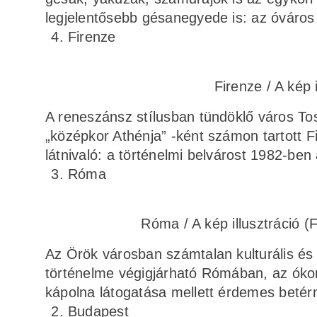
legjelentősebb gésanegyede is: az óváro
Firenze
Firenze / A kép 
A reneszánsz stílusban tündöklő város Tos
„középkor Athénja” -ként számon tartott F
látnivaló: a történelmi belvárost 1982-be
Róma
Róma / A kép illusztráció 
Az Örök városban számtalan kulturális és é
történelme végigjárható Rómában, az ókort
kápolna látogatása mellett érdemes betérni
Budapest