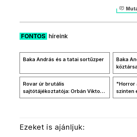
Muta
FONTOS
híreink
Baka András és a tatai sortűzper
Baka And
köztárs
Rovar úr brutális
"Horror 
sajtótájékoztatója: Orbán Viktor
szinten 
és a Vadhajtások a felelős a
Faceboo
kialakult helyzetért
Tiszáso
Ezeket is ajánljuk: