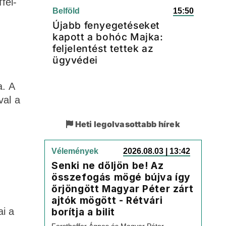
fel-
Belföld
15:50
Újabb fenyegetéseket
kapott a bohóc Majka:
feljelentést tettek az
ügyvédei
a. A
val a
Heti legolvasottabb hírek
Vélemények
2026.08.03 | 13:42
Senki ne dőljön be! Az
összefogás mögé bújva így
őrjöngött Magyar Péter zárt
ajtók mögött - Rétvári
ai a
borítja a bilit