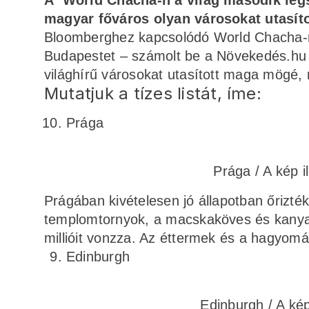
A World Chacha-n a világ második leg
magyar főváros olyan városokat utasít
Bloomberghez kapcsolódó World Chacha-n
Budapestet – számolt be a Növekedés.hu 
világhírű városokat utasított maga mögé,
Mutatjuk a tízes listát, íme:
Prága
Prága / A kép i
Prágában kivételesen jó állapotban őrizték
templomtornyok, a macskaköves és kanyarg
millióit vonzza. Az éttermek és a hagyomá
Edinburgh
Edinburgh / A kép