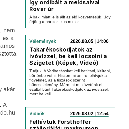
így ordibált a melósaival
Rovar úr
A baki miatt le is állt az élő közvetítésük…Így
őrjöng a nárcisztikus miniszt...
n, nem
m és a
Vélemények
2026.08.05 | 14:06
llamos
Takarékoskodjatok az
ztotta.
ivóvízzel, be kell locsolni a
Szigetet (Képek, Videó)
Tudjuk! A Vadhajtásokat kell betiltani, kitiltani,
börtönbe vetni. Hiszen mi amire felhívjuk a
figyelmet, az a tiszások szerint
bűncselekmény. Mármint mi követünk el
y akár
ezáltal bűnt.Takarékoskodjatok az ivóvízzel,
mert be kell...
. A
ado.hu
Videók
2026.08.02 | 12:54
Felhívtuk Forsthoffer
szállodáját: maximumon