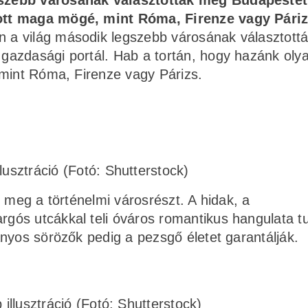
szebb városának választották meg Budapestet
ott maga mögé, mint Róma, Firenze vagy Páriz
 a világ második legszebb városának választott
gazdasági portál. Hab a tortán, hogy hazánk oly
 mint Róma, Firenze vagy Párizs.
llusztráció (Fotó: Shutterstock)
 meg a történelmi városrészt. A hidak, a
ós utcákkal teli óváros romantikus hangulata tu
nyos sörözők pedig a pezsgő életet garantálják.
 illusztráció (Fotó: Shutterstock)