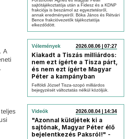
Forsthoffer Ágnes és Magyar Péter
sajtótájékoztatója után a Fidesz és a KDNP
frakciója is beszámol az egyeztetésről,
annak eredményeiről. Bóka János és Rétvári
Bence frakcióvezetők tájékoztatója
elkezdődött.
Vélemények
2026.08.06 | 07:27
. A
Kiakadt a Tiszás milliárdos:
neti
nem ezt ígérte a Tisza párt,
.
és nem ezt ígérte Magyar
Péter a kampányban
Felföldi József Tisza-szopó milliárdos
bejegyzését változtatás nélkül közöljük.
teljes
Videók
2026.08.04 | 14:34
usi
"Azonnal küldjétek ki a
sajtónak, Magyar Péter élő
bejelentkezés Paksról!" -