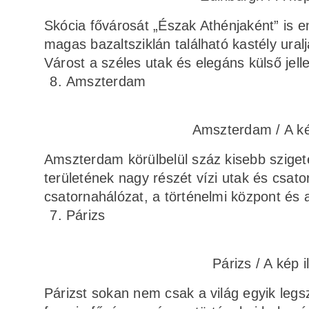
Skócia fővárosát „Észak Athénjaként” is e
magas bazaltsziklán található kastély uralj
Várost a széles utak és elegáns külső jell
Amszterdam
Amszterdam / A kép
Amszterdam körülbelül száz kisebb szigete
területének nagy részét vízi utak és csato
csatornahálózat, a történelmi központ és 
Párizs
Párizs / A kép i
Párizst sokan nem csak a világ egyik leg