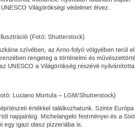
s UNESCO Világörökségi védelmet élvez.
illusztráció (Fotó: Shutterstock)
zkána szívében, az Arno-folyó völgyében terül el
irenzében rengeteg a történelmi és művészettörté
n az UNESCO a Világörökség részévé nyilvánította
(Fotó: Luciano Mortula – LGM/Shutterstock)
pítészeti értékkel találkozhatunk. Szinte Európa 
ól napjainkig. Michelangelo festményei és a Sixt
 egy igazi olasz pizzeriába is.