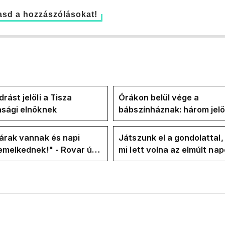
sd a hozzászólásokat!
rást jelöli a Tisza
Órákon belül vége a
asági elnöknek
bábszínháznak: három jelö
"választ" ma államfőt a T
frakció
árak vannak és napi
Játszunk el a gondolattal
emelkednek!" - Rovar úr
mi lett volna az elmúlt na
k-oldalán lázadnak a
rezsicsökkentés nélkül
k