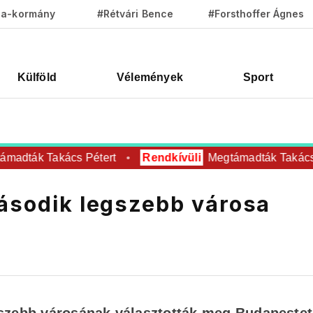
za-kormány
#Rétvári Bence
#Forsthoffer Ágnes
Külföld
Vélemények
Sport
madták Takács Pétert
Rendkívüli
Megtámadták Takács P
második legszebb városa