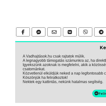
Ke
A Vadhajtások.hu csak rajtatok múlik.
A legnagyobb támogatás számunkra az, ha direktbe
Igyekszünk azoknak is megfelelni, akik a közösség
csatornánkat.
Közvetlenül elküldjük neked a nap legfontosabb ci
Köszönjük ha feliratkoztok!
Nektek egy kattintás, nekünk hatalmas segítség.
Feli