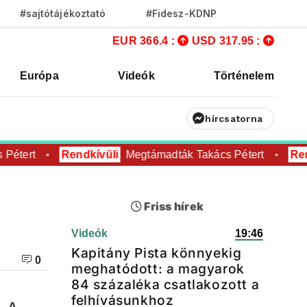
#sajtótájékoztató
#Fidesz-KDNP
EUR 366.4 :
USD 317.95 :
Európa
Videók
Történelem
hírcsatorna
étert
Rendkívüli
Megtámadták Takács Pétert
Rend
Friss hírek
Videók
19:46
Kapitány Pista könnyekig
0
meghatódott: a magyarok
84 százaléka csatlakozott a
felhívásunkhoz