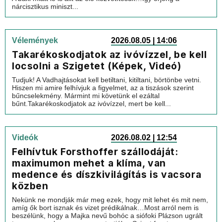
nárcisztikus miniszt...
Vélemények
2026.08.05 | 14:06
Takarékoskodjatok az ivóvízzel, be kell
locsolni a Szigetet (Képek, Videó)
Tudjuk! A Vadhajtásokat kell betiltani, kitiltani, börtönbe vetni.
Hiszen mi amire felhívjuk a figyelmet, az a tiszások szerint
bűncselekmény. Mármint mi követünk el ezáltal
bűnt.Takarékoskodjatok az ivóvízzel, mert be kell...
Videók
2026.08.02 | 12:54
Felhívtuk Forsthoffer szállodáját:
maximumon mehet a klíma, van
medence és díszkivilágítás is vacsora
közben
Nekünk ne mondják már meg ezek, hogy mit lehet és mit nem,
amíg ők bort isznak és vizet prédikálnak…Most arról nem is
beszélünk, hogy a Majka nevű bohóc a siófoki Plázson ugrált