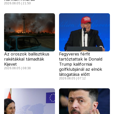
2026.08.05 | 21:50
Az oroszok ballisztikus
Fegyveres férfit
rakétákkal támadták
tartóztattak le Donald
Kijevet
Trump kaliforniai
2026.08.05 | 08:38
golfklubjánál az elnök
látogatása előtt
2026.08.05 | 07:12