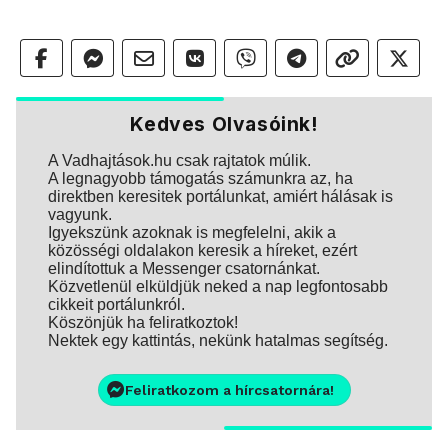
Kedves Olvasóink!
A Vadhajtások.hu csak rajtatok múlik.
A legnagyobb támogatás számunkra az, ha
direktben keresitek portálunkat, amiért hálásak is
vagyunk.
Igyekszünk azoknak is megfelelni, akik a
közösségi oldalakon keresik a híreket, ezért
elindítottuk a Messenger csatornánkat.
Közvetlenül elküldjük neked a nap legfontosabb
cikkeit portálunkról.
Köszönjük ha feliratkoztok!
Nektek egy kattintás, nekünk hatalmas segítség.
Feliratkozom a hírcsatornára!