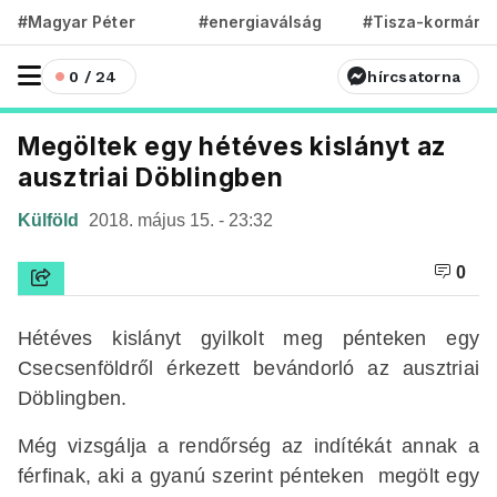
#Magyar Péter
#energiaválság
#Tisza-kormány
0 / 24
hírcsatorna
Megöltek egy hétéves kislányt az
ausztriai Döblingben
Külföld
2018. május 15. - 23:32
0
Hétéves kislányt gyilkolt meg pénteken egy
Csecsenföldről érkezett bevándorló az ausztriai
Döblingben.
Még vizsgálja a rendőrség az indítékát annak a
férfinak, aki a gyanú szerint pénteken megölt egy