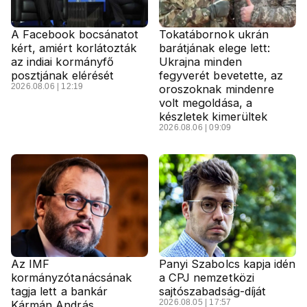
A Facebook bocsánatot
Tokatábornok ukrán
kért, amiért korlátozták
barátjának elege lett:
az indiai kormányfő
Ukrajna minden
posztjának elérését
fegyverét bevetette, az
2026.08.06 | 12:19
oroszoknak mindenre
volt megoldása, a
készletek kimerültek
2026.08.06 | 09:09
Az IMF
Panyi Szabolcs kapja idén
kormányzótanácsának
a CPJ nemzetközi
tagja lett a bankár
sajtószabadság-díját
2026.08.05 | 17:57
Kármán András