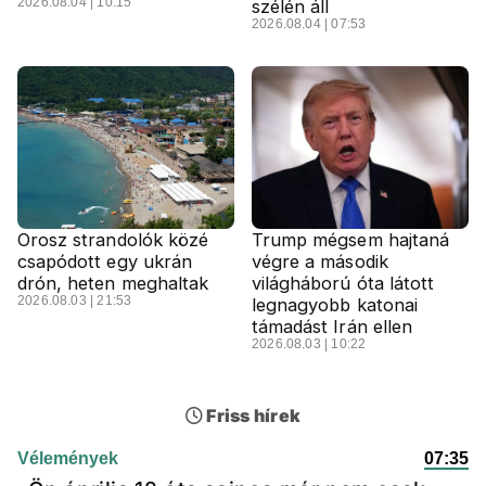
2026.08.04 | 10:15
szélén áll
2026.08.04 | 07:53
Orosz strandolók közé
Trump mégsem hajtaná
csapódott egy ukrán
végre a második
drón, heten meghaltak
világháború óta látott
2026.08.03 | 21:53
legnagyobb katonai
támadást Irán ellen
2026.08.03 | 10:22
Friss hírek
Vélemények
07:35