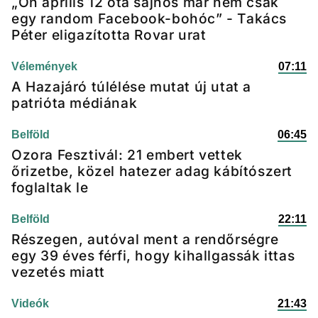
„Ön április 12 óta sajnos már nem csak
egy random Facebook-bohóc” - Takács
Péter eligazította Rovar urat
Vélemények
07:11
A Hazajáró túlélése mutat új utat a
patrióta médiának
Belföld
06:45
Ozora Fesztivál: 21 embert vettek
őrizetbe, közel hatezer adag kábítószert
foglaltak le
Belföld
22:11
Részegen, autóval ment a rendőrségre
egy 39 éves férfi, hogy kihallgassák ittas
vezetés miatt
Videók
21:43