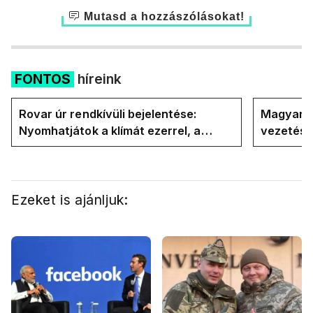
Mutasd a hozzászólásokat!
FONTOS
híreink
Rovar úr rendkívüli bejelentése:
Magyar P
Nyomhatjátok a klímát ezerrel, a
vezetésé
hűtőket letekerhetitek, vége az
Internati
energiaválságnak
Ezeket is ajánljuk: