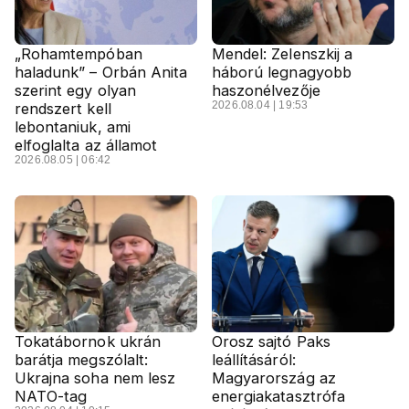
„Rohamtempóban
Mendel: Zelenszkij a
haladunk” – Orbán Anita
háború legnagyobb
szerint egy olyan
haszonélvezője
2026.08.04 | 19:53
rendszert kell
lebontaniuk, ami
elfoglalta az államot
2026.08.05 | 06:42
Tokatábornok ukrán
Orosz sajtó Paks
barátja megszólalt:
leállításáról:
Ukrajna soha nem lesz
Magyarország az
NATO-tag
energiakatasztrófa