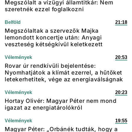
Megszólalt a vízügyi államtitkár: Nem
szeretnék ezzel foglalkozni
Belföld
21:18
Megszólaltak a szervezők Majka
lemondott koncertje után: Anyagi
veszteség kétségkívül keletkezett
Vélemények
20:53
Rovar úr rendkívüli bejelentése:
Nyomhatjátok a klímát ezerrel, a hűtőket
letekerhetitek, vége az energiaválságnak
Vélemények
20:23
Hortay Olivér: Magyar Péter nem mond
igazat az energiatárolókról
Vélemények
19:55
Magyar Péter: „Orbánék tudták, hogy a