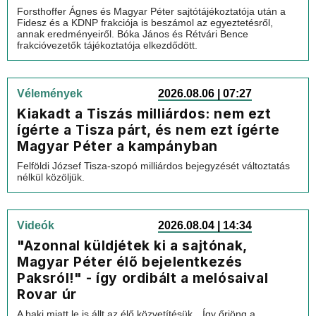
Forsthoffer Ágnes és Magyar Péter sajtótájékoztatója után a
Fidesz és a KDNP frakciója is beszámol az egyeztetésről,
annak eredményeiről. Bóka János és Rétvári Bence
frakcióvezetők tájékoztatója elkezdődött.
Vélemények
2026.08.06 | 07:27
Kiakadt a Tiszás milliárdos: nem ezt
ígérte a Tisza párt, és nem ezt ígérte
Magyar Péter a kampányban
Felföldi József Tisza-szopó milliárdos bejegyzését változtatás
nélkül közöljük.
Videók
2026.08.04 | 14:34
"Azonnal küldjétek ki a sajtónak,
Magyar Péter élő bejelentkezés
Paksról!" - így ordibált a melósaival
Rovar úr
A baki miatt le is állt az élő közvetítésük…Így őrjöng a