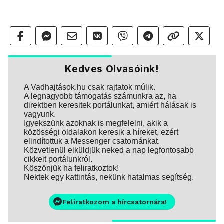
Kedves Olvasóink!
A Vadhajtások.hu csak rajtatok múlik.
A legnagyobb támogatás számunkra az, ha
direktben keresitek portálunkat, amiért hálásak is
vagyunk.
Igyekszünk azoknak is megfelelni, akik a
közösségi oldalakon keresik a híreket, ezért
elindítottuk a Messenger csatornánkat.
Közvetlenül elküldjük neked a nap legfontosabb
cikkeit portálunkról.
Köszönjük ha feliratkoztok!
Nektek egy kattintás, nekünk hatalmas segítség.
Feliratkozom a hírcsatornára!