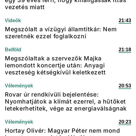
egy 39 éves férfi, hogy kihallgassák ittas
vezetés miatt
Videók
21:43
Megszólalt a vízügyi államtitkár: Nem
szeretnék ezzel foglalkozni
Belföld
21:18
Megszólaltak a szervezők Majka
lemondott koncertje után: Anyagi
veszteség kétségkívül keletkezett
Vélemények
20:53
Rovar úr rendkívüli bejelentése:
Nyomhatjátok a klímát ezerrel, a hűtőket
letekerhetitek, vége az energiaválságnak
Vélemények
20:23
Hortay Olivér: Magyar Péter nem mond