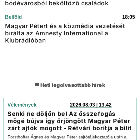
bódévárosból beköltöző családok
Belföld
18:05
Magyar Pétert és a közmédia vezetését
bírálta az Amnesty International a
Klubrádióban
Heti legolvasottabb hírek
Vélemények
2026.08.03 | 13:42
Senki ne dőljön be! Az összefogás
mögé bújva így őrjöngött Magyar Péter
zárt ajtók mögött - Rétvári borítja a bilit
Forsthoffer Ágnes és Magyar Péter sajtótájékoztatója után a