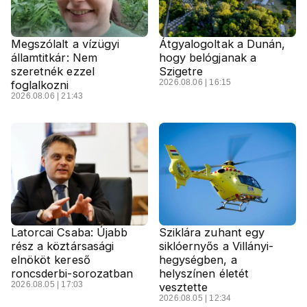
Megszólalt a vízügyi
Átgyalogoltak a Dunán,
államtitkár: Nem
hogy belógjanak a
szeretnék ezzel
Szigetre
2026.08.06 | 16:15
foglalkozni
2026.08.06 | 21:43
Latorcai Csaba: Újabb
Sziklára zuhant egy
rész a köztársasági
siklóernyős a Villányi-
elnököt kereső
hegységben, a
roncsderbi-sorozatban
helyszínen életét
2026.08.05 | 17:03
vesztette
2026.08.05 | 12:34