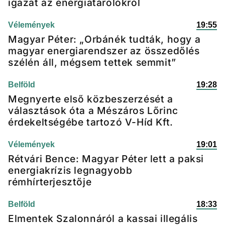
igazat az energiatárolókról
Vélemények
19:55
Magyar Péter: „Orbánék tudták, hogy a
magyar energiarendszer az összedőlés
szélén áll, mégsem tettek semmit”
Belföld
19:28
Megnyerte első közbeszerzését a
választások óta a Mészáros Lőrinc
érdekeltségébe tartozó V-Híd Kft.
Vélemények
19:01
Rétvári Bence: Magyar Péter lett a paksi
energiakrízis legnagyobb
rémhírterjesztője
Belföld
18:33
Elmentek Szalonnáról a kassai illegális