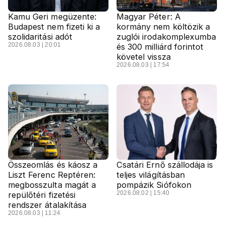
Kamu Geri megüzente:
Magyar Péter: A
Budapest nem fizeti ki a
kormány nem költözik a
szolidaritási adót
zuglói irodakomplexumba
2026.08.03 | 20:01
és 300 milliárd forintot
követel vissza
2026.08.03 | 17:54
Összeomlás és káosz a
Csatári Ernő szállodája is
Liszt Ferenc Reptéren:
teljes világításban
megbosszulta magát a
pompázik Siófokon
2026.08.02 | 15:40
repülőtéri fizetési
rendszer átalakítása
2026.08.03 | 11:24