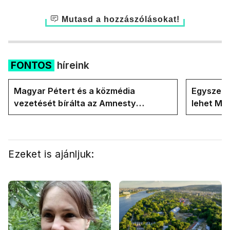
Mutasd a hozzászólásokat!
FONTOS
híreink
Magyar Pétert és a közmédia
Egyszerre
vezetését bírálta az Amnesty
lehet Ma
International a Klubrádióban
Ezeket is ajánljuk: