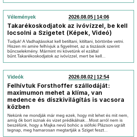
Vélemények
2026.08.05 | 14:06
Takarékoskodjatok az ivóvízzel, be kell
locsolni a Szigetet (Képek, Videó)
Tudjuk! A Vadhajtásokat kell betiltani, kitiltani, börtönbe vetni.
Hiszen mi amire felhívjuk a figyelmet, az a tiszások szerint
bűncselekmény. Mármint mi követünk el ezáltal
bűnt.Takarékoskodjatok az ivóvízzel, mert be kell...
Videók
2026.08.02 | 12:54
Felhívtuk Forsthoffer szállodáját:
maximumon mehet a klíma, van
medence és díszkivilágítás is vacsora
közben
Nekünk ne mondják már meg ezek, hogy mit lehet és mit nem,
amíg ők bort isznak és vizet prédikálnak…Most arról nem is
beszélünk, hogy a Majka nevű bohóc a siófoki Plázson ugrált
tegnap, meg hamarosan megtartják a Sziget feszt...