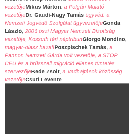
vezetője
Mikus Márton
,
a Polgári Mulató
vezetője
Dr. Gaudi-Nagy Tamás
ügyvéd,
a
Nemzeti Jogvédő Szolgálat ügyvezetője
Gonda
László
,
2006 őszi Magyar Nemzeti Bizottság
vezetője, Kossuth téri néptribun
Giorgo Mondino
,
magyar-olasz hazafi
Poszpischek Tamás
,
a
Pannon Nemzeti Gárda volt vezetője, a STOP
CEU és a brüsszeli
migráció ellenes tüntetés
szervezője
Bede Zsolt
,
a Vadhajtások közösség
vezetője
Csuti Levente