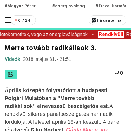
#Magyar Péter
#energiaválság
#Tisza-kormány
0 / 24
hírcsatorna
etekerhetitek, vége az energiaválságnak
Rendkívüli
Rovar
Merre tovább radikálisok 3.
Videók
2018. május 31. - 21:51
0
Április közepén folytatódott a budapesti
Polgári Mulatóban a "Merre tovább
radikálisok" elnevezésű beszélgetős est.
A
rendkívül sikeres panelbeszélgetés harmadik
fordulója. A felvétel április 18-án készült. A panel
résztvevői:
Silip Norbert
,
Gárda Motorosok