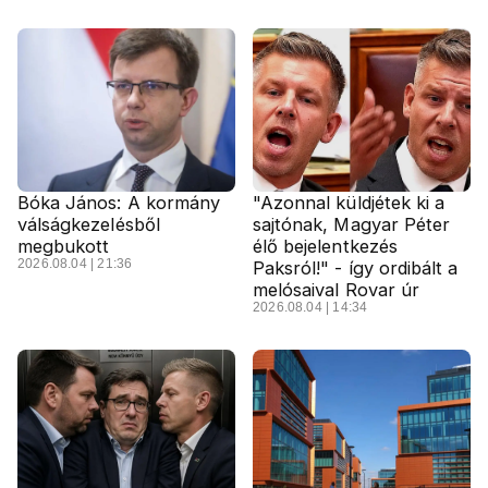
Bóka János: A kormány
"Azonnal küldjétek ki a
válságkezelésből
sajtónak, Magyar Péter
megbukott
élő bejelentkezés
2026.08.04 | 21:36
Paksról!" - így ordibált a
melósaival Rovar úr
2026.08.04 | 14:34