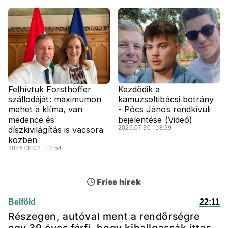
Felhívtuk Forsthoffer
Kezdődik a
szállodáját: maximumon
kamuzsoltibácsi botrány
mehet a klíma, van
- Pócs János rendkívüli
medence és
bejelentése (Videó)
2026.07.30 | 18:39
díszkivilágítás is vacsora
közben
2026.08.02 | 12:54
Friss hírek
Belföld
22:11
Részegen, autóval ment a rendőrségre