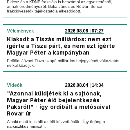
Fidesz és a KDNP frakciója is beszámol az egyeztetésről,
annak eredményeiről. Bóka János és Rétvári Bence
frakcióvezetők tájékoztatója elkezdődött.
Vélemények
2026.08.06 | 07:27
Kiakadt a Tiszás milliárdos: nem ezt
ígérte a Tisza párt, és nem ezt ígérte
Magyar Péter a kampányban
Felföldi József Tisza-szopó milliárdos bejegyzését változtatás
nélkül közöljük.
Videók
2026.08.04 | 14:34
"Azonnal küldjétek ki a sajtónak,
Magyar Péter élő bejelentkezés
Paksról!" - így ordibált a melósaival
Rovar úr
A baki miatt le is állt az élő közvetítésük…Így őrjöng a
nárcisztikus miniszt...