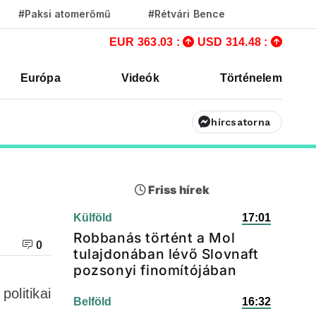
#Paksi atomerőmű
#Rétvári Bence
EUR 363.03 :
USD 314.48 :
Európa
Videók
Történelem
hírcsatorna
Friss hírek
Külföld
17:01
Robbanás történt a Mol
0
tulajdonában lévő Slovnaft
pozsonyi finomítójában
olitikai
Belföld
16:32