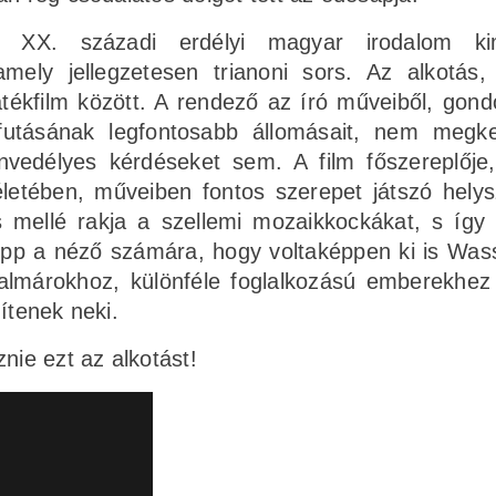
a XX. századi erdélyi magyar irodalom ki
mely jellegzetesen trianoni sors. Az alkotás,
ékfilm között. A rendező az író műveiből, gondo
lyafutásának legfontosabb állomásait, nem megk
nvedélyes kérdéseket sem. A film főszereplője
 életében, műveiben fontos szerepet játszó helys
s mellé rakja a szellemi mozaikkockákat, s így 
p a néző számára, hogy voltaképpen ki is Wass
lmárokhoz, különféle foglalkozású emberekhez i
ítenek neki.
ie ezt az alkotást!