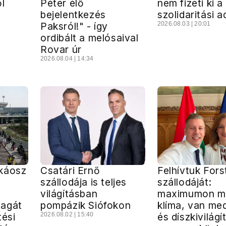
l
Péter élő
nem fizeti ki a
bejelentkezés
szolidaritási a
Paksról!" - így
2026.08.03 | 20:01
ordibált a melósaival
Rovar úr
2026.08.04 | 14:34
káosz
Csatári Ernő
Felhívtuk Fors
szállodája is teljes
szállodáját:
világításban
maximumon m
magát
pompázik Siófokon
klíma, van me
tési
2026.08.02 | 15:40
és díszkivilágí