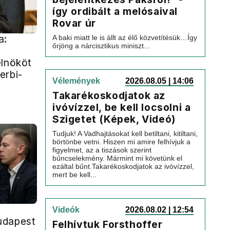
így ordibált a melósaival
Rovar úr
a:
A baki miatt le is állt az élő közvetítésük…Így
őrjöng a nárcisztikus miniszt...
elnököt
erbi-
Vélemények
2026.08.05 | 14:06
Takarékoskodjatok az
ivóvízzel, be kell locsolni a
Szigetet (Képek, Videó)
Tudjuk! A Vadhajtásokat kell betiltani, kitiltani,
börtönbe vetni. Hiszen mi amire felhívjuk a
figyelmet, az a tiszások szerint
bűncselekmény. Mármint mi követünk el
ezáltal bűnt.Takarékoskodjatok az ivóvízzel,
mert be kell...
Videók
2026.08.02 | 12:54
udapest
Felhívtuk Forsthoffer