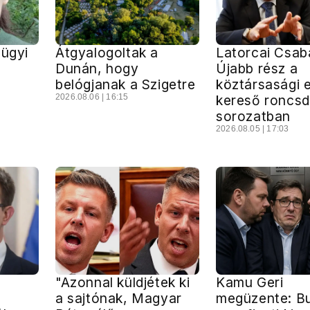
zügyi
Átgyalogoltak a
Latorcai Csab
m
Dunán, hogy
Újabb rész a
belógjanak a Szigetre
köztársasági 
2026.08.06 | 16:15
kereső roncsd
sorozatban
2026.08.05 | 17:03
"Azonnal küldjétek ki
Kamu Geri
a sajtónak, Magyar
megüzente: B