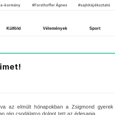
za-kormány
#Forsthoffer Ágnes
#sajtótájékoztató
Külföld
Vélemények
Sport
imet!
dva az elmúlt hónapokban a Zsigmond gyerek p
an rég csodálatos dolgot tett az édesapja.