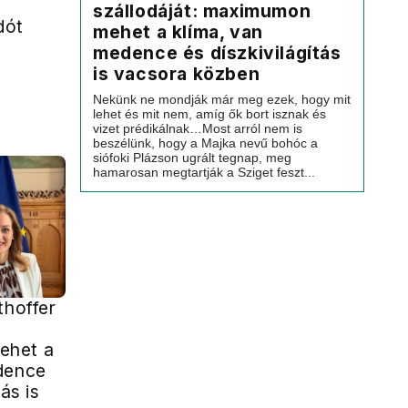
szállodáját: maximumon
dót
mehet a klíma, van
medence és díszkivilágítás
is vacsora közben
Nekünk ne mondják már meg ezek, hogy mit
lehet és mit nem, amíg ők bort isznak és
vizet prédikálnak…Most arról nem is
beszélünk, hogy a Majka nevű bohóc a
siófoki Plázson ugrált tegnap, meg
hamarosan megtartják a Sziget feszt...
thoffer
ehet a
dence
tás is