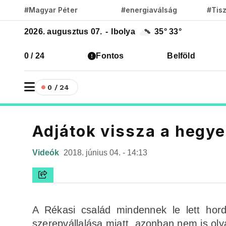
#Magyar Péter
#energiaválság
#Tis
2026. augusztus 07.
-
Ibolya
35°
33°
0 / 24
Fontos
Belföld
0 / 24
Adjátok vissza a hegye
Videók
2018. június 04. - 14:13
A Rékasi család mindennek le lett hor
szerepvállalása miatt, azonban nem is oly