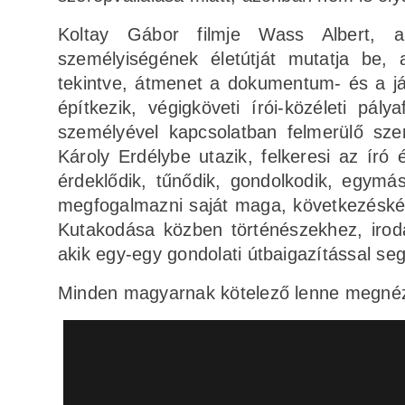
Koltay Gábor filmje Wass Albert, 
személyiségének életútját mutatja be, a
tekintve, átmenet a dokumentum- és a ját
építkezik, végigköveti írói-közéleti pá
személyével kapcsolatban felmerülő sze
Károly Erdélybe utazik, felkeresi az író
érdeklődik, tűnődik, gondolkodik, egymá
megfogalmazni saját maga, következéskép
Kutakodása közben történészekhez, iroda
akik egy-egy gondolati útbaigazítással seg
Minden magyarnak kötelező lenne megnézn