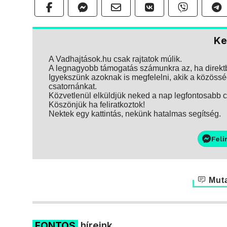
Ke
A Vadhajtások.hu csak rajtatok múlik.
A legnagyobb támogatás számunkra az, ha direktbe
Igyekszünk azoknak is megfelelni, akik a közösség
csatornánkat.
Közvetlenül elküldjük neked a nap legfontosabb ci
Köszönjük ha feliratkoztok!
Nektek egy kattintás, nekünk hatalmas segítség.
Feli
Muta
FONTOS
híreink