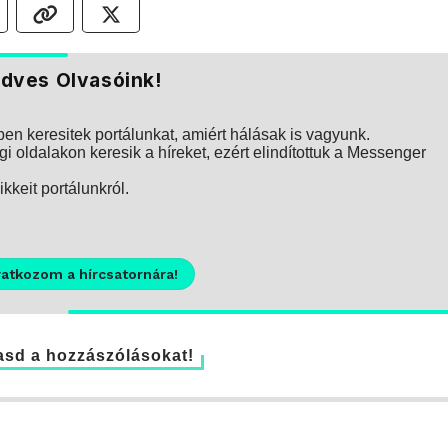
dves Olvasóink!
n keresitek portálunkat, amiért hálásak is vagyunk.
i oldalakon keresik a híreket, ezért elindítottuk a Messenger
kkeit portálunkról.
ratkozom a hírcsatornára!
sd a hozzászólásokat!