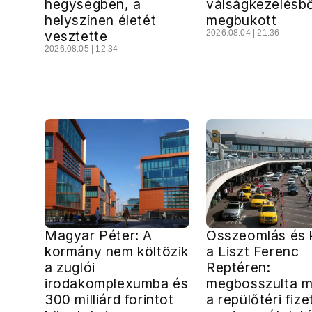
hegységben, a
válságkezelésbő
helyszínen életét
megbukott
vesztette
2026.08.04 | 21:36
2026.08.05 | 12:34
Magyar Péter: A
Összeomlás és 
kormány nem költözik
a Liszt Ferenc
a zuglói
Reptéren:
irodakomplexumba és
megbosszulta 
300 milliárd forintot
a repülőtéri fize