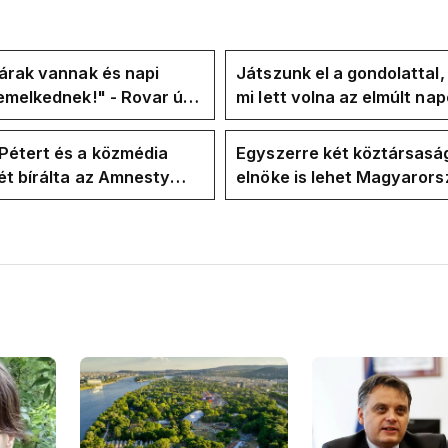
árak vannak és napi
Játszunk el a gondolattal
emelkednek!" - Rovar úr
mi lett volna az elmúlt na
k-oldalán lázadnak a
rezsicsökkentés nélkül
k
Pétert és a közmédia
Egyszerre két köztársasá
t bírálta az Amnesty
elnöke is lehet Magyaror
ional a Klubrádióban
jövő hétre