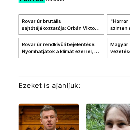
Rovar úr brutális
"Horror 
sajtótájékoztatója: Orbán Viktor
szinten 
és a Vadhajtások a felelős a
Faceboo
kialakult helyzetért
Tiszáso
Rovar úr rendkívüli bejelentése:
Magyar 
Nyomhatjátok a klímát ezerrel, a
vezetésé
hűtőket letekerhetitek, vége az
Internat
energiaválságnak
Ezeket is ajánljuk: