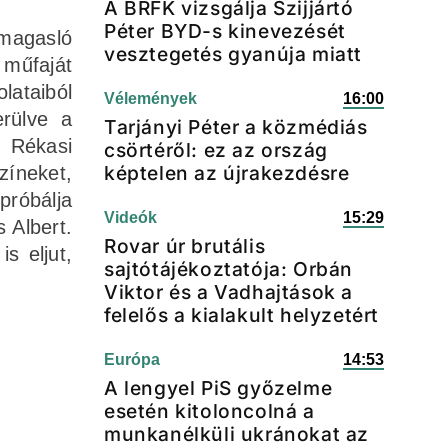
A BRFK vizsgálja Szijjártó
Péter BYD-s kinevezését
magasló
vesztegetés gyanúja miatt
 műfaját
lataiból
Vélemények
16:00
erülve a
Tarjányi Péter a közmédiás
, Rékasi
csörtéről: ez az ország
képtelen az újrakezdésre
zíneket,
próbálja
Videók
15:29
 Albert.
Rovar úr brutális
s eljut,
sajtótájékoztatója: Orbán
Viktor és a Vadhajtások a
felelős a kialakult helyzetért
Európa
14:53
A lengyel PiS győzelme
esetén kitoloncolná a
munkanélküli ukránokat az