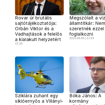
Rovar úr brutális
Megszólalt a ví
sajtótájékoztatója:
államtitkár: Ne
Orbán Viktor és a
szeretnék ezzel
Vadhajtások a felelős
foglalkozni
a kialakult helyzetért
2026.08.06 | 21:43
15:29
Sziklára zuhant egy
Bóka János: A
siklóernyős a Villányi-
kormány