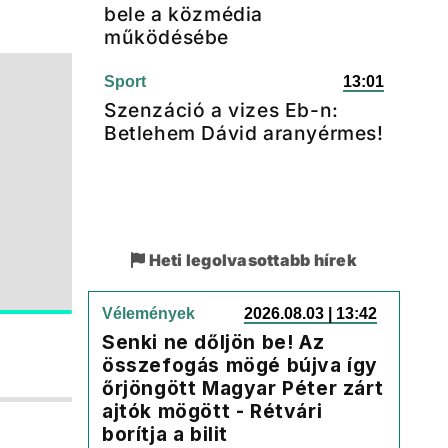
bele a közmédia
működésébe
Sport
13:01
Szenzáció a vizes Eb-n:
Betlehem Dávid aranyérmes!
Heti legolvasottabb hírek
Vélemények
2026.08.03 | 13:42
Senki ne dőljön be! Az
összefogás mögé bújva így
őrjöngött Magyar Péter zárt
ajtók mögött - Rétvári
borítja a bilit