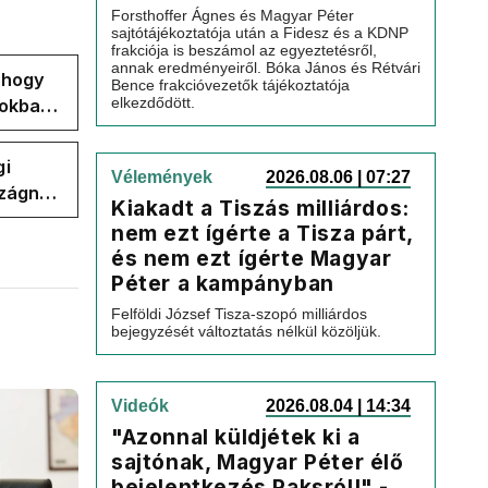
Forsthoffer Ágnes és Magyar Péter
sajtótájékoztatója után a Fidesz és a KDNP
frakciója is beszámol az egyeztetésről,
annak eredményeiről. Bóka János és Rétvári
, hogy
Bence frakcióvezetők tájékoztatója
elkezdődött.
pokban
gi
Vélemények
2026.08.06 | 07:27
szágnak
Kiakadt a Tiszás milliárdos:
nem ezt ígérte a Tisza párt,
és nem ezt ígérte Magyar
Péter a kampányban
Felföldi József Tisza-szopó milliárdos
bejegyzését változtatás nélkül közöljük.
Videók
2026.08.04 | 14:34
"Azonnal küldjétek ki a
sajtónak, Magyar Péter élő
bejelentkezés Paksról!" -