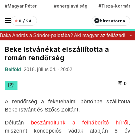
#Magyar Péter
#energiaválság
#Tisza-kormány
0 / 24
hírcsatorna
aka András a Sándor-palotába? Aki magyar az fellázad!
Beke Istvánékat elszállította a
román rendőrség
Belföld
2018. július 04. - 20:02
0
A rendőrség a feketehalmi börtönbe szállította
Beke Istvánt és Szőcs Zoltánt.
Délután
beszámoltunk a felháborító hírről
,
miszerint koncepciós vádak alapján 5 év