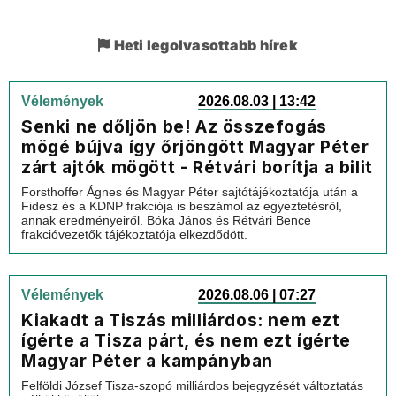
Heti legolvasottabb hírek
Vélemények
2026.08.03 | 13:42
Senki ne dőljön be! Az összefogás
mögé bújva így őrjöngött Magyar Péter
zárt ajtók mögött - Rétvári borítja a bilit
Forsthoffer Ágnes és Magyar Péter sajtótájékoztatója után a
Fidesz és a KDNP frakciója is beszámol az egyeztetésről,
annak eredményeiről. Bóka János és Rétvári Bence
frakcióvezetők tájékoztatója elkezdődött.
Vélemények
2026.08.06 | 07:27
Kiakadt a Tiszás milliárdos: nem ezt
ígérte a Tisza párt, és nem ezt ígérte
Magyar Péter a kampányban
Felföldi József Tisza-szopó milliárdos bejegyzését változtatás