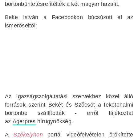
börtönbüntetésre ítélték a két magyar hazafit.
Beke István a Facebookon búcsúzott el az
ismerőseitől:
Az igazságszolgáltatási szervekhez közel álló
források szerint Bekét és Szőcsöt a feketehalmi
börtönbe szállították - erről tájékoztat
az
Agerpres
hírügynökség.
A
Székelyhon
portál videófelvételen örökítette