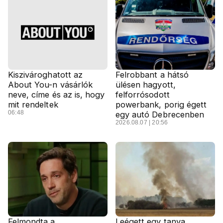
Kiszivároghatott az
Felrobbant a hátsó
About You-n vásárlók
ülésen hagyott,
neve, címe és az is, hogy
felforrósodott
mit rendeltek
powerbank, porig égett
06:48
egy autó Debrecenben
2026.08.07 | 20:56
Felmondta a
Leégett egy tanya