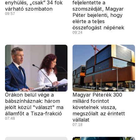
enyhülés, „csak” 34 fok
feljelentette a
várható szombaton
szomszédját, Magyar
09:57
Péter bejelenti, hogy
elérte a teljes
összefogást népének
09:24
Órákon belül vége a
Magyar Péterék 300
bábszínháznak: három
milliárd forintot
jelölt közül "választ" ma
követelnek vissza,
államfőt a Tisza-frakció
megszólalt az érintett
07:48
vállalat
07:18