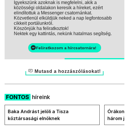
Igyekszünk azoknak is megfelelni, akik a
közösségi oldalakon keresik a híreket, ezért
elindítottuk a Messenger csatornánkat.
Közvetlenül elküldjük neked a nap legfontosabb
cikkeit portálunkról.
Köszönjük ha feliratkoztok!
Nektek egy kattintás, nekünk hatalmas segítség.
Feliratkozom a hírcsatornára!
Mutasd a hozzászólásokat!
FONTOS
híreink
Baka Andrást jelöli a Tisza
Órákon b
köztársasági elnöknek
három jel
államfőt 