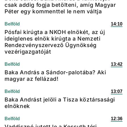
csak addig fogja betölteni, amíg Magyar
Péter egy kommenttel le nem váltja
Belföld
14:10
Pósfai kirúgta a NKOH elnökét, az új
ideiglenes elnök kirúgta a Nemzeti
Rendezvényszervező Ügynökség
vezérigazgatóját
Belföld
13:42
Baka András a Sándor-palotába? Aki
magyar az fellázad!
Belföld
13:07
Baka Andrást jelöli a Tisza köztársasági
elnöknek
Belföld
12:36
Vaddisznó jutott le a Kossuth téri