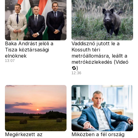
Baka Andrást jelöli a
Vaddisznó jutott le a
Tisza köztársasági
Kossuth téri
elnöknek
metróállomásra, leállt a
13:07
metróközlekedés (Videó
🔁)
12:36
Megérkezett az
Miközben a fél ország