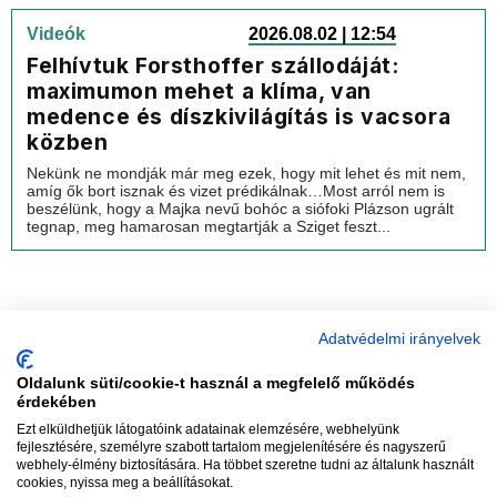
Videók
2026.08.02 | 12:54
Felhívtuk Forsthoffer szállodáját:
maximumon mehet a klíma, van
medence és díszkivilágítás is vacsora
közben
Nekünk ne mondják már meg ezek, hogy mit lehet és mit nem,
amíg ők bort isznak és vizet prédikálnak…Most arról nem is
beszélünk, hogy a Majka nevű bohóc a siófoki Plázson ugrált
tegnap, meg hamarosan megtartják a Sziget feszt...
Adatvédelmi irányelvek
Oldalunk süti/cookie-t használ a megfelelő működés
vadhajtások
érdekében
Ezt elküldhetjük látogatóink adatainak elemzésére, webhelyünk
fejlesztésére, személyre szabott tartalom megjelenítésére és nagyszerű
webhely-élmény biztosítására. Ha többet szeretne tudni az általunk használt
Szerkesztőség:
szerk@vadhajtasok.hu
cookies, nyissa meg a beállításokat.
Modi:
moderator@vadhajtasok.hu