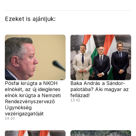
Ezeket is ajánljuk:
Pósfai kirúgta a NKOH
Baka András a Sándor-
elnökét, az új ideiglenes
palotába? Aki magyar az
elnök kirúgta a Nemzeti
fellázad!
13:42
Rendezvényszervező
Ügynökség
vezérigazgatóját
14:10