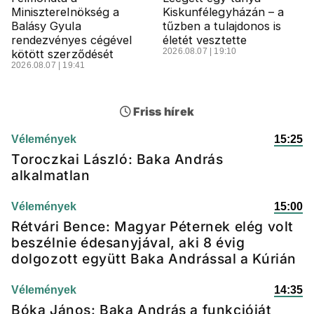
Miniszterelnökség a
Kiskunfélegyházán – a
Balásy Gyula
tűzben a tulajdonos is
rendezvényes cégével
életét vesztette
2026.08.07 | 19:10
kötött szerződését
2026.08.07 | 19:41
Friss hírek
Vélemények
15:25
Toroczkai László: Baka András
alkalmatlan
Vélemények
15:00
Rétvári Bence: Magyar Péternek elég volt
beszélnie édesanyjával, aki 8 évig
dolgozott együtt Baka Andrással a Kúrián
Vélemények
14:35
Bóka János: Baka András a funkcióját