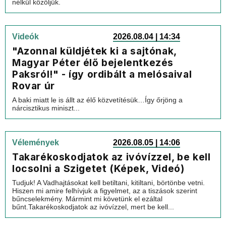
nélkül közöljük.
Videók
2026.08.04 | 14:34
"Azonnal küldjétek ki a sajtónak,
Magyar Péter élő bejelentkezés
Paksról!" - így ordibált a melósaival
Rovar úr
A baki miatt le is állt az élő közvetítésük…Így őrjöng a
nárcisztikus miniszt...
Vélemények
2026.08.05 | 14:06
Takarékoskodjatok az ivóvízzel, be kell
locsolni a Szigetet (Képek, Videó)
Tudjuk! A Vadhajtásokat kell betiltani, kitiltani, börtönbe vetni.
Hiszen mi amire felhívjuk a figyelmet, az a tiszások szerint
bűncselekmény. Mármint mi követünk el ezáltal
bűnt.Takarékoskodjatok az ivóvízzel, mert be kell...