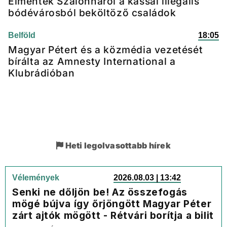
Elmentek Szalonnáról a kassai illegális
bódévárosból beköltöző családok
Belföld
18:05
Magyar Pétert és a közmédia vezetését
bírálta az Amnesty International a
Klubrádióban
Heti legolvasottabb hírek
Vélemények
2026.08.03 | 13:42
Senki ne dőljön be! Az összefogás
mögé bújva így őrjöngött Magyar Péter
zárt ajtók mögött - Rétvári borítja a bilit