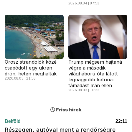
2026.08.04 | 07:53
Orosz strandolók közé
Trump mégsem hajtaná
csapódott egy ukrán
végre a második
drón, heten meghaltak
világháború óta látott
2026.08.03 | 21:53
legnagyobb katonai
támadást Irán ellen
2026.08.03 | 10:22
Friss hírek
Belföld
22:11
Részegen, autóval ment a rendőrségre