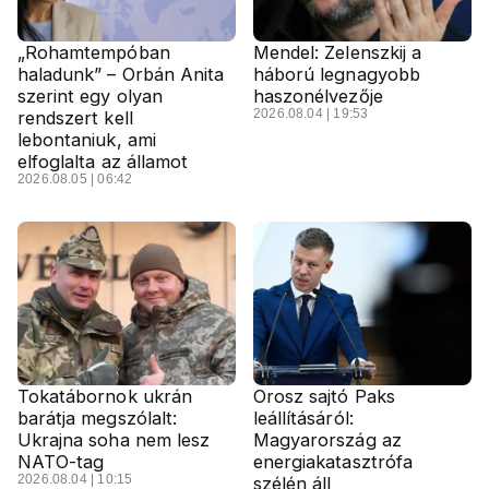
„Rohamtempóban
Mendel: Zelenszkij a
haladunk” – Orbán Anita
háború legnagyobb
szerint egy olyan
haszonélvezője
2026.08.04 | 19:53
rendszert kell
lebontaniuk, ami
elfoglalta az államot
2026.08.05 | 06:42
Tokatábornok ukrán
Orosz sajtó Paks
barátja megszólalt:
leállításáról:
Ukrajna soha nem lesz
Magyarország az
NATO-tag
energiakatasztrófa
2026.08.04 | 10:15
szélén áll