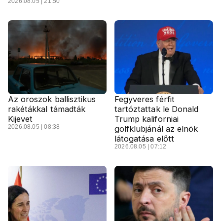
2026.08.05 | 21:50
Az oroszok ballisztikus
Fegyveres férfit
rakétákkal támadták
tartóztattak le Donald
Kijevet
Trump kaliforniai
2026.08.05 | 08:38
golfklubjánál az elnök
látogatása előtt
2026.08.05 | 07:12