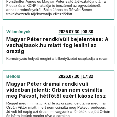
Forsthoffer Ágnes és Magyar Péter sajtótájékoztatója után a
Fidesz és a KDNP frakciója is beszámol az egyeztetésről,
annak eredményeiről. Bóka János és Rétvári Bence
frakcióvezetők tájékoztatója elkezdődött.
Vélemények
2026.07.30 | 08:30
Magyar Péter rendkívüli bejelentése: A
vadhajtasok.hu miatt fog leállni az
ország
Kormányzás helyett megint a billentyűzetet csapkodja a rovar.
Belföld
2026.07.30 | 17:32
Magyar Péter drámai rendkívüli
videóban jelenti: Orbán nem csinálta
meg Paksot, hétfőtől ezért káosz lesz
Reggel még mi miattunk áll le az ország, délutánra meg már
Orbán Viktor miatt, mert nem csinálta meg Paksot rendesen.
Jó volt fél napig azt érezni mi vagyunk a főnökök, de jött Orbán
és hátra lettünk megint téve a sarokba.