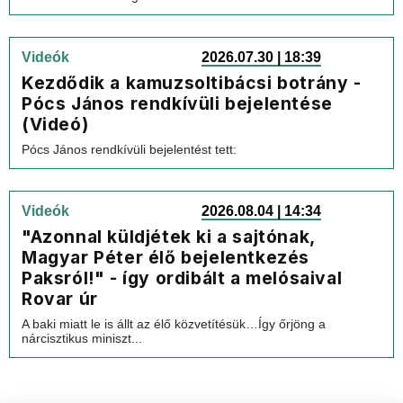
Videók
2026.07.30 | 18:39
Kezdődik a kamuzsoltibácsi botrány -
Pócs János rendkívüli bejelentése
(Videó)
Pócs János rendkívüli bejelentést tett:
Videók
2026.08.04 | 14:34
"Azonnal küldjétek ki a sajtónak,
Magyar Péter élő bejelentkezés
Paksról!" - így ordibált a melósaival
Rovar úr
A baki miatt le is állt az élő közvetítésük…Így őrjöng a
nárcisztikus miniszt...