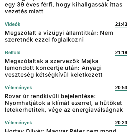
egy 39 éves férfi, hogy kihallgassák ittas
vezetés miatt
Videók
21:43
Megszólalt a vízügyi államtitkár: Nem
szeretnék ezzel foglalkozni
Belföld
21:18
Megszólaltak a szervezők Majka
lemondott koncertje után: Anyagi
veszteség kétségkívül keletkezett
Vélemények
20:53
Rovar úr rendkívüli bejelentése:
Nyomhatjátok a klímát ezerrel, a hűtőket
letekerhetitek, vége az energiaválságnak
Vélemények
20:23
Hortay Olivér: Magyar Péter nem mond