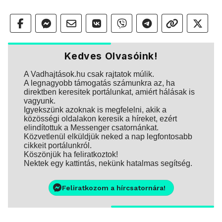
Kedves Olvasóink!
A Vadhajtások.hu csak rajtatok múlik.
A legnagyobb támogatás számunkra az, ha
direktben keresitek portálunkat, amiért hálásak is
vagyunk.
Igyekszünk azoknak is megfelelni, akik a
közösségi oldalakon keresik a híreket, ezért
elindítottuk a Messenger csatornánkat.
Közvetlenül elküldjük neked a nap legfontosabb
cikkeit portálunkról.
Köszönjük ha feliratkoztok!
Nektek egy kattintás, nekünk hatalmas segítség.
Feliratkozom a hírcsatornára!