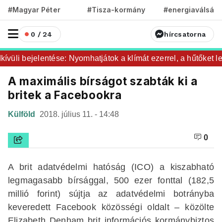
#Magyar Péter
#Tisza-kormány
#energiaválság
0 / 24
hírcsatorna
üli bejelentése: Nyomhatjátok a klímát ezerrel, a hűtőket let
A maximális bírságot szabták ki a
britek a Facebookra
Külföld
2018. július 11. - 14:48
0
A brit adatvédelmi hatóság (ICO) a kiszabható
legmagasabb bírsággal, 500 ezer fonttal (182,5
millió forint) sújtja az adatvédelmi botrányba
keveredett Facebook közösségi oldalt – közölte
Elizabeth Denham brit információs kormánybiztos