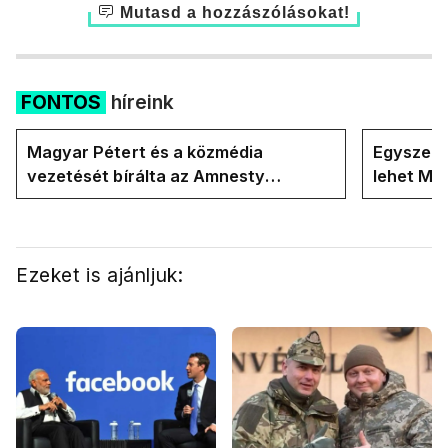
Mutasd a hozzászólásokat!
FONTOS
híreink
Magyar Pétert és a közmédia
Egyszerre
vezetését bírálta az Amnesty
lehet Ma
International a Klubrádióban
Ezeket is ajánljuk: