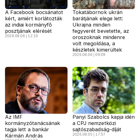
A Facebook bocsánatot
Tokatábornok ukrán
kért, amiért korlátozták
barátjának elege lett:
az indiai kormányfő
Ukrajna minden
posztjának elérését
fegyverét bevetette, az
2026.08.06 | 12:19
oroszoknak mindenre
volt megoldása, a
készletek kimerültek
2026.08.06 | 09:09
Az IMF
Panyi Szabolcs kapja idén
kormányzótanácsának
a CPJ nemzetközi
tagja lett a bankár
sajtószabadság-díját
2026.08.05 | 17:57
Kármán András