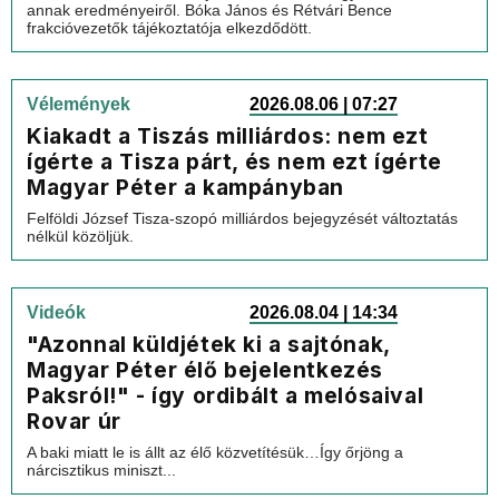
annak eredményeiről. Bóka János és Rétvári Bence
frakcióvezetők tájékoztatója elkezdődött.
Vélemények
2026.08.06 | 07:27
Kiakadt a Tiszás milliárdos: nem ezt
ígérte a Tisza párt, és nem ezt ígérte
Magyar Péter a kampányban
Felföldi József Tisza-szopó milliárdos bejegyzését változtatás
nélkül közöljük.
Videók
2026.08.04 | 14:34
"Azonnal küldjétek ki a sajtónak,
Magyar Péter élő bejelentkezés
Paksról!" - így ordibált a melósaival
Rovar úr
A baki miatt le is állt az élő közvetítésük…Így őrjöng a
nárcisztikus miniszt...