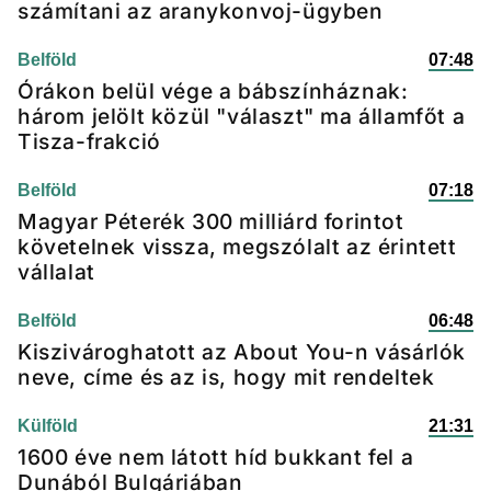
számítani az aranykonvoj-ügyben
Belföld
07:48
Órákon belül vége a bábszínháznak:
három jelölt közül "választ" ma államfőt a
Tisza-frakció
Belföld
07:18
Magyar Péterék 300 milliárd forintot
követelnek vissza, megszólalt az érintett
vállalat
Belföld
06:48
Kiszivároghatott az About You-n vásárlók
neve, címe és az is, hogy mit rendeltek
Külföld
21:31
1600 éve nem látott híd bukkant fel a
Dunából Bulgáriában