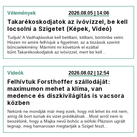
Vélemények
2026.08.05 | 14:06
Takarékoskodjatok az ivóvízzel, be kell
locsolni a Szigetet (Képek, Videó)
Tudjuk! A Vadhajtásokat kell betiltani, kitiltani, börtönbe vetni.
Hiszen mi amire felhívjuk a figyelmet, az a tiszások szerint
bűncselekmény. Mármint mi követünk el ezáltal
bűnt.Takarékoskodjatok az ivóvízzel, mert be kell...
Videók
2026.08.02 | 12:54
Felhívtuk Forsthoffer szállodáját:
maximumon mehet a klíma, van
medence és díszkivilágítás is vacsora
közben
Nekünk ne mondják már meg ezek, hogy mit lehet és mit nem,
amíg ők bort isznak és vizet prédikálnak…Most arról nem is
beszélünk, hogy a Majka nevű bohóc a siófoki Plázson ugrált
tegnap, meg hamarosan megtartják a Sziget feszt...