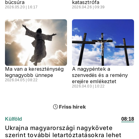
búcsúra
katasztrófa
2026.05.20 | 16:17
2026.04.26 | 09:39
Ma van a kereszténység
A nagypéntek a
legnagyobb ünnepe
szenvedés és a remény
2026.04.05 | 08:22
erejére emlékeztet
2026.04.03 | 10:22
Friss hírek
Külföld
08:18
Ukrajna magyarországi nagykövete
szerint további letartóztatásokra lehet