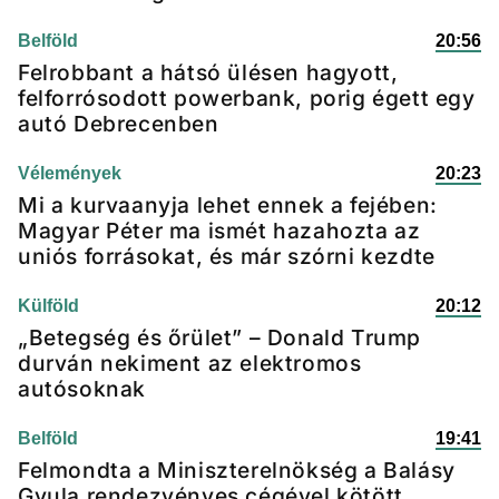
Belföld
20:56
Felrobbant a hátsó ülésen hagyott,
felforrósodott powerbank, porig égett egy
autó Debrecenben
Vélemények
20:23
Mi a kurvaanyja lehet ennek a fejében:
Magyar Péter ma ismét hazahozta az
uniós forrásokat, és már szórni kezdte
Külföld
20:12
„Betegség és őrület” – Donald Trump
durván nekiment az elektromos
autósoknak
Belföld
19:41
Felmondta a Miniszterelnökség a Balásy
Gyula rendezvényes cégével kötött