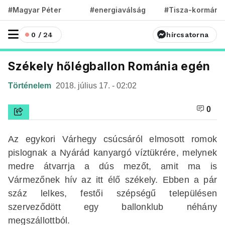
#Magyar Péter
#energiaválság
#Tisza-kormány
0 / 24
hírcsatorna
Székely hőlégballon Románia egén
Történelem
2018. július 17. - 02:02
0
Az egykori Várhegy csúcsáról elmosott romok
pislognak a Nyárád kanyargó víztükrére, melynek
medre átvarrja a dús mezőt, amit ma is
Vármezőnek hív az itt élő székely. Ebben a pár
száz lelkes, festői szépségű településen
szerveződött egy ballonklub néhány
megszállottból.