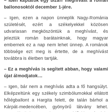
– Idén kaptatok egy bizarr meghívást a román
ballonosoktól december 1-jére.
– Igen, ezen a napon ünneplik Nagy-Románia
születését, ezért a székelyekkel közösen
udvariasan megköszöntük a meghívást, és
jeleztük román barátainknak, hogy magyar
embernek ez a nap nem lehet ünnep. A románok
többsége ezt meg is értette, de a meghívást
továbbra is életben tartják.
– Ez a meghívás is segített abban, hogy valami
újat álmodjatok…
– Igen, bár nem a meghívás adta a fő hangsúlyt.
Elképzeltünk egy székely szimbólumokkal ellátott
hőlégballont a Hargita felett, de talán bárhol a
Kárpát-medencében, gyönyörű látvány lehet.