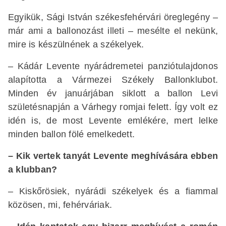
Egyikük, Sági István székesfehérvári öreglegény –
már ami a ballonozást illeti – mesélte el nekünk,
mire is készülnének a székelyek.
– Kádár Levente nyárádremetei panziótulajdonos
alapította a Vármezei Székely Ballonklubot.
Minden év januárjában siklott a ballon Levi
születésnapján a Várhegy romjai felett. Így volt ez
idén is, de most Levente emlékére, mert lelke
minden ballon fölé emelkedett.
– Kik vertek tanyát Levente meghívására ebben
a klubban?
– Kiskőrösiek, nyárádi székelyek és a ﬁammal
közösen, mi, fehérváriak.