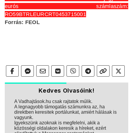
eurós számlaszám:
RO59BTRLEURCRT0453715001
Forrás: FEOL
Kedves Olvasóink!
A Vadhajtások.hu csak rajtatok múlik.
A legnagyobb támogatás számunkra az, ha
direktben keresitek portálunkat, amiért hálásak is
vagyunk.
Igyekszünk azoknak is megfelelni, akik a
közösségi oldalakon keresik a híreket, ezért