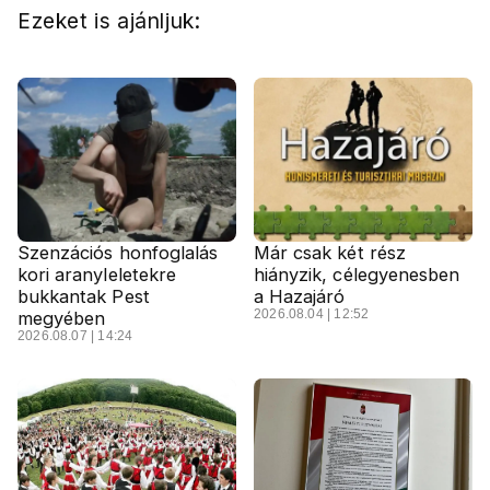
Ezeket is ajánljuk:
Szenzációs honfoglalás
Már csak két rész
kori aranyleletekre
hiányzik, célegyenesben
bukkantak Pest
a Hazajáró
2026.08.04 | 12:52
megyében
2026.08.07 | 14:24