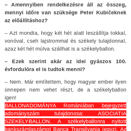
– Amennyiben rendelkezésre áll az összeg,
mennyi időre van szüksége Peter Kubičeknek
az előállításhoz?
– Azt mondta, hogy két hét alatt leszállítja tokkal,
vonóval, cseh lajstrommal és székely tulajdonnal,
azaz két hét múlva szállhat is a székelyballon.
– Ezek szerint akár az idei gyászos 100.
évfordulóra el is tudtok menni?
– Nem. Már említettem, hogy magyar ember ilyen
ünnepen nem vehet részt, de a székelyballon
igen!
BALLONADOMÁNY
A Romániában bejegyzett
adományszám tulajdonosa: ASOCIATIA
SZEKELYBALLON. A székelyballonra nyitott
bankszámlaszámot Banca Transilvania jegyzi. Az