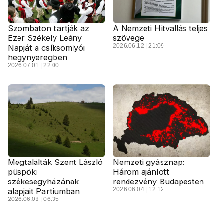
Szombaton tartják az
A Nemzeti Hitvallás teljes
Ezer Székely Leány
szövege
2026.06.12 | 21:09
Napját a csíksomlyói
hegynyeregben
2026.07.01 | 22:00
Megtalálták Szent László
Nemzeti gyásznap:
püspöki
Három ajánlott
székesegyházának
rendezvény Budapesten
2026.06.04 | 12:12
alapjait Partiumban
2026.06.08 | 06:35