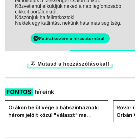
elindítottuk a Messenger csatornánkat.
Közvetlenül elküldjük neked a nap legfontosabb
cikkeit portálunkról.
Köszönjük ha feliratkoztok!
Nektek egy kattintás, nekünk hatalmas segítség.
Feliratkozom a hírcsatornára!
Mutasd a hozzászólásokat!
FONTOS
híreink
Órákon belül vége a bábszínháznak:
Rovar úr 
három jelölt közül "választ" ma
Orbán Vik
államfőt a Tisza-frakció
felelős a