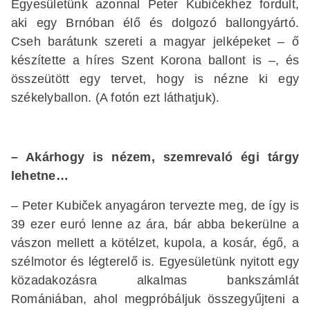
Egyesületünk azonnal Peter Kubičekhez fordult,
aki egy Brnóban élő és dolgozó ballongyártó.
Cseh barátunk szereti a magyar jelképeket – ő
készítette a híres Szent Korona ballont is –, és
összeütött egy tervet, hogy is nézne ki egy
székelyballon. (A fotón ezt láthatjuk).
– Akárhogy is nézem, szemrevaló égi tárgy
lehetne…
– Peter Kubiček anyagáron tervezte meg, de így is
39 ezer euró lenne az ára, bár abba bekerülne a
vászon mellett a kötélzet, kupola, a kosár, égő, a
szélmotor és légterelő is. Egyesületünk nyitott egy
közadakozásra alkalmas bankszámlát
Romániában, ahol megpróbáljuk összegyűjteni a