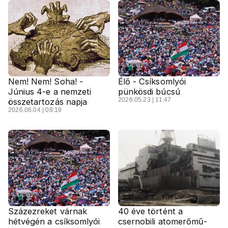
Nem! Nem! Soha! -
Élő - Csíksomlyói
Június 4-e a nemzeti
pünkösdi búcsú
2026.05.23 | 11:47
összetartozás napja
2026.06.04 | 08:19
Százezreket várnak
40 éve történt a
hétvégén a csíksomlyói
csernobili atomerőmű-