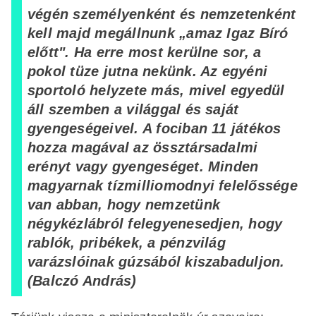
végén személyenként és nemzetenként
kell majd megállnunk „amaz Igaz Bíró
előtt". Ha erre most kerülne sor, a
pokol tüze jutna nekünk. Az egyéni
sportoló helyzete más, mivel egyedül
áll szemben a világgal és saját
gyengeségeivel. A fociban 11 játékos
hozza magával az össztársadalmi
erényt vagy gyengeséget. Minden
magyarnak tízmilliomodnyi felelőssége
van abban, hogy nemzetünk
négykézlábról felegyenesedjen, hogy
rablók, pribékek, a pénzvilág
varázslóinak gúzsából kiszabaduljon.
(Balczó András)