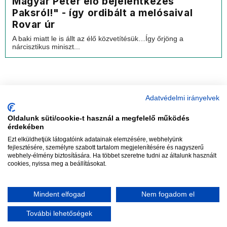
Magyar Péter élő bejelentkezés
Paksról!" - így ordibált a melósaival
Rovar úr
A baki miatt le is állt az élő közvetítésük…Így őrjöng a
nárcisztikus miniszt...
Adatvédelmi irányelvek
Oldalunk süti/cookie-t használ a megfelelő működés
vadhajtások
érdekében
Ezt elküldhetjük látogatóink adatainak elemzésére, webhelyünk
fejlesztésére, személyre szabott tartalom megjelenítésére és nagyszerű
webhely-élmény biztosítására. Ha többet szeretne tudni az általunk használt
Szerkesztőség:
szerk@vadhajtasok.hu
cookies, nyissa meg a beállításokat.
Modi:
moderator@vadhajtasok.hu
Adatvédelem
Impresszum
Szerzői jogok
Mindent elfogad
Nem fogadom el
2018 Vadhajtások.hu
További lehetőségek