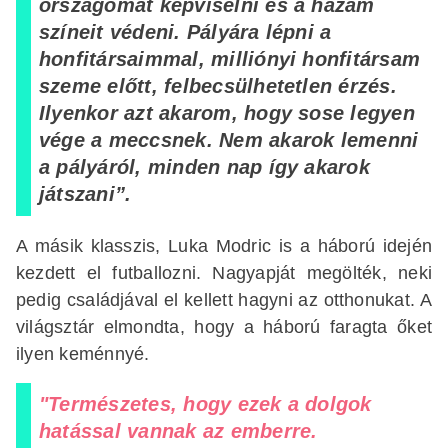
országomat képviselni és a hazám
színeit védeni. Pályára lépni a
honfitársaimmal, milliónyi honfitársam
szeme előtt, felbecsülhetetlen érzés.
Ilyenkor azt akarom, hogy sose legyen
vége a meccsnek. Nem akarok lemenni
a pályáról, minden nap így akarok
játszani”.
A másik klasszis, Luka Modric is a háború idején
kezdett el futballozni. Nagyapját megölték, neki
pedig családjával el kellett hagyni az otthonukat. A
világsztár elmondta, hogy a háború faragta őket
ilyen keménnyé.
"Természetes, hogy ezek a dolgok
hatással vannak az emberre.