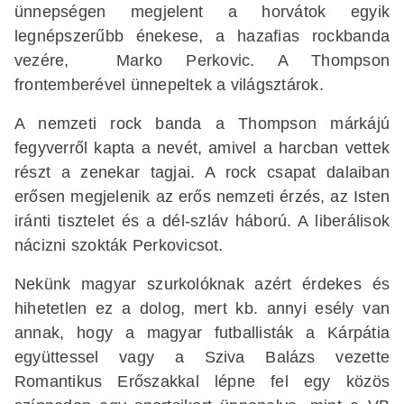
ünnepségen megjelent a horvátok egyik
legnépszerűbb énekese, a hazafias rockbanda
vezére, Marko Perkovic. A Thompson
frontemberével ünnepeltek a világsztárok.
A nemzeti rock banda a Thompson márkájú
fegyverről kapta a nevét, amivel a harcban vettek
részt a zenekar tagjai. A rock csapat dalaiban
erősen megjelenik az erős nemzeti érzés, az Isten
iránti tisztelet és a dél-szláv háború. A liberálisok
nácizni szokták Perkovicsot.
Nekünk magyar szurkolóknak azért érdekes és
hihetetlen ez a dolog, mert kb. annyi esély van
annak, hogy a magyar futballisták a Kárpátia
együttessel vagy a Sziva Balázs vezette
Romantikus Erőszakkal lépne fel egy közös