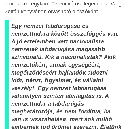
amit - az egykori Ferencváros legenda - Varga
Zoltán könyvében olvasható előszóként.
Egy nemzet labdarúgása és
nemzettudata között összefüggés van.
A jó értelemben vett nacionalista
nemzetek labdarúgása magasabb
színvonalú. Kik a nacionalisták? Akik
nemzetükért, annak egységéért,
megőrződéséért hajlandók áldozni
időt, pénzt, figyelmet, és vállalni
veszélyt. Egy nemzet labdarúgása
valamilyen szinten átvilágítás is. A
nemzettudat a labdarúgás
meghatározója, és nem fordítva, ha
van is visszahatása, mert sok millió
embernek tud örömet szerezni. Életünk