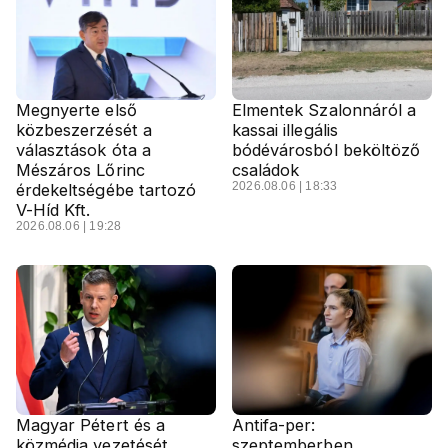
Megnyerte első
Elmentek Szalonnáról a
közbeszerzését a
kassai illegális
választások óta a
bódévárosból beköltöző
Mészáros Lőrinc
családok
2026.08.06 | 18:33
érdekeltségébe tartozó
V-Híd Kft.
2026.08.06 | 19:28
Magyar Pétert és a
Antifa-per:
közmédia vezetését
szeptemberben