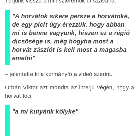
Térjünk vissza a miniszterelnök úr szavaira:
"A horvátok sikere persze a horvátoké,
de egy picit úgy érezzük, hogy abban
mi is benne vagyunk, hiszen ez a régió
dicsősége is, még hogyha most a
horvát zászlót is kell most a magasba
emelni"
– jelentette ki a kormányfő a videó szerint.
Orbán Viktor azt mondta az interjú végén, hogy a
horvát foci
"a mi kutyánk kölyke"