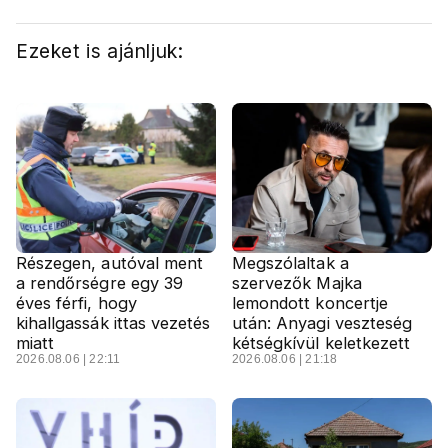
Ezeket is ajánljuk:
Részegen, autóval ment
Megszólaltak a
a rendőrségre egy 39
szervezők Majka
éves férfi, hogy
lemondott koncertje
kihallgassák ittas vezetés
után: Anyagi veszteség
miatt
kétségkívül keletkezett
2026.08.06 | 22:11
2026.08.06 | 21:18