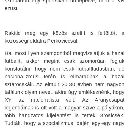
színpadon egy sportsikert ünnepelve, mint a VB
ezüst.
Rakitic még egy közös szelfit is feltöltött a
közösségi oldalra Perkoviccsal.
Ha, most ilyen szempontból megvizslatjuk a hazai
futballt, akkor megint csak szomorúan fogjuk
konstatálni, hogy nem csak futballtudásban, de
nacionalizmus terén is elmaradnak a hazai
sztárocskák. Az elmúlt 20-30 évben nem nagyon
találunk olyan nevet, akire úgy emlékeznénk, hogy
XY az nacionalista volt. Az Aranycsapat
legendáinak is ott volt a magyar szive a pályákon,
több hangzatos kijelentést is tettek Grosicsék.
Tudták, hogy a szocializmus idején egy-egy nagy