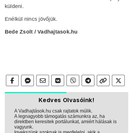
küldeni.
Enélkül nincs jövőjük.
Bede Zsolt / Vadhajtasok.hu
Kedves Olvasóink!
A Vadhajtások.hu csak rajtatok múlik.
A legnagyobb támogatás számunkra az, ha
direktben keresitek portálunkat, amiért hálásak is
vagyunk.
Igyekszünk azoknak is megfelelni, akik a