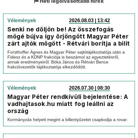
Heti legolvasottabb hírek
Vélemények
2026.08.03 | 13:42
Senki ne dőljön be! Az összefogás
mögé bújva így őrjöngött Magyar Péter
zárt ajtók mögött - Rétvári borítja a bilit
Forsthoffer Ágnes és Magyar Péter sajtótájékoztatója után a
Fidesz és a KDNP frakciója is beszámol az egyeztetésről,
annak eredményeiről. Bóka János és Rétvári Bence
frakcióvezetők tájékoztatója elkezdődött.
Vélemények
2026.07.30 | 08:30
Magyar Péter rendkívüli bejelentése: A
vadhajtasok.hu miatt fog leállni az
ország
Kormányzás helyett megint a billentyűzetet csapkodja a rovar.