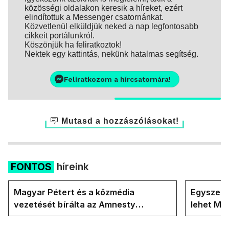
közösségi oldalakon keresik a híreket, ezért
elindítottuk a Messenger csatornánkat.
Közvetlenül elküldjük neked a nap legfontosabb
cikkeit portálunkról.
Köszönjük ha feliratkoztok!
Nektek egy kattintás, nekünk hatalmas segítség.
Feliratkozom a hírcsatornára!
Mutasd a hozzászólásokat!
FONTOS
híreink
Magyar Pétert és a közmédia
Egyszerre
vezetését bírálta az Amnesty
lehet Ma
International a Klubrádióban