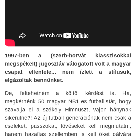
1997-ben a (szerb-horvát klasszisokkal
megspékelt) jugoszláv válogatott volt a magyar
csapat ellenfele... nem ízlett a stílusuk,
elgázoltak bennünket.
De, feltehetném a költői kérdést is. Ha,
megkérnénk 50 magyar NB1-es futballistát, hogy
szavalja el a székely Himnuszt, vajon hánynak
sikerülne?! Az új futball generációnak nem csak a
cseleket, passzokat, lövéseket kell megmutatni,
hanem hazafias szellemben is kell őket pályára