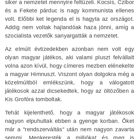
siker a nemzetet mennyire feltüzeli. Kocsis, Czibor
és a Fekete párduc is nagy kommunista ellenes
volt. Előbbi ket legenda el is hagyta az országot.
Addig nem voltak hajlandóak haza jönni, amíg a
szocialista vezetők sanyargatták a nemzetet.
Az elmúlt évtizedekben azonban nem volt egy
olyan magyar játékos, aki valami pluszt felvállalt
volna azon kívül, hogy címeres mezben elénekelte
a magyar Himnuszt. Viszont olyan dolgokra még a
közelmúltból emlékszünk, hogy a válogatott
játékosok azzal dicsekedtek, hogy az öltözőben a
Kis Grofóra tomboltak.
Tehát kijelenthető, hogy a magyar játékosok
nagyon elpuhultak ebben a gyenge korban. Őket
már a "rendszerváltás" után nem nagyon zavarta
semmi. Megkeresték a milliókat és meg is