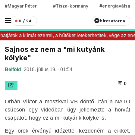
#Magyar Péter
#Tisza-kormány
#energiaválság
0 / 24
hírcsatorna
tok a klímát ezerrel, a hűtőket letekerhetitek, vége az energi
Sajnos ez nem a "mi kutyánk
kölyke"
Belföld
2018. július 19. - 01:54
0
Orbán Viktor a moszkvai VB döntő után a NATO
csúcson egy videóban úgy jellemezte a horvát
csapatot, hogy ez a mi kutyánk kölyke is.
Egy örök érvényű idézettel kezdeném a cikket,