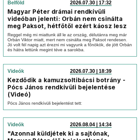
Belföld
2026.07.30 | 17:32
Magyar Péter drámai rendkívüli
videóban jelenti: Orbán nem csinálta
meg Paksot, hétfőtől ezért káosz lesz
Reggel még mi miattunk áll le az ország, délutánra meg már
Orbán Viktor miatt, mert nem csinálta meg Paksot rendesen.
Jó volt fél napig azt érezni mi vagyunk a főnökök, de jött Orbán
és hátra lettünk megint téve a sarokba.
Videók
2026.07.30 | 18:39
Kezdődik a kamuzsoltibácsi botrány -
Pócs János rendkívüli bejelentése
(Videó)
Pócs János rendkívüli bejelentést tett:
Videók
2026.08.04 | 14:34
"Azonnal küldjétek ki a sajtónak,