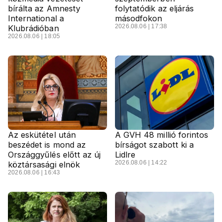
bírálta az Amnesty
folytatódik az eljárás
International a
másodfokon
2026.08.06 | 17:38
Klubrádióban
2026.08.06 | 18:05
Az eskütétel után
A GVH 48 millió forintos
beszédet is mond az
bírságot szabott ki a
Országgyűlés előtt az új
Lidlre
2026.08.06 | 14:22
köztársasági elnök
2026.08.06 | 16:43