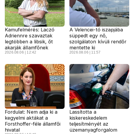
Kamufelmérés: Laczó
A Velencei-tó iszapjába
Adriennre szavaztak
süppedt egy nő,
legtöbben a libsik, őt
szolgálaton kívüli rendőr
akarják államfőnek
mentette ki
2026.08.06 | 12:42
2026.08.06 | 11:57
Fordulat: Nem adja ki a
Lassította a
kegyelmi aktákat a
kiskereskedelem
Forsthoffer-féle államfői
teljesítményét az
hivatal
üzemanyagforgalom