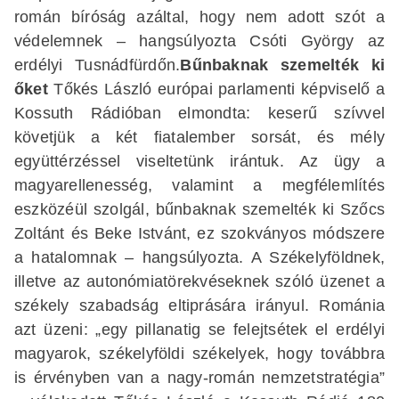
román bíróság azáltal, hogy nem adott szót a
védelemnek – hangsúlyozta Csóti György az
erdélyi Tusnádfürdőn.
Bűnbaknak szemelték ki
őket
Tőkés László európai parlamenti képviselő a
Kossuth Rádióban elmondta: keserű szívvel
követjük a két fiatalember sorsát, és mély
együttérzéssel viseltetünk irántuk. Az ügy a
magyarellenesség, valamint a megfélemlítés
eszközéül szolgál, bűnbaknak szemelték ki Szőcs
Zoltánt és Beke Istvánt, ez szokványos módszere
a hatalomnak – hangsúlyozta. A Székelyföldnek,
illetve az autonómiatörekvéseknek szóló üzenet a
székely szabadság eltiprására irányul. Románia
azt üzeni: „egy pillanatig se felejtsétek el erdélyi
magyarok, székelyföldi székelyek, hogy továbbra
is érvényben van a nagy-román nemzetstratégia”