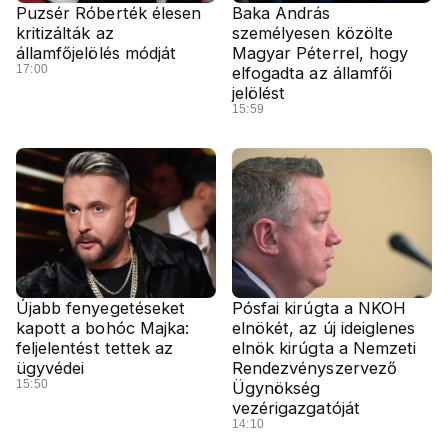
Puzsér Róberték élesen
Baka András
kritizálták az
személyesen közölte
államfőjelölés módját
Magyar Péterrel, hogy
17:00
elfogadta az államfői
jelölést
15:59
Újabb fenyegetéseket
Pósfai kirúgta a NKOH
kapott a bohóc Majka:
elnökét, az új ideiglenes
feljelentést tettek az
elnök kirúgta a Nemzeti
ügyvédei
Rendezvényszervező
15:50
Ügynökség
vezérigazgatóját
14:10