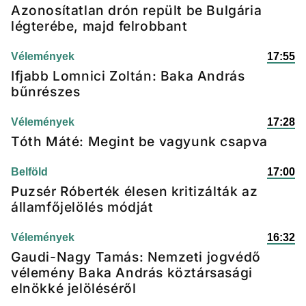
Azonosítatlan drón repült be Bulgária
légterébe, majd felrobbant
Vélemények
17:55
Ifjabb Lomnici Zoltán: Baka András
bűnrészes
Vélemények
17:28
Tóth Máté: Megint be vagyunk csapva
Belföld
17:00
Puzsér Róberték élesen kritizálták az
államfőjelölés módját
Vélemények
16:32
Gaudi-Nagy Tamás: Nemzeti jogvédő
vélemény Baka András köztársasági
elnökké jelöléséről