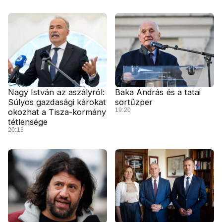
Nagy István az aszályról:
Baka András és a tatai
Súlyos gazdasági károkat
sortűzper
19:20
okozhat a Tisza-kormány
tétlensége
20:13