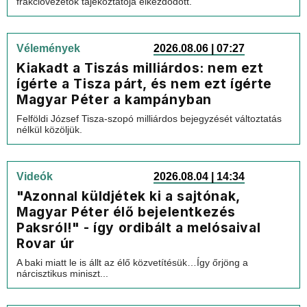
frakcióvezetők tájékoztatója elkezdődött.
Vélemények
2026.08.06 | 07:27
Kiakadt a Tiszás milliárdos: nem ezt
ígérte a Tisza párt, és nem ezt ígérte
Magyar Péter a kampányban
Felföldi József Tisza-szopó milliárdos bejegyzését változtatás
nélkül közöljük.
Videók
2026.08.04 | 14:34
"Azonnal küldjétek ki a sajtónak,
Magyar Péter élő bejelentkezés
Paksról!" - így ordibált a melósaival
Rovar úr
A baki miatt le is állt az élő közvetítésük…Így őrjöng a
nárcisztikus miniszt...