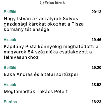
Friss hírek
Belföld
20:13
Nagy István az aszályról: Súlyos
gazdasági károkat okozhat a Tisza-
kormány tétlensége
Videók
19:46
Kapitány Pista könnyekig meghatódott: a
magyarok 84 százaléka csatlakozott a
felhívásunkhoz
Belföld
19:20
Baka András és a tatai sortűzper
Videók
18:52
Megtámadták Takács Pétert
Európa
18:23