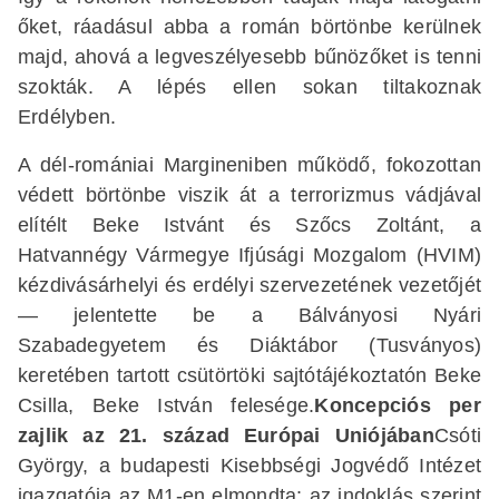
őket, ráadásul abba a román börtönbe kerülnek
majd, ahová a legveszélyesebb bűnözőket is tenni
szokták. A lépés ellen sokan tiltakoznak
Erdélyben.
A dél-romániai Margineniben működő, fokozottan
védett börtönbe viszik át a terrorizmus vádjával
elítélt Beke Istvánt és Szőcs Zoltánt, a
Hatvannégy Vármegye Ifjúsági Mozgalom (HVIM)
kézdivásárhelyi és erdélyi szervezetének vezetőjét
— jelentette be a Bálványosi Nyári
Szabadegyetem és Diáktábor (Tusványos)
keretében tartott csütörtöki sajtótájékoztatón Beke
Csilla, Beke István felesége.
Koncepciós per
zajlik az 21. század Európai Uniójában
Csóti
György, a budapesti Kisebbségi Jogvédő Intézet
igazgatója az M1-en elmondta: az indoklás szerint