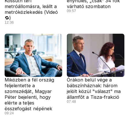
Kossuth téri
enyhülés, „csak” 34 fok
metróállomásra, leállt a
várható szombaton
09:57
metróközlekedés (Videó
🔁)
12:36
Miközben a fél ország
Órákon belül vége a
feljelentette a
bábszínháznak: három
szomszédját, Magyar
jelölt közül "választ" ma
Péter bejelenti, hogy
államfőt a Tisza-frakció
07:48
elérte a teljes
összefogást népének
09:24