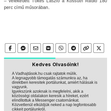
– vélekedett Tőkés László a Kossuth Rádió 180
perc című műsorában.
Kedves Olvasóink!
A Vadhajtások.hu csak rajtatok múlik.
A legnagyobb támogatás számunkra az, ha
direktben keresitek portálunkat, amiért hálásak is
vagyunk.
Igyekszünk azoknak is megfelelni, akik a
közösségi oldalakon keresik a híreket, ezért
elindítottuk a Messenger csatornánkat.
Közvetlenül elküldjük neked a nap legfontosabb
cikkeit portálunkról.