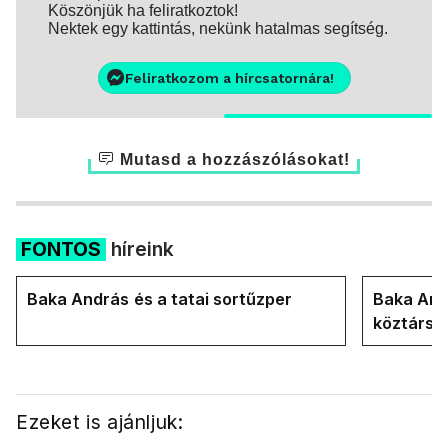
Köszönjük ha feliratkoztok!
Nektek egy kattintás, nekünk hatalmas segítség.
Feliratkozom a hírcsatornára!
Mutasd a hozzászólásokat!
FONTOS
híreink
Baka András és a tatai sortűzper
Baka Andr
köztársa
Ezeket is ajánljuk: