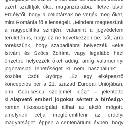
azért szállítják őket magánzárkába, illetve távol
Erdélytől, hogy a cellatársak ne verjék meg őket,
mint Románia fő ellenségeit. „Mindent megteszünk
a nagypolitika szintjén, valamint a jogvédelem
területén is, hogy ez ne következzen be, sőt, arra
törekszünk, hogy szabadlábra helyezzék Beke
Istvánt és Szőcs Zoltánt, vagy legalább házi
őrizetbe helyezzék őket addig, amíg valamennyi
jogorvoslati lehetőséget ki nem használunk” –
közölte Csóti György. „Ez egy elképesztő
koncepciós per a 21. század Európai Uniójában,
ami Ceausescu szellemét idézi” – jelentette
ki.
Alapvető emberi jogokat sértett a bíróság
A
román titkosszolgálat állhat az akció mögött,
amelynek célja megfélemlíteni az erdélyi
magyarságot, éppen a centenáriumi évben, hogy