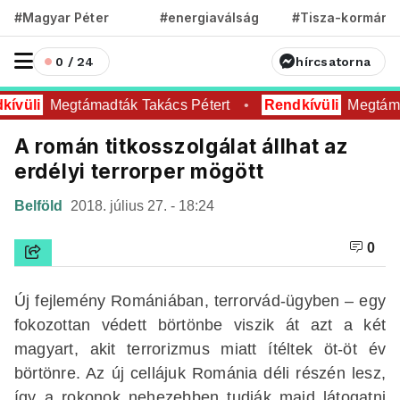
#Magyar Péter
#energiaválság
#Tisza-kormány
0 / 24
hírcsatorna
ívüli
Megtámadták Takács Pétert
Rendkívüli
Megtámad
A román titkosszolgálat állhat az
erdélyi terrorper mögött
Belföld
2018. július 27. - 18:24
0
Új fejlemény Romániában, terrorvád-ügyben – egy
fokozottan védett börtönbe viszik át azt a két
magyart, akit terrorizmus miatt ítéltek öt-öt év
börtönre. Az új cellájuk Románia déli részén lesz,
így a rokonok nehezebben tudják majd látogatni