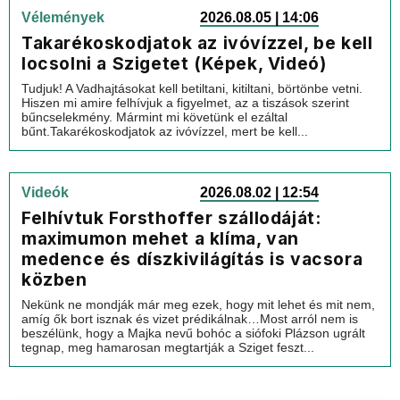
Vélemények
2026.08.05 | 14:06
Takarékoskodjatok az ivóvízzel, be kell
locsolni a Szigetet (Képek, Videó)
Tudjuk! A Vadhajtásokat kell betiltani, kitiltani, börtönbe vetni.
Hiszen mi amire felhívjuk a figyelmet, az a tiszások szerint
bűncselekmény. Mármint mi követünk el ezáltal
bűnt.Takarékoskodjatok az ivóvízzel, mert be kell...
Videók
2026.08.02 | 12:54
Felhívtuk Forsthoffer szállodáját:
maximumon mehet a klíma, van
medence és díszkivilágítás is vacsora
közben
Nekünk ne mondják már meg ezek, hogy mit lehet és mit nem,
amíg ők bort isznak és vizet prédikálnak…Most arról nem is
beszélünk, hogy a Majka nevű bohóc a siófoki Plázson ugrált
tegnap, meg hamarosan megtartják a Sziget feszt...