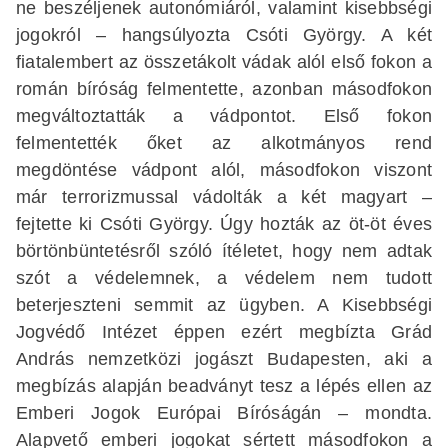
ne beszéljenek autonómiáról, valamint kisebbségi
jogokról – hangsúlyozta Csóti György. A két
fiatalembert az összetákolt vádak alól első fokon a
román bíróság felmentette, azonban másodfokon
megváltoztatták a vádpontot. Első fokon
felmentették őket az alkotmányos rend
megdöntése vádpont alól, másodfokon viszont
már terrorizmussal vádolták a két magyart –
fejtette ki Csóti György. Úgy hozták az öt-öt éves
börtönbüntetésről szóló ítéletet, hogy nem adtak
szót a védelemnek, a védelem nem tudott
beterjeszteni semmit az ügyben. A Kisebbségi
Jogvédő Intézet éppen ezért megbízta Grád
András nemzetközi jogászt Budapesten, aki a
megbízás alapján beadványt tesz a lépés ellen az
Emberi Jogok Európai Bíróságán – mondta.
Alapvető emberi jogokat sértett másodfokon a