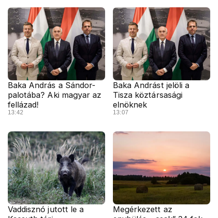
Baka András a Sándor-
Baka Andrást jelöli a
palotába? Aki magyar az
Tisza köztársasági
fellázad!
elnöknek
13:42
13:07
Vaddisznó jutott le a
Megérkezett az