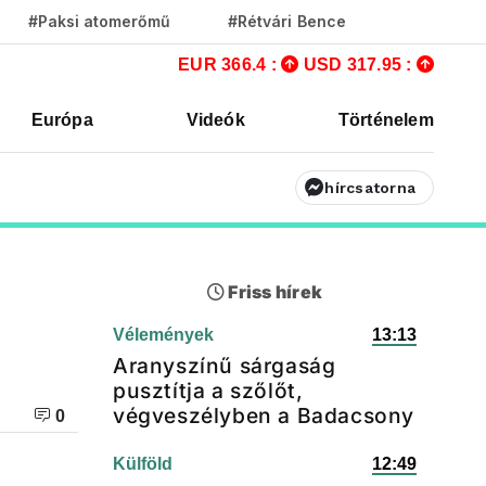
#Paksi atomerőmű
#Rétvári Bence
EUR 366.4 :
USD 317.95 :
Európa
Videók
Történelem
hírcsatorna
e
Friss hírek
Vélemények
13:13
Aranyszínű sárgaság
pusztítja a szőlőt,
végveszélyben a Badacsony
0
Külföld
12:49