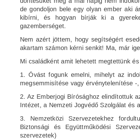
döntésüket még a mai napig nem indokol
de gondoljon bele egy olyan ember aki á
kibírni, és hogyan bírják ki a gyere
gazemberséget.
Nem azért jöttem, hogy segítségért esed
akartam számon kérni senkit! Ma, már ige
Mi családként amit lehetett megtettünk é
1. Óvást fogunk emelni, mihelyt az indok
megsemmisítése vagy érvénytelenítése -, 
2. Az Emberjogi Bírósághoz elindítottuk 
Intézet, a Nemzeti Jogvédő Szolgálat és
3. Nemzetközi Szervezetekhez fordul
Biztonsági és Együttműködési Szervez
szervezetek)