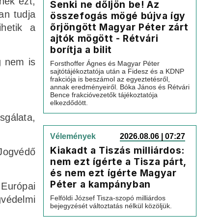
nék ezt,
Senki ne dőljön be! Az
an tudja
összefogás mögé bújva így
őrjöngött Magyar Péter zárt
hetik a
ajtók mögött - Rétvári
borítja a bilit
g nem is
Forsthoffer Ágnes és Magyar Péter
sajtótájékoztatója után a Fidesz és a KDNP
frakciója is beszámol az egyeztetésről,
annak eredményeiről. Bóka János és Rétvári
Bence frakcióvezetők tájékoztatója
elkezdődött.
sgálata,
Vélemények
2026.08.06 | 07:27
Kiakadt a Tiszás milliárdos:
 Jogvédő
nem ezt ígérte a Tisza párt,
és nem ezt ígérte Magyar
Péter a kampányban
Európai
védelmi
Felföldi József Tisza-szopó milliárdos
bejegyzését változtatás nélkül közöljük.