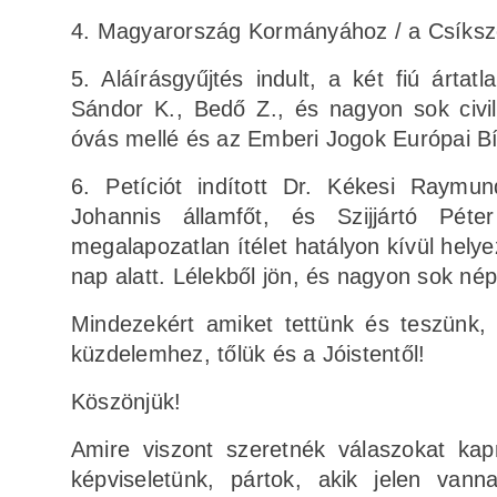
4. Magyarország Kormányához / a Csíksz
5. Aláírásgyűjtés indult, a két fiú árta
Sándor K., Bedő Z., és nagyon sok civi
óvás mellé és az Emberi Jogok Európai Bí
6. Petíciót indított Dr. Kékesi Raymu
Johannis államfőt, és Szijjártó Pét
megalapozatlan ítélet hatályon kívül hely
nap alatt. Lélekből jön, és nagyon sok né
Mindezekért amiket tettünk és teszünk, 
küzdelemhez, tőlük és a Jóistentől!
Köszönjük!
Amire viszont szeretnék válaszokat kapni
képviseletünk, pártok, akik jelen vann