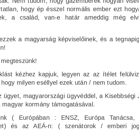
ták. Nem tudom, hogy gazemberek hogyan visel
rtatlan, hogy ép ésszel normális ember ezt hogy
kek, a család, van-e határ ameddig még elvi
ezzek a magyarság képviselőinek, és a tegnapi
n!
s megteszünk!
lást kézhez kapjuk, legyen az az ítélet felülviz
hogy milyen eséllyel ezek után / nem tudom.
az ügyet, magyarországi ügyvéddel, a Kisebbségi
 a magyar kormány támogatásával.
tunk ( Európában : ENSZ, Európa Tanácsa, 
et) és az AEÁ-n: ( szenátorok / emberi jog