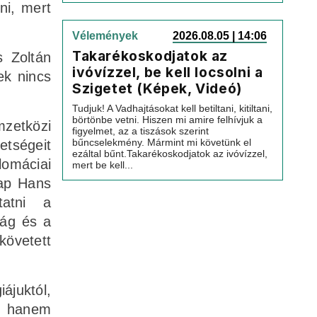
ni, mert
Vélemények
2026.08.05 | 14:06
Takarékoskodjatok az
s Zoltán
ivóvízzel, be kell locsolni a
ek nincs
Szigetet (Képek, Videó)
Tudjuk! A Vadhajtásokat kell betiltani, kitiltani,
börtönbe vetni. Hiszen mi amire felhívjuk a
zetközi
figyelmet, az a tiszások szerint
bűncselekmény. Mármint mi követünk el
etségeit
ezáltal bűnt.Takarékoskodjatok az ivóvízzel,
lomáciai
mert be kell...
nap Hans
tatni a
ság és a
követett
iájuktól,
k, hanem