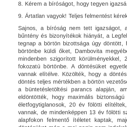
8. Kérem a bíróságot, hogy tegyen igazsá
9. Ártatlan vagyok! Teljes felmentést kér
Sajnos, a bíróság nem tett igazságot, 
bűntény és bizonyítékok hiányát, a Legf
tegnap a börtön bizottsága úgy döntött, 
börtönbe küldi őket, Dambovita megyébe 
mindenben szigorított körülményekkel, 2
fokozatú börtönbe. A döntésüket egyetl
vannak elítélve. Közölték, hogy a dönté
döntés teljes mértékben a börtön vezetőségé
a büntetésletöltési parancs alapján, a
eldöntötték, hogy maximális biztonságú
életfogytiglanosok, 20 év fölötti elítél
vannak, de mindenképpen 13 év fölötti sz
alapfokon felmentő ítéletet kaptak, maj