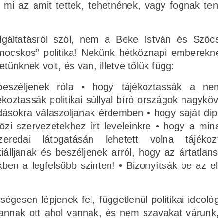
 mi az amit tettek, tehetnének, vagy fognak ten
lgáltatásról szól, nem a Beke István és Szőc
ocskos” politika! Nekünk hétköznapi emberekn
ünknek volt, és van, illetve tőlük függ:
eszéljenek róla • hogy tájékoztassák a nem
koztassák politikai súllyal bíró országok nagyköv
adásokra válaszoljanak érdemben • hogy saját dip
özi szervezetekhez írt leveleinkre • hogy a mi
eredai látogatásán lehetett volna tájékoz
iálljanak és beszéljenek arról, hogy az ártatlan
ben a legfelsőbb szinten! • Bizonyítsák be az el
égesen lépjenek fel, függetlenül politikai ideológ
vannak ott ahol vannak, és nem szavakat várun