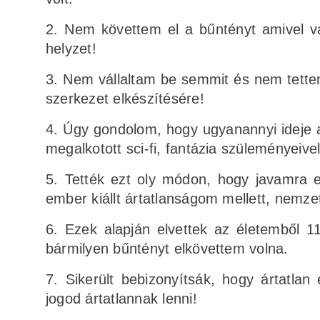
2. Nem követtem el a bűntényt amivel vá
helyzet!
3. Nem vállaltam be semmit és nem tette
szerkezet elkészítésére!
4. Úgy gondolom, hogy ugyanannyi ideje a
megalkotott sci-fi, fantázia szüleményeive
5. Tették ezt oly módon, hogy javamra e
ember kiállt ártatlanságom mellett, nemzet
6. Ezek alapján elvettek az életemből 11
bármilyen bűntényt elkövettem volna.
7. Sikerült bebizonyítsák, hogy ártatla
jogod ártatlannak lenni!