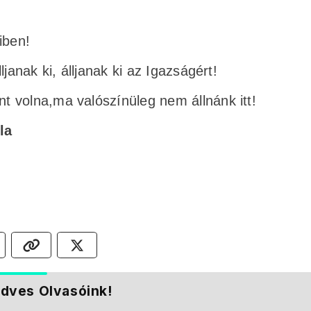
iben!
janak ki, álljanak ki az Igazságért!
 volna,ma valószínüleg nem állnánk itt!
la
dves Olvasóink!