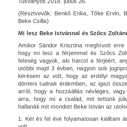
Tusványos 2018. július 26.
(Résztvevők: Benkő Erika, Tőke Ervin, 
Beke Csilla)
Mi lesz Beke Istvánnal és Szőcs Zoltán
Amikor Sándor Krisztina meghívott erre 
hogy mi lesz a férjemmel és Szőcs Zolt
feleség vagyok, aki harcol a férjéért, a
utóbbi majd 3 évben, nagyon sok jogtipr
kérésem az volt, hogy az erdélyi magyar
dönteni tudnak érdemben, az igazi összefo
arról, hogy a hozzáállás névleges, vagy
arra, hogy mi a család, mit tettünk júl
hallanák mit mondott Beke István az uto
1. Két és fél éve folyamatosan kiálltam 
volt.