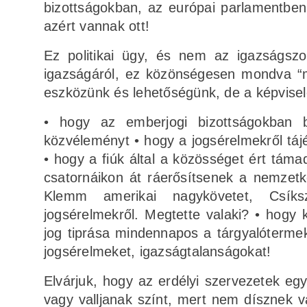
bizottságokban, az európai parlamentben
azért vannak ott!
Ez politikai ügy, és nem az igazságszo
igazságáról, ez közönségesen mondva “m
eszközünk és lehetőségünk, de a képviselet
• hogy az emberjogi bizottságokban b
közvéleményt • hogy a jogsérelmekről tájé
• hogy a fiúk által a közösséget ért tám
csatornáikon át ráerősítsenek a nemzetk
Klemm amerikai nagykövetet, Csíksz
jogsérelmekről. Megtette valaki? • hogy k
jog tiprása mindennapos a tárgyalótermek
jogsérelmeket, igazságtalanságokat!
Elvárjuk, hogy az erdélyi szervezetek egys
vagy valljanak színt, mert nem dísznek 