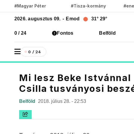
#Magyar Péter
#Tisza-kormány
#ene
2026. augusztus 09.
-
Emod
31°
29°
0 / 24
Fontos
Belföld
0 / 24
Mi lesz Beke Istvánnal
Csilla tusványosi besz
Belföld
2018. július 28. - 22:53