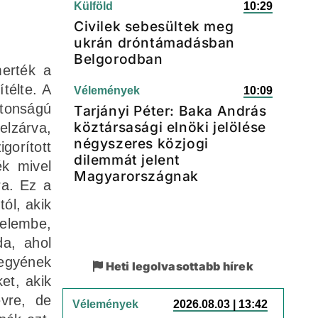
Külföld
10:29
Civilek sebesültek meg
ukrán dróntámadásban
Belgorodban
merték a
télte. A
Vélemények
10:09
ztonságú
Tarjányi Péter: Baka András
köztársasági elnöki jelölése
elzárva,
négyszeres közjogi
gorított
dilemmát jelent
ék mivel
Magyarországnak
ra. Ez a
tól, akik
yelembe,
da, ahol
 egyének
Heti legolvasottabb hírek
et, akik
évre, de
Vélemények
2026.08.03 | 13:42