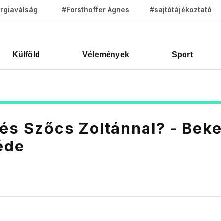
rgiaválság
#Forsthoffer Ágnes
#sajtótájékoztató
Külföld
Vélemények
Sport
 és Szőcs Zoltánnal? - Bek
éde