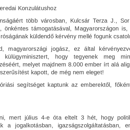
eredai Konzulátushoz
tlanságáért több városban, Kulcsár Terza J., So
l, önkéntes támogatásával, Magyarországon is,
róságának küldendő kérvény mellé fogunk csatoln
nd, magyarországi jogász, ez által kérvényez
er külügyminisztert, hogy tegyenek meg mi
ezéséért, melyet majdnem 8.000 ember írt alá ali
pszerűsítést kapott, de még nem eleget!
óriási segítséget kaptunk az emberektől, főkén
, mert július 4-e óta eltelt 3 hét, hogy politi
ak a jogalkotásban, igazságszolgáltatásban, e