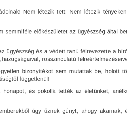
dolnak! Nem létezik tett! Nem létezik tényeken
m semmiféle előkészületet az ügyészség által be
z ügyészség és a védett tanú félrevezette a bír
l,hazugságaival, rosszindulatú félreértelmezéseive
gyetlen bizonyítékot sem mutattak be, holott t
iségtől függetlenül!
 hónapot, és pokollá tették az életünket, anélk
n emberekből úgy űznek gúnyt, ahogy akarnak, 