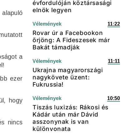
évfordulóján köztársasági
elnök legyen
 alapuló
Vélemények
11:22
Rovar úr a Facebookon
mutatott
őrjöng: A Fideszesek már
Bakát támadják
óságot a
Vélemények
11:11
l!
Ukrajna magyarországi
nagykövete üzent:
öbb ezer
Fukrussia!
Vélemények
10:50
ül, hogy
Tiszás luxizás: Rákosi és
Kádár után már Dávid
asszonynak is van
és nincs
különvonata