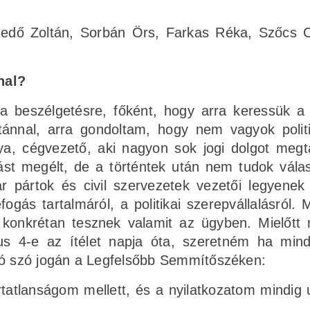
Bedő Zoltán, Sorbán Örs, Farkas Réka, Szőcs 
nal?
a beszélgetésre, főként, hogy arra keressük a 
ánnal, arra gondoltam, hogy nem vagyok polit
nya, cégvezető, aki nagyon sok jogi dolgot megt
ást megélt, de a történtek után nem tudok válas
 pártok és civil szervezetek vezetői legyenek i
gás tartalmáról, a politikai szerepvállalásról. 
 konkrétan tesznek valamit az ügyben. Mielőtt 
ius 4-e az ítélet napja óta, szeretném ha min
lsó szó jogán a Legfelsőbb Semmítőszéken:
ártatlanságom mellett, és a nyilatkozatom mindig