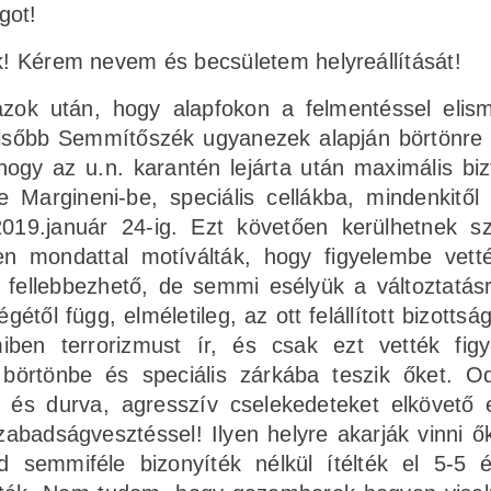
got!
ek! Kérem nevem és becsületem helyreállítását!
azok után, hogy alapfokon a felmentéssel elis
elsőbb Semmítőszék ugyanezek alapján börtönre í
hogy az u.n. karantén lejárta után maximális bi
Margineni-be, speciális cellákba, mindenkitől 
019.január 24-ig. Ezt követően kerülhetnek szi
en mondattal motíválták, hogy figyelembe vett
s fellebbezhető, de semmi esélyük a változtatás
től függ, elméletileg, az ott felállított bizottság
miben terrorizmust ír, és csak ezt vették fig
 börtönbe és speciális zárkába teszik őket. O
tek, és durva, agresszív cselekedeteket elkövető
abadságvesztéssel! Ilyen helyre akarják vinni ők
d semmiféle bizonyíték nélkül ítélték el 5-5 