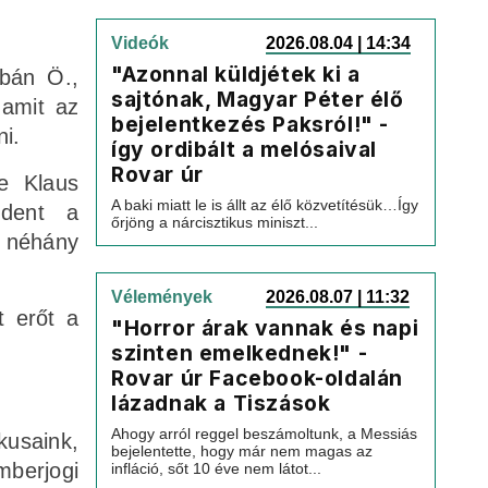
Videók
2026.08.04 | 14:34
"Azonnal küldjétek ki a
rbán Ö.,
sajtónak, Magyar Péter élő
 amit az
bejelentkezés Paksról!" -
i.
így ordibált a melósaival
Rovar úr
ve Klaus
A baki miatt le is állt az élő közvetítésük…Így
ndent a
őrjöng a nárcisztikus miniszt...
g néhány
Vélemények
2026.08.07 | 11:32
t erőt a
"Horror árak vannak és napi
szinten emelkednek!" -
Rovar úr Facebook-oldalán
lázadnak a Tiszások
Ahogy arról reggel beszámoltunk, a Messiás
kusaink,
bejelentette, hogy már nem magas az
mberjogi
infláció, sőt 10 éve nem látot...