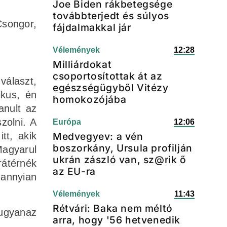
Joe Biden rákbetegsége
továbbterjedt és súlyos
Csongor,
fájdalmakkal jár
Vélemények
12:28
Milliárdokat
csoportosítottak át az
választ,
egészségügyből Vitézy
ikus, én
homokozójába
anult az
zolni. A
Európa
12:06
tt, akik
Medvegyev: a vén
boszorkány, Ursula profilján
Magyarul
ukrán zászló van, sz@rik ő
rátérnék
az EU-ra
dannyian
Vélemények
11:43
Rétvári: Baka nem méltó
 ugyanaz
arra, hogy '56 hetvenedik