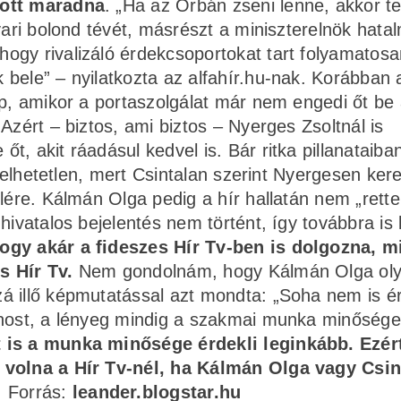
 ott maradna
. „Ha az Orbán zseni lenne, akkor t
vari bolond tévét, másrészt a miniszterelnök hatal
ogy rivalizáló érdekcsoportokat tart folyamatosa
bele” – nyilatkozta az alfahír.hu-nak. Korábban a
ap, amikor a portaszolgálat már nem engedi őt be
Azért – biztos, ami biztos – Nyerges Zsoltnál is
, akit ráadásul kedvel is. Bár ritka pillanataiban
pzelhetetlen, mert Csintalan szerint Nyergesen kere
lére. Kálmán Olga pedig a hír hallatán nem „rette
ivatalos bejelentés nem történt, így továbbra is 
hogy akár a fideszes Hír Tv-ben is dolgozna, m
s Hír Tv.
Nem gondolnám, hogy Kálmán Olga oly
á illő képmutatással azt mondta: „Soha nem is ér
onost, a lényeg mindig a szakmai munka minősége
 is a munka minősége érdekli leginkább. Ezért
t volna a Hír Tv-nél, ha Kálmán Olga vagy Csin
Forrás:
leander.blogstar.hu