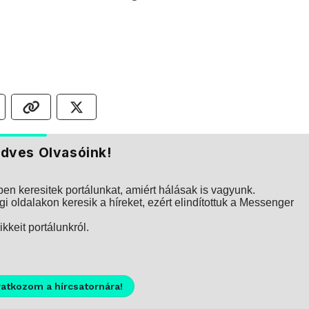
dves Olvasóink!
n keresitek portálunkat, amiért hálásak is vagyunk.
i oldalakon keresik a híreket, ezért elindítottuk a Messenger
kkeit portálunkról.
ratkozom a hírcsatornára!