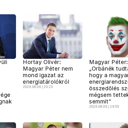
üli
Hortay Olivér:
Magyar Péter:
Magyar Péter nem
„Orbánék tudt
mond igazat az
hogy a magya
energiatárolókról
energiarendsz
2026.08.06 | 20:23
összedőlés szé
vége
mégsem tette
ágnak
semmit”
2026.08.06 | 19:55