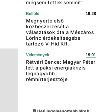
mégsem tettek semmit”
Belföld
19:28
Megnyerte első
közbeszerzését a
választások óta a Mészáros
Lőrinc érdekeltségébe
tartozó V-Híd Kft.
Vélemények
19:01
Rétvári Bence: Magyar Péter
lett a paksi energiakrízis
legnagyobb
rémhírterjesztője
Heti legolvasottabb hírek