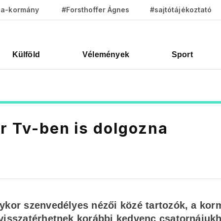
za-kormány
#Forsthoffer Ágnes
#sajtótájékoztató
Külföld
Vélemények
Sport
ír Tv-ben is dolgozna
gykor szenvedélyes nézői közé tartozók, a ko
 visszatérhetnek korábbi kedvenc csatornájukh