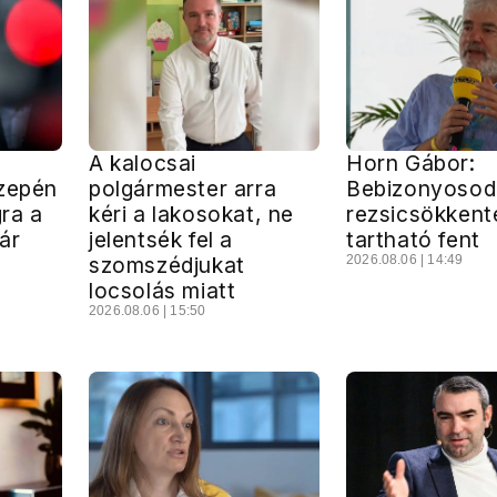
A kalocsai
Horn Gábor:
özepén
polgármester arra
Bebizonyosodo
ra a
kéri a lakosokat, ne
rezsicsökken
kár
jelentsék fel a
tartható fent
szomszédjukat
2026.08.06 | 14:49
locsolás miatt
2026.08.06 | 15:50