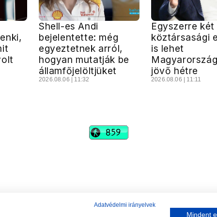
Shell-es Andi
Egyszerre két
enki,
bejelentette: még
köztársasági 
it
egyeztetnek arról,
is lehet
olt
hogyan mutatják be
Magyarorszá
államfőjelöltjüket
jövő hétre
2026.08.06 | 11:32
2026.08.06 | 11:11
vadhajtások
Szerkesztőség:
szerk@vadhajtasok.hu
Modi:
moderator@vadhajtasok.hu
Adatvédelem
Impresszum
Szerzői jogok
Adatvédelmi irányelvek
Mindent e