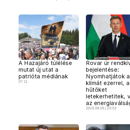
A Hazajáró túlélése
Rovar úr rendkív
mutat új utat a
bejelentése:
patrióta médiának
Nyomhatjátok a
07:11
klímát ezerrel, a
hűtőket
letekerhetitek, 
az energiaváls
2026.08.06 | 20:53