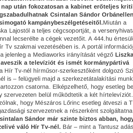
 nap után fokozatosan a kabinet erőteljes krit
egszabadulhatnak Csintalan Sándor Orbánelle
ksimogató kampánybeszélgetéseitől.
Miután a
a Lajostól a teljes cégcsoportját, a versenyhivata
al lecserélte a cégek vezetőit. A 444.hu értesül
ír Tv szakmai vezetésében is. A portál információ
, a jelenleg a Mediaworks irányítását végző
Liszk
veszik a televíziót és ismét kormánypártivá
 Hír Tv-nél hírműsor-szerkesztőként dolgozó Szi
l is – felügyeli majd a szerkezetátalakítási munká
artozzon csatorna. Elképzelhető, hogy esetleg b
szervezeten belül működtetik a két hírtelevíziót.
szólnak, hogy Mészáros Lőrinc esetleg átveszi a T
gazdasági szervezetnek a részerként szolgáltatna
intalan Sándor már szinte biztos abban, hog
livé váló Hír Tv-nél.
Bár – mint a Tantusz adá