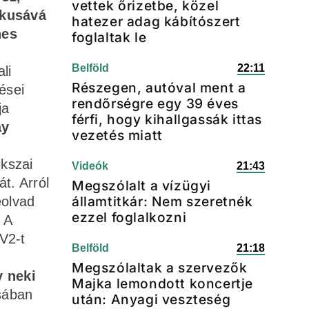
vettek őrizetbe, közel
ikusává
hatezer adag kábítószert
nes
foglaltak le
Belföld
22:11
li
Részegen, autóval ment a
ései
rendőrségre egy 39 éves
ja
férfi, hogy kihallgassák ittas
ay
vezetés miatt
kszai
Videók
21:43
t. Arról
Megszólalt a vízügyi
államtitkár: Nem szeretnék
eolvad
ezzel foglalkozni
 A
V2-t
Belföld
21:18
Megszólaltak a szervezők
y neki
Majka lemondott koncertje
sában
után: Anyagi veszteség