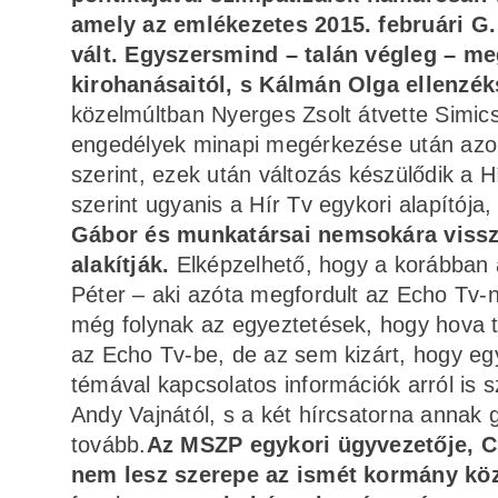
amely az emlékezetes 2015. februári G.
vált. Egyszersmind – talán végleg – m
kirohanásaitól, s Kálmán Olga ellenzé
közelmúltban Nyerges Zsolt átvette Simicsk
engedélyek minapi megérkezése után azonn
szerint, ezek után változás készülődik a H
szerint ugyanis a Hír Tv egykori alapítója
Gábor és munkatársai nemsokára vissza
alakítják.
Elképzelhető, hogy a korábban a
Péter – aki azóta megfordult az Echo Tv-né
még folynak az egyeztetések, hogy hova t
az Echo Tv-be, de az sem kizárt, hogy egy 
témával kapcsolatos információk arról is 
Andy Vajnától, s a két hírcsatorna annak 
tovább.
Az MSZP egykori ügyvezetője, Cs
nem lesz szerepe az ismét kormány köze