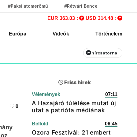
#Paksi atomerőmű
#Rétvári Bence
EUR 363.03 :
USD 314.48 :
Európa
Videók
Történelem
hírcsatorna
Friss hírek
Vélemények
07:11
A Hazajáró túlélése mutat új
0
utat a patrióta médiának
Belföld
06:45
rmány
Ozora Fesztivál: 21 embert
oz,