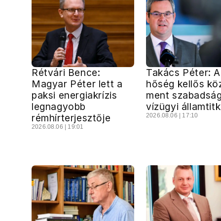
Rétvári Bence:
Takács Péter: A
Magyar Péter lett a
hőség kellős k
paksi energiakrízis
ment szabadság
legnagyobb
vízügyi államtit
rémhírterjesztője
2026.08.06 | 17:10
2026.08.06 | 19:01