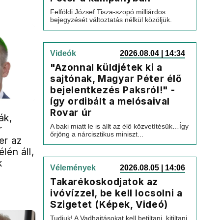
Felföldi József Tisza-szopó milliárdos
bejegyzését változtatás nélkül közöljük.
Videók
2026.08.04 | 14:34
"Azonnal küldjétek ki a
sajtónak, Magyar Péter élő
bejelentkezés Paksról!" -
így ordibált a melósaival
Rovar úr
ák,
A baki miatt le is állt az élő közvetítésük…Így
r
őrjöng a nárcisztikus miniszt...
er az
lén áll,
k
Vélemények
2026.08.05 | 14:06
Takarékoskodjatok az
ivóvízzel, be kell locsolni a
Szigetet (Képek, Videó)
Tudjuk! A Vadhajtásokat kell betiltani, kitiltani,