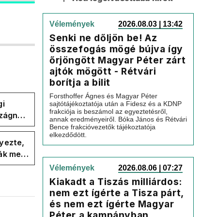
Vélemények
2026.08.03 | 13:42
Senki ne dőljön be! Az
összefogás mögé bújva így
őrjöngött Magyar Péter zárt
ajtók mögött - Rétvári
borítja a bilit
Forsthoffer Ágnes és Magyar Péter
gi
sajtótájékoztatója után a Fidesz és a KDNP
frakciója is beszámol az egyeztetésről,
szágnak
annak eredményeiről. Bóka János és Rétvári
Bence frakcióvezetők tájékoztatója
elkezdődött.
yezte,
ák meg
Vélemények
2026.08.06 | 07:27
Kiakadt a Tiszás milliárdos:
nem ezt ígérte a Tisza párt,
és nem ezt ígérte Magyar
Péter a kampányban