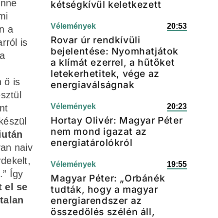
enne
kétségkívül keletkezett
mi
Vélemények
20:53
n a
Rovar úr rendkívüli
rról is
bejelentése: Nyomhatjátok
 a
a klímát ezerrel, a hűtőket
letekerhetitek, vége az
 ő is
energiaválságnak
sztül
Vélemények
20:23
nt
Hortay Olivér: Magyar Péter
készül
nem mond igazat az
iután
energiatárolókról
an naiv
dekelt,
Vélemények
19:55
.” Így
Magyar Péter: „Orbánék
 el se
tudták, hogy a magyar
talan
energiarendszer az
összedőlés szélén áll,