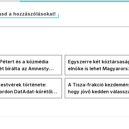
sd a hozzászólásokat!
Pétert és a közmédia
Egyszerre két köztársasá
t bírálta az Amnesty
elnöke is lehet Magyaror
ional a Klubrádióban
jövő hétre
testvérek története:
A Tisza-frakció kezdemén
Gordon DatAdat-körétől
hogy jövő kedden válassz
-n át Magyar Péter
az új köztársasági elnököt
n stábjáig