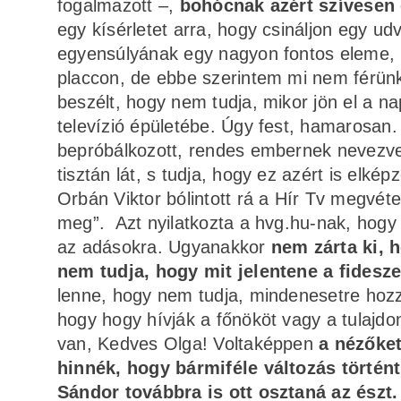
fogalmazott –,
bohócnak azért szívesen
egy kísérletet arra, hogy csináljon egy ud
egyensúlyának egy nagyon fontos eleme, h
placcon, de ebbe szerintem mi nem férünk 
beszélt, hogy nem tudja, mikor jön el a n
televízió épületébe. Úgy fest, hamarosan. 
bepróbálkozott, rendes embernek nevezve őt
tisztán lát, s tudja, hogy ez azért is elké
Orbán Viktor bólintott rá a Hír Tv megvéte
meg”. Azt nyilatkozta a hvg.hu-nak, hogy h
az adásokra. Ugyanakkor
nem zárta ki, 
nem tudja, hogy mit jelentene a fidesze
lenne, hogy nem tudja, mindenesetre hozz
hogy hogy hívják a főnököt vagy a tulajd
van, Kedves Olga! Voltaképpen
a nézőket
hinnék, hogy bármiféle változás történ
Sándor továbbra is ott osztaná az észt.