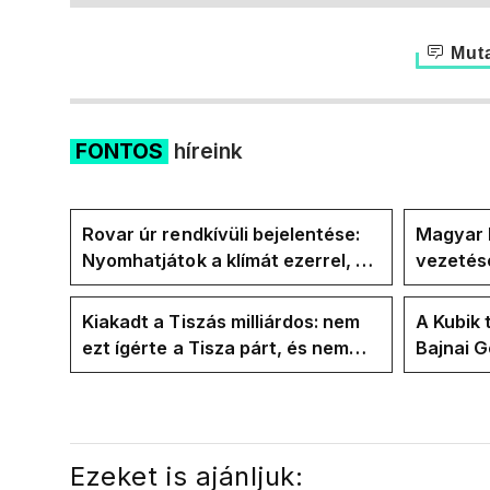
Muta
FONTOS
híreink
Rovar úr rendkívüli bejelentése:
Magyar 
Nyomhatjátok a klímát ezerrel, a
vezetésé
hűtőket letekerhetitek, vége az
Internat
energiaválságnak
Kiakadt a Tiszás milliárdos: nem
A Kubik 
ezt ígérte a Tisza párt, és nem
Bajnai 
ezt ígérte Magyar Péter a
az ECDA
kampányban
közvetle
Ezeket is ajánljuk: