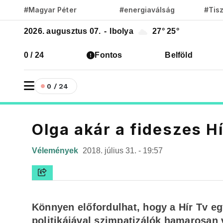
#Magyar Péter
#energiaválság
#Tis
2026. augusztus 07.
-
Ibolya
27°
25°
0 / 24
Fontos
Belföld
0 / 24
Olga akár a fideszes H
Vélemények
2018. július 31. - 19:57
Könnyen előfordulhat, hogy a Hír Tv e
politikájával szimpatizálók hamarosan