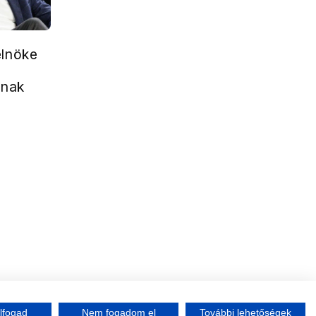
elnöke
gnak
lfogad
Nem fogadom el
További lehetőségek