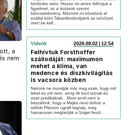
börtönbe vetni. Hiszen mi amire felhívjuk a
figyelmet, az a tiszások szerint
bűncselekmény. Mármint mi követünk el
ezáltal bűnt.Takarékoskodjatok az ivóvízzel,
mert be kell...
Videók
2026.08.02 | 12:54
tt, a
Felhívtuk Forsthoffer
tés nem
szállodáját: maximumon
mehet a klíma, van
medence és díszkivilágítás
is vacsora közben
Nekünk ne mondják már meg ezek, hogy mit
lehet és mit nem, amíg ők bort isznak és
vizet prédikálnak…Most arról nem is
beszélünk, hogy a Majka nevű bohóc a
siófoki Plázson ugrált tegnap, meg
hamarosan megtartják a Sziget feszt...