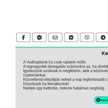
Ke
A Vadhajtások.hu csak rajtatok múlik.
A legnagyobb támogatás számunkra az, ha direktbe
Igyekszünk azoknak is megfelelni, akik a közösség
csatornánkat.
Közvetlenül elküldjük neked a nap legfontosabb ci
Köszönjük ha feliratkoztok!
Nektek egy kattintás, nekünk hatalmas segítség.
Feli