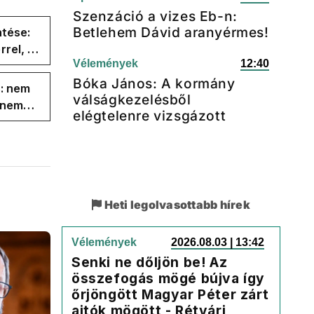
Szenzáció a vizes Eb-n:
Betlehem Dávid aranyérmes!
ntése:
rel, a
Vélemények
12:40
ége az
Bóka János: A kormány
s: nem
válságkezelésből
s nem
elégtelenre vizsgázott
Heti legolvasottabb hírek
Vélemények
2026.08.03 | 13:42
Senki ne dőljön be! Az
összefogás mögé bújva így
őrjöngött Magyar Péter zárt
ajtók mögött - Rétvári