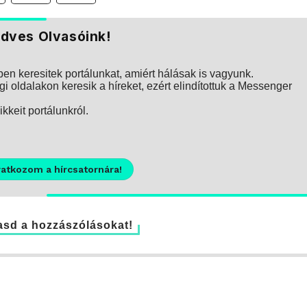
dves Olvasóink!
n keresitek portálunkat, amiért hálásak is vagyunk.
i oldalakon keresik a híreket, ezért elindítottuk a Messenger
kkeit portálunkról.
ratkozom a hírcsatornára!
sd a hozzászólásokat!