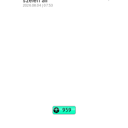
szélén áll
2026.08.04 | 07:53
vadhajtások