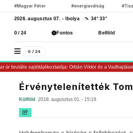
#Magyar Péter
#energiaválság
#Tis
2026. augusztus 07.
-
Ibolya
34°
33°
0 / 24
Fontos
Belföld
0 / 24
r brutális sajtótájékoztatója: Orbán Viktor és a Vadhajtások a f
Érvénytelenítették To
Külföld
2018. augusztus 01. - 15:19