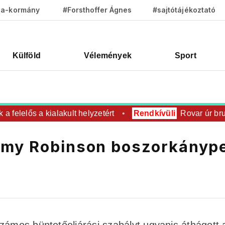
za-kormány
#Forsthoffer Ágnes
#sajtótájékoztató
Külföld
Vélemények
Sport
elelős a kialakult helyzetért
Rendkívüli
Rovar úr brutáli
mmy Robinson boszorkányp