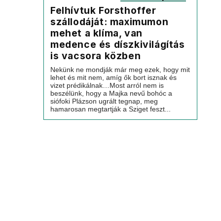
Felhívtuk Forsthoffer
szállodáját: maximumon
mehet a klíma, van
medence és díszkivilágítás
is vacsora közben
Nekünk ne mondják már meg ezek, hogy mit
lehet és mit nem, amíg ők bort isznak és
vizet prédikálnak…Most arról nem is
beszélünk, hogy a Majka nevű bohóc a
siófoki Plázson ugrált tegnap, meg
hamarosan megtartják a Sziget feszt...