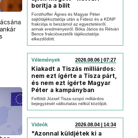
borítja a bilit
Forsthoffer Ágnes és Magyar Péter
sajtótájékoztatója után a Fidesz és a KDNP
nácsána
frakciója is beszámol az egyeztetésről,
bankár
annak eredményeiről. Bóka János és Rétvári
Bence frakcióvezetők tájékoztatója
s
elkezdődött.
Vélemények
2026.08.06 | 07:27
Kiakadt a Tiszás milliárdos:
nem ezt ígérte a Tisza párt,
és nem ezt ígérte Magyar
Péter a kampányban
Felföldi József Tisza-szopó milliárdos
bejegyzését változtatás nélkül közöljük.
Videók
2026.08.04 | 14:34
"Azonnal küldjétek ki a