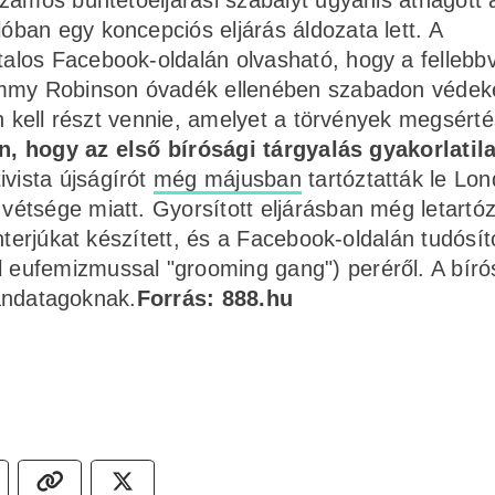
zámos büntetőeljárási szabályt ugyanis áthágott a
ban egy koncepciós eljárás áldozata lett. A
los Facebook-oldalán olvasható, hogy a fellebbvi
ommy Robinson óvadék ellenében szabadon védek
on kell részt vennie, amelyet a törvények megsért
n, hogy az első bírósági tárgyalás gyakorlatil
vista újságírót
még májusban
tartóztatták le Lo
étsége miatt. Gyorsított eljárásban még letartó
nterjúkat készített, és a Facebook-oldalán tudósít
eufemizmussal "grooming gang") peréről. A bíró
bandatagoknak.
Forrás: 888.hu