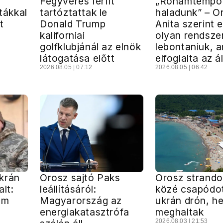
Fegyveres férfit
„Rohamtempó
étákkal
tartóztattak le
haladunk” – O
t
Donald Trump
Anita szerint 
kaliforniai
olyan rendszer
golfklubjánál az elnök
lebontaniuk, a
látogatása előtt
elfoglalta az á
2026.08.05 | 07:12
2026.08.05 | 06:42
krán
Orosz sajtó Paks
Orosz strando
lt:
leállításáról:
közé csapódo
em
Magyarország az
ukrán drón, h
energiakatasztrófa
meghaltak
2026.08.03 | 21:53