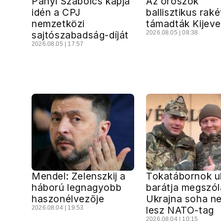
Panyi Szabolcs kapja
Az oroszok
idén a CPJ
ballisztikus rak
nemzetközi
támadták Kijeve
sajtószabadság-díját
2026.08.05 | 08:38
2026.08.05 | 17:57
Mendel: Zelenszkij a
Tokatábornok u
háború legnagyobb
barátja megszóla
haszonélvezője
Ukrajna soha n
2026.08.04 | 19:53
lesz NATO-tag
2026.08.04 | 10:15