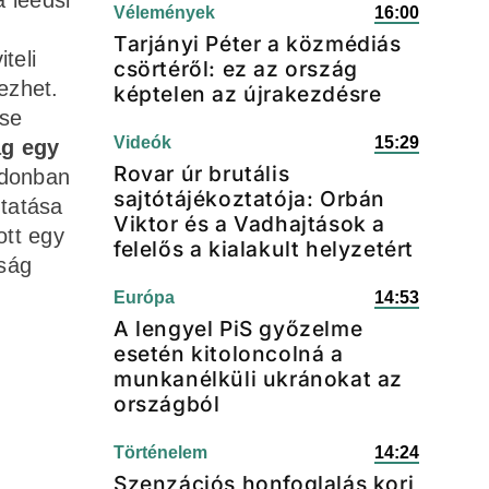
 leedsi
Vélemények
16:00
Tarjányi Péter a közmédiás
teli
csörtéről: ez az ország
ezhet.
képtelen az újrakezdésre
ése
Videók
15:29
ag egy
Rovar úr brutális
ndonban
sajtótájékoztatója: Orbán
ztatása
Viktor és a Vadhajtások a
ott egy
felelős a kialakult helyzetért
ság
Európa
14:53
A lengyel PiS győzelme
esetén kitoloncolná a
munkanélküli ukránokat az
országból
Történelem
14:24
Szenzációs honfoglalás kori