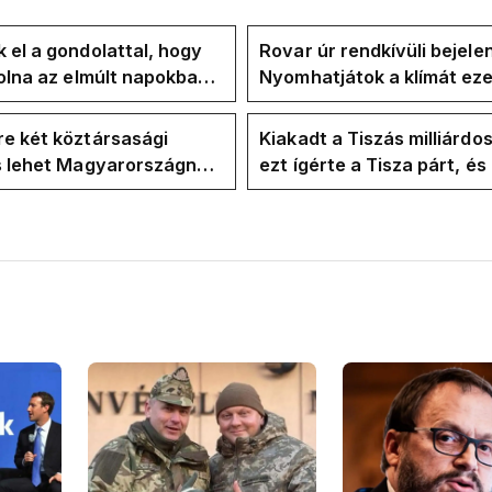
 el a gondolattal, hogy
Rovar úr rendkívüli bejele
volna az elmúlt napokban
Nyomhatjátok a klímát ezer
kkentés nélkül
hűtőket letekerhetitek, v
energiaválságnak
e két köztársasági
Kiakadt a Tiszás milliárdo
is lehet Magyarországnak
ezt ígérte a Tisza párt, é
re
ezt ígérte Magyar Péter a
kampányban