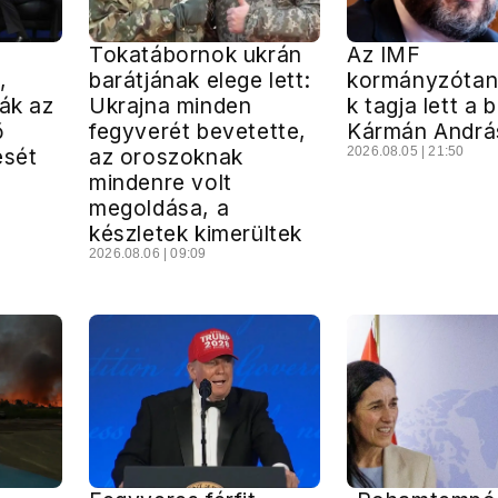
Tokatábornok ukrán
Az IMF
,
barátjának elege lett:
kormányzóta
ták az
Ukrajna minden
k tagja lett a 
ő
fegyverét bevetette,
Kármán Andrá
ését
az oroszoknak
2026.08.05 | 21:50
mindenre volt
megoldása, a
készletek kimerültek
2026.08.06 | 09:09