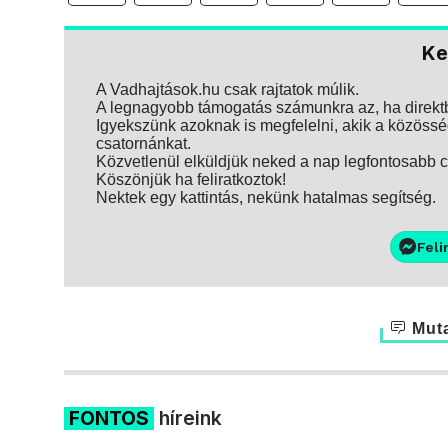
Ke
A Vadhajtások.hu csak rajtatok múlik.
A legnagyobb támogatás számunkra az, ha direktbe
Igyekszünk azoknak is megfelelni, akik a közösség
csatornánkat.
Közvetlenül elküldjük neked a nap legfontosabb ci
Köszönjük ha feliratkoztok!
Nektek egy kattintás, nekünk hatalmas segítség.
Feli
Muta
FONTOS
híreink