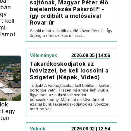
ban
sajtónak, Magyar Péter élő
rbán
bejelentkezés Paksról!" -
egy
így ordibált a melósaival
t kell
Rovar úr
mi
A baki miatt le is állt az élő közvetítésük…Így
llamot
őrjöng a nárcisztikus miniszt...
Vélemények
2026.08.05 | 14:06
Takarékoskodjatok az
ivóvízzel, be kell locsolni a
Szigetet (Képek, Videó)
Tudjuk! A Vadhajtásokat kell betiltani, kitiltani,
börtönbe vetni. Hiszen mi amire felhívjuk a
figyelmet, az a tiszások szerint
bűncselekmény. Mármint mi követünk el
lók
ezáltal bűnt.Takarékoskodjatok az ivóvízzel,
mert be kell...
tt egy
eten
Videók
2026.08.02 | 12:54