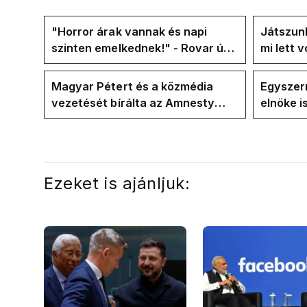
"Horror árak vannak és napi
Játszunk
szinten emelkednek!" - Rovar úr
mi lett 
Facebook-oldalán lázadnak a
rezsicsö
Tiszások
Magyar Pétert és a közmédia
Egyszerr
vezetését bírálta az Amnesty
elnöke 
International a Klubrádióban
jövő hét
Ezeket is ajánljuk: