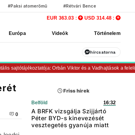
#Paksi atomerőmű
#Rétvári Bence
EUR 363.03 :
USD 314.48 :
Európa
Videók
Történelem
hírcsatorna
s sajtótájékoztatója: Orbán Viktor és a Vadhajtások a felelős a
erét
Friss hírek
Belföld
16:32
A BRFK vizsgálja Szijjártó
0
Péter BYD-s kinevezését
vesztegetés gyanúja miatt