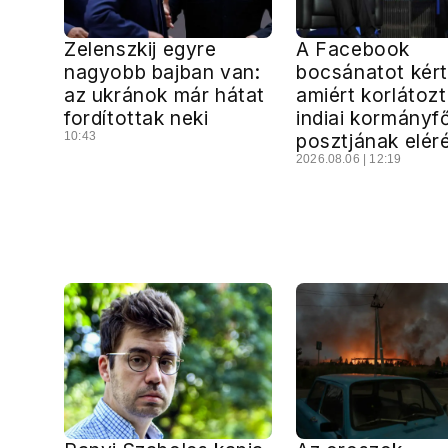
Zelenszkij egyre
A Facebook
nagyobb bajban van:
bocsánatot kért
az ukránok már hátat
amiért korlátoz
fordítottak neki
indiai kormányf
10:43
posztjának elér
2026.08.06 | 12:19