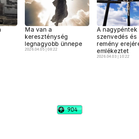
a
Ma van a
A nagypéntek
kereszténység
szenvedés és 
legnagyobb ünnepe
remény erejér
2026.04.05 | 08:22
emlékeztet
2026.04.03 | 10:22
vadhajtások
Szerkesztőség:
szerk@vadhajtasok.hu