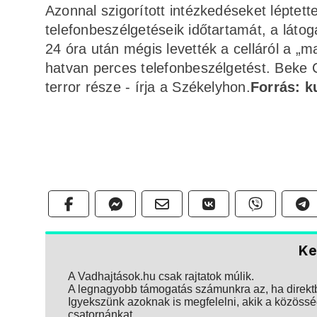
Azonnal szigorított intézkedéseket léptette
telefonbeszélgetéseik időtartamát, a látog
24 óra után mégis levették a celláról a „m
hatvan perces telefonbeszélgetést. Beke Cs
terror része - írja a Székelyhon.
Forrás: k
Ke
A Vadhajtások.hu csak rajtatok múlik.
A legnagyobb támogatás számunkra az, ha direktbe
Igyekszünk azoknak is megfelelni, akik a közösség
csatornánkat.