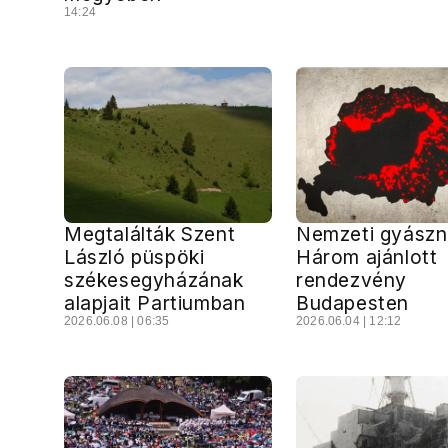
14:24
Megtalálták Szent
Nemzeti gyászn
László püspöki
Három ajánlott
székesegyházának
rendezvény
alapjait Partiumban
Budapesten
2026.06.08 | 06:35
2026.06.04 | 12:12