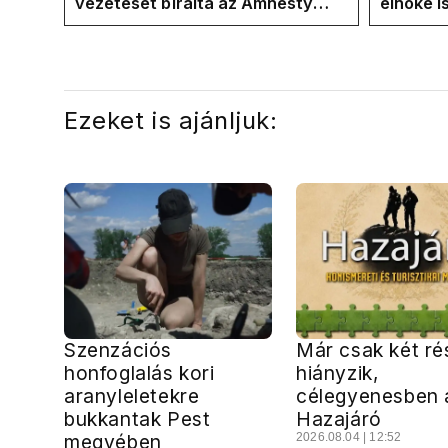
vezetését bírálta az Amnesty
elnöke 
International a Klubrádióban
jövő hét
Ezeket is ajánljuk:
Szenzációs
Már csak két ré
honfoglalás kori
hiányzik,
aranyleletekre
célegyenesben 
bukkantak Pest
Hazajáró
megyében
2026.08.04 | 12:52