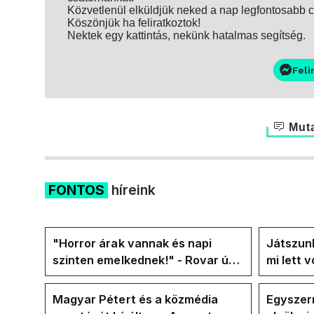
Közvetlenül elküldjük neked a nap legfontosabb ci
Köszönjük ha feliratkoztok!
Nektek egy kattintás, nekünk hatalmas segítség.
Feli
Muta
FONTOS
híreink
"Horror árak vannak és napi
Játszunk
szinten emelkednek!" - Rovar úr
mi lett 
Facebook-oldalán lázadnak a
rezsicsö
Tiszások
Magyar Pétert és a közmédia
Egyszerr