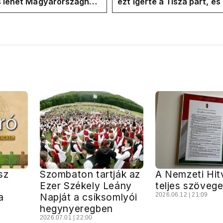
is lehet Magyarországnak
ezt ígérte a Tisza párt, é
re
ezt ígérte Magyar Péter a
kampányban
sz
Szombaton tartják az
A Nemzeti Hit
Ezer Székely Leány
teljes szöveg
a
Napját a csíksomlyói
2026.06.12 | 21:09
hegynyeregben
2026.07.01 | 22:00