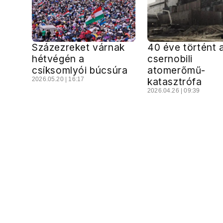
Százezreket várnak
40 éve történt 
hétvégén a
csernobili
csíksomlyói búcsúra
atomerőmű-
2026.05.20 | 16:17
katasztrófa
2026.04.26 | 09:39