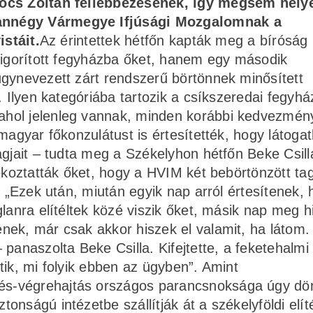
zőcs Zoltán fellebbezésének, így mégsem helye
annégy Vármegye Ifjúsági Mozgalomnak a
istáit.
Az érintettek hétfőn kapták meg a bíróság
zigorított fegyházba őket, hanem egy második
úgynevezett zárt rendszerű börtönnek minősített
. Ilyen kategóriába tartozik a csíkszeredai fegyhá
hol jelenleg vannak, minden korábbi kedvezmén
magyar főkonzulátust is értesítették, hogy látogat
gjait – tudta meg a Székelyhon hétfőn Beke Csillá
ékoztatták őket, hogy a HVIM két bebörtönzött tag
. „Ezek után, miután egyik nap arról értesítenek,
lanra elítéltek közé viszik őket, másik nap meg hi
nek, már csak akkor hiszek el valamit, ha látom.
panaszolta Beke Csilla. Kifejtette, a feketehalmi
tik, mi folyik ebben az ügyben”. Amint
tés-végrehajtás országos parancsnoksága úgy dön
nságú intézetbe szállítják át a székelyföldi elíté