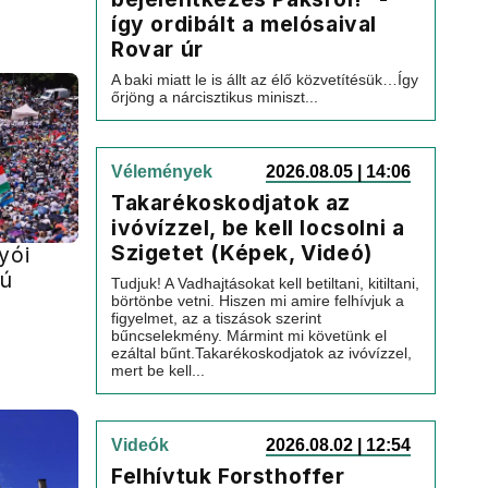
így ordibált a melósaival
Rovar úr
A baki miatt le is állt az élő közvetítésük…Így
őrjöng a nárcisztikus miniszt...
Vélemények
2026.08.05 | 14:06
Takarékoskodjatok az
ivóvízzel, be kell locsolni a
Szigetet (Képek, Videó)
yói
sú
Tudjuk! A Vadhajtásokat kell betiltani, kitiltani,
börtönbe vetni. Hiszen mi amire felhívjuk a
figyelmet, az a tiszások szerint
bűncselekmény. Mármint mi követünk el
ezáltal bűnt.Takarékoskodjatok az ivóvízzel,
mert be kell...
Videók
2026.08.02 | 12:54
Felhívtuk Forsthoffer