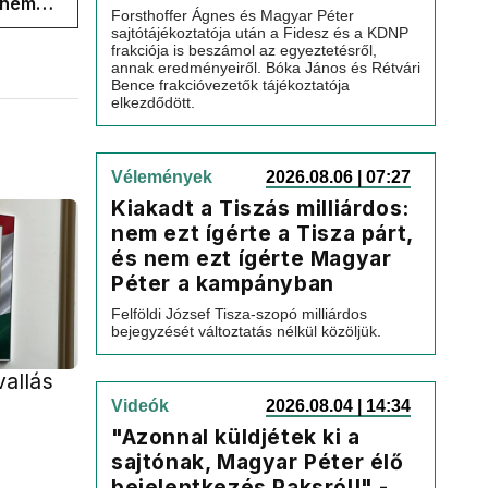
s nem
Forsthoffer Ágnes és Magyar Péter
sajtótájékoztatója után a Fidesz és a KDNP
frakciója is beszámol az egyeztetésről,
annak eredményeiről. Bóka János és Rétvári
Bence frakcióvezetők tájékoztatója
elkezdődött.
Vélemények
2026.08.06 | 07:27
Kiakadt a Tiszás milliárdos:
nem ezt ígérte a Tisza párt,
és nem ezt ígérte Magyar
Péter a kampányban
Felföldi József Tisza-szopó milliárdos
bejegyzését változtatás nélkül közöljük.
vallás
e
Videók
2026.08.04 | 14:34
"Azonnal küldjétek ki a
sajtónak, Magyar Péter élő
bejelentkezés Paksról!" -