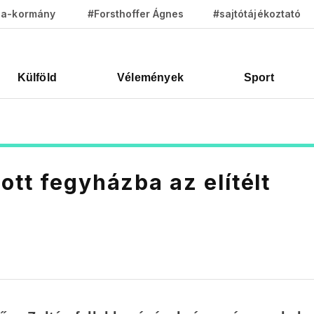
za-kormány
#Forsthoffer Ágnes
#sajtótájékoztató
Külföld
Vélemények
Sport
ott fegyházba az elítélt