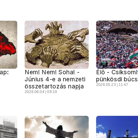
ap:
Nem! Nem! Soha! -
Élő - Csíksoml
Június 4-e a nemzeti
pünkösdi búc
összetartozás napja
2026.05.23 | 11:47
2026.06.04 | 08:19