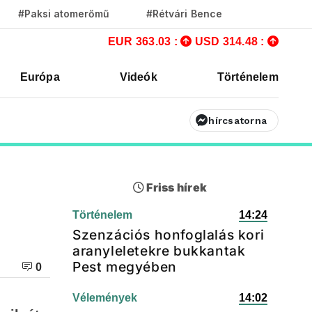
#Paksi atomerőmű
#Rétvári Bence
EUR 363.03 :
USD 314.48 :
Európa
Videók
Történelem
hírcsatorna
Friss hírek
Történelem
14:24
Szenzációs honfoglalás kori
aranyleletekre bukkantak
Pest megyében
0
Vélemények
14:02