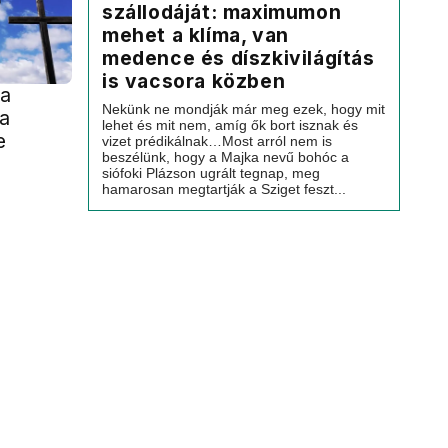
szállodáját: maximumon
mehet a klíma, van
medence és díszkivilágítás
is vacsora közben
 a
Nekünk ne mondják már meg ezek, hogy mit
a
lehet és mit nem, amíg ők bort isznak és
e
vizet prédikálnak…Most arról nem is
beszélünk, hogy a Majka nevű bohóc a
siófoki Plázson ugrált tegnap, meg
hamarosan megtartják a Sziget feszt...