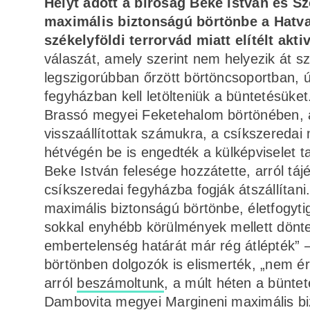
Helyt adott a bíróság Beke István és S
maximális biztonságú börtönbe a Hatv
székelyföldi terrorvád miatt elítélt aktiv
válaszát, amely szerint nem helyezik át s
legszigorúbban őrzött börtöncsoportban, 
fegyházban kell letölteniük a büntetésüket
Brassó megyei Feketehalom börtönében, a
visszaállítottak számukra, a csíkszeredai 
hétvégén be is engedték a külképviselet ta
Beke István felesége hozzátette, arról táj
csíkszeredai fegyházba fogják átszállítani
maximális biztonságú börtönbe, életfogytig
sokkal enyhébb körülmények mellett dönte
embertelenség határát már rég átlépték” – 
börtönben dolgozók is elismerték, „nem ér
arról
beszámoltunk
, a múlt héten a bünte
Dambovita megyei Margineni maximális bizto