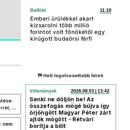
Belföld
11:10
Emberi ürülékkel akart
kizsarolni több millió
forintot volt főnökétől egy
kirúgott budaörsi férfi
Heti legolvasottabb hírek
Vélemények
2026.08.03 | 13:42
Senki ne dőljön be! Az
ntése:
összefogás mögé bújva így
rel, a
őrjöngött Magyar Péter zárt
ége az
ajtók mögött - Rétvári
s: nem
borítja a bilit