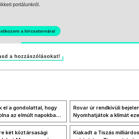
kkeit portálunkról.
ratkozom a hírcsatornára!
sd a hozzászólásokat!
 el a gondolattal, hogy
Rovar úr rendkívüli bejele
volna az elmúlt napokban
Nyomhatjátok a klímát ezer
kkentés nélkül
hűtőket letekerhetitek, v
energiaválságnak
e két köztársasági
Kiakadt a Tiszás milliárdo