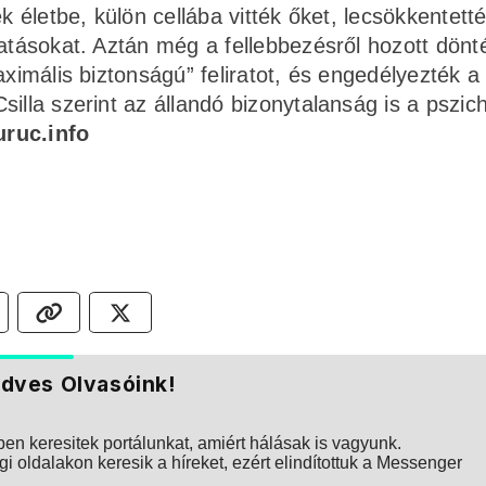
k életbe, külön cellába vitték őket, lecsökkentett
atásokat. Aztán még a fellebbezésről hozott dönté
aximális biztonságú” feliratot, és engedélyezték a
illa szerint az állandó bizonytalanság is a pszich
uruc.info
dves Olvasóink!
n keresitek portálunkat, amiért hálásak is vagyunk.
i oldalakon keresik a híreket, ezért elindítottuk a Messenger