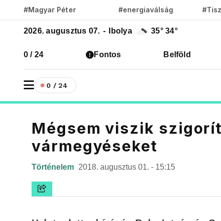
#Magyar Péter
#energiaválság
#Tis
2026. augusztus 07.
-
Ibolya
35°
34°
0 / 24
Fontos
Belföld
0 / 24
Mégsem viszik szigorít
vármegyéseket
Történelem
2018. augusztus 01. - 15:15