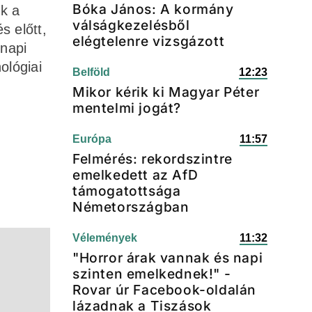
Bóka János: A kormány
ék a
válságkezelésből
s előtt,
elégtelenre vizsgázott
 napi
ológiai
Belföld
12:23
Mikor kérik ki Magyar Péter
mentelmi jogát?
Európa
11:57
Felmérés: rekordszintre
emelkedett az AfD
támogatottsága
Németországban
Vélemények
11:32
"Horror árak vannak és napi
szinten emelkednek!" -
Rovar úr Facebook-oldalán
lázadnak a Tiszások