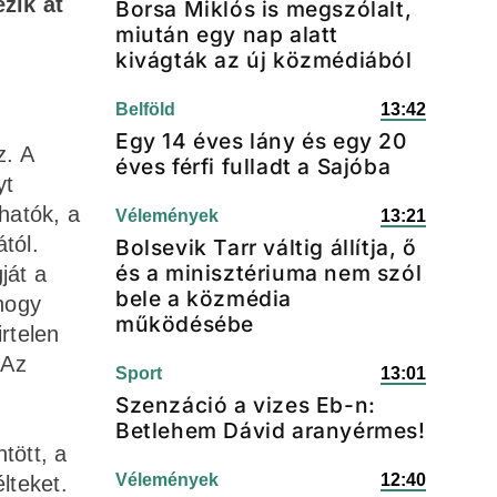
zik át
Borsa Miklós is megszólalt,
miután egy nap alatt
kivágták az új közmédiából
Belföld
13:42
Egy 14 éves lány és egy 20
z. A
éves férfi fulladt a Sajóba
yt
hatók, a
Vélemények
13:21
tól.
Bolsevik Tarr váltig állítja, ő
és a minisztériuma nem szól
ját a
bele a közmédia
 hogy
működésébe
rtelen
 Az
Sport
13:01
Szenzáció a vizes Eb-n:
Betlehem Dávid aranyérmes!
tött, a
Vélemények
12:40
lteket.