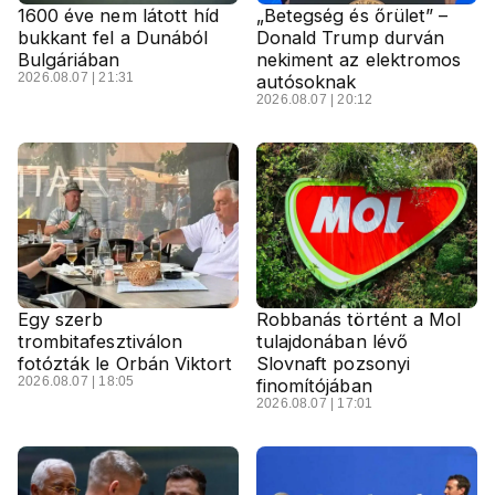
1600 éve nem látott híd
„Betegség és őrület” –
bukkant fel a Dunából
Donald Trump durván
Bulgáriában
nekiment az elektromos
2026.08.07 | 21:31
autósoknak
2026.08.07 | 20:12
Egy szerb
Robbanás történt a Mol
trombitafesztiválon
tulajdonában lévő
fotózták le Orbán Viktort
Slovnaft pozsonyi
2026.08.07 | 18:05
finomítójában
2026.08.07 | 17:01