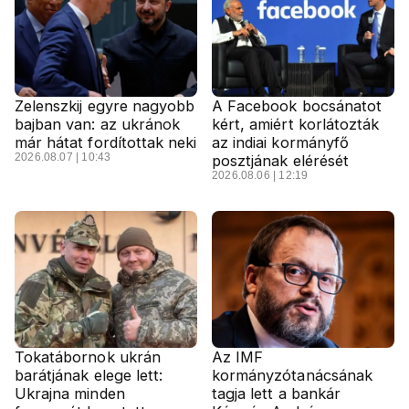
Zelenszkij egyre nagyobb
A Facebook bocsánatot
bajban van: az ukránok
kért, amiért korlátozták
már hátat fordítottak neki
az indiai kormányfő
2026.08.07 | 10:43
posztjának elérését
2026.08.06 | 12:19
Tokatábornok ukrán
Az IMF
barátjának elege lett:
kormányzótanácsának
Ukrajna minden
tagja lett a bankár