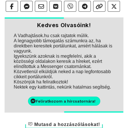
Kedves Olvasóink!
A Vadhajtások.hu csak rajtatok múlik.
A legnagyobb támogatás számunkra az, ha
direktben keresitek portálunkat, amiért hálásak is
vagyunk.
Igyekszünk azoknak is megfelelni, akik a
közösségi oldalakon keresik a híreket, ezért
elindítottuk a Messenger csatornánkat.
Közvetlenül elküldjük neked a nap legfontosabb
cikkeit portálunkról.
Köszönjük ha feliratkoztok!
Nektek egy kattintás, nekünk hatalmas segítség.
Feliratkozom a hírcsatornára!
Mutasd a hozzászólásokat!