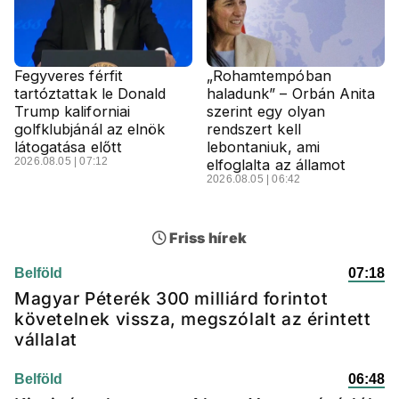
Fegyveres férfit
„Rohamtempóban
tartóztattak le Donald
haladunk” – Orbán Anita
Trump kaliforniai
szerint egy olyan
golfklubjánál az elnök
rendszert kell
látogatása előtt
lebontaniuk, ami
2026.08.05 | 07:12
elfoglalta az államot
2026.08.05 | 06:42
Friss hírek
Belföld
07:18
Magyar Péterék 300 milliárd forintot
követelnek vissza, megszólalt az érintett
vállalat
Belföld
06:48