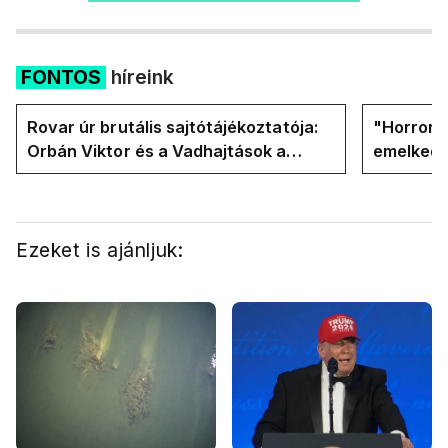
FONTOS
híreink
Rovar úr brutális sajtótájékoztatója:
"Horror á
Orbán Viktor és a Vadhajtások a
emelkedn
felelős a kialakult helyzetért
oldalán l
Ezeket is ajánljuk: