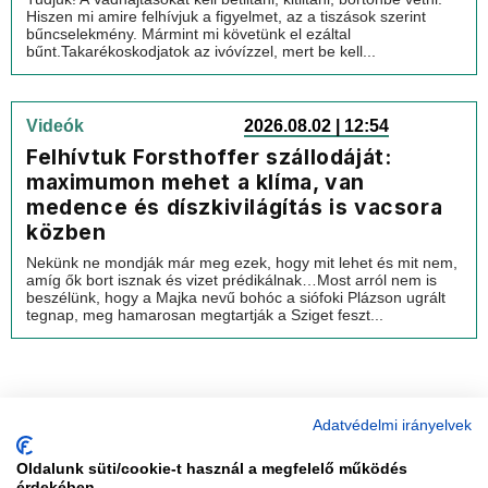
Hiszen mi amire felhívjuk a figyelmet, az a tiszások szerint
bűncselekmény. Mármint mi követünk el ezáltal
bűnt.Takarékoskodjatok az ivóvízzel, mert be kell...
Videók
2026.08.02 | 12:54
Felhívtuk Forsthoffer szállodáját:
maximumon mehet a klíma, van
medence és díszkivilágítás is vacsora
közben
Nekünk ne mondják már meg ezek, hogy mit lehet és mit nem,
amíg ők bort isznak és vizet prédikálnak…Most arról nem is
beszélünk, hogy a Majka nevű bohóc a siófoki Plázson ugrált
tegnap, meg hamarosan megtartják a Sziget feszt...
Adatvédelmi irányelvek
Oldalunk süti/cookie-t használ a megfelelő működés
érdekében