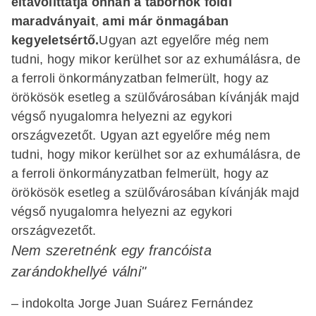
eltávolíttatja onnan a tábornok földi
maradványait
,
ami már önmagában
kegyeletsértő.
Ugyan azt egyelőre még nem
tudni, hogy mikor kerülhet sor az exhumálásra, de
a ferroli önkormányzatban felmerült, hogy az
örökösök esetleg a szülővárosában kívánják majd
végső nyugalomra helyezni az egykori
országvezetőt. Ugyan azt egyelőre még nem
tudni, hogy mikor kerülhet sor az exhumálásra, de
a ferroli önkormányzatban felmerült, hogy az
örökösök esetleg a szülővárosában kívánják majd
végső nyugalomra helyezni az egykori
országvezetőt.
Nem szeretnénk egy francóista
zarándokhellyé válni"
– indokolta Jorge Juan Suárez Fernández