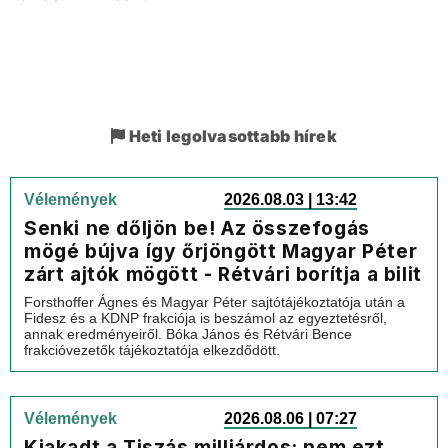
Heti legolvasottabb hírek
Vélemények
2026.08.03 | 13:42
Senki ne dőljön be! Az összefogás
mögé bújva így őrjöngött Magyar Péter
zárt ajtók mögött - Rétvári borítja a bilit
Forsthoffer Ágnes és Magyar Péter sajtótájékoztatója után a
Fidesz és a KDNP frakciója is beszámol az egyeztetésről,
annak eredményeiről. Bóka János és Rétvári Bence
frakcióvezetők tájékoztatója elkezdődött.
Vélemények
2026.08.06 | 07:27
Kiakadt a Tiszás milliárdos: nem ezt