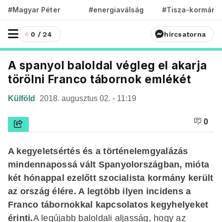
#Magyar Péter
#energiaválság
#Tisza-kormány
0 / 24
hírcsatorna
A spanyol baloldal végleg el akarja
törölni Franco tábornok emlékét
Külföld
2018. augusztus 02. - 11:19
0
A kegyeletsértés és a történelemgyalázás
mindennapossá vált Spanyolországban, mióta
két hónappal ezelőtt szocialista kormány került
az ország élére. A legtöbb ilyen incidens a
Franco tábornokkal kapcsolatos kegyhelyeket
érinti.
A legújabb baloldali aljasság, hogy az