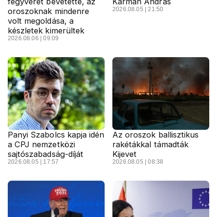
fegyverét bevetette, az
Kármán András
2026.08.05 | 21:50
oroszoknak mindenre
volt megoldása, a
készletek kimerültek
2026.08.06 | 09:09
Panyi Szabolcs kapja idén
Az oroszok ballisztikus
a CPJ nemzetközi
rakétákkal támadták
sajtószabadság-díját
Kijevet
2026.08.05 | 17:57
2026.08.05 | 08:38