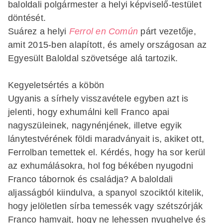
baloldali polgármester a helyi képviselő-testület
döntését.
Suárez a helyi
Ferrol en Común
párt vezetője,
amit 2015-ben alapított, és amely országosan az
Egyesült Baloldal szövetsége alá tartozik.
Kegyeletsértés a köbön
Ugyanis a sírhely visszavétele egyben azt is
jelenti, hogy exhumálni kell Franco apai
nagyszüleinek, nagynénjének, illetve egyik
lánytestvérének földi maradványait is, akiket ott,
Ferrolban temettek el. Kérdés, hogy ha sor kerül
az exhumálásokra, hol fog békében nyugodni
Franco tábornok és családja? A baloldali
aljasságból kiindulva, a spanyol szociktól kitelik,
hogy jelöletlen sírba temessék vagy szétszórják
Franco hamvait, hogy ne lehessen nyughelye és