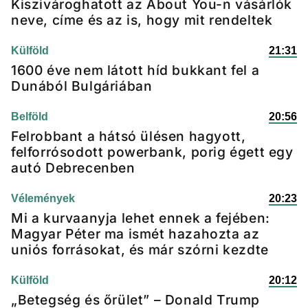
Kiszivároghatott az About You-n vásárlók
neve, címe és az is, hogy mit rendeltek
Külföld
21:31
1600 éve nem látott híd bukkant fel a
Dunából Bulgáriában
Belföld
20:56
Felrobbant a hátsó ülésen hagyott,
felforrósodott powerbank, porig égett egy
autó Debrecenben
Vélemények
20:23
Mi a kurvaanyja lehet ennek a fejében:
Magyar Péter ma ismét hazahozta az
uniós forrásokat, és már szórni kezdte
Külföld
20:12
„Betegség és őrület” – Donald Trump