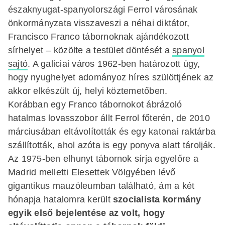
északnyugat-spanyolországi Ferrol városának
önkormányzata visszaveszi a néhai diktátor,
Francisco Franco tábornoknak ajándékozott
sírhelyet – közölte a testület döntését a
spanyol
sajtó
. A galiciai város 1962-ben határozott úgy,
hogy nyughelyet adományoz híres szülöttjének az
akkor elkészült új, helyi köztemetőben.
Korábban egy Franco tábornokot ábrázoló
hatalmas lovasszobor állt Ferrol főterén, de 2010
márciusában
eltávolították
és egy katonai raktárba
szállították, ahol azóta is egy ponyva alatt tárolják.
Az 1975-ben elhunyt tábornok sírja egyelőre a
Madrid melletti Elesettek Völgyében lévő
gigantikus mauzóleumban található, ám a két
hónapja hatalomra került
szocialista kormány
egyik első bejelentése az volt, hogy