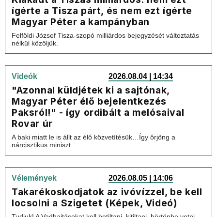
ígérte a Tisza párt, és nem ezt ígérte
Magyar Péter a kampányban
Felföldi József Tisza-szopó milliárdos bejegyzését változtatás
nélkül közöljük.
Videók
2026.08.04 | 14:34
"Azonnal küldjétek ki a sajtónak,
Magyar Péter élő bejelentkezés
Paksról!" - így ordibált a melósaival
Rovar úr
A baki miatt le is állt az élő közvetítésük…Így őrjöng a
nárcisztikus miniszt...
Vélemények
2026.08.05 | 14:06
Takarékoskodjatok az ivóvízzel, be kell
locsolni a Szigetet (Képek, Videó)
Tudjuk! A Vadhajtásokat kell betiltani, kitiltani, börtönbe vetni.