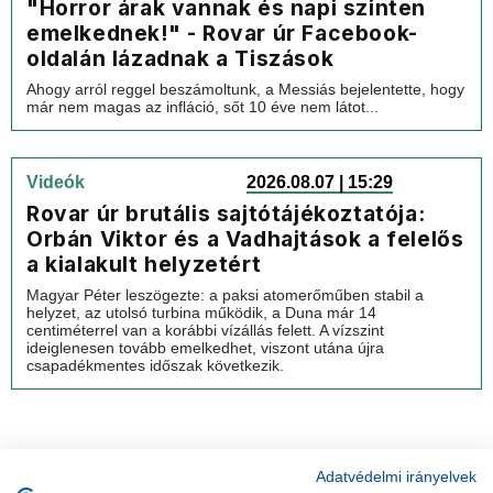
"Horror árak vannak és napi szinten
emelkednek!" - Rovar úr Facebook-
oldalán lázadnak a Tiszások
Ahogy arról reggel beszámoltunk, a Messiás bejelentette, hogy
már nem magas az infláció, sőt 10 éve nem látot...
Videók
2026.08.07 | 15:29
Rovar úr brutális sajtótájékoztatója:
Orbán Viktor és a Vadhajtások a felelős
a kialakult helyzetért
Magyar Péter leszögezte: a paksi atomerőműben stabil a
helyzet, az utolsó turbina működik, a Duna már 14
centiméterrel van a korábbi vízállás felett. A vízszint
ideiglenesen tovább emelkedhet, viszont utána újra
csapadékmentes időszak következik.
Adatvédelmi irányelvek