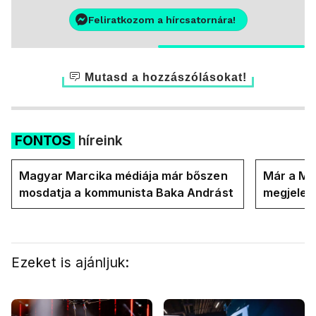
Feliratkozom a hírcsatornára!
Mutasd a hozzászólásokat!
FONTOS
híreink
Magyar Marcika médiája már bőszen
Már a Ma
mosdatja a kommunista Baka Andrást
megjelent
országot
Ezeket is ajánljuk: