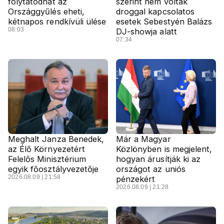
folytatódhat az
szerint nem voltak
Országgyűlés eheti,
droggal kapcsolatos
kétnapos rendkívüli ülése
esetek Sebestyén Balázs
08:03
DJ-showja alatt
07:34
Meghalt Janza Benedek,
Már a Magyar
az Élő Környezetért
Közlönyben is megjelent,
Felelős Minisztérium
hogyan árusítják ki az
egyik főosztályvezetője
országot az uniós
2026.08.09 | 21:58
pénzekért
2026.08.09 | 21:28