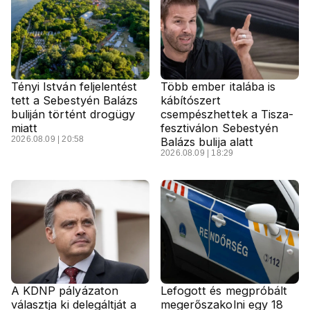
Tényi István feljelentést
Több ember italába is
tett a Sebestyén Balázs
kábítószert
buliján történt drogügy
csempészhettek a Tisza-
miatt
fesztiválon Sebestyén
2026.08.09 | 20:58
Balázs bulija alatt
2026.08.09 | 18:29
A KDNP pályázaton
Lefogott és megpróbált
választja ki delegáltját a
megerőszakolni egy 18