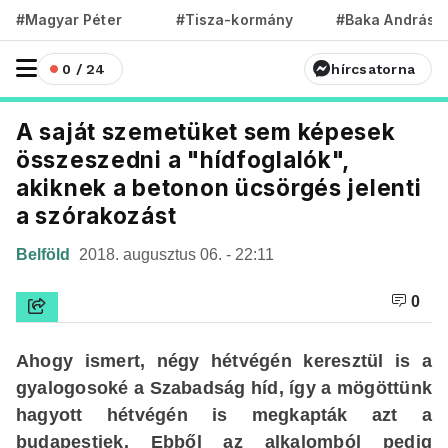
#Magyar Péter
#Tisza-kormány
#Baka András
0 / 24
hírcsatorna
A saját szemetüket sem képesek
összeszedni a "hídfoglalók",
akiknek a betonon ücsörgés jelenti
a szórakozást
Belföld
2018. augusztus 06. - 22:11
0
Ahogy ismert, négy hétvégén keresztül is a
gyalogosoké a Szabadság híd, így a mögöttünk
hagyott hétvégén is megkapták azt a
budapestiek. Ebből az alkalomból pedig