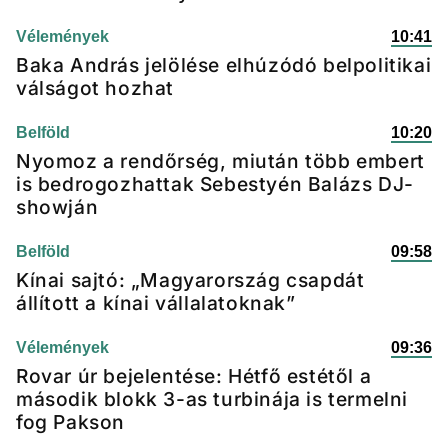
Vélemények
10:41
Baka András jelölése elhúzódó belpolitikai
válságot hozhat
Belföld
10:20
Nyomoz a rendőrség, miután több embert
is bedrogozhattak Sebestyén Balázs DJ-
showján
Belföld
09:58
Kínai sajtó: „Magyarország csapdát
állított a kínai vállalatoknak”
Vélemények
09:36
Rovar úr bejelentése: Hétfő estétől a
második blokk 3-as turbinája is termelni
fog Pakson