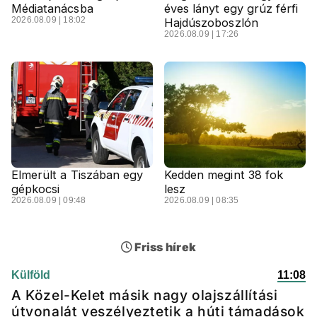
Médiatanácsba
éves lányt egy grúz férfi
2026.08.09 | 18:02
Hajdúszoboszlón
2026.08.09 | 17:26
Elmerült a Tiszában egy
Kedden megint 38 fok
gépkocsi
lesz
2026.08.09 | 09:48
2026.08.09 | 08:35
Friss hírek
Külföld
11:08
A Közel-Kelet másik nagy olajszállítási
útvonalát veszélyeztetik a húti támadások