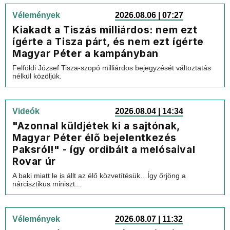
Vélemények
2026.08.06 | 07:27
Kiakadt a Tiszás milliárdos: nem ezt
ígérte a Tisza párt, és nem ezt ígérte
Magyar Péter a kampányban
Felföldi József Tisza-szopó milliárdos bejegyzését változtatás
nélkül közöljük.
Videók
2026.08.04 | 14:34
"Azonnal küldjétek ki a sajtónak,
Magyar Péter élő bejelentkezés
Paksról!" - így ordibált a melósaival
Rovar úr
A baki miatt le is állt az élő közvetítésük…Így őrjöng a
nárcisztikus miniszt...
Vélemények
2026.08.07 | 11:32