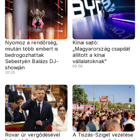
Nyomoz a rendőrség,
Kínai sajtó:
miután több embert is
„Magyarország csapdát
bedrogozhattak
állított a kínai
Sebestyén Balázs DJ-
vállalatoknak”
09:58
showján
10:20
Rovar úr vergődésével
A Tiszás-Sziget vezetése