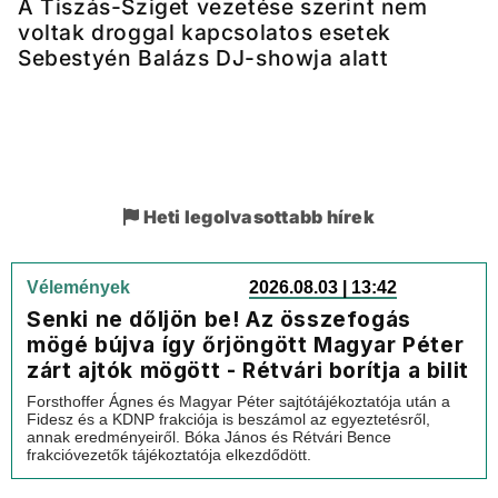
A Tiszás-Sziget vezetése szerint nem
voltak droggal kapcsolatos esetek
Sebestyén Balázs DJ-showja alatt
Heti legolvasottabb hírek
Vélemények
2026.08.03 | 13:42
Senki ne dőljön be! Az összefogás
mögé bújva így őrjöngött Magyar Péter
zárt ajtók mögött - Rétvári borítja a bilit
Forsthoffer Ágnes és Magyar Péter sajtótájékoztatója után a
Fidesz és a KDNP frakciója is beszámol az egyeztetésről,
annak eredményeiről. Bóka János és Rétvári Bence
frakcióvezetők tájékoztatója elkezdődött.