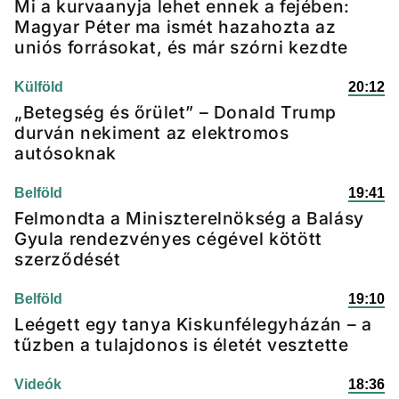
Mi a kurvaanyja lehet ennek a fejében:
Magyar Péter ma ismét hazahozta az
uniós forrásokat, és már szórni kezdte
Külföld
20:12
„Betegség és őrület” – Donald Trump
durván nekiment az elektromos
autósoknak
Belföld
19:41
Felmondta a Miniszterelnökség a Balásy
Gyula rendezvényes cégével kötött
szerződését
Belföld
19:10
Leégett egy tanya Kiskunfélegyházán – a
tűzben a tulajdonos is életét vesztette
Videók
18:36