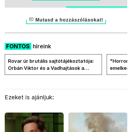
Mutasd a hozzászólásokat!
FONTOS
híreink
Rovar úr brutális sajtótájékoztatója:
"Horror á
Orbán Viktor és a Vadhajtások a
emelkedn
felelős a kialakult helyzetért
oldalán l
Ezeket is ajánljuk: