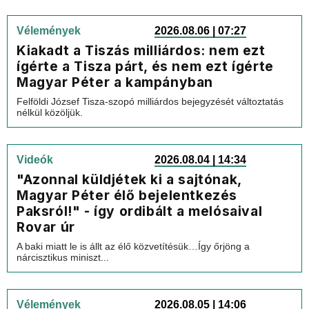
Vélemények
2026.08.06 | 07:27
Kiakadt a Tiszás milliárdos: nem ezt
ígérte a Tisza párt, és nem ezt ígérte
Magyar Péter a kampányban
Felföldi József Tisza-szopó milliárdos bejegyzését változtatás
nélkül közöljük.
Videók
2026.08.04 | 14:34
"Azonnal küldjétek ki a sajtónak,
Magyar Péter élő bejelentkezés
Paksról!" - így ordibált a melósaival
Rovar úr
A baki miatt le is állt az élő közvetítésük…Így őrjöng a
nárcisztikus miniszt...
Vélemények
2026.08.05 | 14:06