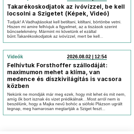
Takarékoskodjatok az ivóvízzel, be kell
locsolni a Szigetet (Képek, Videó)
Tudjuk! A Vadhajtásokat kell betiltani, kitiltani, börtönbe vetni.
Hiszen mi amire felhívjuk a figyelmet, az a tiszások szerint
bűncselekmény. Mármint mi követünk el ezáltal
bűnt.Takarékoskodjatok az ivóvízzel, mert be kell...
Videók
2026.08.02 | 12:54
Felhívtuk Forsthoffer szállodáját:
maximumon mehet a klíma, van
medence és díszkivilágítás is vacsora
közben
Nekünk ne mondják már meg ezek, hogy mit lehet és mit nem,
amíg ők bort isznak és vizet prédikálnak…Most arról nem is
beszélünk, hogy a Majka nevű bohóc a siófoki Plázson ugrált
tegnap, meg hamarosan megtartják a Sziget feszt...