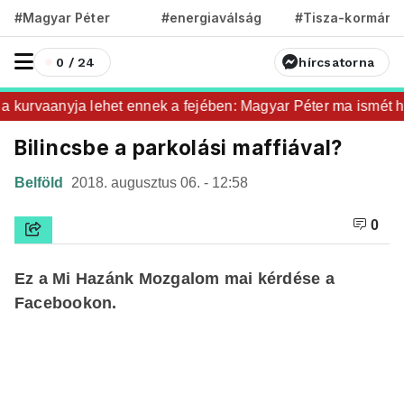
#Magyar Péter
#energiaválság
#Tisza-kormány
0 / 24
hírcsatorna
 kurvaanyja lehet ennek a fejében: Magyar Péter ma ismét haz
Bilincsbe a parkolási maffiával?
Belföld
2018. augusztus 06. - 12:58
0
Ez a Mi Hazánk Mozgalom mai kérdése a
Facebookon.