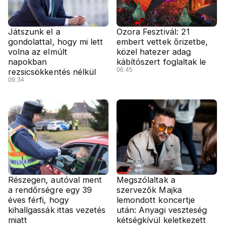
Játszunk el a
Ozora Fesztivál: 21
gondolattal, hogy mi lett
embert vettek őrizetbe,
volna az elmúlt
közel hatezer adag
napokban
kábítószert foglaltak le
06:45
rezsicsökkentés nélkül
09:34
Részegen, autóval ment
Megszólaltak a
a rendőrségre egy 39
szervezők Majka
éves férfi, hogy
lemondott koncertje
kihallgassák ittas vezetés
után: Anyagi veszteség
miatt
kétségkívül keletkezett