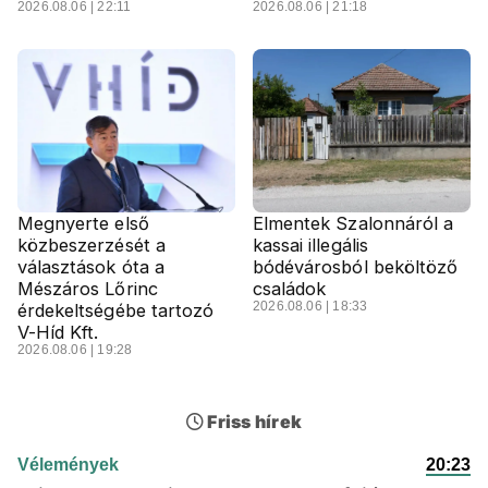
2026.08.06 | 22:11
2026.08.06 | 21:18
Megnyerte első
Elmentek Szalonnáról a
közbeszerzését a
kassai illegális
választások óta a
bódévárosból beköltöző
Mészáros Lőrinc
családok
2026.08.06 | 18:33
érdekeltségébe tartozó
V-Híd Kft.
2026.08.06 | 19:28
Friss hírek
Vélemények
20:23