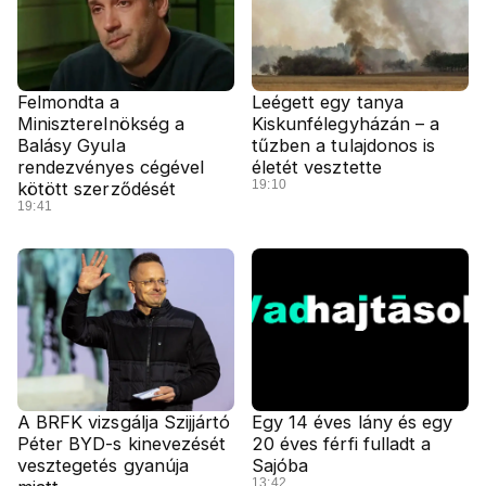
Felmondta a
Leégett egy tanya
Miniszterelnökség a
Kiskunfélegyházán – a
Balásy Gyula
tűzben a tulajdonos is
rendezvényes cégével
életét vesztette
19:10
kötött szerződését
19:41
A BRFK vizsgálja Szijjártó
Egy 14 éves lány és egy
Péter BYD-s kinevezését
20 éves férfi fulladt a
vesztegetés gyanúja
Sajóba
13:42