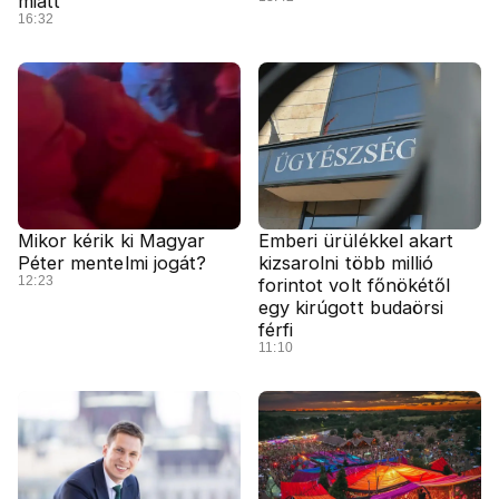
miatt
16:32
Mikor kérik ki Magyar
Emberi ürülékkel akart
Péter mentelmi jogát?
kizsarolni több millió
12:23
forintot volt főnökétől
egy kirúgott budaörsi
férfi
11:10