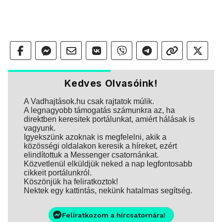
Kedves Olvasóink!
A Vadhajtások.hu csak rajtatok múlik.
A legnagyobb támogatás számunkra az, ha
direktben keresitek portálunkat, amiért hálásak is
vagyunk.
Igyekszünk azoknak is megfelelni, akik a
közösségi oldalakon keresik a híreket, ezért
elindítottuk a Messenger csatornánkat.
Közvetlenül elküldjük neked a nap legfontosabb
cikkeit portálunkról.
Köszönjük ha feliratkoztok!
Nektek egy kattintás, nekünk hatalmas segítség.
Feliratkozom a hírcsatornára!