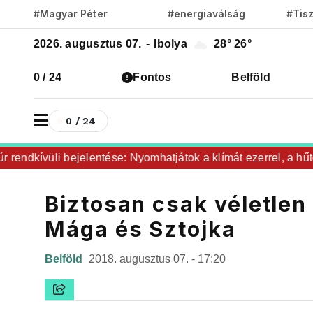
#Magyar Péter
#energiaválság
#Tis
2026. augusztus 07.
-
Ibolya
28°
26°
0 / 24
Fontos
Belföld
0 / 24
endkívüli bejelentése: Nyomhatjátok a klímát ezerrel, a hűtőke
Biztosan csak véletlen l
Mága és Sztojka
Belföld
2018. augusztus 07. - 17:20