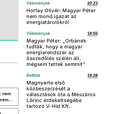
Vélemények
20:23
Hortay Olivér: Magyar Péter
nem mond igazat az
energiatárolókról
Vélemények
19:55
Magyar Péter: „Orbánék
tudták, hogy a magyar
energiarendszer az
összedőlés szélén áll,
mégsem tettek semmit”
Belföld
19:28
Megnyerte első
közbeszerzését a
s: nem
választások óta a Mészáros
s nem
Lőrinc érdekeltségébe
tartozó V-Híd Kft.