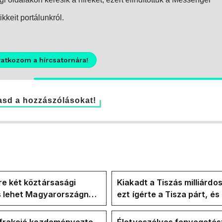
kkeit portálunkról.
ratkozom a hírcsatornára!
sd a hozzászólásokat!
e két köztársasági
Kiakadt a Tiszás milliárdo
is lehet Magyarországnak
ezt ígérte a Tisza párt, é
re
ezt ígérte Magyar Péter a
kampányban