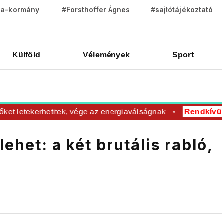
za-kormány
#Forsthoffer Ágnes
#sajtótájékoztató
Külföld
Vélemények
Sport
t letekerhetitek, vége az energiaválságnak
Rendkívüli
R
ehet: a két brutális rabló,