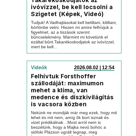
Takarékoskodjatok az
ivóvízzel, be kell locsolni a
Szigetet (Képek, Videó)
Tudjuk! A Vadhajtásokat kell betiltani, kitiltani,
börtönbe vetni. Hiszen mi amire felhívjuk a
figyelmet, az a tiszások szerint
bűncselekmény. Mármint mi követünk el
ezáltal bűnt.Takarékoskodjatok az ivóvízzel,
mert be kell...
Videók
2026.08.02 | 12:54
Felhívtuk Forsthoffer
szállodáját: maximumon
mehet a klíma, van
medence és díszkivilágítás
is vacsora közben
Nekünk ne mondják már meg ezek, hogy mit
lehet és mit nem, amíg ők bort isznak és
vizet prédikálnak…Most arról nem is
beszélünk, hogy a Majka nevű bohóc a
siófoki Plázson ugrált tegnap, meg