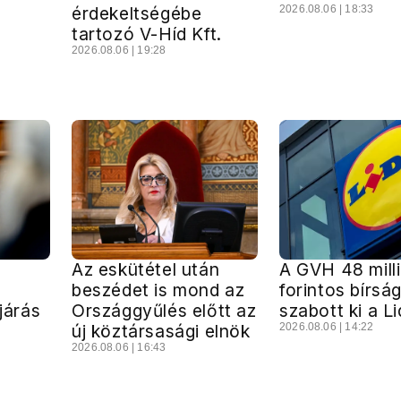
érdekeltségébe
2026.08.06 | 18:33
tartozó V-Híd Kft.
2026.08.06 | 19:28
Az eskütétel után
A GVH 48 mill
beszédet is mond az
forintos bírsá
ljárás
Országgyűlés előtt az
szabott ki a Li
új köztársasági elnök
2026.08.06 | 14:22
2026.08.06 | 16:43