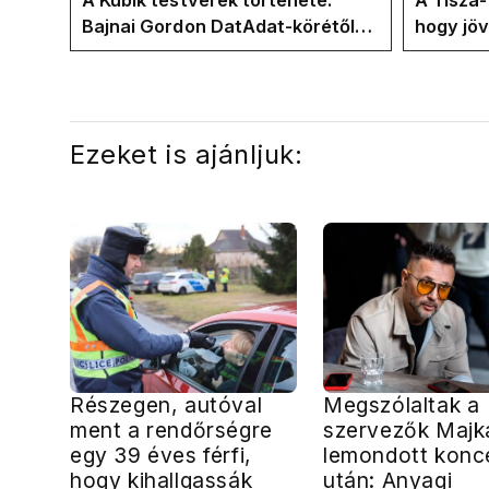
A Kubik testvérek története:
A Tisza
Bajnai Gordon DatAdat-körétől
hogy jö
az ECDA-n át Magyar Péter
az új kö
közvetlen stábjáig
Ezeket is ajánljuk:
Részegen, autóval
Megszólaltak a
ment a rendőrségre
szervezők Majk
egy 39 éves férfi,
lemondott konce
hogy kihallgassák
után: Anyagi