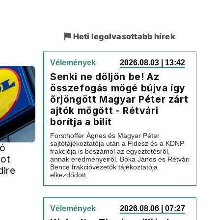
Heti legolvasottabb hírek
Vélemények
2026.08.03 | 13:42
Senki ne dőljön be! Az
összefogás mögé bújva így
őrjöngött Magyar Péter zárt
ajtók mögött - Rétvári
borítja a bilit
Forsthoffer Ágnes és Magyar Péter
sajtótájékoztatója után a Fidesz és a KDNP
ió
frakciója is beszámol az egyeztetésről,
got
annak eredményeiről. Bóka János és Rétvári
Bence frakcióvezetők tájékoztatója
dlre
elkezdődött.
Vélemények
2026.08.06 | 07:27