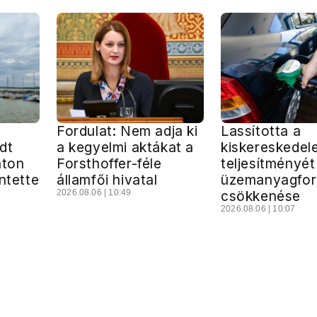
Fordulat: Nem adja ki
Lassította a
dt
a kegyelmi aktákat a
kiskereskedel
aton
Forsthoffer-féle
teljesítményét
ntette
államfői hivatal
üzemanyagfor
2026.08.06 | 10:49
csökkenése
2026.08.06 | 10:07