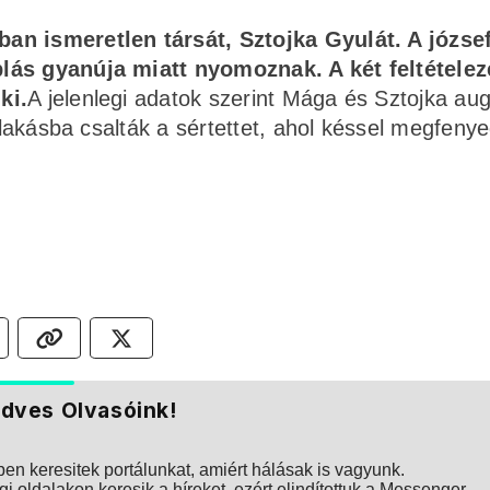
an ismeretlen társát, Sztojka Gyulát. A józse
lás gyanúja miatt nyomoznak. A két feltételez
ki.
A jelenlegi adatok szerint Mága és Sztojka au
i lakásba csalták a sértettet, ahol késsel megfeny
dves Olvasóink!
n keresitek portálunkat, amiért hálásak is vagyunk.
i oldalakon keresik a híreket, ezért elindítottuk a Messenger