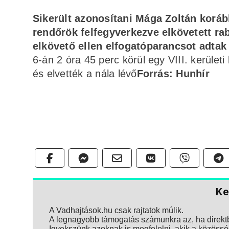
Sikerült azonosítani Mága Zoltán korább
rendőrök felfegyverkezve elkövetett rab
elkövető ellen elfogatóparancsot adtak 
6-án 2 óra 45 perc körül egy VIII. kerület
és elvették a nála lévő
Forrás: Hunhír
Ke
A Vadhajtások.hu csak rajtatok múlik.
A legnagyobb támogatás számunkra az, ha direktbe
Igyekszünk azoknak is megfelelni, akik a közösség