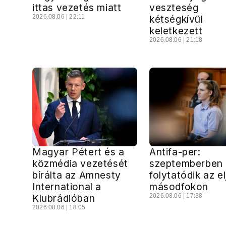
ittas vezetés miatt
veszteség
2026.08.06 | 22:11
kétségkívül
keletkezett
2026.08.06 | 21:18
Magyar Pétert és a
Antifa-per:
közmédia vezetését
szeptemberben
bírálta az Amnesty
folytatódik az e
International a
másodfokon
Klubrádióban
2026.08.06 | 17:38
2026.08.06 | 18:05