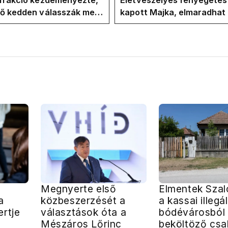
-frakció kezdeményezte,
Életveszélyes fenyegetés
vő kedden válasszák meg
kapott Majka, elmaradhat
ztársasági elnököt
erdélyi koncertje
Megnyerte első
Elmentek Szal
a
közbeszerzését a
a kassai illegál
rtje
választások óta a
bódévárosból
Mészáros Lőrinc
beköltöző csa