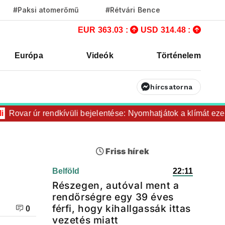
#Paksi atomerőmű
#Rétvári Bence
EUR 363.03 :
USD 314.48 :
Európa
Videók
Történelem
hírcsatorna
ovar úr rendkívüli bejelentése: Nyomhatjátok a klímát ezerrel
Friss hírek
Belföld
22:11
Részegen, autóval ment a
rendőrségre egy 39 éves
férfi, hogy kihallgassák ittas
0
vezetés miatt