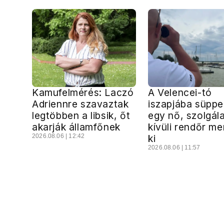
Kamufelmérés: Laczó
A Velencei-tó
Adriennre szavaztak
iszapjába süppe
legtöbben a libsik, őt
egy nő, szolgál
akarják államfőnek
kívüli rendőr me
2026.08.06 | 12:42
ki
2026.08.06 | 11:57