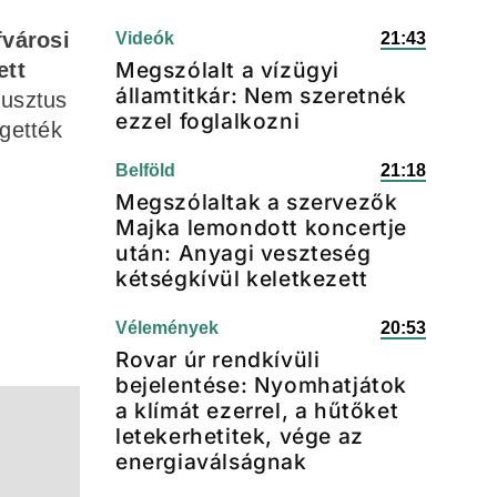
fvárosi
Videók
21:43
Megszólalt a vízügyi
ett
államtitkár: Nem szeretnék
gusztus
ezzel foglalkozni
egették
Belföld
21:18
Megszólaltak a szervezők
Majka lemondott koncertje
után: Anyagi veszteség
kétségkívül keletkezett
Vélemények
20:53
Rovar úr rendkívüli
bejelentése: Nyomhatjátok
a klímát ezerrel, a hűtőket
letekerhetitek, vége az
energiaválságnak