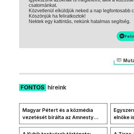
csatornánkat.
Közvetlenül elküldjük neked a nap legfontosabb ci
Köszönjük ha feliratkoztok!
Nektek egy kattintás, nekünk hatalmas segítség.
Feli
Muta
FONTOS
híreink
Magyar Pétert és a közmédia
Egyszerr
vezetését bírálta az Amnesty
elnöke 
International a Klubrádióban
jövő hét