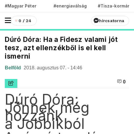
#Magyar Péter
#energiaválság
#Tisza-kormány
0 / 24
hírcsatorna
Dúró Dóra: Ha a Fidesz valami jót
tesz, azt ellenzékből is el kell
ismerni
Belföld
2018. augusztus 07. - 14:46
0
Dúró Dóra:
Jönnek még
hozzánk
a Jobbikból