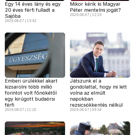
Egy 14 éves lány és egy
Mikor kérik ki Magyar
20 éves férfi fulladt a
Péter mentelmi jogát?
2026.08.07 | 12:23
Sajóba
2026.08.07 | 13:42
Emberi ürülékkel akart
Játszunk el a
kizsarolni több millió
gondolattal, hogy mi lett
forintot volt főnökétől
volna az elmúlt
egy kirúgott budaörsi
napokban
férfi
rezsicsökkentés nélkül
2026.08.07 | 11:10
2026.08.07 | 09:34