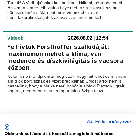
Tudjuk! A Vadhajtásokat kell betiltani, kitiltani, börtönbe vetni.
Hiszen mi amire felhívjuk a figyelmet, az a tiszások szerint
bűncselekmény. Mármint mi követünk el ezáltal
bűnt.Takarékoskodjatok az ivóvízzel, mert be kell...
Videók
2026.08.02 | 12:54
Felhívtuk Forsthoffer szállodáját:
maximumon mehet a klíma, van
medence és díszkivilágítás is vacsora
közben
Nekünk ne mondják már meg ezek, hogy mit lehet és mit nem,
amíg ők bort isznak és vizet prédikálnak…Most arról nem is
beszélünk, hogy a Majka nevű bohóc a siófoki Plázson ugrált
tegnap, meg hamarosan megtartják a Sziget feszt...
Adatvédelmi irányelvek
Oldalunk süti/cookie-t használ a megfelelő működés