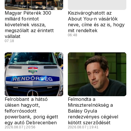
Magyar Péterék 300
Kiszivároghatott az
milliárd forintot
About You-n vásárlók
követelnek vissza,
neve, címe és az is, hogy
megszólalt az érintett
mit rendeltek
06:48
vállalat
07:18
Felrobbant a hátsó
Felmondta a
ülésen hagyott,
Miniszterelnökség a
felforrósodott
Balásy Gyula
powerbank, porig égett
rendezvényes cégével
egy autó Debrecenben
kötött szerződését
2026.08.07 | 20:56
2026.08.07 | 19:41