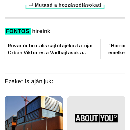
Mutasd a hozzászólásokat!
FONTOS
híreink
Rovar úr brutális sajtótájékoztatója:
"Horror á
Orbán Viktor és a Vadhajtások a
emelkedn
felelős a kialakult helyzetért
oldalán l
Ezeket is ajánljuk: