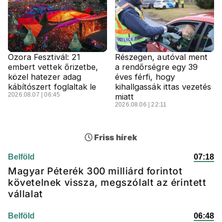
Ozora Fesztivál: 21
Részegen, autóval ment
embert vettek őrizetbe,
a rendőrségre egy 39
közel hatezer adag
éves férfi, hogy
kábítószert foglaltak le
kihallgassák ittas vezetés
2026.08.07 | 06:45
miatt
2026.08.06 | 22:11
Friss hírek
Belföld
07:18
Magyar Péterék 300 milliárd forintot
követelnek vissza, megszólalt az érintett
vállalat
Belföld
06:48