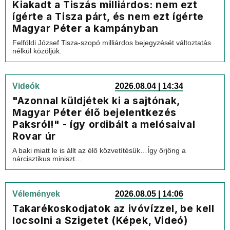
Kiakadt a Tiszás milliárdos: nem ezt
ígérte a Tisza párt, és nem ezt ígérte
Magyar Péter a kampányban
Felföldi József Tisza-szopó milliárdos bejegyzését változtatás
nélkül közöljük.
Videók
2026.08.04 | 14:34
"Azonnal küldjétek ki a sajtónak,
Magyar Péter élő bejelentkezés
Paksról!" - így ordibált a melósaival
Rovar úr
A baki miatt le is állt az élő közvetítésük…Így őrjöng a
nárcisztikus miniszt...
Vélemények
2026.08.05 | 14:06
Takarékoskodjatok az ivóvízzel, be kell
locsolni a Szigetet (Képek, Videó)