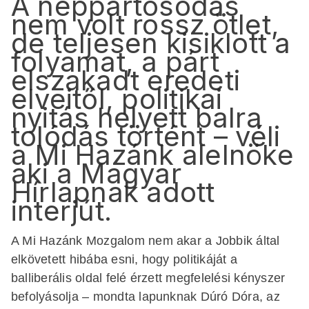
A néppártosodás
nem volt rossz ötlet,
de teljesen kisiklott a
folyamat, a párt
elszakadt eredeti
elveitől, politikai
nyitás helyett balra
tolódás történt – véli
a Mi Hazánk alelnöke
aki a Magyar
Hírlapnak adott
interjút.
A Mi Hazánk Mozgalom nem akar a Jobbik által
elkövetett hibába esni, hogy politikáját a
balliberális oldal felé érzett megfelelési kényszer
befolyásolja – mondta lapunknak Dúró Dóra, az