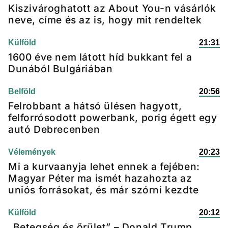
Kiszivároghatott az About You-n vásárlók
neve, címe és az is, hogy mit rendeltek
Külföld
21:31
1600 éve nem látott híd bukkant fel a
Dunából Bulgáriában
Belföld
20:56
Felrobbant a hátsó ülésen hagyott,
felforrósodott powerbank, porig égett egy
autó Debrecenben
Vélemények
20:23
Mi a kurvaanyja lehet ennek a fejében:
Magyar Péter ma ismét hazahozta az
uniós forrásokat, és már szórni kezdte
Külföld
20:12
„Betegség és őrület” – Donald Trump