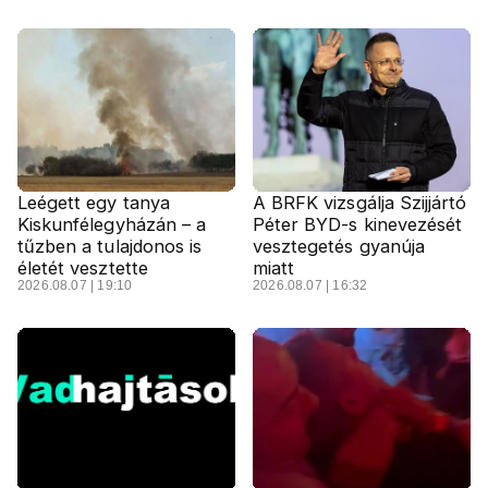
Leégett egy tanya
A BRFK vizsgálja Szijjártó
Kiskunfélegyházán – a
Péter BYD-s kinevezését
tűzben a tulajdonos is
vesztegetés gyanúja
életét vesztette
miatt
2026.08.07 | 19:10
2026.08.07 | 16:32