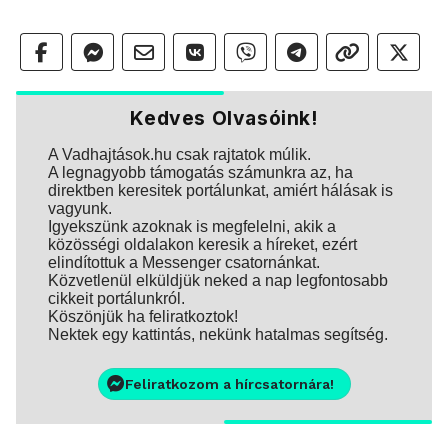
Kedves Olvasóink!
A Vadhajtások.hu csak rajtatok múlik.
A legnagyobb támogatás számunkra az, ha
direktben keresitek portálunkat, amiért hálásak is
vagyunk.
Igyekszünk azoknak is megfelelni, akik a
közösségi oldalakon keresik a híreket, ezért
elindítottuk a Messenger csatornánkat.
Közvetlenül elküldjük neked a nap legfontosabb
cikkeit portálunkról.
Köszönjük ha feliratkoztok!
Nektek egy kattintás, nekünk hatalmas segítség.
Feliratkozom a hírcsatornára!