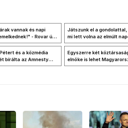
árak vannak és napi
Játszunk el a gondolattal
emelkednek!" - Rovar úr
mi lett volna az elmúlt na
k-oldalán lázadnak a
rezsicsökkentés nélkül
k
Pétert és a közmédia
Egyszerre két köztársasá
t bírálta az Amnesty
elnöke is lehet Magyaror
ional a Klubrádióban
jövő hétre