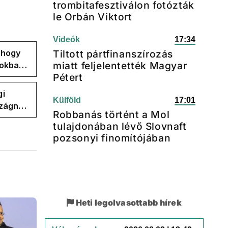
trombitafesztiválon fotózták
le Orbán Viktort
Videók
17:34
, hogy
Tiltott pártfinanszírozás
miatt feljelentették Magyar
pokban
Pétert
gi
Külföld
17:01
szágnak
Robbanás történt a Mol
tulajdonában lévő Slovnaft
pozsonyi finomítójában
Heti legolvasottabb hírek