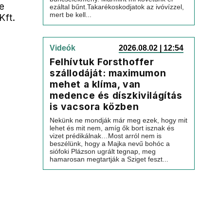
e
ezáltal bűnt.Takarékoskodjatok az ivóvízzel,
mert be kell...
Kft.
Videók
2026.08.02 | 12:54
Felhívtuk Forsthoffer
szállodáját: maximumon
mehet a klíma, van
medence és díszkivilágítás
is vacsora közben
Nekünk ne mondják már meg ezek, hogy mit
lehet és mit nem, amíg ők bort isznak és
vizet prédikálnak…Most arról nem is
beszélünk, hogy a Majka nevű bohóc a
siófoki Plázson ugrált tegnap, meg
hamarosan megtartják a Sziget feszt...