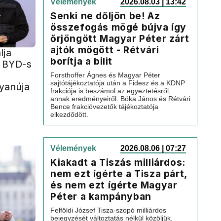
Vélemények
2026.08.03 | 13:42
Senki ne dőljön be! Az
összefogás mögé bújva így
őrjöngött Magyar Péter zárt
ajtók mögött - Rétvári
lja
borítja a bilit
r BYD-s
Forsthoffer Ágnes és Magyar Péter
sajtótájékoztatója után a Fidesz és a KDNP
yanúja
frakciója is beszámol az egyeztetésről,
annak eredményeiről. Bóka János és Rétvári
Bence frakcióvezetők tájékoztatója
elkezdődött.
Vélemények
2026.08.06 | 07:27
Kiakadt a Tiszás milliárdos:
nem ezt ígérte a Tisza párt,
és nem ezt ígérte Magyar
Péter a kampányban
Felföldi József Tisza-szopó milliárdos
bejegyzését változtatás nélkül közöljük.