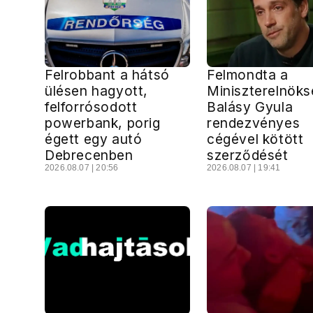
Felrobbant a hátsó
Felmondta a
ülésen hagyott,
Miniszterelnöks
felforrósodott
Balásy Gyula
powerbank, porig
rendezvényes
égett egy autó
cégével kötött
Debrecenben
szerződését
2026.08.07 | 20:56
2026.08.07 | 19:41