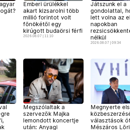
Magyar
Emberi ürülékkel
Játszunk el a
jogát?
akart kizsarolni több
gondolattal, h
millió forintot volt
lett volna az e
főnökétől egy
napokban
kirúgott budaörsi férfi
rezsicsökkent
2026.08.07 | 11:10
nélkül
2026.08.07 | 09:34
val
Megszólaltak a
Megnyerte el
égre
szervezők Majka
közbeszerzésé
i,
lemondott koncertje
választások ó
ák
után: Anyagi
Mészáros Lőr