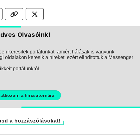
dves Olvasóink!
n keresitek portálunkat, amiért hálásak is vagyunk.
i oldalakon keresik a híreket, ezért elindítottuk a Messenger
kkeit portálunkról.
ratkozom a hírcsatornára!
sd a hozzászólásokat!