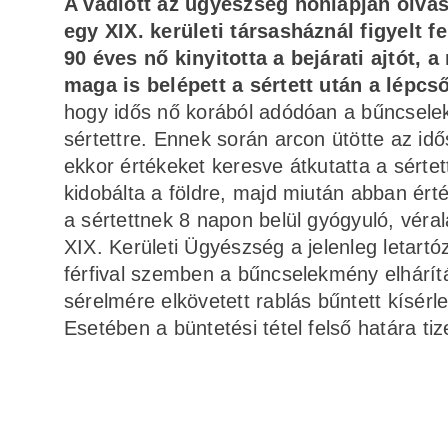
A vádlott az ügyészség honlapján olvas
egy XIX. kerületi társasháznál figyelt fe
90 éves nő kinyitotta a bejárati ajtót, 
maga is belépett a sértett után a lépcs
hogy idős nő korából adódóan a bűncselek
sértettre. Ennek során arcon ütötte az idő
ekkor értékeket keresve átkutatta a sértet
kidobálta a földre, majd miután abban érté
a sértettnek 8 napon belül gyógyuló, véral
XIX. Kerületi Ügyészség a jelenleg letart
férfival szemben a bűncselekmény elhárít
sérelmére elkövetett rablás bűntett kísérle
Esetében a büntetési tétel felső határa ti