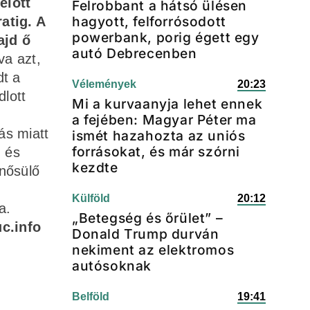
előtt
Felrobbant a hátsó ülésen
hagyott, felforrósodott
atig. A
powerbank, porig égett egy
ajd ő
autó Debrecenben
va azt,
dt a
Vélemények
20:23
dlott
Mi a kurvaanyja lehet ennek
a fejében: Magyar Péter ma
ás miatt
ismét hazahozta az uniós
forrásokat, és már szórni
. és
kezdte
inősülő
Külföld
20:12
a.
„Betegség és őrület” –
c.info
Donald Trump durván
nekiment az elektromos
autósoknak
Belföld
19:41