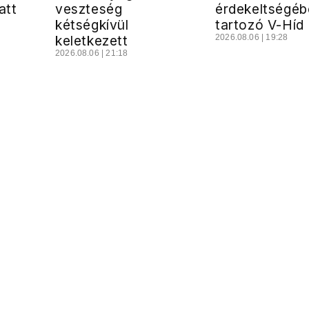
att
veszteség
érdekeltségéb
kétségkívül
tartozó V-Híd 
keletkezett
2026.08.06 | 19:28
2026.08.06 | 21:18