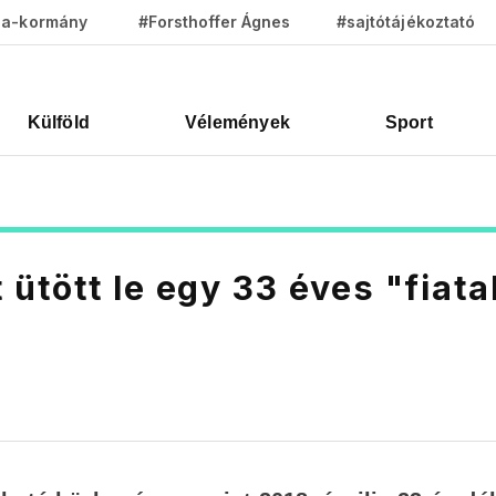
za-kormány
#Forsthoffer Ágnes
#sajtótájékoztató
Külföld
Vélemények
Sport
ütött le egy 33 éves "fiata