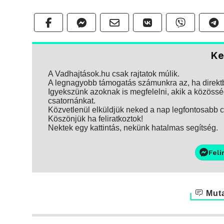
Ke
A Vadhajtások.hu csak rajtatok múlik.
A legnagyobb támogatás számunkra az, ha direktbe
Igyekszünk azoknak is megfelelni, akik a közösség
csatornánkat.
Közvetlenül elküldjük neked a nap legfontosabb ci
Köszönjük ha feliratkoztok!
Nektek egy kattintás, nekünk hatalmas segítség.
Feli
Muta