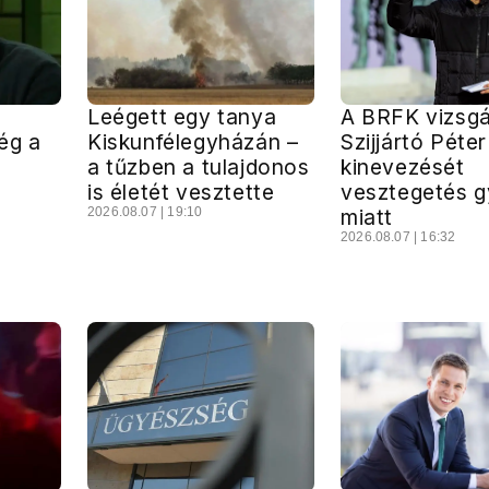
Leégett egy tanya
A BRFK vizsgá
ég a
Kiskunfélegyházán –
Szijjártó Péte
a tűzben a tulajdonos
kinevezését
is életét vesztette
vesztegetés g
2026.08.07 | 19:10
miatt
2026.08.07 | 16:32