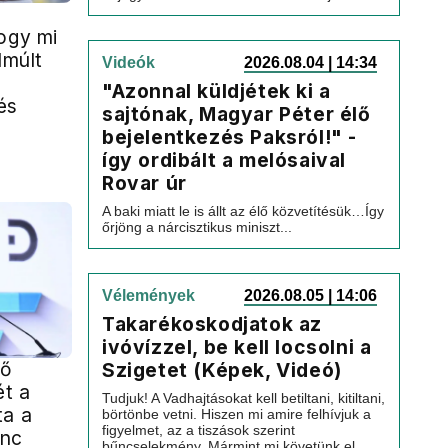
ogy mi
lmúlt
Videók
2026.08.04 | 14:34
"Azonnal küldjétek ki a
és
sajtónak, Magyar Péter élő
bejelentkezés Paksról!" -
így ordibált a melósaival
Rovar úr
A baki miatt le is állt az élő közvetítésük…Így
őrjöng a nárcisztikus miniszt...
Vélemények
2026.08.05 | 14:06
Takarékoskodjatok az
ivóvízzel, be kell locsolni a
ső
Szigetet (Képek, Videó)
t a
Tudjuk! A Vadhajtásokat kell betiltani, kitiltani,
ta a
börtönbe vetni. Hiszen mi amire felhívjuk a
figyelmet, az a tiszások szerint
inc
bűncselekmény. Mármint mi követünk el