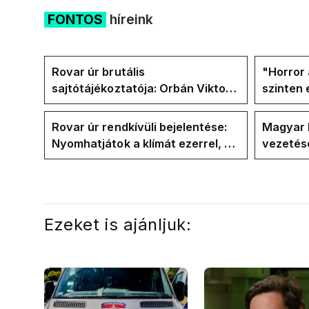
FONTOS
híreink
Rovar úr brutális
"Horror 
sajtótájékoztatója: Orbán Viktor
szinten 
és a Vadhajtások a felelős a
Faceboo
kialakult helyzetért
Tiszáso
Rovar úr rendkívüli bejelentése:
Magyar 
Nyomhatjátok a klímát ezerrel, a
vezetésé
hűtőket letekerhetitek, vége az
Internat
energiaválságnak
Ezeket is ajánljuk: