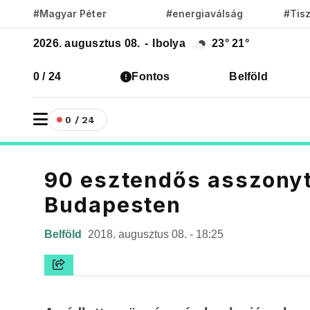
#Magyar Péter
#energiaválság
#Tis
2026. augusztus 08.
-
Ibolya
23°
21°
0 / 24
Fontos
Belföld
0 / 24
90 esztendős asszonyt 
Budapesten
Belföld
2018. augusztus 08. - 18:25