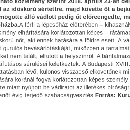
ható közlemény szerint 2018. április 23-án dél
l az időskorú sértettre, majd követte őt a bejár
a mögötte álló vádlott pedig őt előreengedte, m
őházba.
A férfi a lépcsőház előterében – kihasznál
mény elhárítására korlátozottan képes – rátáma
skorú nőt, aki ennek hatására a földre esett. A vá
t gurulós bevásárlótáskáját, miközben a tartalmát
ket nem talált, elfutott a helyszínről. A bántalmaz
áfutásos sérülései keletkeztek. A Budapesti XVIII
óztatásban lévő, különös visszaeső elkövetőnek m
ására koránál fogva korlátozottan képes személy
te miatt nyújtott be vádiratot az illetékes bíróságr
zenöt évig terjedő szabadságvesztés.
Forrás: Kuru