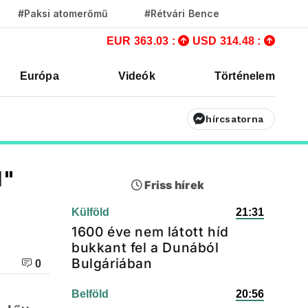
#Paksi atomerőmű
#Rétvári Bence
EUR 363.03 :
USD 314.48 :
Európa
Videók
Történelem
hírcsatorna
l"
Friss hírek
Külföld
21:31
1600 éve nem látott híd
bukkant fel a Dunából
Bulgáriában
0
Belföld
20:56