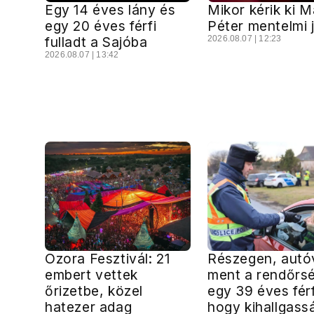
Egy 14 éves lány és
Mikor kérik ki 
egy 20 éves férfi
Péter mentelmi 
fulladt a Sajóba
2026.08.07 | 12:23
2026.08.07 | 13:42
Ozora Fesztivál: 21
Részegen, autó
embert vettek
ment a rendőrs
őrizetbe, közel
egy 39 éves férf
hatezer adag
hogy kihallgass