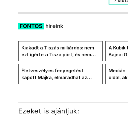
Muta
FONTOS
híreink
Kiakadt a Tiszás milliárdos: nem
A Kubik 
ezt ígérte a Tisza párt, és nem
Bajnai 
ezt ígérte Magyar Péter a
az ECDA
kampányban
közvetle
Életveszélyes fenyegetést
Medián:
kapott Majka, elmaradhat az
oldal, ak
erdélyi koncertje
elbúcsú
Ezeket is ajánljuk: