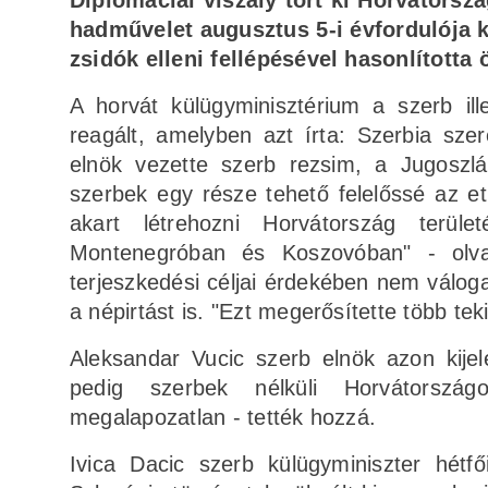
Diplomáciai viszály tört ki Horvátorsz
hadművelet augusztus 5-i évfordulója k
zsidók elleni fellépésével hasonlította 
A horvát külügyminisztérium a szerb il
reagált, amelyben azt írta: Szerbia sz
elnök vezette szerb rezsim, a Jugoszl
szerbek egy része tehető felelőssé az etni
akart létrehozni Horvátország terül
Montenegróban és Koszovóban" - olva
terjeszkedési céljai érdekében nem váloga
a népirtást is. "Ezt megerősítette több te
Aleksandar Vucic szerb elnök azon kijele
pedig szerbek nélküli Horvátországo
megalapozatlan - tették hozzá.
Ivica Dacic szerb külügyminiszter hétfő