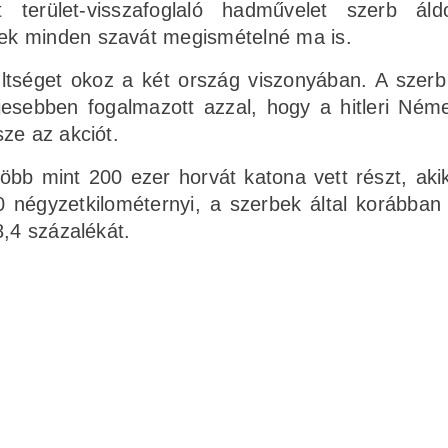
terület-visszafoglaló hadművelet szerb áldo
ek minden szavát megismételné ma is.
tséget okoz a két ország viszonyában. A szerb
jesebben fogalmazott azzal, hogy a hitleri Ném
ze az akciót.
öbb mint 200 ezer horvát katona vett részt, aki
 négyzetkilométernyi, a szerbek által korábban e
8,4 százalékát.