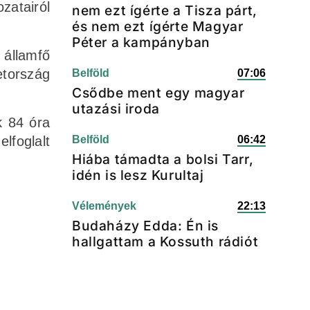
zatairól
nem ezt ígérte a Tisza párt,
és nem ezt ígérte Magyar
Péter a kampányban
 államfő
etország
Belföld
07:06
Csődbe ment egy magyar
utazási iroda
k 84 óra
lfoglalt
Belföld
06:42
Hiába támadta a bolsi Tarr,
idén is lesz Kurultaj
Vélemények
22:13
Budaházy Edda: Én is
hallgattam a Kossuth rádiót