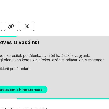
dves Olvasóink!
n keresitek portálunkat, amiért hálásak is vagyunk.
i oldalakon keresik a híreket, ezért elindítottuk a Messenger
kkeit portálunkról.
ratkozom a hírcsatornára!