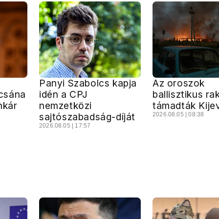
Panyi Szabolcs kapja
Az oroszok
csána
idén a CPJ
ballisztikus ra
nkár
nemzetközi
támadták Kije
sajtószabadság-díját
2026.08.05 | 08:38
2026.08.05 | 17:57