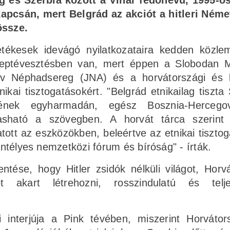
ág és Szerbia között a Vihar fedőnevű, 1995-ö
apcsán, mert Belgrád az akciót a hitleri Ném
össze.
letékesek idevágó nyilatkozataira kedden közl
ereptévesztésben van, mert éppen a Slobodan M
áv Néphadsereg (JNA) és a horvátországi és 
kai tisztogatásokért. "Belgrád etnikailag tiszta 
etének egyharmadán, egész Bosznia-Hercegov
sható a szövegben. A horvát tárca szerint 
tott az eszközökben, beleértve az etnikai tisztog
kintélyes nemzetközi fórum és bíróság" - írták.
ntése, hogy Hitler zsidók nélküli világot, Horv
t akart létrehozni, rosszindulatú és telje
i interjúja a Pink tévében, miszerint Horváto