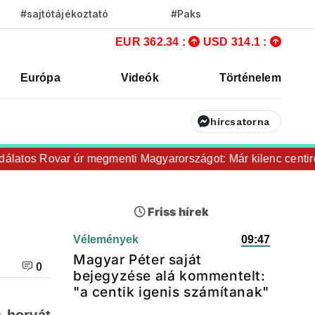
#sajtótájékoztató
#Paks
EUR 362.34 :
USD 314.1 :
Európa
Videók
Történelem
hírcsatorna
tos Rovar úr megmenti Magyarországot: Már kilenc centire v
Friss hírek
Vélemények
09:47
Magyar Péter saját
0
bejegyzése alá kommentelt:
"a centik igenis számítanak"