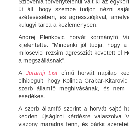
Szlovénia törvénytelenül vált ki az egykor
út áll, hogy szembe tudjon nézni saját
szétesésében, és agressziójával, amelye
külügyi tárca a közleményben.
Andrej Plenkovic horvát kormányfő Vuc
kijelentette: "Mindenki jól tudja, hogy
milosevici rezsim agressziót követett el 
a megszállásnak".
A
Jutarnji List
című horvát napilap kedd
elhidegült, hogy Kolinda Grabar-Kitarovi
szerb államfő meghívásának, és nem lá
esedékes.
A szerb államfő szerint a horvát sajtó haj
kedden újságírói kérdésre válaszolva Vu
viszony maradna fenn, és bárkit szerete