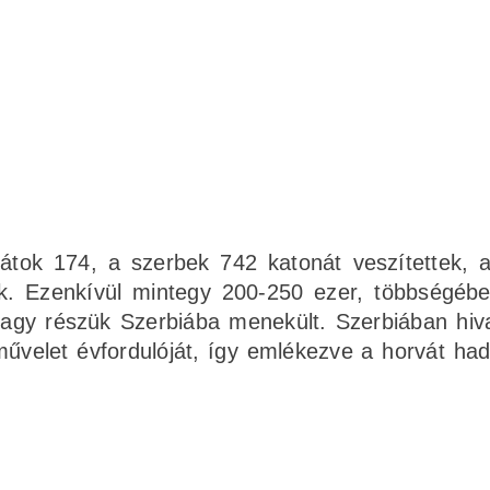
vátok 174, a szerbek 742 katonát veszítettek, a
ik. Ezenkívül mintegy 200-250 ezer, többségéb
agy részük Szerbiába menekült. Szerbiában hiv
művelet évfordulóját, így emlékezve a horvát ha