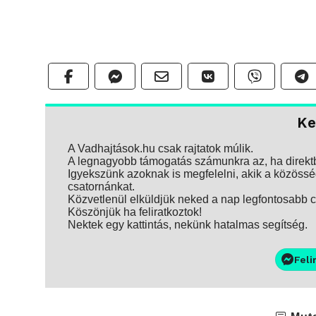
Ke
A Vadhajtások.hu csak rajtatok múlik.
A legnagyobb támogatás számunkra az, ha direktbe
Igyekszünk azoknak is megfelelni, akik a közösség
csatornánkat.
Közvetlenül elküldjük neked a nap legfontosabb ci
Köszönjük ha feliratkoztok!
Nektek egy kattintás, nekünk hatalmas segítség.
Feli