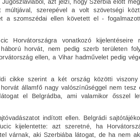
i Jugoszláviából, azt jelzi, hogy Szerbia előtt mé
 múltjával, szerepével a volt szövetségi köz
t a szomszédai ellen követett el - fogalmazot
ic Horvátországra vonatkozó kijelentéseire 
 a háború horvát, nem pedig szerb területen fol
Horvátország ellen, a Vihar hadművelet pedig vége
i cikke szerint a két ország közötti viszony
c horvát államfő nagy valószínűséggel nem tesz 
togat el Belgrádba, ami valamikor ősszel le
tóvadászatot indított ellen. Belgrádi sajtótájéko
cic kijelentette: azt szeretné, ha Horvátorsz
ttel várnak, aki Szerbiába látogat, de ha nem a