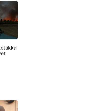
kétákkal
vet