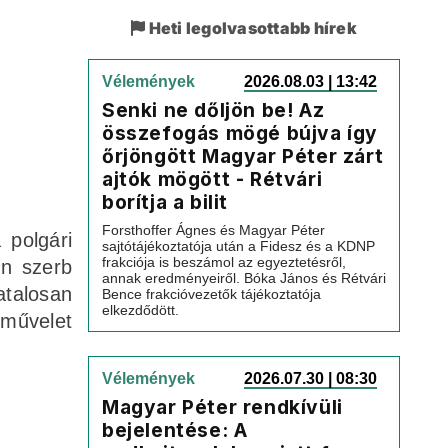
Heti legolvasottabb hírek
Vélemények
2026.08.03 | 13:42
Senki ne dőljön be! Az
összefogás mögé bújva így
őrjöngött Magyar Péter zárt
ajtók mögött - Rétvári
borítja a bilit
Forsthoffer Ágnes és Magyar Péter
 polgári
sajtótájékoztatója után a Fidesz és a KDNP
frakciója is beszámol az egyeztetésről,
en szerb
annak eredményeiről. Bóka János és Rétvári
atalosan
Bence frakcióvezetők tájékoztatója
elkezdődött.
dművelet
Vélemények
2026.07.30 | 08:30
Magyar Péter rendkívüli
bejelentése: A