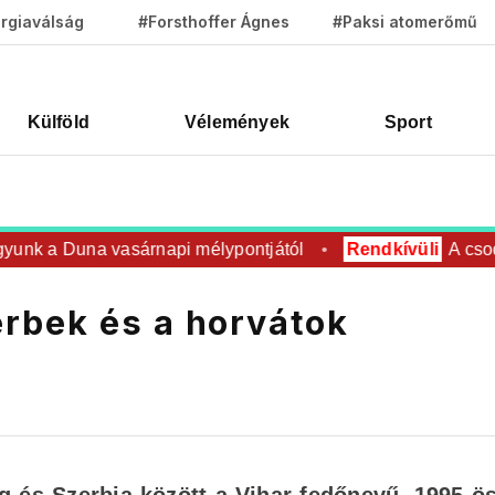
rgiaválság
#Forsthoffer Ágnes
#Paksi atomerőmű
Külföld
Vélemények
Sport
nk a Duna vasárnapi mélypontjától
Rendkívüli
A csodála
rbek és a horvátok