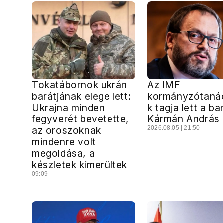
Tokatábornok ukrán
Az IMF
barátjának elege lett:
kormányzótaná
Ukrajna minden
k tagja lett a ba
fegyverét bevetette,
Kármán András
az oroszoknak
2026.08.05 | 21:50
mindenre volt
megoldása, a
készletek kimerültek
09:09