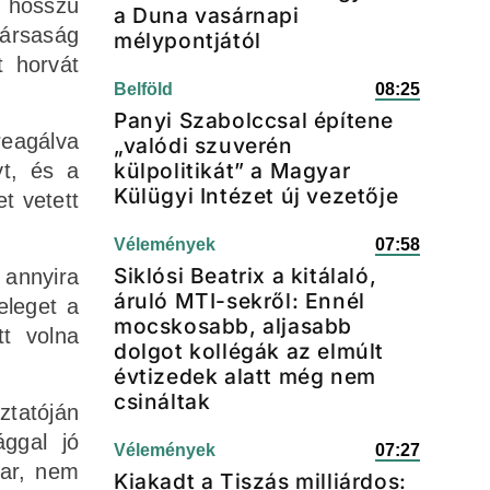
g hosszú
a Duna vasárnapi
társaság
mélypontjától
t horvát
Belföld
08:25
Panyi Szabolccsal építene
reagálva
„valódi szuverén
külpolitikát” a Magyar
yt, és a
Külügyi Intézet új vezetője
t vetett
Vélemények
07:58
Siklósi Beatrix a kitálaló,
 annyira
áruló MTI-sekről: Ennél
eleget a
mocskosabb, aljasabb
tt volna
dolgot kollégák az elmúlt
évtizedek alatt még nem
csináltak
ztatóján
ággal jó
Vélemények
07:27
kar, nem
Kiakadt a Tiszás milliárdos: