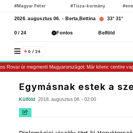
#Magyar Péter
#Tisza-kormány
#ene
2026. augusztus 06.
-
Berta,Bettina
33°
31°
0 / 24
Fontos
Belföld
0 / 24
Rovar úr megmenti Magyarországot: Már kilenc centire vagyu
Egymásnak estek a sze
Külföld
2018. augusztus 08. - 02:00