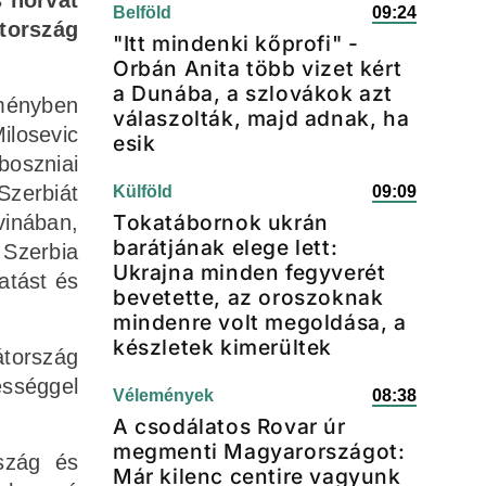
s horvát
Belföld
09:24
etország
"Itt mindenki kőprofi" -
Orbán Anita több vizet kért
a Dunába, a szlovákok azt
eményben
válaszolták, majd adnak, ha
ilosevic
esik
boszniai
Szerbiát
Külföld
09:09
Tokatábornok ukrán
inában,
barátjának elege lett:
Szerbia
Ukrajna minden fegyverét
atást és
bevetette, az oroszoknak
mindenre volt megoldása, a
készletek kimerültek
átország
sséggel
Vélemények
08:38
A csodálatos Rovar úr
megmenti Magyarországot:
rszág és
Már kilenc centire vagyunk