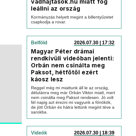
vadhajtasok.hu miatt fog
leállni az ország
Kormányzás helyett megint a billentyűzetet
csapkodja a rovar.
Belföld
2026.07.30 | 17:32
Magyar Péter drámai
rendkívüli videóban jelenti:
Orbán nem csinálta meg
Paksot, hétfőtől ezért
káosz lesz
Reggel még mi miattunk áll le az ország,
délutánra meg már Orbán Viktor miatt, mert
nem csinálta meg Paksot rendesen. Jó volt
fél napig azt érezni mi vagyunk a főnökök,
de jött Orbán és hátra lettünk megint téve a
sarokba.
Videók
2026.07.30 | 18:39