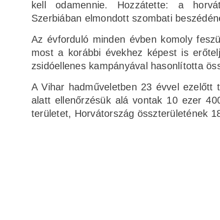
kell odamennie. Hozzátette: a horvát 
Szerbiában elmondott szombati beszédén
Az évforduló minden évben komoly feszül
most a korábbi évekhez képest is erőtel
zsidóellenes kampányával hasonlította öss
A Vihar hadműveletben 23 évvel ezelőtt t
alatt ellenőrzésük alá vontak 10 ezer 400
területet, Horvátország összterületének 1