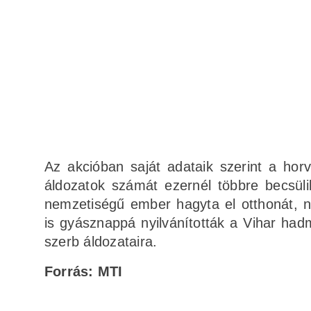
Az akcióban saját adataik szerint a hor
áldozatok számát ezernél többre becsül
nemzetiségű ember hagyta el otthonát, n
is gyásznappá nyilvánították a Vihar had
szerb áldozataira.
Forrás: MTI