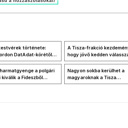
sd a hozzászólásokat!
testvérek története:
A Tisza-frakció kezdemén
Gordon DatAdat-körétől
hogy jövő kedden válassz
-n át Magyar Péter
az új köztársasági elnököt
n stábjáig
 harmatgyenge a polgári
Nagyon sokba kerülhet a
i kiválik a Fideszből
magyaroknak a Tisza
zhat 2030-ban
felkészületlensége