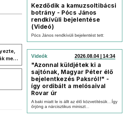
Kezdődik a kamuzsoltibácsi
botrány - Pócs János
rendkívüli bejelentése
(Videó)
Pócs János rendkívüli bejelentést tett:
yezte,
Videók
2026.08.04 | 14:34
ák meg
"Azonnal küldjétek ki a
sajtónak, Magyar Péter élő
bejelentkezés Paksról!" -
így ordibált a melósaival
Rovar úr
A baki miatt le is állt az élő közvetítésük…Így
őrjöng a nárcisztikus miniszt...