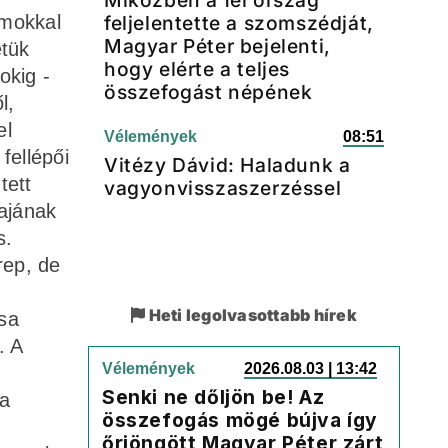
Miközben a fél ország
amokkal
feljelentette a szomszédját,
Magyar Péter bejelenti,
etük
hogy elérte a teljes
okig -
összefogást népének
l,
el
Vélemények
08:51
fellépői
Vitézy Dávid: Haladunk a
tett
vagyonvisszaszerzéssel
ajának
s.
rep, de
Heti legolvasottabb hírek
sa
. A
Vélemények
2026.08.03 | 13:42
Senki ne dőljön be! Az
 a
összefogás mögé bújva így
őrjöngött Magyar Péter zárt