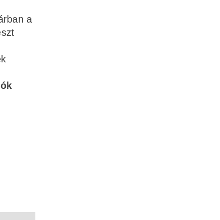
árban a
észt
ek
iók