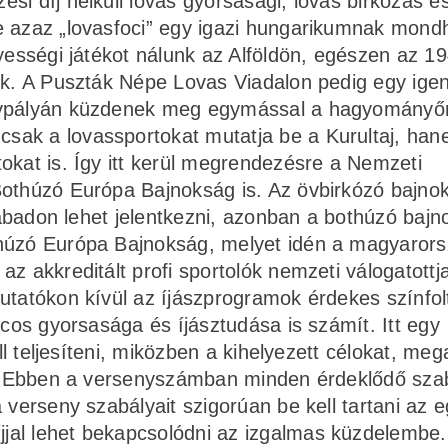
si díj nélküli lovas gyorsasági, lovas birkózás é
e azaz „lovasfoci” egy igazi hungarikumnak mond
gyességi játékot nálunk az Alföldön, egészen az 1
sok. A Puszták Népe Lovas Viadalon pedig egy ige
álypályán küzdenek meg egymással a hagyományő
sak a lovassportokat mutatja be a Kurultaj, han
okat is. Így itt kerül megrendezésre a Nemzeti
Bothúzó Európa Bajnokság is. Az övbirkózó bajno
szabadon lehet jelentkezni, azonban a bothúzó baj
thúzó Európa Bajnokság, melyet idén a magyarors
z akkreditált profi sportolók nemzeti válogatottja
utatókon kívül az íjászprogramok érdekes színfol
rcos gyorsasága és íjásztudása is számít. Itt egy
ell teljesíteni, miközben a kihelyezett célokat, meg
nek. Ebben a versenyszámban minden érdeklődő sz
 verseny szabályait szigorúan be kell tartani az e
jal lehet bekapcsolódni az izgalmas küzdelembe.