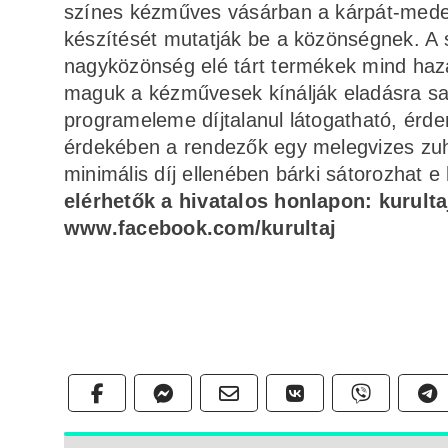
színes kézműves vásárban a kárpát-mede
készítését mutatják be a közönségnek. A
nagyközönség elé tárt termékek mind hazai
maguk a kézművesek kínálják eladásra saj
programeleme díjtalanul látogatható, érd
érdekében a rendezők egy melegvizes zuhan
minimális díj ellenében bárki sátorozhat 
elérhetők a hivatalos honlapon: kurulta
www.facebook.com/kurultaj