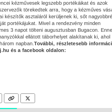
ncei kézművesek legszebb portékáikat és azok
 szervezők törekedtek arra, hogy a kézműves vás
 készítők asztaláról kerüljenek ki, sőt nagyobbr
át portékájukat. Mivel a rendezvény minden
emes 3 napot tölteni augusztusban Bugacon. Enn
yzókkal ellátott táborhelyet alakítanak ki, ahol
e három napban.
További, részletesebb informác
j.hu és a facebook oldalon: