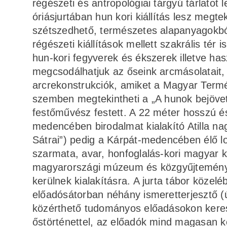
régészeti és antropológiai tárgyú tárlatot 
óriásjurtában hun kori kiállítás lesz megte
szétszedhető, természetes alapanyagokból 
régészeti kiállítások mellett szakrális tér i
hun-kori fegyverek és ékszerek illetve hasz
megcsodálhatjuk az őseink arcmásolatait, 
arcrekonstrukciók, amiket a Magyar Termé
szemben megtekintheti a „A hunok bejöve
festőművész festett. A 22 méter hosszú é
medencében birodalmat kialakító Atilla nag
Sátrai”) pedig a Kárpát-medencében élő 
szarmata, avar, honfoglalás-kori magyar ki
magyarországi múzeum és közgyűjtemény 
kerülnek kialakításra. A jurta tábor köze
előadósátorban néhány ismeretterjesztő (ú
közérthető tudományos előadásokon kere
őstörténettel, az előadók mind magasan 