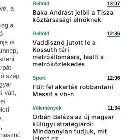
Belföld
13:07
vé, a
Baka Andrást jelöli a Tisza
köztársasági elnöknek
meg a
ó
Belföld
12:36
ja is.
Vaddisznó jutott le a
Kossuth téri
 ünnep,
metróállomásra, leállt a
íteni
metróközlekedés
rpát-
tó szép
Sport
12:06
gyar
FBI: fel akarták robbantani
 vált,
Messit a vb-n
ei
Vélemények
11:34
leti
Orbán Balázs az új magyar
e,
külügyi stratégiáról:
,
Mindannyian tudjuk, mit
özhasznú
jelent ez