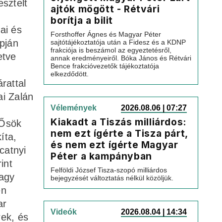
esztelt
ajtók mögött - Rétvári
borítja a bilit
ai és
Forsthoffer Ágnes és Magyar Péter
apján
sajtótájékoztatója után a Fidesz és a KDNP
frakciója is beszámol az egyeztetésről,
etve
annak eredményeiről. Bóka János és Rétvári
Bence frakcióvezetők tájékoztatója
elkezdődött.
rattal
i Zalán
Vélemények
2026.08.06 | 07:27
Kiakadt a Tiszás milliárdos:
„Ősök
nem ezt ígérte a Tisza párt,
íta,
és nem ezt ígérte Magyar
catnyi
Péter a kampányban
int
Felföldi József Tisza-szopó milliárdos
nagy
bejegyzését változtatás nélkül közöljük.
en
ar
Videók
2026.08.04 | 14:34
ek, és