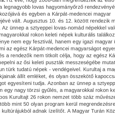
és.
Tíz éve, hogy 2008-ban megrendezték az első
pa legnagyobb lovas hagyományőrző rendezvényé
álkozójává és egyben a Kárpát-medencei magyar
vé vált. Augusztus 10. és 12. között rendezik 
. Az ünnep a sztyeppei lovas-nomád népekkel val
agyarokkal rokon keleti népek kulturális találkozó
nye nem egy fesztivál, hanem egy igazi magyar
ami az egész Kárpát-medencei magyarságot egyes
és a rendezők nem titkolt célja, hogy az egész Ká
nepelni az ősi keleti puszták messzeségébe muta
n türk tudatú népek - vendégeivel. Kurultaj a ma
ainak állít emléket, és olyan összekötő kapoccsá
t egyesíteni tudja. Azonban az ünnep a sztyepp
 egy nagy törzsi gyűlés, a magyarokkal rokon ke
napos Kurultajt 26 rokon nemzet több száz művész
 több mint 50 olyan program kerül megrendezésre
 kultúrájukból adnak ízelítőt. A Magyar Turán K