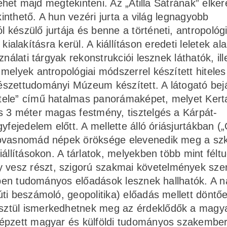
lehet majd megtekinteni. Az „Atilla Sátrának” elker
kinthető. A hun vezéri jurta a világ legnagyobb
készülő jurtája és benne a történeti, antropológi
s kialakításra kerül. A kiállításon eredeti leletek al
nálati tárgyak rekonstrukciói lesznek láthatók, ill
melyek antropológiai módszerrel készített hiteles
szettudományi Múzeum készített. A látogató bejá
tele” című hatalmas panorámaképet, melyet Kerta
s 3 méter magas festmény, tisztelgés a Kárpát-
yfejedelem előtt. A mellette álló óriásjurtákban (
lovasnomád népek öröksége elevenedik meg a szk
állításokon. A tárlatok, melyekben több mint féltu
vesz részt, szigorú szakmai követelmények szer
lében tudományos előadások lesznek hallhatók. A 
ti beszámoló, geopolitika) előadás mellett döntő
sztül ismerkedhetnek meg az érdeklődők a magy
képzett magyar és külföldi tudományos szakember