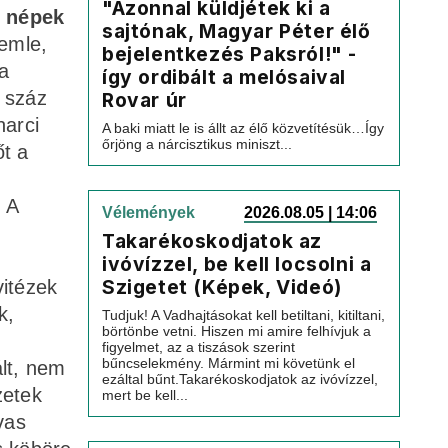
"Azonnal küldjétek ki a
d népek
sajtónak, Magyar Péter élő
emle,
bejelentkezés Paksról!" -
a
így ordibált a melósaival
b száz
Rovar úr
harci
A baki miatt le is állt az élő közvetítésük…Így
őrjöng a nárcisztikus miniszt...
t a
 A
Vélemények
2026.08.05 | 14:06
Takarékoskodjatok az
ivóvízzel, be kell locsolni a
Szigetet (Képek, Videó)
vitézek
k,
Tudjuk! A Vadhajtásokat kell betiltani, kitiltani,
börtönbe vetni. Hiszen mi amire felhívjuk a
figyelmet, az a tiszások szerint
bűncselekmény. Mármint mi követünk el
lt, nem
ezáltal bűnt.Takarékoskodjatok az ivóvízzel,
zetek
mert be kell...
vas