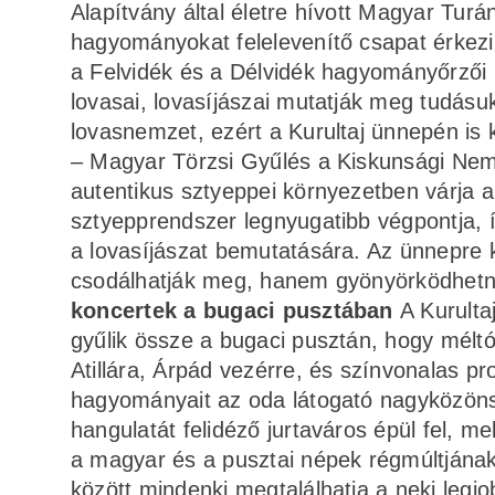
Alapítvány által életre hívott Magyar Tur
hagyományokat felelevenítő csapat érkezik
a Felvidék és a Délvidék hagyományőrzői 
lovasai, lovasíjászai mutatják meg tudás
lovasnemzet, ezért a Kurultaj ünnepén is k
– Magyar Törzsi Gyűlés a Kiskunsági Nem
autentikus sztyeppei környezetben várja a
sztyepprendszer legnyugatibb végpontja, í
a lovasíjászat bemutatására. Az ünnepre
csodálhatják meg, hanem gyönyörködhetn
koncertek a bugaci pusztában
A Kurult
gyűlik össze a bugaci pusztán, hogy mél
Atillára, Árpád vezérre, és színvonalas 
hagyományait az oda látogató nagyközöns
hangulatát felidéző jurtaváros épül fel, 
a magyar és a pusztai népek régmúltjának
között mindenki megtalálhatja a neki legj