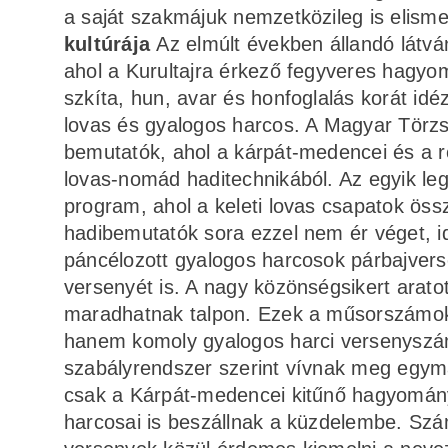
a saját szakmájuk nemzetközileg is elismer
kultúrája
Az elmúlt években állandó látv
ahol a Kurultajra érkező fegyveres hagyo
szkíta, hun, avar és honfoglalás korát id
lovas és gyalogos harcos. A Magyar Törzs
bemutatók, ahol a kárpát-medencei és a r
lovas-nomád haditechnikából. Az egyik le
program, ahol a keleti lovas csapatok ös
hadibemutatók sora ezzel nem ér véget, 
páncélozott gyalogos harcosok párbajvers
versenyét is. A nagy közönségsikert arato
maradhatnak talpon. Ezek a műsorszámok 
hanem komoly gyalogos harci versenyszám
szabályrendszer szerint vívnak meg egymá
csak a Kárpát-medencei kitűnő hagyomán
harcosai is beszállnak a küzdelembe. Szá