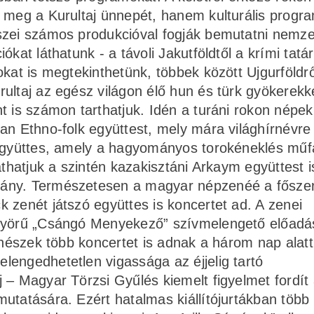
k meg a Kurultaj ünnepét, hanem kulturális progr
szei számos produkcióval fogják bemutatni nemz
kat láthatunk - a távoli Jakutföldtől a krími tatár
kat is megtekinthetünk, többek között Ujgurföldrő
ultaj az egész világon élő hun és türk gyökerekk
 is számon tarthatjuk. Idén a turáni rokon népek 
an Ethno-folk együttest, mely mára világhírnévre 
 együttes, amely a hagyományos torokéneklés műf
athatjuk a szintén kazakisztáni Arkaym együttest i
iány. Természetesen a magyar népzenéé a fősze
 zenét játszó együttes is koncertet ad. A zenei
önyörű „Csángó Menyekező” szívmelengető előadá
enészek több koncertet is adnak a három nap alatt
lengedhetetlen vigassága az éjjelig tartó
j – Magyar Törzsi Gyűlés kiemelt figyelmet fordít
utatására. Ezért hatalmas kiállítójurtákban több