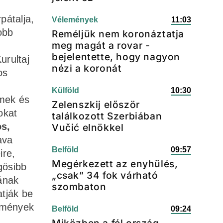
pátalja,
Vélemények
11:03
obb
Reméljük nem koronáztatja
meg magát a rovar -
bejelentette, hogy nagyon
urultaj
nézi a koronát
os
Külföld
10:30
lmek és
Zelenszkij először
okat
találkozott Szerbiában
os,
Vučić elnökkel
ava
Belföld
09:57
ire,
Megérkezett az enyhülés,
gösibb
„csak” 34 fok várható
ának
szombaton
atják be
semények
Belföld
09:24