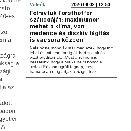
s köböre
Videók
2026.08.02 | 12:54
ható,
Felhívtuk Forsthoffer
940-es
szállodáját: maximumon
n
mehet a klíma, van
rző
medence és díszkivilágítás
is vacsora közben
em a
Nekünk ne mondják már meg ezek, hogy mit
lehet és mit nem, amíg ők bort isznak és
kságra
vizet prédikálnak…Most arról nem is
beszélünk, hogy a Majka nevű bohóc a
nokság a
siófoki Plázson ugrált tegnap, meg
zági
hamarosan megtartják a Sziget feszt...
i
tja az
adott
abadon
gyetlen
 A