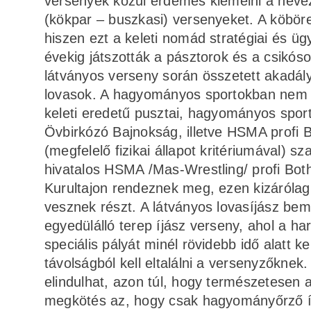
versenyek közül érdemes kiemelni a nevezé
(kökpar – buszkasi) versenyeket. A köbör
hiszen ezt a keleti nomád stratégiai és ü
évekig játszották a pásztorok és a csikó
látványos verseny során összetett akad
lovasok. A hagyományos sportokban nem c
keleti eredetű pusztai, hagyományos sport
Övbirkózó Bajnokság, illetve HSMA profi 
(megfelelő fizikai állapot kritériumával) 
hivatalos HSMA /Mas-Wrestling/ profi Bo
Kurultajon rendeznek meg, ezen kizárólag a
vesznek részt. A látványos lovasíjász bem
egyedülálló terep íjász verseny, ahol a ha
speciális pályát minél rövidebb idő alatt k
távolságból kell eltalálni a versenyzők
elindulhat, azon túl, hogy természetesen a
megkötés az, hogy csak hagyományőrző íj