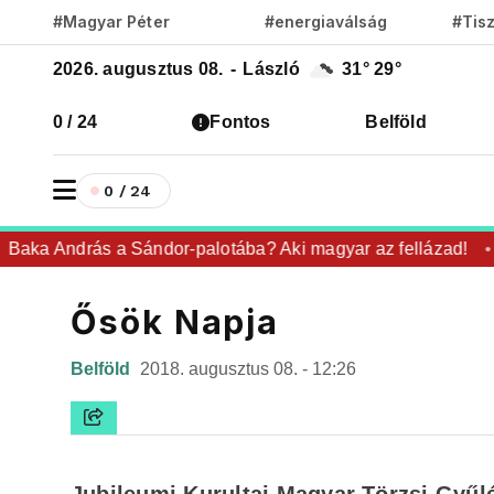
#Magyar Péter
#energiaválság
#Tis
2026. augusztus 08.
-
László
31°
29°
0 / 24
Fontos
Belföld
0 / 24
aka András a Sándor-palotába? Aki magyar az fellázad!
Ősök Napja
Belföld
2018. augusztus 08. - 12:26