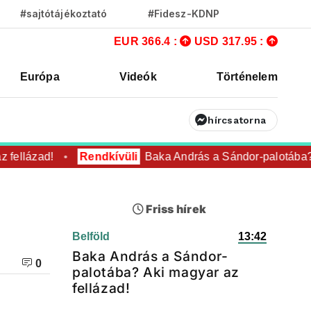
#sajtótájékoztató
#Fidesz-KDNP
EUR 366.4 :
USD 317.95 :
Európa
Videók
Történelem
hírcsatorna
ellázad!
Rendkívüli
Baka András a Sándor-palotába? Ak
Friss hírek
Belföld
13:42
Baka András a Sándor-
0
palotába? Aki magyar az
fellázad!