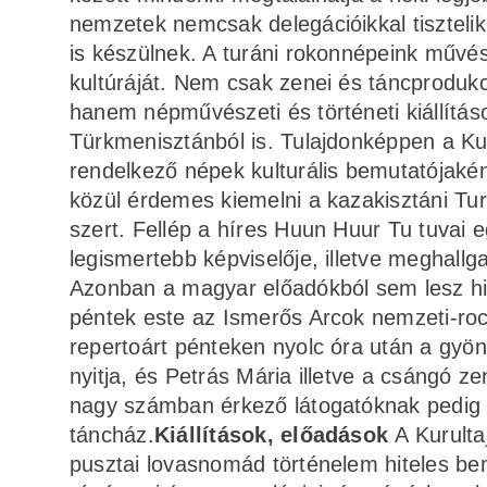
nemzetek nemcsak delegációikkal tiszteli
is készülnek. A turáni rokonnépeink művé
kultúráját. Nem csak zenei és táncprodukció
hanem népművészeti és történeti kiállításo
Türkmenisztánból is. Tulajdonképpen a Kur
rendelkező népek kulturális bemutatójaként
közül érdemes kiemelni a kazakisztáni Tur
szert. Fellép a híres Huun Huur Tu tuvai
legismertebb képviselője, illetve meghallg
Azonban a magyar előadókból sem lesz h
péntek este az Ismerős Arcok nemzeti-rock
repertoárt pénteken nyolc óra után a gy
nyitja, és Petrás Mária illetve a csángó z
nagy számban érkező látogatóknak pedig e
táncház.
Kiállítások, előadások
A Kurulta
pusztai lovasnomád történelem hiteles bem