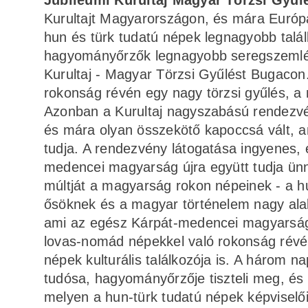
Jubileumi Kurultaj Magyar Törzsi Gyűl
Kurultajt Magyarországon, és mára Euró
hun és türk tudatú népek legnagyobb tal
hagyományőrzők legnagyobb seregszemléjé
Kurultaj - Magyar Törzsi Gyűlést Bugacon
rokonság révén egy nagy törzsi gyűlés, a m
Azonban a Kurultaj nagyszabású rendezvé
és mára olyan összekötő kapoccsá vált, 
tudja. A rendezvény látogatása ingyenes, 
medencei magyarság újra együtt tudja ün
múltját a magyarság rokon népeinek - a hu
ősöknek és a magyar történelem nagy alakj
ami az egész Kárpát-medencei magyarságo
lovas-nomád népekkel való rokonság révén
népek kulturális találkozója is. A három 
tudósa, hagyományőrzője tiszteli meg, és
melyen a hun-türk tudatú népek képviselői