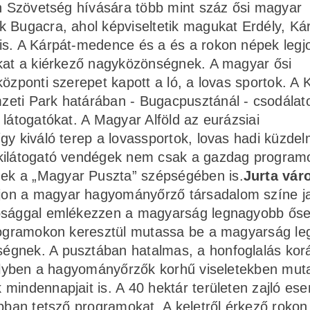
án Szövetség hívására több mint száz ősi magyar
 Bugacra, ahol képviseltetik magukat Erdély, Kár
is. A Kárpát-medence és a és a rokon népek legj
ukat a kiérkező nagyközönségnek. A magyar ősi
özponti szerepet kapott a ló, a lovas sportok. A K
zeti Park határában - Bugacpusztánál - csodálat
 látogatókat. A Magyar Alföld az eurázsiai
gy kiváló terep a lovassportok, lovas hadi küzde
 kilátogató vendégek nem csak a gazdag program
ek a „Magyar Puszta” szépségében is.
Jurta vár
ajon a magyar hagyományőrző társadalom színe j
tósággal emlékezzen a magyarság legnagyobb őse
programokon keresztül mutassa be a magyarság le
égnek. A pusztában hatalmas, a honfoglalás kor
melyben a hagyományőrzők korhű viseletekben mut
 mindennapjait is. A 40 hektár területen zajló e
obban tetsző programokat. A keletről érkező rokon