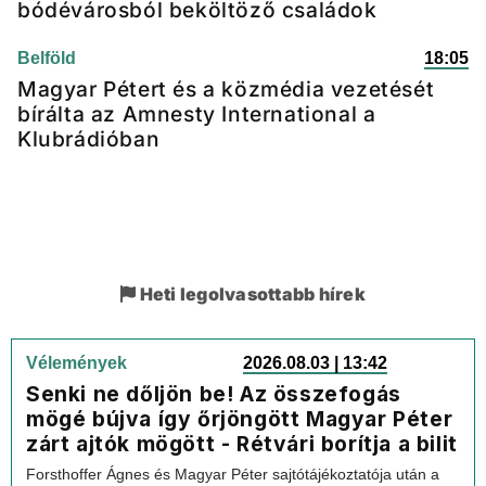
bódévárosból beköltöző családok
Belföld
18:05
Magyar Pétert és a közmédia vezetését
bírálta az Amnesty International a
Klubrádióban
Heti legolvasottabb hírek
Vélemények
2026.08.03 | 13:42
Senki ne dőljön be! Az összefogás
mögé bújva így őrjöngött Magyar Péter
zárt ajtók mögött - Rétvári borítja a bilit
Forsthoffer Ágnes és Magyar Péter sajtótájékoztatója után a