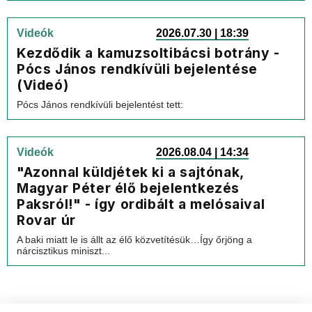
Videók
2026.07.30 | 18:39
Kezdődik a kamuzsoltibácsi botrány -
Pócs János rendkívüli bejelentése
(Videó)
Pócs János rendkívüli bejelentést tett:
Videók
2026.08.04 | 14:34
"Azonnal küldjétek ki a sajtónak,
Magyar Péter élő bejelentkezés
Paksról!" - így ordibált a melósaival
Rovar úr
A baki miatt le is állt az élő közvetítésük…Így őrjöng a
nárcisztikus miniszt...