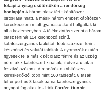
főkapitányság csütörtökön a rendőrség
honlapján.
A három olasz férfit kábítószer
birtoklása miatt, a másik három embert kábítószer-
kereskedelem miatt gyanúsítottként hallgatták ki -
áll a közleményben. A tájékoztatás szerint a három
olasz férfinál 114 különböző színű,
kábítószergyanús tablettát, több százezer forint
készpénzt és valutát találtak. A nyomozók ezután
figyeltek fel a másik két olasz férfire és az üzbég
nőre, akik kábítószert kínáltak, illetve árultak a
fesztiválozóknak. A rendőrök a kábítószer-
kereskedőktől több mint 100 tablettát, 8 tasak
fehér port és 8 tasak barna kábítószergyanús
anyagot foglaltak le - írták.
Forrás: Hunhír