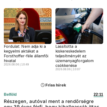
Fordulat: Nem adja ki a
Lassította a
kegyelmi aktákat a
kiskereskedelem
Forsthoffer-féle államfői
teljesítményét az
hivatal
üzemanyagforgalom
2026.08.06 | 10:49
csökkenése
2026.08.06 | 10:07
Friss hírek
Belföld
22:11
Részegen, autóval ment a rendőrségre
egy 39 éves férfi, hogy kihallgassák ittas