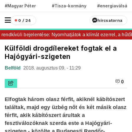
#Magyar Péter
#Tisza-kormány
#energiaválság
0 / 24
hírcsatorna
ndkívüli bejelentése: Nyomhatjátok a klímát ezerrel, a hűtőke
Külföldi drogdílereket fogtak el a
Hajógyári-szigeten
Belföld
2018. augusztus 09. - 11:29
0
Elfogtak három olasz férfit, akiknél kábítószert
találtak, majd egy üzbég nőt és két másik olasz
férfit, akik kábítószert árultak a
fesztiválozóknak szerda este a Hajógyári-
szigeten - közölte a Budapesti Rendőr-