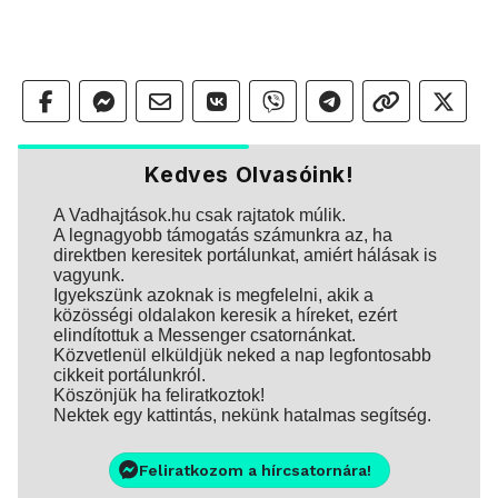
Kedves Olvasóink!
A Vadhajtások.hu csak rajtatok múlik.
A legnagyobb támogatás számunkra az, ha
direktben keresitek portálunkat, amiért hálásak is
vagyunk.
Igyekszünk azoknak is megfelelni, akik a
közösségi oldalakon keresik a híreket, ezért
elindítottuk a Messenger csatornánkat.
Közvetlenül elküldjük neked a nap legfontosabb
cikkeit portálunkról.
Köszönjük ha feliratkoztok!
Nektek egy kattintás, nekünk hatalmas segítség.
Feliratkozom a hírcsatornára!