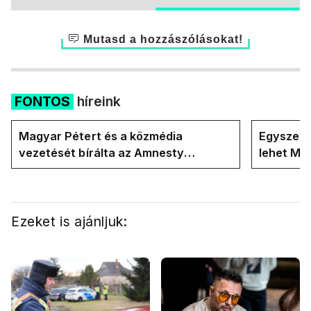
Mutasd a hozzászólásokat!
FONTOS
híreink
Magyar Pétert és a közmédia
Egyszerre
vezetését bírálta az Amnesty
lehet Ma
International a Klubrádióban
Ezeket is ajánljuk: