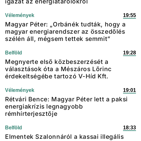
igazat az energiatárolókról
Vélemények
19:55
Magyar Péter: „Orbánék tudták, hogy a
magyar energiarendszer az összedőlés
szélén áll, mégsem tettek semmit”
Belföld
19:28
Megnyerte első közbeszerzését a
választások óta a Mészáros Lőrinc
érdekeltségébe tartozó V-Híd Kft.
Vélemények
19:01
Rétvári Bence: Magyar Péter lett a paksi
energiakrízis legnagyobb
rémhírterjesztője
Belföld
18:33
Elmentek Szalonnáról a kassai illegális