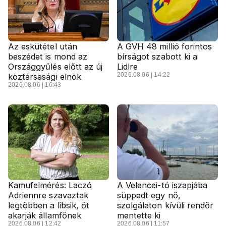
Az eskütétel után
A GVH 48 millió forintos
beszédet is mond az
bírságot szabott ki a
Országgyűlés előtt az új
Lidlre
2026.08.06 | 14:22
köztársasági elnök
2026.08.06 | 16:43
Kamufelmérés: Laczó
A Velencei-tó iszapjába
Adriennre szavaztak
süppedt egy nő,
legtöbben a libsik, őt
szolgálaton kívüli rendőr
akarják államfőnek
mentette ki
2026.08.06 | 12:42
2026.08.06 | 11:57