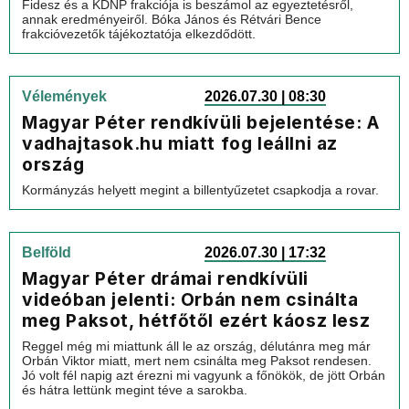
Fidesz és a KDNP frakciója is beszámol az egyeztetésről,
annak eredményeiről. Bóka János és Rétvári Bence
frakcióvezetők tájékoztatója elkezdődött.
Vélemények
2026.07.30 | 08:30
Magyar Péter rendkívüli bejelentése: A
vadhajtasok.hu miatt fog leállni az
ország
Kormányzás helyett megint a billentyűzetet csapkodja a rovar.
Belföld
2026.07.30 | 17:32
Magyar Péter drámai rendkívüli
videóban jelenti: Orbán nem csinálta
meg Paksot, hétfőtől ezért káosz lesz
Reggel még mi miattunk áll le az ország, délutánra meg már
Orbán Viktor miatt, mert nem csinálta meg Paksot rendesen.
Jó volt fél napig azt érezni mi vagyunk a főnökök, de jött Orbán
és hátra lettünk megint téve a sarokba.