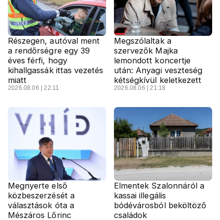
Részegen, autóval ment
Megszólaltak a
a rendőrségre egy 39
szervezők Majka
éves férfi, hogy
lemondott koncertje
kihallgassák ittas vezetés
után: Anyagi veszteség
miatt
kétségkívül keletkezett
2026.08.06 | 22:11
2026.08.06 | 21:18
Megnyerte első
Elmentek Szalonnáról a
közbeszerzését a
kassai illegális
választások óta a
bódévárosból beköltöző
Mészáros Lőrinc
családok