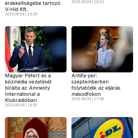
2026.08.06 | 18:33
érdekeltségébe tartozó
V-Híd Kft.
2026.08.06 | 19:28
Magyar Pétert és a
Antifa-per:
közmédia vezetését
szeptemberben
bírálta az Amnesty
folytatódik az eljárás
International a
másodfokon
2026.08.06 | 17:38
Klubrádióban
2026.08.06 | 18:05