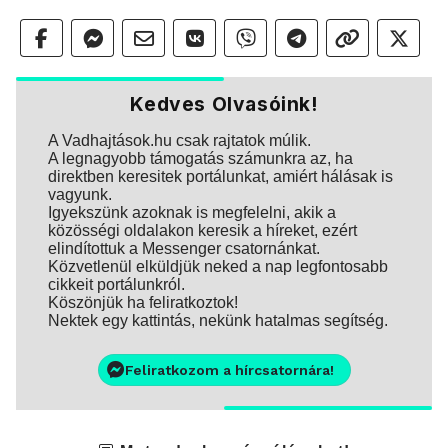
Kedves Olvasóink!
A Vadhajtások.hu csak rajtatok múlik.
A legnagyobb támogatás számunkra az, ha
direktben keresitek portálunkat, amiért hálásak is
vagyunk.
Igyekszünk azoknak is megfelelni, akik a
közösségi oldalakon keresik a híreket, ezért
elindítottuk a Messenger csatornánkat.
Közvetlenül elküldjük neked a nap legfontosabb
cikkeit portálunkról.
Köszönjük ha feliratkoztok!
Nektek egy kattintás, nekünk hatalmas segítség.
Feliratkozom a hírcsatornára!