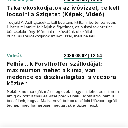
Takarékoskodjatok az ivóvízzel, be kell
locsolni a Szigetet (Képek, Videó)
Tudjuk! A Vadhajtásokat kell betiltani, kitiltani, börtönbe vetni.
Hiszen mi amire felhívjuk a figyelmet, az a tiszások szerint
bűncselekmény. Mármint mi követünk el ezáltal
bűnt.Takarékoskodjatok az ivóvízzel, mert be kell...
Videók
2026.08.02 | 12:54
Felhívtuk Forsthoffer szállodáját:
maximumon mehet a klíma, van
medence és díszkivilágítás is vacsora
közben
Nekünk ne mondják már meg ezek, hogy mit lehet és mit nem,
amíg ők bort isznak és vizet prédikálnak…Most arról nem is
beszélünk, hogy a Majka nevű bohóc a siófoki Plázson ugrált
tegnap, meg hamarosan megtartják a Sziget feszt...