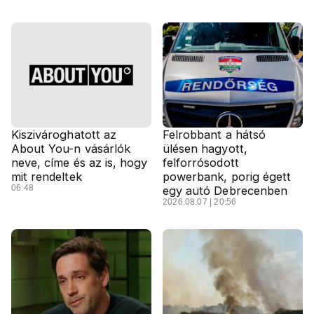
Kiszivároghatott az
Felrobbant a hátsó
About You-n vásárlók
ülésen hagyott,
neve, címe és az is, hogy
felforrósodott
mit rendeltek
powerbank, porig égett
06:48
egy autó Debrecenben
2026.08.07 | 20:56