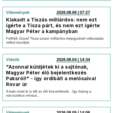
Vélemények
2026.08.06 | 07:27
Kiakadt a Tiszás milliárdos: nem ezt
ígérte a Tisza párt, és nem ezt ígérte
Magyar Péter a kampányban
Felföldi József Tisza-szopó milliárdos bejegyzését változtatás
nélkül közöljük.
Videók
2026.08.04 | 14:34
"Azonnal küldjétek ki a sajtónak,
Magyar Péter élő bejelentkezés
Paksról!" - így ordibált a melósaival
Rovar úr
A baki miatt le is állt az élő közvetítésük…Így őrjöng a
nárcisztikus miniszt...
Vélemények
2026.08.05 | 14:06