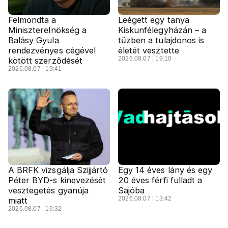
Felmondta a
Leégett egy tanya
Miniszterelnökség a
Kiskunfélegyházán – a
Balásy Gyula
tűzben a tulajdonos is
rendezvényes cégével
életét vesztette
2026.08.07 | 19:10
kötött szerződését
2026.08.07 | 19:41
A BRFK vizsgálja Szijjártó
Egy 14 éves lány és egy
Péter BYD-s kinevezését
20 éves férfi fulladt a
vesztegetés gyanúja
Sajóba
2026.08.07 | 13:42
miatt
2026.08.07 | 16:32