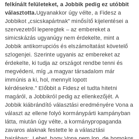
felkínált felületeket, a Jobbik pedig ez utóbbit
választotta.
Ugyanakkor úgy vélte, a Fidesz a
Jobbikot „csicskapártnak” minősítő kijelentései a
szervezetről leperegtek – az embereket a
simicskázás ugyanúgy nem érdekelte, mint a
Jobbik antikorrupciós és elszámoltatást követelő
szlogenjei. Szerinte ugyanis az embereket az
érdekelte, ki tudja az országot rendbe tenni és
megvédeni, míg „a magyar társadalom már
immúnis a ki, hol, mennyit lopott
kérdésekre.” Előbbit a Fidesz el tudta hitetni
magáról, a Jobbikról pedig az ellenkezőjét. A
Jobbik kiábrándító választási eredményére Vona a
választ az ellene folyó kormánypárti kampányban
látta, miután úgy vélte, a kormánypropaganda
zavaros alaknak festette le a választási
hajrában: „Lehet, hogy Vona nem lop, de homokos