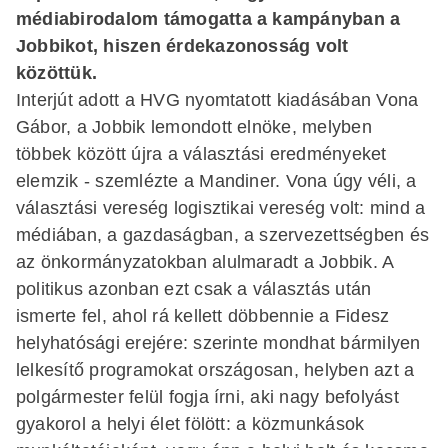
médiabirodalom támogatta a kampányban a
Jobbikot, hiszen érdekazonosság volt
közöttük.
Interjút adott a HVG nyomtatott kiadásában Vona
Gábor, a Jobbik lemondott elnöke, melyben
többek között újra a választási eredményeket
elemzik - szemlézte a
Mandiner
. Vona úgy véli, a
választási vereség logisztikai vereség volt: mind a
médiában, a gazdaságban, a szervezettségben és
az önkormányzatokban alulmaradt a Jobbik. A
politikus azonban ezt csak a választás után
ismerte fel, ahol rá kellett döbbennie a Fidesz
helyhatósági erejére: szerinte mondhat bármilyen
lelkesítő programokat országosan, helyben azt a
polgármester felül fogja írni, aki nagy befolyást
gyakorol a helyi élet fölött: a közmunkások