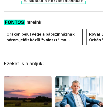
Mutasd a hozzászólásokat!
FONTOS
híreink
Órákon belül vége a bábszínháznak:
Rovar úr 
három jelölt közül "választ" ma
Orbán Vik
államfőt a Tisza-frakció
felelős a
Ezeket is ajánljuk: