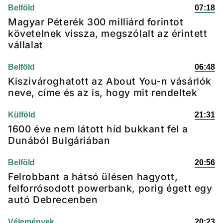
Belföld
07:18
Magyar Péterék 300 milliárd forintot
követelnek vissza, megszólalt az érintett
vállalat
Belföld
06:48
Kiszivároghatott az About You-n vásárlók
neve, címe és az is, hogy mit rendeltek
Külföld
21:31
1600 éve nem látott híd bukkant fel a
Dunából Bulgáriában
Belföld
20:56
Felrobbant a hátsó ülésen hagyott,
felforrósodott powerbank, porig égett egy
autó Debrecenben
Vélemények
20:23