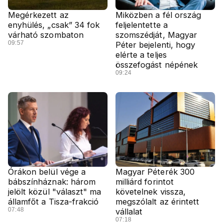
Megérkezett az
Miközben a fél ország
enyhülés, „csak” 34 fok
feljelentette a
várható szombaton
szomszédját, Magyar
09:57
Péter bejelenti, hogy
elérte a teljes
összefogást népének
09:24
Órákon belül vége a
Magyar Péterék 300
bábszínháznak: három
milliárd forintot
jelölt közül "választ" ma
követelnek vissza,
államfőt a Tisza-frakció
megszólalt az érintett
07:48
vállalat
07:18