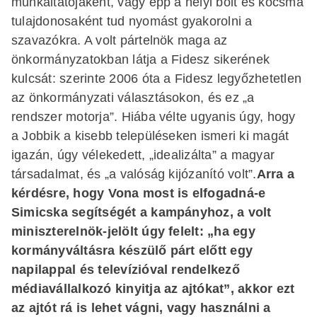
munkáltatójaként, vagy épp a helyi bolt és kocsma
tulajdonosaként tud nyomást gyakorolni a
szavazókra. A volt pártelnök maga az
önkormányzatokban látja a Fidesz sikerének
kulcsát: szerinte 2006 óta a Fidesz legyőzhetetlen
az önkormányzati választásokon, és ez „a
rendszer motorja”. Hiába vélte ugyanis úgy, hogy
a Jobbik a kisebb településeken ismeri ki magát
igazán, úgy vélekedett, „idealizálta” a magyar
társadalmat, és „a valóság kijózanító volt”.
Arra a
kérdésre, hogy Vona most is elfogadná-e
Simicska segítségét a kampányhoz, a volt
miniszterelnök-jelölt úgy felelt: „ha egy
kormányváltásra készülő párt előtt egy
napilappal és televízióval rendelkező
médiavállalkozó kinyitja az ajtókat”, akkor ezt
az ajtót rá is lehet vágni, vagy használni a