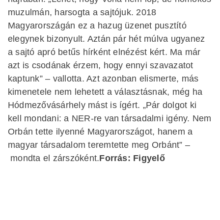
muzulmán, harsogta a sajtójuk. 2018
Magyarországán ez a hazug üzenet pusztító
elegynek bizonyult. Aztán pár hét múlva ugyanez
a sajtó apró betűs hírként elnézést kért. Ma már
azt is csodának érzem, hogy ennyi szavazatot
kaptunk” – vallotta. Azt azonban elismerte, más
kimenetele nem lehetett a választásnak, még ha
Hódmezővásárhely mást is ígért. „Pár dolgot ki
kell mondani: a NER-re van társadalmi igény. Nem
Orbán tette ilyenné Magyarországot, hanem a
magyar társadalom teremtette meg Orbánt” –
mondta el zárszóként.
Forrás: Figyelő