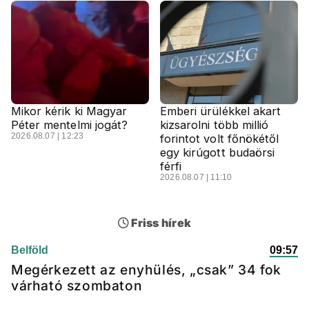
Mikor kérik ki Magyar
Emberi ürülékkel akart
Péter mentelmi jogát?
kizsarolni több millió
2026.08.07 | 12:23
forintot volt főnökétől
egy kirúgott budaörsi
férfi
2026.08.07 | 11:10
Friss hírek
Belföld
09:57
Megérkezett az enyhülés, „csak” 34 fok
várható szombaton