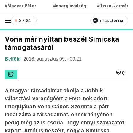
#Magyar Péter
#energiaválság
#Tisza-kormány
0 / 24
hírcsatorna
Vona már nyíltan beszél Simicska
támogatásáról
Belföld
2018. augusztus 09. - 09:21
0
A magyar társadalmat okolja a Jobbik
választási vereségéért a HVG-nek adott
interjújában Vona Gábor. Szerinte a párt
idealizálta a társadalmat, ennek fényében
pedig még az is csoda, hogy ennyi szavazatot
kapott. Arról is beszélt, hogy a Simicska