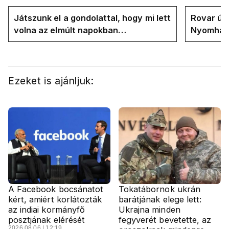
Játszunk el a gondolattal, hogy mi lett
Rovar úr 
volna az elmúlt napokban
Nyomhatjá
rezsicsökkentés nélkül
hűtőket l
energiav
Ezeket is ajánljuk:
A Facebook bocsánatot
Tokatábornok ukrán
kért, amiért korlátozták
barátjának elege lett:
az indiai kormányfő
Ukrajna minden
posztjának elérését
fegyverét bevetette, az
2026.08.06 | 12:19