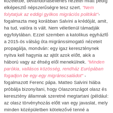
közéletbe, bevándorlásellenes nézetei miatt pedig
elképesztő népszerűségre tesz szert.
"Nem
folytatjuk az eddigi gyilkos migrációs politikát"
-
fogalmazta meg korábban Salvini a krédóját, amit,
ha tud, valóra is vált. Nem véletlenül támadják
egyfolytában. Ezzel szemben a katolikus egyházfő
a 2015-ös válság óta migránssimogató nézeteit
propagálja, mondván: egy igaz kereszténynek
nyitva kell hagynia az ajtót azok előtt, akik a
háború vagy az éhség elől menekülnek.
"Minden
parókia, vallásos közösség, rendház Európában
fogadjon be egy-egy migránscsaládot"
-
fogalmazott Ferenc pápa. Matteo Salvini hiába
próbálja bizonyítani, hogy Olaszországot olasz és
keresztény államnak szeretné megtartani (például:
az olasz törvényhozás előtt van egy javaslat, mely
minden középületben kötelezővé tenné a