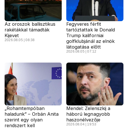
Az oroszok ballisztikus
Fegyveres férfit
rakétákkal támadták
tartóztattak le Donald
Kijevet
Trump kaliforniai
2026.08.05 | 08:38
golfklubjánál az elnök
látogatása előtt
2026.08.05 | 07:12
„Rohamtempóban
Mendel: Zelenszkij a
haladunk” – Orbán Anita
háború legnagyobb
szerint egy olyan
haszonélvezője
2026.08.04 | 19:53
rendszert kell