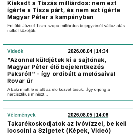
Kiakadt a Tiszás milliárdos: nem ezt
ígérte a Tisza párt, és nem ezt ígérte
Magyar Péter a kampányban
Felföldi József Tisza-szopó milliárdos bejegyzését változtatás
nélkül közöljük.
Videók
2026.08.04 | 14:34
"Azonnal küldjétek ki a sajtónak,
Magyar Péter élő bejelentkezés
Paksról!" - így ordibált a melósaival
Rovar úr
A baki miatt le is állt az élő közvetítésük…Így őrjöng a
nárcisztikus miniszt...
Vélemények
2026.08.05 | 14:06
Takarékoskodjatok az ivóvízzel, be kell
locsolni a Szigetet (Képek, Videó)