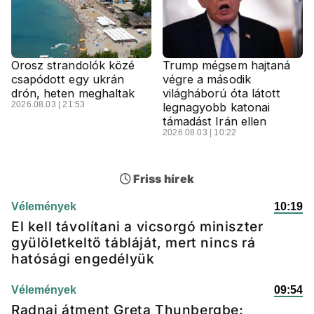
Orosz strandolók közé
Trump mégsem hajtaná
csapódott egy ukrán
végre a második
drón, heten meghaltak
világháború óta látott
2026.08.03 | 21:53
legnagyobb katonai
támadást Irán ellen
2026.08.03 | 10:22
Friss hírek
Vélemények
10:19
El kell távolítani a vicsorgó miniszter
gyülöletkeltő tábláját, mert nincs rá
hatósági engedélyük
Vélemények
09:54
Radnai átment Greta Thunbergbe: