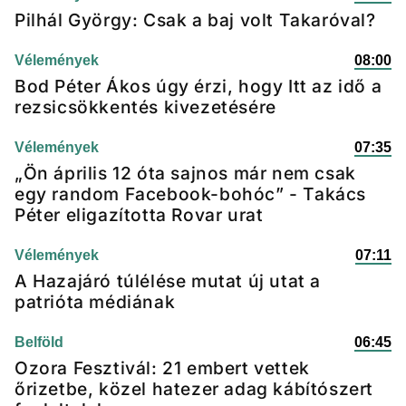
Pilhál György: Csak a baj volt Takaróval?
Vélemények
08:00
Bod Péter Ákos úgy érzi, hogy Itt az idő a
rezsicsökkentés kivezetésére
Vélemények
07:35
„Ön április 12 óta sajnos már nem csak
egy random Facebook-bohóc” - Takács
Péter eligazította Rovar urat
Vélemények
07:11
A Hazajáró túlélése mutat új utat a
patrióta médiának
Belföld
06:45
Ozora Fesztivál: 21 embert vettek
őrizetbe, közel hatezer adag kábítószert