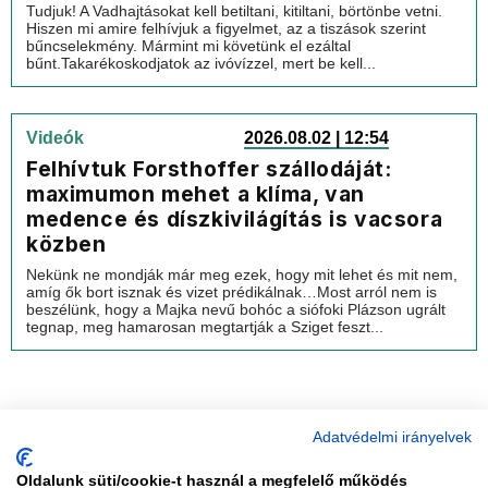
Tudjuk! A Vadhajtásokat kell betiltani, kitiltani, börtönbe vetni.
Hiszen mi amire felhívjuk a figyelmet, az a tiszások szerint
bűncselekmény. Mármint mi követünk el ezáltal
bűnt.Takarékoskodjatok az ivóvízzel, mert be kell...
Videók
2026.08.02 | 12:54
Felhívtuk Forsthoffer szállodáját:
maximumon mehet a klíma, van
medence és díszkivilágítás is vacsora
közben
Nekünk ne mondják már meg ezek, hogy mit lehet és mit nem,
amíg ők bort isznak és vizet prédikálnak…Most arról nem is
beszélünk, hogy a Majka nevű bohóc a siófoki Plázson ugrált
tegnap, meg hamarosan megtartják a Sziget feszt...
Adatvédelmi irányelvek
Oldalunk süti/cookie-t használ a megfelelő működés