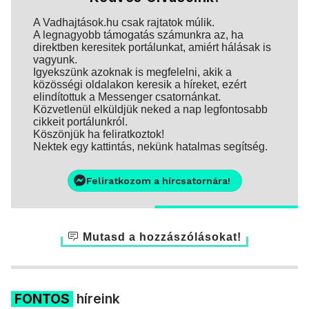
A Vadhajtások.hu csak rajtatok múlik.
A legnagyobb támogatás számunkra az, ha
direktben keresitek portálunkat, amiért hálásak is
vagyunk.
Igyekszünk azoknak is megfelelni, akik a
közösségi oldalakon keresik a híreket, ezért
elindítottuk a Messenger csatornánkat.
Közvetlenül elküldjük neked a nap legfontosabb
cikkeit portálunkról.
Köszönjük ha feliratkoztok!
Nektek egy kattintás, nekünk hatalmas segítség.
Feliratkozom a hírcsatornára!
Mutasd a hozzászólásokat!
FONTOS
híreink