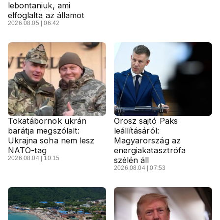
lebontaniuk, ami
elfoglalta az államot
2026.08.05 | 06:42
Tokatábornok ukrán
Orosz sajtó Paks
barátja megszólalt:
leállításáról:
Ukrajna soha nem lesz
Magyarország az
NATO-tag
energiakatasztrófa
2026.08.04 | 10:15
szélén áll
2026.08.04 | 07:53