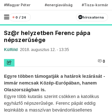
#Magyar Péter
#energiaválság
#Tisza-kormány
0 / 24
hírcsatorna
Sz@r helyzetben Ferenc pápa
népszerűsége
Külföld
2018. augusztus 12. - 13:35
0
Egyre többen támogatják a határok lezárását -
immár nemcsak Közép-Európában, hanem
Olaszországban is.
Egyre több kutatás szerint csökken a katolikus
egyházfő népszerűsége. Ferenc pápát eddig
leginkább a masszívan bevándorlásellenes