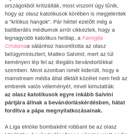
országokból kritizálták, most viszont úgy tűnik,
hogy az olasz katolikusok körében is megjelentek
a "kritikus hangok". Pár héttel ezelőtt még a
balliberális médiumok arról cikkeztek, hogy a
legnagyobb katolikus hetilap, a
Famiglia
Cristiana
a sátánhoz hasonlította az olasz
belügyminisztert, Matteo Salvinit, mert az túl
keményen lép fel az illegális bevándorlókkal
szemben. Most azonban ismét kiderült, hogy a
mainstream média által diktált közélet nem fedi az
emberek valós véleményét, mivel kimutatták:
az olasz katolikusok egyre inkább Salvini
pártjára állnak a bevándorláskérdésben, hátat
fordítva a pápa megnyilatkozásainak.
A Liga elnöke bombaként robbant be az olasz