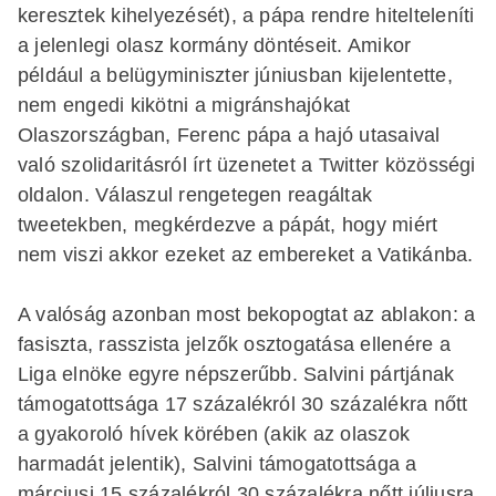
keresztek kihelyezését), a pápa rendre hitelteleníti
a jelenlegi olasz kormány döntéseit. Amikor
például a belügyminiszter jú­niusban kijelentette,
nem engedi kikötni a migránshajókat
Olaszországban, Ferenc pápa a hajó utasaival
való szolidaritásról írt üzenetet a Twitter közösségi
oldalon. Válaszul rengetegen reagáltak
tweetekben, megkérdezve a pápát, hogy miért
nem viszi akkor ezeket az embereket a Vatikánba.
A valóság azonban most bekopogtat az ablakon: a
fasiszta, rasszista jelzők osztogatása ellenére a
Liga elnöke egyre népszerűbb. Salvini pártjának
támogatottsága 17 százalékról 30 százalékra nőtt
a gyakoroló hívek körében (akik az olaszok
harmadát jelentik), Salvini támogatottsága a
márciusi 15 százalékról 30 százalékra nőtt júliusra