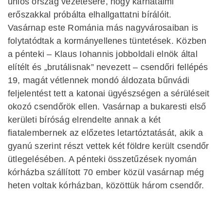
uniós ország vezetésére, hogy karhatalmi
erőszakkal próbálta elhallgattatni bírálóit.
Vasárnap este Románia más nagyvárosaiban is
folytatódtak a kormányellenes tüntetések. Közben
a pénteki – Klaus Iohannis jobboldali elnök által
elítélt és „brutálisnak” nevezett – csendőri fellépés
19, magát vétlennek mondó áldozata bűnvádi
feljelentést tett a katonai ügyészségen a sérüléseit
okozó csendőrök ellen. Vasárnap a bukaresti első
kerületi bíróság elrendelte annak a két
fiatalembernek az előzetes letartóztatását, akik a
gyanú szerint részt vettek két földre került csendőr
ütlegelésében. A pénteki összetűzések nyomán
kórházba szállított 70 ember közül vasárnap még
heten voltak kórházban, közöttük három csendőr.