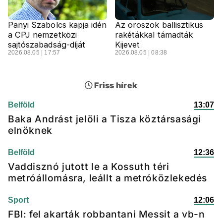
Panyi Szabolcs kapja idén
Az oroszok ballisztikus
a CPJ nemzetközi
rakétákkal támadták
sajtószabadság-díját
Kijevet
2026.08.05 | 17:57
2026.08.05 | 08:38
Friss hírek
Belföld
13:07
Baka Andrást jelöli a Tisza köztársasági
elnöknek
Belföld
12:36
Vaddisznó jutott le a Kossuth téri
metróállomásra, leállt a metróközlekedés
Sport
12:06
FBI: fel akarták robbantani Messit a vb-n