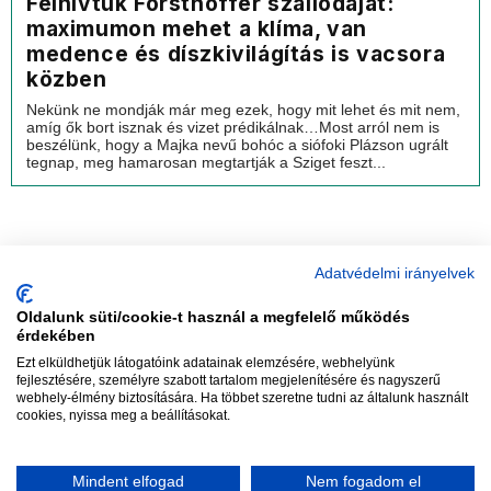
Felhívtuk Forsthoffer szállodáját:
maximumon mehet a klíma, van
medence és díszkivilágítás is vacsora
közben
Nekünk ne mondják már meg ezek, hogy mit lehet és mit nem,
amíg ők bort isznak és vizet prédikálnak…Most arról nem is
beszélünk, hogy a Majka nevű bohóc a siófoki Plázson ugrált
tegnap, meg hamarosan megtartják a Sziget feszt...
Adatvédelmi irányelvek
Oldalunk süti/cookie-t használ a megfelelő működés
vadhajtások
érdekében
Ezt elküldhetjük látogatóink adatainak elemzésére, webhelyünk
fejlesztésére, személyre szabott tartalom megjelenítésére és nagyszerű
webhely-élmény biztosítására. Ha többet szeretne tudni az általunk használt
Szerkesztőség:
szerk@vadhajtasok.hu
cookies, nyissa meg a beállításokat.
Modi:
moderator@vadhajtasok.hu
Adatvédelem
Impresszum
Szerzői jogok
Mindent elfogad
Nem fogadom el