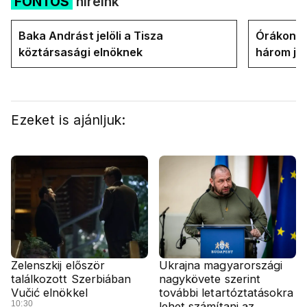
FONTOS
híreink
Baka Andrást jelöli a Tisza
Órákon b
köztársasági elnöknek
három jel
államfőt 
Ezeket is ajánljuk:
Zelenszkij először
Ukrajna magyarországi
találkozott Szerbiában
nagykövete szerint
Vučić elnökkel
további letartóztatásokra
10:30
lehet számítani az