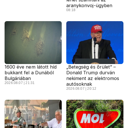
aranykonvoj-ügyben
08:18
1600 éve nem látott híd
„Betegség és őrület” –
bukkant fel a Dunából
Donald Trump durván
Bulgáriában
nekiment az elektromos
2026.08.07 | 21:31
autósoknak
2026.08.07 | 20:12