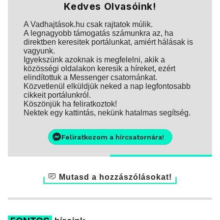
Kedves Olvasóink!
A Vadhajtások.hu csak rajtatok múlik.
A legnagyobb támogatás számunkra az, ha
direktben keresitek portálunkat, amiért hálásak is
vagyunk.
Igyekszünk azoknak is megfelelni, akik a
közösségi oldalakon keresik a híreket, ezért
elindítottuk a Messenger csatornánkat.
Közvetlenül elküldjük neked a nap legfontosabb
cikkeit portálunkról.
Köszönjük ha feliratkoztok!
Nektek egy kattintás, nekünk hatalmas segítség.
Feliratkozom a hírcsatornára!
Mutasd a hozzászólásokat!