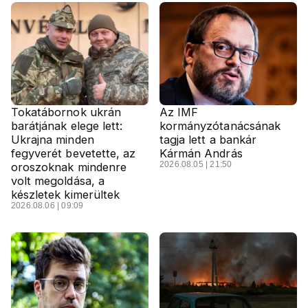
Tokatábornok ukrán
Az IMF
barátjának elege lett:
kormányzótanácsának
Ukrajna minden
tagja lett a bankár
fegyverét bevetette, az
Kármán András
2026.08.05 | 21:50
oroszoknak mindenre
volt megoldása, a
készletek kimerültek
2026.08.06 | 09:09