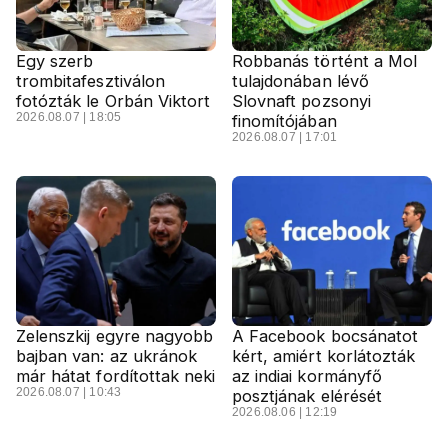
Egy szerb
Robbanás történt a Mol
trombitafesztiválon
tulajdonában lévő
fotózták le Orbán Viktort
Slovnaft pozsonyi
2026.08.07 | 18:05
finomítójában
2026.08.07 | 17:01
Zelenszkij egyre nagyobb
A Facebook bocsánatot
bajban van: az ukránok
kért, amiért korlátozták
már hátat fordítottak neki
az indiai kormányfő
2026.08.07 | 10:43
posztjának elérését
2026.08.06 | 12:19