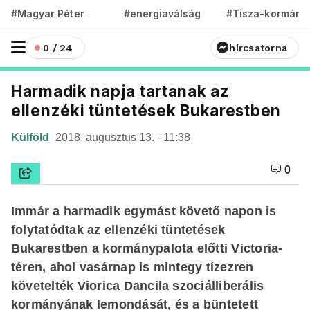
#Magyar Péter
#energiaválság
#Tisza-kormány
0 / 24
hírcsatorna
Harmadik napja tartanak az
ellenzéki tüntetések Bukarestben
Külföld
2018. augusztus 13. - 11:38
0
Immár a harmadik egymást követő napon is
folytatódtak az ellenzéki tüntetések
Bukarestben a kormánypalota előtti Victoria-
téren, ahol vasárnap is mintegy tízezren
követelték Viorica Dancila szociálliberális
kormányának lemondását, és a büntetett