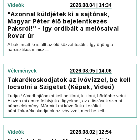
Videók
2026.08.04 | 14:34
"Azonnal küldjétek ki a sajtónak,
Magyar Péter élő bejelentkezés
Paksról!" - így ordibált a melósaival
Rovar úr
A baki miatt le is állt az élő közvetítésük…Így őrjöng a
nárcisztikus miniszt...
Vélemények
2026.08.05 | 14:06
Takarékoskodjatok az ivóvízzel, be kell
locsolni a Szigetet (Képek, Videó)
Tudjuk! A Vadhajtásokat kell betiltani, kitiltani, börtönbe vetni.
Hiszen mi amire felhívjuk a figyelmet, az a tiszások szerint
bűncselekmény. Mármint mi követünk el ezáltal
bűnt.Takarékoskodjatok az ivóvízzel, mert be kell...
Videók
2026.08.02 | 12:54