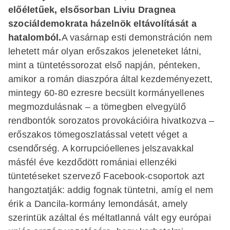
előéletűek, elsősorban Liviu Dragnea
szociáldemokrata házelnök eltávolítását a
hatalomból.
A vasárnap esti demonstráción nem
lehetett már olyan erőszakos jeleneteket látni,
mint a tüntetéssorozat első napján, pénteken,
amikor a román diaszpóra által kezdeményezett,
mintegy 60-80 ezresre becsült kormányellenes
megmozdulásnak – a tömegben elvegyülő
rendbontók sorozatos provokációira hivatkozva –
erőszakos tömegoszlatással vetett véget a
csendőrség. A korrupcióellenes jelszavakkal
másfél éve kezdődött romániai ellenzéki
tüntetéseket szervező Facebook-csoportok azt
hangoztatják: addig fognak tüntetni, amíg el nem
érik a Dancila-kormány lemondását, amely
szerintük azáltal és méltatlanná vált egy európai