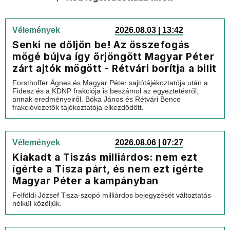
Vélemények
2026.08.03 | 13:42
Senki ne dőljön be! Az összefogás
mögé bújva így őrjöngött Magyar Péter
zárt ajtók mögött - Rétvári borítja a bilit
Forsthoffer Ágnes és Magyar Péter sajtótájékoztatója után a
Fidesz és a KDNP frakciója is beszámol az egyeztetésről,
annak eredményeiről. Bóka János és Rétvári Bence
frakcióvezetők tájékoztatója elkezdődött.
Vélemények
2026.08.06 | 07:27
Kiakadt a Tiszás milliárdos: nem ezt
ígérte a Tisza párt, és nem ezt ígérte
Magyar Péter a kampányban
Felföldi József Tisza-szopó milliárdos bejegyzését változtatás
nélkül közöljük.