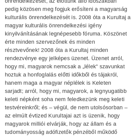
önrendelkezését, az előttünk álló időszakban
pedig közösen meg fogjuk erősíteni a magyarság
kulturális önrendelkezését is. 2008 óta a Kurultaj a
magyar kulturális önrendelkezési igény
kinyilvánításának legnépesebb fóruma. Köszönet
érte minden szervezőnek és minden
résztvevőnek! 2008 óta a Kurultaj minden
rendezvénye egy jelképes üzenet. Üzenet arról,
hogy mi, magyarok nemcsak a „lélek” szavunkat
hoztuk a honfoglalás előtti időkből és tájakról,
hanem maga a magyar néplélek is Keleten
sarjadt; arról, hogy mi, magyarok, a legnyugatibb
keleti népként soha nem feledkezünk meg keleti
testvé­reinkről; és – végül, de nem utolsósorban –
az elmúlt évtized Kurultajai azt is üzenik, hogy
magyarok milliói elvárják, hogy az állam és a
tudományosság adófizetők pénzéből működő