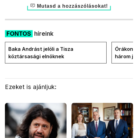
Mutasd a hozzászólásokat!
FONTOS
híreink
Baka Andrást jelöli a Tisza
Órákon b
köztársasági elnöknek
három jel
államfőt 
Ezeket is ajánljuk: