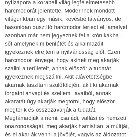
nyílzápora a korabeli világ legfélelmetesebb
harcmodorát jelentette. Modernnek mondott
világunkban egy másik, kevésbé látványos, de
hasonlóan pusztító harcmodor terjedt el, amelyet
azonban már nem jegyeznek fel a krónikákba –
sőt amelynek mibenlétét és alkalmazóit
igyekeznek elrejteni a nyilvánosság elől. Ezen
harcmodor lényege, hogy akinek meg akarják
szállni a területeit, annak először a tudatát
igyekeznek megszállni. Akit alávetettségbe
akarnak taszítani szülőföldjén, akit ki akarnak
forgatni anyagi és szellemi javaiból, annak
akaratát úgy akarják megtörni, hogy először
megtörik és összezavarják a tudatát.
Megtámadják a nemi, családi, vallási és nemzeti
önazonosságát, meg akarják hamisítani a múltját,
és el akarják venni a jövőjét, vagyis az áldozatot