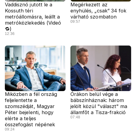
Vaddisznó jutott le a
Megérkezett az
Kossuth téri
enyhülés, „csak” 34 fok
metróállomásra, leállt a
várható szombaton
09:57
metróközlekedés (Videó
🔁)
12:36
Miközben a fél ország
Órákon belül vége a
feljelentette a
bábszínháznak: három
szomszédját, Magyar
jelölt közül "választ" ma
Péter bejelenti, hogy
államfőt a Tisza-frakció
07:48
elérte a teljes
összefogást népének
09:24