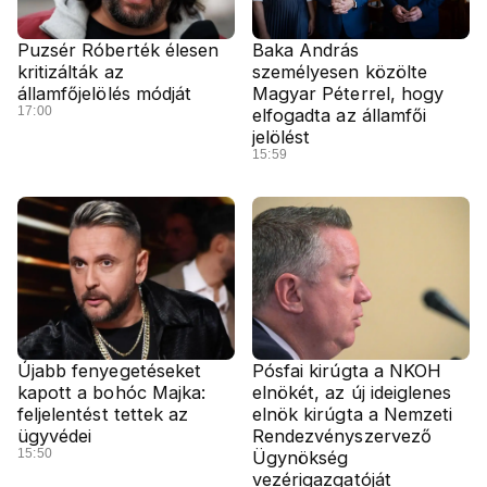
Puzsér Róberték élesen
Baka András
kritizálták az
személyesen közölte
államfőjelölés módját
Magyar Péterrel, hogy
17:00
elfogadta az államfői
jelölést
15:59
Újabb fenyegetéseket
Pósfai kirúgta a NKOH
kapott a bohóc Majka:
elnökét, az új ideiglenes
feljelentést tettek az
elnök kirúgta a Nemzeti
ügyvédei
Rendezvényszervező
15:50
Ügynökség
vezérigazgatóját