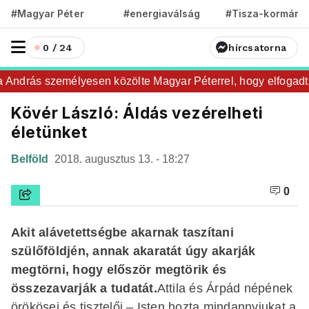
#Magyar Péter
#energiaválság
#Tisza-kormány
0 / 24
hírcsatorna
ndrás személyesen közölte Magyar Péterrel, hogy elfogadta az
Kövér László: Áldás vezérelheti
életünket
Belföld
2018. augusztus 13. - 18:27
0
Akit alávetettségbe akarnak taszítani
szülőföldjén, annak akaratát úgy akarják
megtörni, hogy először megtörik és
összezavarják a tudatát.
Attila és Árpád népének
örökösei és tisztelői – Isten hozta mindannyiukat a