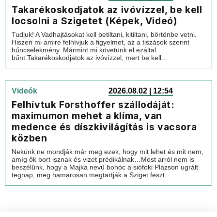
Takarékoskodjatok az ivóvízzel, be kell
locsolni a Szigetet (Képek, Videó)
Tudjuk! A Vadhajtásokat kell betiltani, kitiltani, börtönbe vetni.
Hiszen mi amire felhívjuk a figyelmet, az a tiszások szerint
bűncselekmény. Mármint mi követünk el ezáltal
bűnt.Takarékoskodjatok az ivóvízzel, mert be kell...
Videók
2026.08.02 | 12:54
Felhívtuk Forsthoffer szállodáját:
maximumon mehet a klíma, van
medence és díszkivilágítás is vacsora
közben
Nekünk ne mondják már meg ezek, hogy mit lehet és mit nem,
amíg ők bort isznak és vizet prédikálnak…Most arról nem is
beszélünk, hogy a Majka nevű bohóc a siófoki Plázson ugrált
tegnap, meg hamarosan megtartják a Sziget feszt...