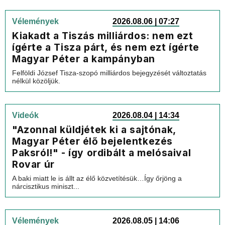
Vélemények
2026.08.06 | 07:27
Kiakadt a Tiszás milliárdos: nem ezt
ígérte a Tisza párt, és nem ezt ígérte
Magyar Péter a kampányban
Felföldi József Tisza-szopó milliárdos bejegyzését változtatás
nélkül közöljük.
Videók
2026.08.04 | 14:34
"Azonnal küldjétek ki a sajtónak,
Magyar Péter élő bejelentkezés
Paksról!" - így ordibált a melósaival
Rovar úr
A baki miatt le is állt az élő közvetítésük…Így őrjöng a
nárcisztikus miniszt...
Vélemények
2026.08.05 | 14:06