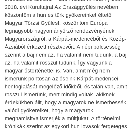
2018. évi Kurultajra! Az Országgyűlés nevében
köszöntöm a hun és türk gyökereinket éltető
Magyar Törzsi Gyűlést, köszöntöm Európa
legnagyobb hagyományőrző rendezvényének
Magyarországról, a Kárpát-medencéből és Közép-
Ázsiá­ból érkezett résztvevőit. A népi bölcsesség
szerint a baj nem az, ha valamit nem tudunk, a baj
az, ha valamit rosszul tudunk. Így vagyunk a
magyar őstörténettel is. Van, amit még nem
ismerünk pontosan az őseink Kárpát-medencei
honfoglalását megelőző időkből, és talán van, amit
rosszul ismerünk, mert mindig voltak, akiknek
érdekükben állt, hogy a magyarok ne ismerhessék
valódi gyökereiket, hogy a magyarok
meghamisítva ismerjék a múltjukat. A történelmi
krónikák szerint az egykori hun lovasok fergeteges