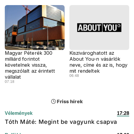
Magyar Péterék 300
Kiszivároghatott az
milliárd forintot
About You-n vásárlók
követelnek vissza,
neve, címe és az is, hogy
megszólalt az érintett
mit rendeltek
06:48
vállalat
07:18
Friss hírek
Vélemények
17:28
Tóth Máté: Megint be vagyunk csapva