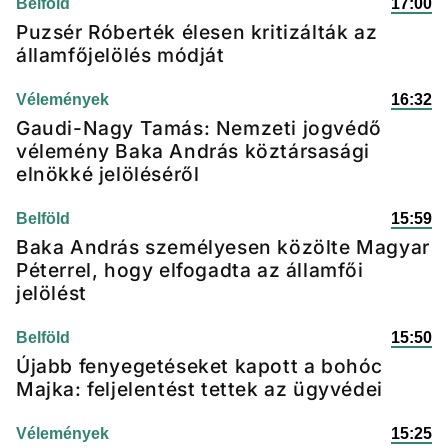
Belföld
17:00
Puzsér Róberték élesen kritizálták az
államfőjelölés módját
Vélemények
16:32
Gaudi-Nagy Tamás: Nemzeti jogvédő
vélemény Baka András köztársasági
elnökké jelöléséről
Belföld
15:59
Baka András személyesen közölte Magyar
Péterrel, hogy elfogadta az államfői
jelölést
Belföld
15:50
Újabb fenyegetéseket kapott a bohóc
Majka: feljelentést tettek az ügyvédei
Vélemények
15:25