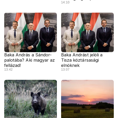
14:10
Baka András a Sándor-
Baka Andrást jelöli a
palotába? Aki magyar az
Tisza köztársasági
fellázad!
elnöknek
13:42
13:07