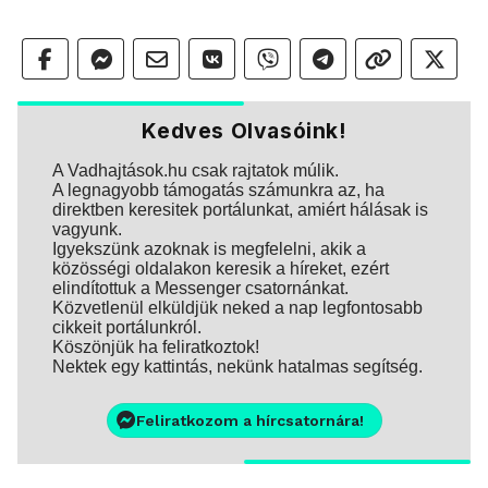
Kedves Olvasóink!
A Vadhajtások.hu csak rajtatok múlik.
A legnagyobb támogatás számunkra az, ha
direktben keresitek portálunkat, amiért hálásak is
vagyunk.
Igyekszünk azoknak is megfelelni, akik a
közösségi oldalakon keresik a híreket, ezért
elindítottuk a Messenger csatornánkat.
Közvetlenül elküldjük neked a nap legfontosabb
cikkeit portálunkról.
Köszönjük ha feliratkoztok!
Nektek egy kattintás, nekünk hatalmas segítség.
Feliratkozom a hírcsatornára!