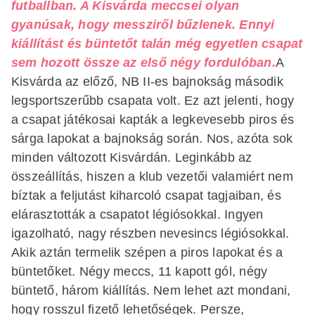
futballban. A Kisvárda meccsei olyan
gyanúsak, hogy messziről bűzlenek. Ennyi
kiállítást és büntetőt talán még egyetlen csapat
sem hozott össze az első négy fordulóban.
A
Kisvárda az előző, NB II-es bajnokság második
legsportszerűbb csapata volt. Ez azt jelenti, hogy
a csapat játékosai kapták a legkevesebb piros és
sárga lapokat a bajnokság során. Nos, azóta sok
minden változott Kisvárdán. Leginkább az
összeállítás, hiszen a klub vezetői valamiért nem
bíztak a feljutást kiharcoló csapat tagjaiban, és
elárasztották a csapatot légiósokkal. Ingyen
igazolható, nagy részben nevesincs légiósokkal.
Akik aztán termelik szépen a piros lapokat és a
büntetőket. Négy meccs, 11 kapott gól, négy
büntető, három kiállítás. Nem lehet azt mondani,
hogy rosszul fizető lehetőségek. Persze,