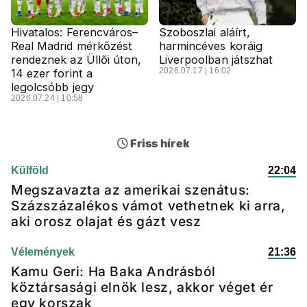
Hivatalos: Ferencváros–
Szoboszlai aláírt,
Real Madrid mérkőzést
harmincéves koráig
rendeznek az Üllői úton,
Liverpoolban játszhat
2026.07.17 | 16:02
14 ezer forint a
legolcsóbb jegy
2026.07.24 | 10:58
Friss hírek
Külföld
22:04
Megszavazta az amerikai szenátus:
Százszázalékos vámot vethetnek ki arra,
aki orosz olajat és gázt vesz
Vélemények
21:36
Kamu Geri: Ha Baka Andrásból
köztársasági elnök lesz, akkor véget ér
egy korszak