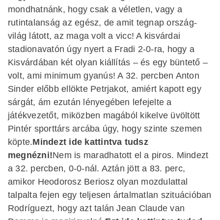
mondhatnánk, hogy csak a véletlen, vagy a
rutintalanság az egész, de amit tegnap ország-
világ látott, az maga volt a vicc! A kisvárdai
stadionavatón úgy nyert a Fradi 2-0-ra, hogy a
Kisvárdában két olyan kiállítás – és egy büntető –
volt, ami minimum gyanús! A 32. percben Anton
Sinder előbb ellökte Petrjakot, amiért kapott egy
sárgát, ám ezután lényegében lefejelte a
játékvezetőt, miközben magából kikelve üvöltött
Pintér sporttárs arcába úgy, hogy szinte szemen
köpte.
Mindezt
ide kattintva
tudsz
megnézni!
Nem is maradhatott el a piros. Mindezt
a 32. percben, 0-0-nál. Aztán jött a 83. perc,
amikor Heodorosz Beriosz olyan mozdulattal
talpalta fejen egy teljesen ártalmatlan szituációban
Rodríguezt, hogy azt talán Jean Claude van