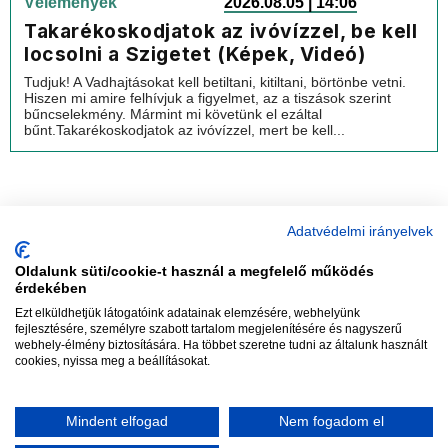
Vélemények
2026.08.05 | 14:06
Takarékoskodjatok az ivóvízzel, be kell
locsolni a Szigetet (Képek, Videó)
Tudjuk! A Vadhajtásokat kell betiltani, kitiltani, börtönbe vetni.
Hiszen mi amire felhívjuk a figyelmet, az a tiszások szerint
bűncselekmény. Mármint mi követünk el ezáltal
bűnt.Takarékoskodjatok az ivóvízzel, mert be kell...
Adatvédelmi irányelvek
Oldalunk süti/cookie-t használ a megfelelő működés
vadhajtások
érdekében
Ezt elküldhetjük látogatóink adatainak elemzésére, webhelyünk
fejlesztésére, személyre szabott tartalom megjelenítésére és nagyszerű
webhely-élmény biztosítására. Ha többet szeretne tudni az általunk használt
Szerkesztőség:
szerk@vadhajtasok.hu
cookies, nyissa meg a beállításokat.
Modi:
moderator@vadhajtasok.hu
Adatvédelem
Impresszum
Szerzői jogok
Mindent elfogad
Nem fogadom el
2018 Vadhajtások.hu