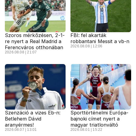
Szoros mérkőzésen, 2-1-
FBI: fel akarták
re nyert a Real Madrid a
robbantani Messit a vb-n
2026.08.08 | 12:06
Ferencváros otthonában
2026.08.08 | 21:07
Szenzáció a vizes Eb-n:
Sporttörténelmi Európa-
Betlehem Dávid
bajnoki címet nyert a
aranyérmes!
magyar triatlonváltó
2026.08.07 | 13:01
2026.08.01 | 15:22