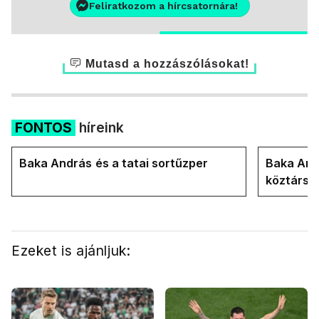
Feliratkozom a hírcsatornára!
Mutasd a hozzászólásokat!
FONTOS
híreink
Baka András és a tatai sortűzper
Baka Andr
köztársa
Ezeket is ajánljuk: