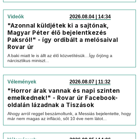
Videók
2026.08.04 | 14:34
"Azonnal küldjétek ki a sajtónak,
Magyar Péter élő bejelentkezés
Paksról!" - így ordibált a melósaival
Rovar úr
A baki miatt le is állt az élő közvetítésük…Így őrjöng a
nárcisztikus miniszt...
Vélemények
2026.08.07 | 11:32
"Horror árak vannak és napi szinten
emelkednek!" - Rovar úr Facebook-
oldalán lázadnak a Tiszások
Ahogy arról reggel beszámoltunk, a Messiás bejelentette, hogy
már nem magas az infláció, sőt 10 éve nem látot...