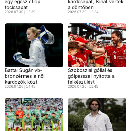
egy egész etióp
kardcsapat, Kínát verték
focicsapat
a döntőben
2026.07.30 | 12:39
2026.07.29 | 13:34
Battai Sugár vb-
Szoboszlai góllal és
bronzérmes a női
gólpasszal nyitotta a
kardozók közt
felkészülést
2026.07.26 | 14:45
2026.07.26 | 11:45