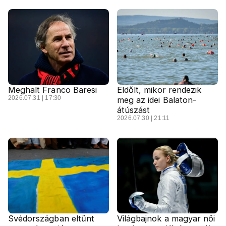
Meghalt Franco Baresi
Eldőlt, mikor rendezik
2026.07.31 | 17:30
meg az idei Balaton-
átúszást
2026.07.30 | 21:11
Svédországban eltűnt
Világbajnok a magyar női