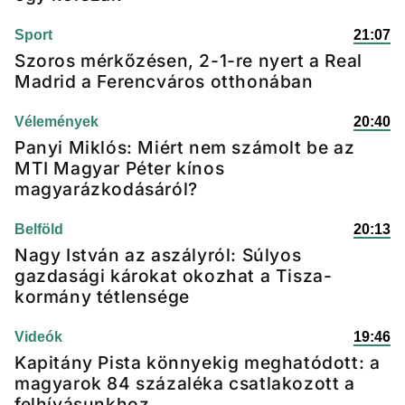
Sport
21:07
Szoros mérkőzésen, 2-1-re nyert a Real
Madrid a Ferencváros otthonában
Vélemények
20:40
Panyi Miklós: Miért nem számolt be az
MTI Magyar Péter kínos
magyarázkodásáról?
Belföld
20:13
Nagy István az aszályról: Súlyos
gazdasági károkat okozhat a Tisza-
kormány tétlensége
Videók
19:46
Kapitány Pista könnyekig meghatódott: a
magyarok 84 százaléka csatlakozott a
felhívásunkhoz