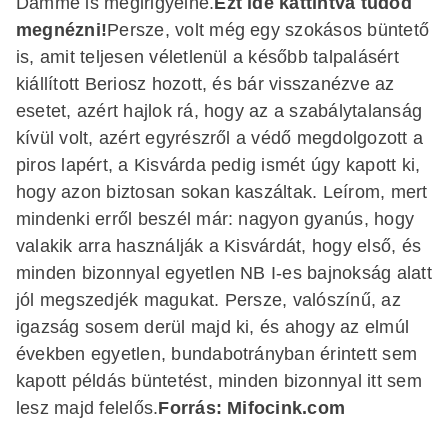
Damme is megirigyelné.
Ezt
ide kattintva
tudod
megnézni!
Persze, volt még egy szokásos büntető
is, amit teljesen véletlenül a később talpalásért
kiállított Beriosz hozott, és bár visszanézve az
esetet, azért hajlok rá, hogy az a szabálytalanság
kívül volt, azért egyrészről a védő megdolgozott a
piros lapért, a Kisvárda pedig ismét úgy kapott ki,
hogy azon biztosan sokan kaszáltak. Leírom, mert
mindenki erről beszél már: nagyon gyanús, hogy
valakik arra használják a Kisvárdát, hogy első, és
minden bizonnyal egyetlen NB I-es bajnokság alatt
jól megszedjék magukat. Persze, valószínű, az
igazság sosem derül majd ki, és ahogy az elmúl
években egyetlen, bundabotrányban érintett sem
kapott példás büntetést, minden bizonnyal itt sem
lesz majd felelős.
Forrás: Mifocink.com