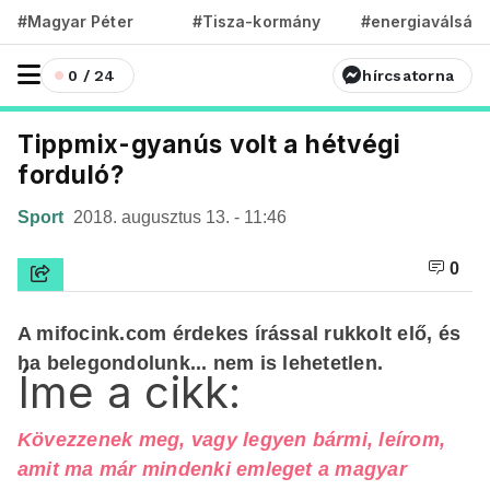
#Magyar Péter
#Tisza-kormány
#energiaválság
0 / 24
hírcsatorna
Tippmix-gyanús volt a hétvégi
forduló?
Sport
2018. augusztus 13. - 11:46
0
A mifocink.com érdekes írással rukkolt elő, és
ha belegondolunk... nem is lehetetlen.
Íme a cikk:
Kövezzenek meg, vagy legyen bármi, leírom,
amit ma már mindenki emleget a magyar