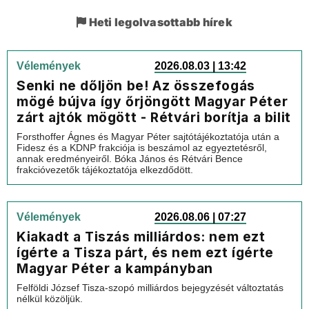
Heti legolvasottabb hírek
Vélemények
2026.08.03 | 13:42
Senki ne dőljön be! Az összefogás
mögé bújva így őrjöngött Magyar Péter
zárt ajtók mögött - Rétvári borítja a bilit
Forsthoffer Ágnes és Magyar Péter sajtótájékoztatója után a
Fidesz és a KDNP frakciója is beszámol az egyeztetésről,
annak eredményeiről. Bóka János és Rétvári Bence
frakcióvezetők tájékoztatója elkezdődött.
Vélemények
2026.08.06 | 07:27
Kiakadt a Tiszás milliárdos: nem ezt
ígérte a Tisza párt, és nem ezt ígérte
Magyar Péter a kampányban
Felföldi József Tisza-szopó milliárdos bejegyzését változtatás
nélkül közöljük.