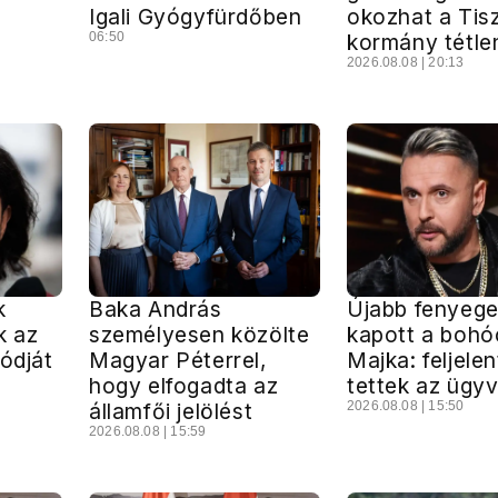
Igali Gyógyfürdőben
okozhat a Tis
06:50
kormány tétle
2026.08.08 | 20:13
k
Baka András
Újabb fenyege
k az
személyesen közölte
kapott a bohó
módját
Magyar Péterrel,
Majka: feljele
hogy elfogadta az
tettek az ügy
államfői jelölést
2026.08.08 | 15:50
2026.08.08 | 15:59