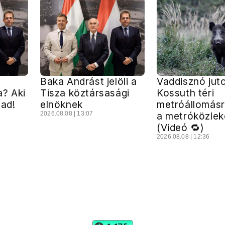
Baka Andrást jelöli a
Vaddisznó juto
a? Aki
Tisza köztársasági
Kossuth téri
zad!
elnöknek
metróállomásra
2026.08.08 | 13:07
a metróközle
(Videó 🔁)
2026.08.08 | 12:36