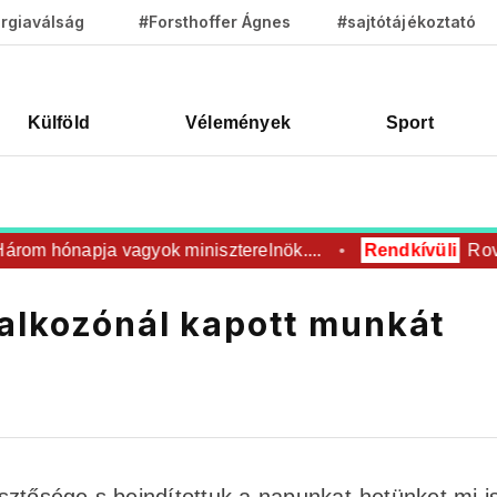
rgiaválság
#Forsthoffer Ágnes
#sajtótájékoztató
Külföld
Vélemények
Sport
om hónapja vagyok miniszterelnök....
Rendkívüli
Rovar 
alkozónál kapott munkát