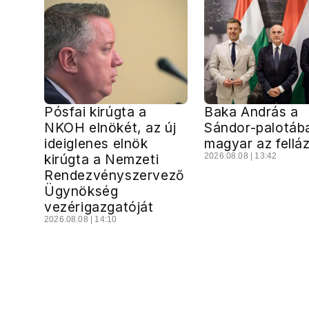
Pósfai kirúgta a
Baka András a
NKOH elnökét, az új
Sándor-palotáb
ideiglenes elnök
magyar az fellá
kirúgta a Nemzeti
2026.08.08 | 13:42
Rendezvényszervező
Ügynökség
vezérigazgatóját
2026.08.08 | 14:10