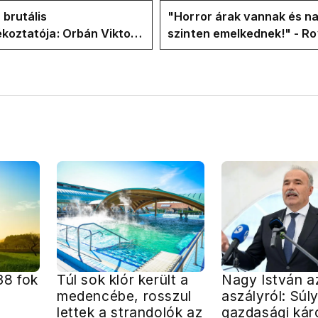
 brutális
"Horror árak vannak és na
ékoztatója: Orbán Viktor
szinten emelkednek!" - Ro
hajtások a felelős a
Facebook-oldalán lázadna
t helyzetért
Tiszások
38 fok
Túl sok klór került a
Nagy István a
medencébe, rosszul
aszályról: Súl
lettek a strandolók az
gazdasági kár