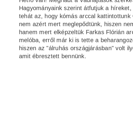
Hétfő van! Megriadt a Vadhajtások szerkes
Hagyományaink szerint átfutjuk a híreket,
tehát az, hogy kómás arccal kattintottunk
nem azért mert meglepődtünk, hiszen nem 
hanem mert elképzeltük Farkas Flórián ar
melóba, erről már ki is tette a beharangoz
hiszen az "álruhás országjárásban" volt i
amit ébresztett bennünk.