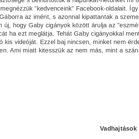
ztősége s beindítottuk a napunkat-hetünket mi i
 megnézzük "kedvenceink" Facebook-oldalait. Így 
 Gáborra az imént, s azonnal kipattantak a szeme
új, hogy Gaby cigányok között árulja az "eszmét
cát ha ezt meglátja. Tehát Gaby cigányokkal men
ó kis videóját. Ezzel baj nincsen, minket nem érd
lyen. Ami miatt kitesszük az nem más, mint a szá
Vadhajtások