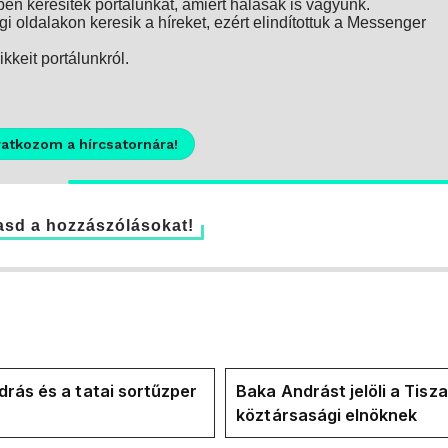
n keresitek portálunkat, amiért hálásak is vagyunk.
i oldalakon keresik a híreket, ezért elindítottuk a Messenger
kkeit portálunkról.
ratkozom a hírcsatornára!
sd a hozzászólásokat!
rás és a tatai sortűzper
Baka Andrást jelöli a Tisza
köztársasági elnöknek