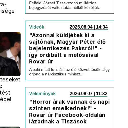
Felföldi József Tisza-szopó milliárdos
za-
bejegyzését változtatás nélkül közöljük.
nsége
Videók
2026.08.04 | 14:34
"Azonnal küldjétek ki a
sajtónak, Magyar Péter élő
bejelentkezés Paksról!" -
így ordibált a melósaival
Rovar úr
A baki miatt le is állt az élő közvetítésük…Így
őrjöng a nárcisztikus miniszt...
téseket
c
ntést
Vélemények
2026.08.07 | 11:32
védei
"Horror árak vannak és napi
szinten emelkednek!" -
Rovar úr Facebook-oldalán
lázadnak a Tiszások