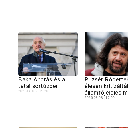
Baka András és a
Puzsér Róberté
tatai sortűzper
élesen kritizáltá
2026.08.08 | 19:20
államfőjelölés 
2026.08.08 | 17:00