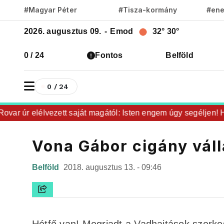
#Magyar Péter
#Tisza-kormány
#ene
2026. augusztus 09.
-
Emod
32°
30°
0 / 24
Fontos
Belföld
0 / 24
ar úr elélvezett saját magától: Isten engem úgy segéljen! Hár
Vona Gábor cigány váll
Belföld
2018. augusztus 13. - 09:46