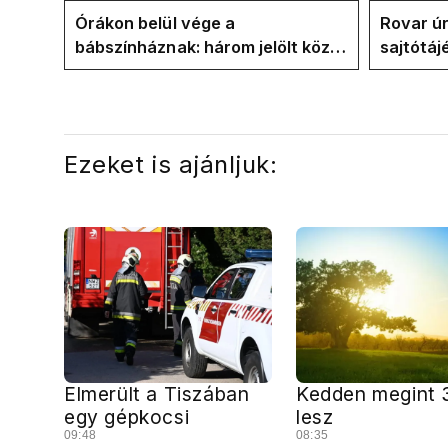
rendszervisszaváltás
Órákon belül vége a
Rovar úr
bábszínháznak: három jelölt közül
sajtótáj
"választ" ma államfőt a Tisza-
és a Vad
frakció
kialakul
Ezeket is ajánljuk:
Elmerült a Tiszában
Kedden megint 
egy gépkocsi
lesz
09:48
08:35