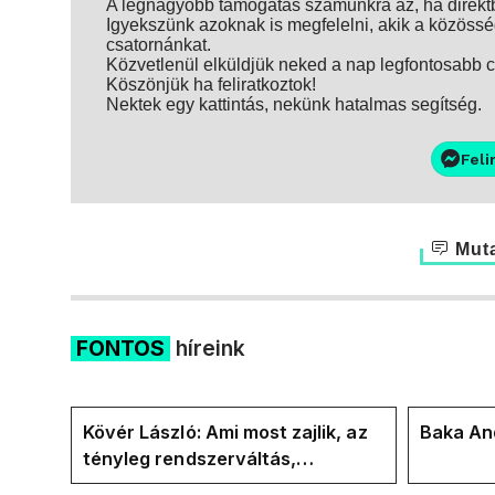
A legnagyobb támogatás számunkra az, ha direktbe
Igyekszünk azoknak is megfelelni, akik a közösség
csatornánkat.
Közvetlenül elküldjük neked a nap legfontosabb ci
Köszönjük ha feliratkoztok!
Nektek egy kattintás, nekünk hatalmas segítség.
Feli
Muta
FONTOS
híreink
Kövér László: Ami most zajlik, az
Baka And
tényleg rendszerváltás,
pontosabban