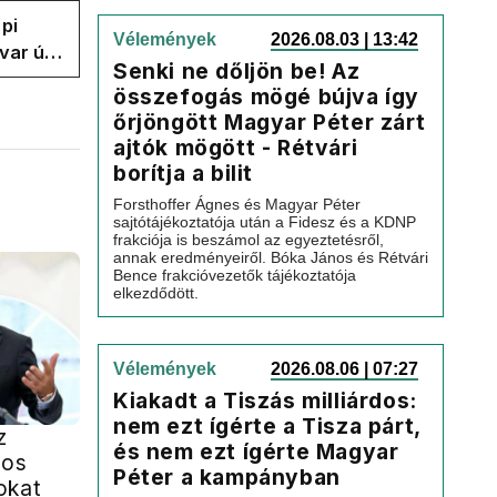
pi
Vélemények
2026.08.03 | 13:42
var úr
Senki ne dőljön be! Az
k a
összefogás mögé bújva így
őrjöngött Magyar Péter zárt
ajtók mögött - Rétvári
borítja a bilit
Forsthoffer Ágnes és Magyar Péter
sajtótájékoztatója után a Fidesz és a KDNP
frakciója is beszámol az egyeztetésről,
annak eredményeiről. Bóka János és Rétvári
Bence frakcióvezetők tájékoztatója
elkezdődött.
Vélemények
2026.08.06 | 07:27
Kiakadt a Tiszás milliárdos:
nem ezt ígérte a Tisza párt,
z
és nem ezt ígérte Magyar
yos
Péter a kampányban
okat