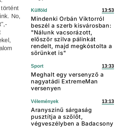
s.
történt
Külföld
13:53
ink. No,
Mindenki Orbán Viktorról
",-
beszél a szerb kisvárosban:
t
"Nálunk vacsorázott,
először szilva pálinkát
ekel,
rendelt, majd megkóstolta a
nalom
sörünket is"
Sport
13:33
Meghalt egy versenyző a
nagyatádi ExtremeMan
versenyen
Vélemények
13:13
Aranyszínű sárgaság
pusztítja a szőlőt,
végveszélyben a Badacsony