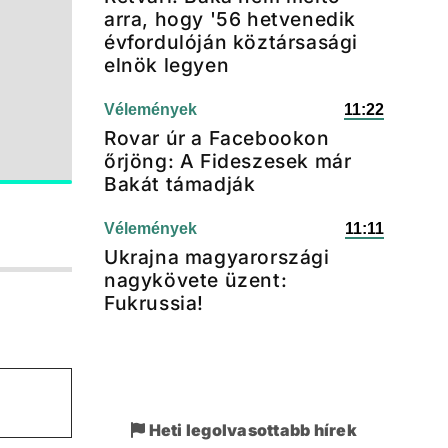
arra, hogy '56 hetvenedik
évfordulóján köztársasági
elnök legyen
Vélemények
11:22
Rovar úr a Facebookon
őrjöng: A Fideszesek már
Bakát támadják
Vélemények
11:11
Ukrajna magyarországi
nagykövete üzent:
Fukrussia!
Heti legolvasottabb hírek