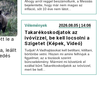
Ahogy arról reggel beszámoltunk, a Messiás
bejelentette, hogy már nem magas az
infláció, sőt 10 éve nem látot...
Vélemények
2026.08.05 | 14:06
Takarékoskodjatok az
ivóvízzel, be kell locsolni a
tt le a
Szigetet (Képek, Videó)
, leállt
Tudjuk! A Vadhajtásokat kell betiltani, kitiltani,
börtönbe vetni. Hiszen mi amire felhívjuk a
kedés
figyelmet, az a tiszások szerint
bűncselekmény. Mármint mi követünk el
ezáltal bűnt.Takarékoskodjatok az ivóvízzel,
mert be kell...