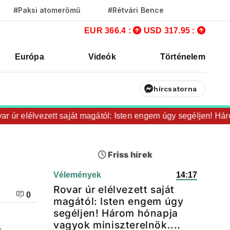
#Paksi atomerőmű
#Rétvári Bence
EUR 366.4 :
USD 317.95 :
Európa
Videók
Történelem
hírcsatorna
úr elélvezett saját magától: Isten engem úgy segéljen! Három 
Friss hírek
Vélemények
14:17
Rovar úr elélvezett saját
0
magától: Isten engem úgy
segéljen! Három hónapja
vagyok miniszterelnök....