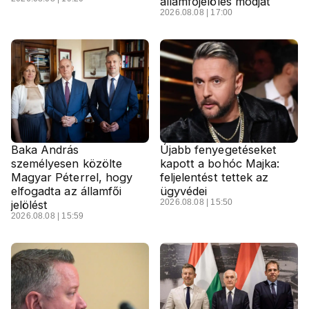
államfőjelölés módját
2026.08.08 | 17:00
Baka András
Újabb fenyegetéseket
személyesen közölte
kapott a bohóc Majka:
Magyar Péterrel, hogy
feljelentést tettek az
elfogadta az államfői
ügyvédei
2026.08.08 | 15:50
jelölést
2026.08.08 | 15:59