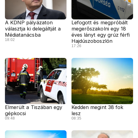
A KDNP pályázaton
Lefogott és megpróbált
választja ki delegáltját a
megerőszakolni egy 18
Médiatanácsba
éves lányt egy grúz férfi
18:02
Hajdúszoboszlón
17:26
Elmerült a Tiszában egy
Kedden megint 38 fok
gépkocsi
lesz
09:48
08:35