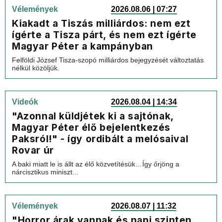
Vélemények
2026.08.06 | 07:27
Kiakadt a Tiszás milliárdos: nem ezt
ígérte a Tisza párt, és nem ezt ígérte
Magyar Péter a kampányban
Felföldi József Tisza-szopó milliárdos bejegyzését változtatás
nélkül közöljük.
Videók
2026.08.04 | 14:34
"Azonnal küldjétek ki a sajtónak,
Magyar Péter élő bejelentkezés
Paksról!" - így ordibált a melósaival
Rovar úr
A baki miatt le is állt az élő közvetítésük…Így őrjöng a
nárcisztikus miniszt...
Vélemények
2026.08.07 | 11:32
"Horror árak vannak és napi szinten