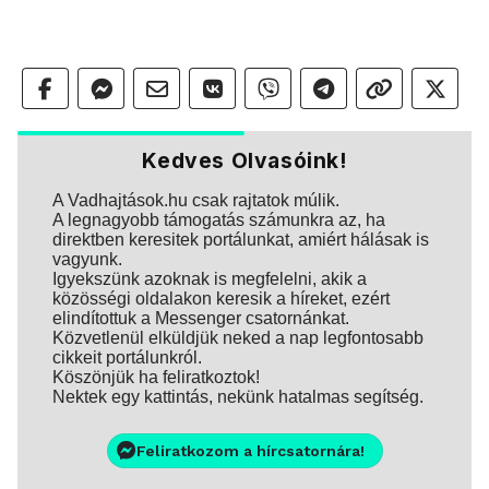
Kedves Olvasóink!
A Vadhajtások.hu csak rajtatok múlik.
A legnagyobb támogatás számunkra az, ha
direktben keresitek portálunkat, amiért hálásak is
vagyunk.
Igyekszünk azoknak is megfelelni, akik a
közösségi oldalakon keresik a híreket, ezért
elindítottuk a Messenger csatornánkat.
Közvetlenül elküldjük neked a nap legfontosabb
cikkeit portálunkról.
Köszönjük ha feliratkoztok!
Nektek egy kattintás, nekünk hatalmas segítség.
Feliratkozom a hírcsatornára!