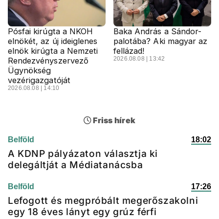
Pósfai kirúgta a NKOH
Baka András a Sándor-
elnökét, az új ideiglenes
palotába? Aki magyar az
elnök kirúgta a Nemzeti
fellázad!
2026.08.08 | 13:42
Rendezvényszervező
Ügynökség
vezérigazgatóját
2026.08.08 | 14:10
Friss hírek
Belföld
18:02
A KDNP pályázaton választja ki
delegáltját a Médiatanácsba
Belföld
17:26
Lefogott és megpróbált megerőszakolni
egy 18 éves lányt egy grúz férfi