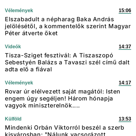
Vélemények
15:06
Elszabadult a népharag Baka András
jelölésétől, a kommentelők szerint Magyar
Péter átverte őket
Videók
14:37
Tisza-Sziget fesztivál: A Tiszaszopó
Sebestyén Balázs a Tavaszi szél című dalt
adta elő a fiával
Vélemények
14:17
Rovar úr elélvezett saját magától: Isten
engem úgy segéljen! Három hónapja
vagyok miniszterelnök....
Külföld
13:53
Mindenki Orbán Viktorról beszél a szerb
kisvárosban: "Nálunk vacsorázott,