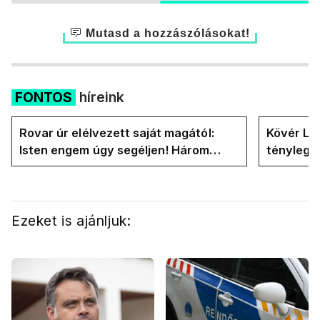
Mutasd a hozzászólásokat!
FONTOS
híreink
Rovar úr elélvezett saját magától:
Kövér Lás
Isten engem úgy segéljen! Három
tényleg 
hónapja vagyok miniszterelnök....
rendszer
Ezeket is ajánljuk: