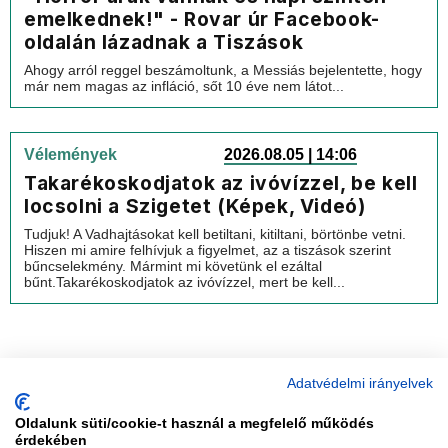
emelkednek!" - Rovar úr Facebook-
oldalán lázadnak a Tiszások
Ahogy arról reggel beszámoltunk, a Messiás bejelentette, hogy
már nem magas az infláció, sőt 10 éve nem látot...
Vélemények
2026.08.05 | 14:06
Takarékoskodjatok az ivóvízzel, be kell
locsolni a Szigetet (Képek, Videó)
Tudjuk! A Vadhajtásokat kell betiltani, kitiltani, börtönbe vetni.
Hiszen mi amire felhívjuk a figyelmet, az a tiszások szerint
bűncselekmény. Mármint mi követünk el ezáltal
bűnt.Takarékoskodjatok az ivóvízzel, mert be kell...
Adatvédelmi irányelvek
Oldalunk süti/cookie-t használ a megfelelő működés
vadhajtások
érdekében