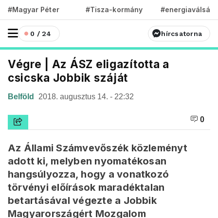
#Magyar Péter
#Tisza-kormány
#energiaválság
0 / 24
hírcsatorna
Végre | Az ÁSZ eligazította a
csicska Jobbik száját
Belföld
2018. augusztus 14. - 22:32
0
Az Állami Számvevőszék közleményt
adott ki, melyben nyomatékosan
hangsúlyozza, hogy a vonatkozó
törvényi előírások maradéktalan
betartásával végezte a Jobbik
Magyarországért Mozgalom