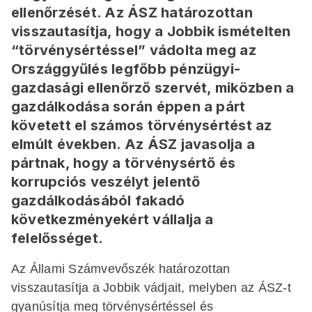
ellenőrzését. Az ÁSZ határozottan
visszautasítja, hogy a Jobbik ismételten
“törvénysértéssel” vádolta meg az
Országgyűlés legfőbb pénzügyi-
gazdasági ellenőrző szervét, miközben a
gazdálkodása során éppen a párt
követett el számos törvénysértést az
elmúlt években. Az ÁSZ javasolja a
pártnak, hogy a törvénysértő és
korrupciós veszélyt jelentő
gazdálkodásából fakadó
következményekért vállalja a
felelősséget.
Az Állami Számvevőszék határozottan
visszautasítja a Jobbik vádjait, melyben az ÁSZ-t
gyanúsítja meg törvénysértéssel és