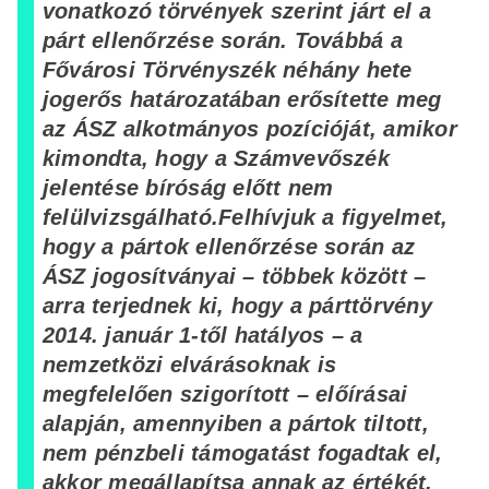
vonatkozó törvények szerint járt el a
párt ellenőrzése során. Továbbá a
Fővárosi Törvényszék néhány hete
jogerős határozatában erősítette meg
az ÁSZ alkotmányos pozícióját, amikor
kimondta, hogy a Számvevőszék
jelentése bíróság előtt nem
felülvizsgálható.
Felhívjuk a figyelmet,
hogy a pártok ellenőrzése során az
ÁSZ jogosítványai – többek között –
arra terjednek ki, hogy a párttörvény
2014. január 1-től hatályos – a
nemzetközi elvárásoknak is
megfelelően szigorított – előírásai
alapján, amennyiben a pártok tiltott,
nem pénzbeli támogatást fogadtak el,
akkor megállapítsa annak az értékét.