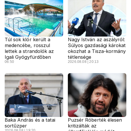
Túl sok klór került a
Nagy István az aszályról:
medencébe, rosszul
Súlyos gazdasági károkat
lettek a strandolók az
okozhat a Tisza-kormány
Igali Gyógyfürdőben
tétlensége
06:50
2026.08.08 | 20:13
Baka András és a tatai
Puzsér Róberték élesen
sortűzper
kritizálták az
2026.08.08 | 19:20