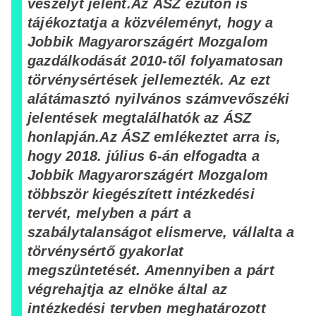
veszélyt jelent.
Az ÁSZ ezúton is
tájékoztatja a közvéleményt, hogy a
Jobbik Magyarországért Mozgalom
gazdálkodását 2010-től folyamatosan
törvénysértések jellemezték. Az ezt
alátámasztó nyilvános számvevőszéki
jelentések megtalálhatók az ÁSZ
honlapján.
Az ÁSZ emlékeztet arra is,
hogy 2018. július 6-án elfogadta a
Jobbik Magyarországért Mozgalom
többször kiegészített intézkedési
tervét, melyben a párt a
szabálytalanságot elismerve, vállalta a
törvénysértő gyakorlat
megszüntetését. Amennyiben a párt
végrehajtja az elnöke által az
intézkedési tervben meghatározott