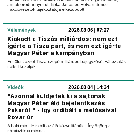
annak eredményeiről. Bóka János és Rétvári Bence
frakcióvezetők tájékoztatója elkezdődött.
Vélemények
2026.08.06 | 07:27
Kiakadt a Tiszás milliárdos: nem ezt
ígérte a Tisza párt, és nem ezt ígérte
Magyar Péter a kampányban
Felföldi József Tisza-szopó milliárdos bejegyzését változtatás
nélkül közöljük.
Videók
2026.08.04 | 14:34
"Azonnal küldjétek ki a sajtónak,
Magyar Péter élő bejelentkezés
Paksról!" - így ordibált a melósaival
Rovar úr
A baki miatt le is állt az élő közvetítésük…Így őrjöng a
nárcisztikus miniszt...