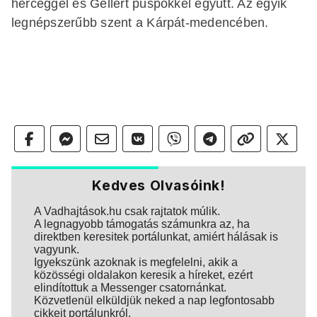
herceggel és Gellért püspökkel együtt. Az egyik
legnépszerűbb szent a Kárpát-medencében.
Kedves Olvasóink!
A Vadhajtások.hu csak rajtatok múlik.
A legnagyobb támogatás számunkra az, ha
direktben keresitek portálunkat, amiért hálásak is
vagyunk.
Igyekszünk azoknak is megfelelni, akik a
közösségi oldalakon keresik a híreket, ezért
elindítottuk a Messenger csatornánkat.
Közvetlenül elküldjük neked a nap legfontosabb
cikkeit portálunkról.