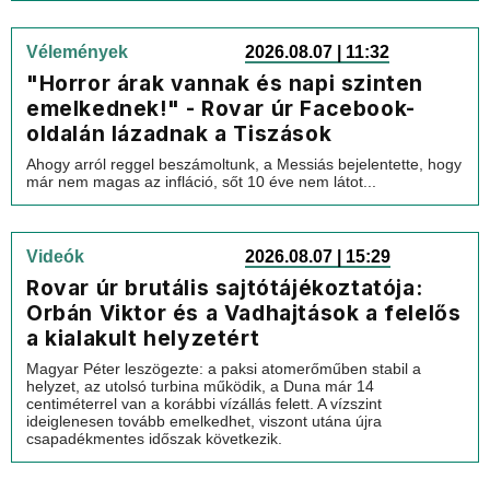
Vélemények
2026.08.07 | 11:32
"Horror árak vannak és napi szinten
emelkednek!" - Rovar úr Facebook-
oldalán lázadnak a Tiszások
Ahogy arról reggel beszámoltunk, a Messiás bejelentette, hogy
már nem magas az infláció, sőt 10 éve nem látot...
Videók
2026.08.07 | 15:29
Rovar úr brutális sajtótájékoztatója:
Orbán Viktor és a Vadhajtások a felelős
a kialakult helyzetért
Magyar Péter leszögezte: a paksi atomerőműben stabil a
helyzet, az utolsó turbina működik, a Duna már 14
centiméterrel van a korábbi vízállás felett. A vízszint
ideiglenesen tovább emelkedhet, viszont utána újra
csapadékmentes időszak következik.