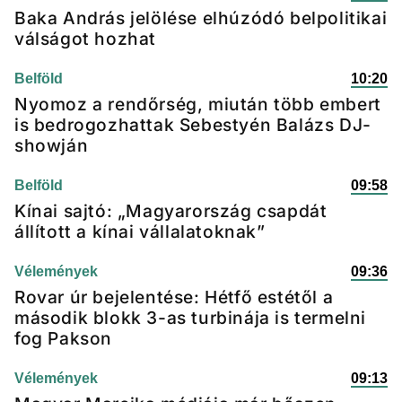
Baka András jelölése elhúzódó belpolitikai
válságot hozhat
Belföld
10:20
Nyomoz a rendőrség, miután több embert
is bedrogozhattak Sebestyén Balázs DJ-
showján
Belföld
09:58
Kínai sajtó: „Magyarország csapdát
állított a kínai vállalatoknak”
Vélemények
09:36
Rovar úr bejelentése: Hétfő estétől a
második blokk 3-as turbinája is termelni
fog Pakson
Vélemények
09:13