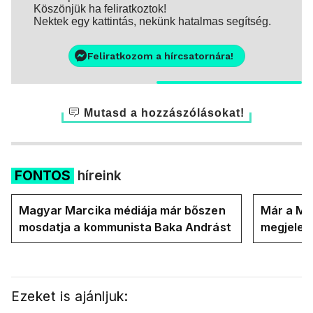
Köszönjük ha feliratkoztok!
Nektek egy kattintás, nekünk hatalmas segítség.
Feliratkozom a hírcsatornára!
Mutasd a hozzászólásokat!
FONTOS
híreink
Magyar Marcika médiája már bőszen
Már a Ma
mosdatja a kommunista Baka Andrást
megjelent
országot
Ezeket is ajánljuk: