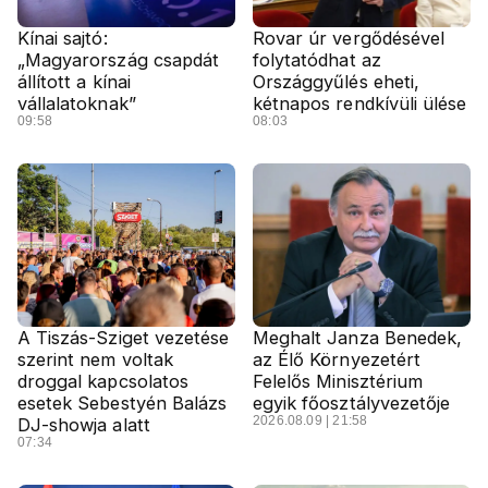
Kínai sajtó:
Rovar úr vergődésével
„Magyarország csapdát
folytatódhat az
állított a kínai
Országgyűlés eheti,
vállalatoknak”
kétnapos rendkívüli ülése
09:58
08:03
A Tiszás-Sziget vezetése
Meghalt Janza Benedek,
szerint nem voltak
az Élő Környezetért
droggal kapcsolatos
Felelős Minisztérium
esetek Sebestyén Balázs
egyik főosztályvezetője
2026.08.09 | 21:58
DJ-showja alatt
07:34