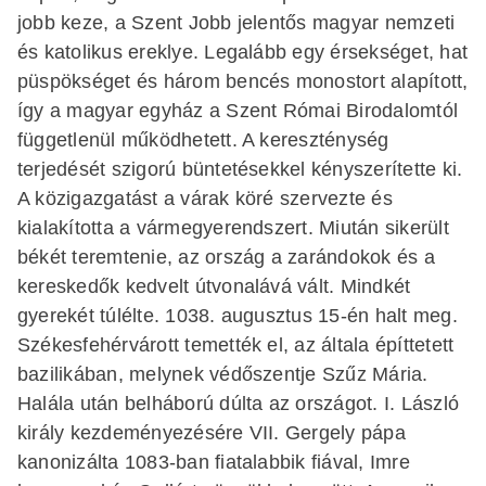
jobb keze, a Szent Jobb jelentős magyar nemzeti
és katolikus ereklye. Legalább egy érsekséget, hat
püspökséget és három bencés monostort alapított,
így a magyar egyház a Szent Római Birodalomtól
függetlenül működhetett. A kereszténység
terjedését szigorú büntetésekkel kényszerítette ki.
A közigazgatást a várak köré szervezte és
kialakította a vármegyerendszert. Miután sikerült
békét teremtenie, az ország a zarándokok és a
kereskedők kedvelt útvonalává vált. Mindkét
gyerekét túlélte. 1038. augusztus 15-én halt meg.
Székesfehérvárott temették el, az általa építtetett
bazilikában, melynek védőszentje Szűz Mária.
Halála után belháború dúlta az országot. I. László
király kezdeményezésére VII. Gergely pápa
kanonizálta 1083-ban fiatalabbik fiával, Imre