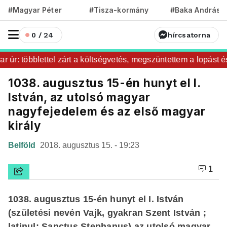
#Magyar Péter
#Tisza-kormány
#Baka András
0 / 24
hírcsatorna
úr: többlettel zárt a költségvetés, megszüntettem a lopást és 
1038. augusztus 15-én hunyt el I.
István, az utolsó magyar
nagyfejedelem és az első magyar
király
Belföld
2018. augusztus 15. - 19:23
1
1038. augusztus 15-én hunyt el I. István
(születési nevén Vajk, gyakran Szent István ;
latinul: Sanctus Stephanus) az utolsó magyar