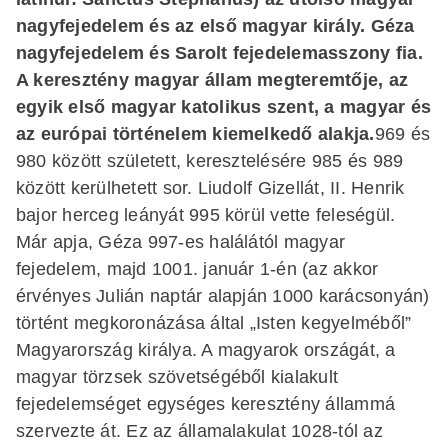
nagyfejedelem és az első magyar király. Géza
nagyfejedelem és Sarolt fejedelemasszony fia.
A keresztény magyar állam megteremtője, az
egyik első magyar katolikus szent, a magyar és
az európai történelem kiemelkedő alakja.
969 és
980 között született, keresztelésére 985 és 989
között kerülhetett sor. Liudolf Gizellát, II. Henrik
bajor herceg leányát 995 körül vette feleségül.
Már apja, Géza 997-es halálától magyar
fejedelem, majd 1001. január 1-én (az akkor
érvényes Julián naptár alapján 1000 karácsonyán)
történt megkoronázása által „Isten kegyelméből”
Magyarország királya. A magyarok országát, a
magyar törzsek szövetségéből kialakult
fejedelemséget egységes keresztény állammá
szervezte át. Ez az államalakulat 1028-tól az