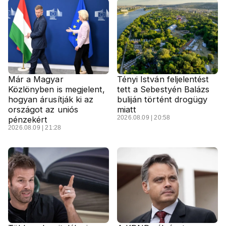
Már a Magyar
Tényi István feljelentést
Közlönyben is megjelent,
tett a Sebestyén Balázs
hogyan árusítják ki az
buliján történt drogügy
országot az uniós
miatt
2026.08.09 | 20:58
pénzekért
2026.08.09 | 21:28