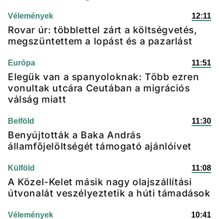
Vélemények
12:11
Rovar úr: többlettel zárt a költségvetés,
megszüntettem a lopást és a pazarlást
Európa
11:51
Elegük van a spanyoloknak: Több ezren
vonultak utcára Ceutában a migrációs
válság miatt
Belföld
11:30
Benyújtották a Baka András
államfőjelöltségét támogató ajánlóívet
Külföld
11:08
A Közel-Kelet másik nagy olajszállítási
útvonalát veszélyeztetik a húti támadások
Vélemények
10:41