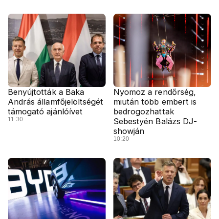
Benyújtották a Baka
Nyomoz a rendőrség,
András államfőjelöltségét
miután több embert is
támogató ajánlóívet
bedrogozhattak
11:30
Sebestyén Balázs DJ-
showján
10:20