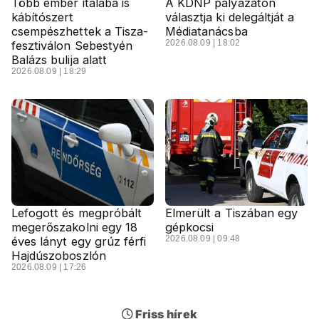
Több ember italába is
A KDNP pályázaton
kábítószert
választja ki delegáltját a
csempészhettek a Tisza-
Médiatanácsba
2026.08.09 | 18:02
fesztiválon Sebestyén
Balázs bulija alatt
2026.08.09 | 18:29
Lefogott és megpróbált
Elmerült a Tiszában egy
megerőszakolni egy 18
gépkocsi
2026.08.09 | 09:48
éves lányt egy grúz férfi
Hajdúszoboszlón
2026.08.09 | 17:26
Friss hírek