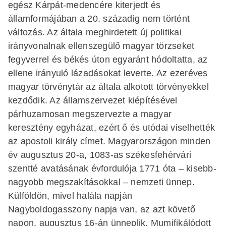
egész Kárpát-medencére kiterjedt és
államformájában a 20. századig nem történt
változás. Az általa meghirdetett új politikai
irányvonalnak ellenszegülő magyar törzseket
fegyverrel és békés úton egyaránt hódoltatta, az
ellene irányuló lázadásokat leverte. Az ezeréves
magyar törvénytár az általa alkotott törvényekkel
kezdődik. Az államszervezet kiépítésével
párhuzamosan megszervezte a magyar
keresztény egyházat, ezért ő és utódai viselhették
az apostoli király címet. Magyarországon minden
év augusztus 20-a, 1083-as székesfehérvári
szentté avatásának évfordulója 1771 óta – kisebb-
nagyobb megszakításokkal – nemzeti ünnep.
Külföldön, mivel halála napján
Nagyboldogasszony napja van, az azt követő
napon, augusztus 16-án ünneplik. Mumifikálódott