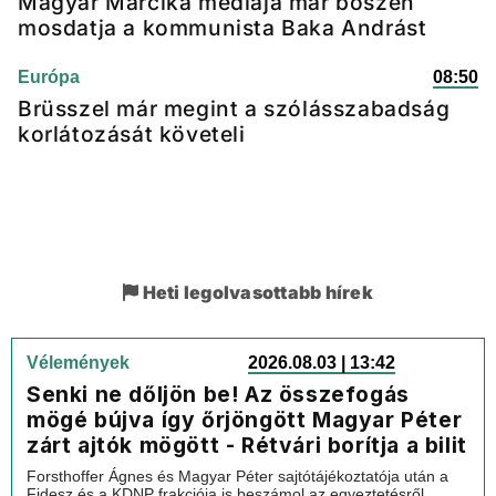
Magyar Marcika médiája már bőszen
mosdatja a kommunista Baka Andrást
Európa
08:50
Brüsszel már megint a szólásszabadság
korlátozását követeli
Heti legolvasottabb hírek
Vélemények
2026.08.03 | 13:42
Senki ne dőljön be! Az összefogás
mögé bújva így őrjöngött Magyar Péter
zárt ajtók mögött - Rétvári borítja a bilit
Forsthoffer Ágnes és Magyar Péter sajtótájékoztatója után a
Fidesz és a KDNP frakciója is beszámol az egyeztetésről,