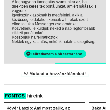
A legnagyobb támogatás számunkra az, ha
direktben keresitek portálunkat, amiért hálásak is
vagyunk.
Igyekszünk azoknak is megfelelni, akik a
közösségi oldalakon keresik a híreket, ezért
elindítottuk a Messenger csatornánkat.
Közvetlenül elküldjük neked a nap legfontosabb
cikkeit portálunkról.
Köszönjük ha feliratkoztok!
Nektek egy kattintás, nekünk hatalmas segítség.
Feliratkozom a hírcsatornára!
Mutasd a hozzászólásokat!
FONTOS
híreink
Kövér László: Ami most zajlik, az
Baka Andr