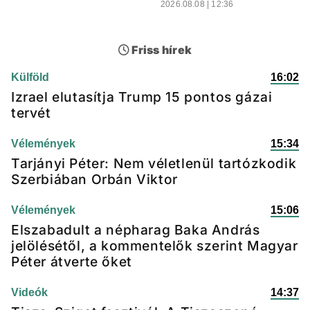
2026.08.08 | 12:36
Friss hírek
Külföld
16:02
Izrael elutasítja Trump 15 pontos gázai
tervét
Vélemények
15:34
Tarjányi Péter: Nem véletlenül tartózkodik
Szerbiában Orbán Viktor
Vélemények
15:06
Elszabadult a népharag Baka András
jelölésétől, a kommentelők szerint Magyar
Péter átverte őket
Videók
14:37