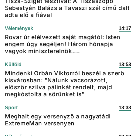
Tisza-Sziget fesztivál: A Tiszaszopó
Sebestyén Balázs a Tavaszi szél című dalt
adta elő a fiával
Vélemények
14:17
Rovar úr elélvezett saját magától: Isten
engem úgy segéljen! Három hónapja
vagyok miniszterelnök....
Külföld
13:53
Mindenki Orbán Viktorról beszél a szerb
kisvárosban: "Nálunk vacsorázott,
először szilva pálinkát rendelt, majd
megkóstolta a sörünket is"
Sport
13:33
Meghalt egy versenyző a nagyatádi
ExtremeMan versenyen