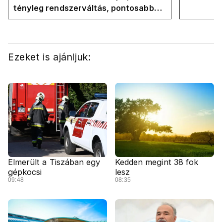
tényleg rendszerváltás, pontosabban
rendszervisszaváltás
Ezeket is ajánljuk:
Elmerült a Tiszában egy
Kedden megint 38 fok
gépkocsi
lesz
09:48
08:35