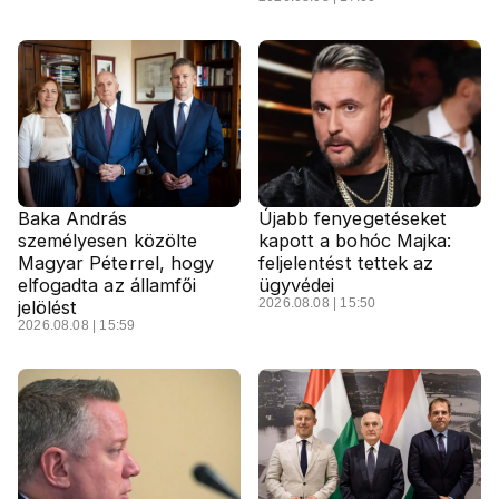
Baka András
Újabb fenyegetéseket
személyesen közölte
kapott a bohóc Majka:
Magyar Péterrel, hogy
feljelentést tettek az
elfogadta az államfői
ügyvédei
2026.08.08 | 15:50
jelölést
2026.08.08 | 15:59