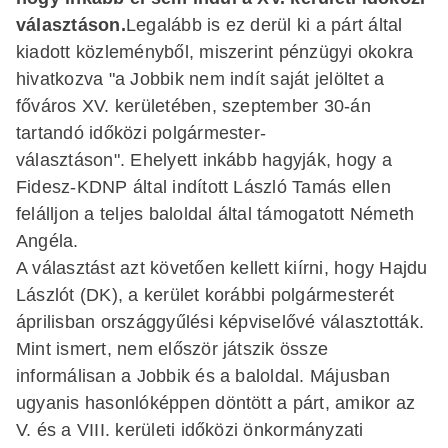
választáson.
Legalább is ez derül ki a párt által
kiadott közleményből, miszerint pénzügyi okokra
hivatkozva "a Jobbik nem indít saját jelöltet a
főváros XV. kerületében, szeptember 30-án
tartandó időközi polgármester-
választáson". Ehelyett inkább hagyják, hogy a
Fidesz-KDNP által indított László Tamás ellen
felálljon a teljes baloldal által támogatott Németh
Angéla.
A választást azt követően kellett kiírni, hogy Hajdu
Lászlót (DK), a kerület korábbi polgármesterét
áprilisban országgyűlési képviselővé választották.
Mint ismert, nem először játszik össze
informálisan a Jobbik és a baloldal. Májusban
ugyanis hasonlóképpen döntött a párt, amikor az
V. és a VIII. kerületi időközi önkormányzati