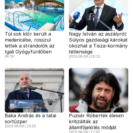
Túl sok klór került a
Nagy István az aszályról:
medencébe, rosszul
Súlyos gazdasági károkat
lettek a strandolók az
okozhat a Tisza-kormány
Igali Gyógyfürdőben
tétlensége
06:50
2026.08.08 | 20:13
Baka András és a tatai
Puzsér Róberték élesen
sortűzper
kritizálták az
2026.08.08 | 19:20
államfőjelölés módját
2026.08.08 | 17:00