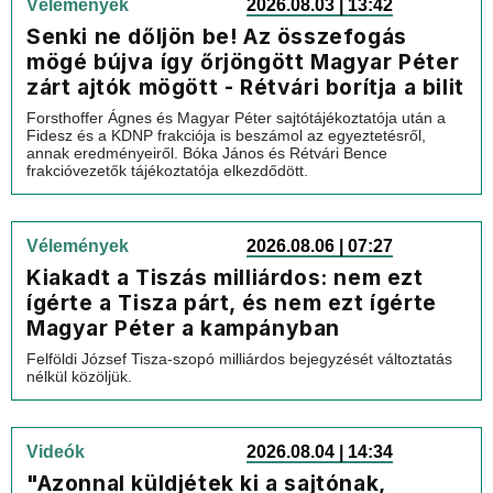
Vélemények
2026.08.03 | 13:42
Senki ne dőljön be! Az összefogás
mögé bújva így őrjöngött Magyar Péter
zárt ajtók mögött - Rétvári borítja a bilit
Forsthoffer Ágnes és Magyar Péter sajtótájékoztatója után a
Fidesz és a KDNP frakciója is beszámol az egyeztetésről,
annak eredményeiről. Bóka János és Rétvári Bence
frakcióvezetők tájékoztatója elkezdődött.
Vélemények
2026.08.06 | 07:27
Kiakadt a Tiszás milliárdos: nem ezt
ígérte a Tisza párt, és nem ezt ígérte
Magyar Péter a kampányban
Felföldi József Tisza-szopó milliárdos bejegyzését változtatás
nélkül közöljük.
Videók
2026.08.04 | 14:34
"Azonnal küldjétek ki a sajtónak,