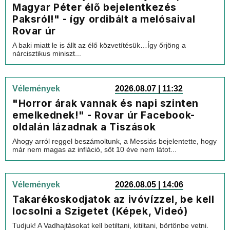
Magyar Péter élő bejelentkezés
Paksról!" - így ordibált a melósaival
Rovar úr
A baki miatt le is állt az élő közvetítésük…Így őrjöng a
nárcisztikus miniszt...
Vélemények
2026.08.07 | 11:32
"Horror árak vannak és napi szinten
emelkednek!" - Rovar úr Facebook-
oldalán lázadnak a Tiszások
Ahogy arról reggel beszámoltunk, a Messiás bejelentette, hogy
már nem magas az infláció, sőt 10 éve nem látot...
Vélemények
2026.08.05 | 14:06
Takarékoskodjatok az ivóvízzel, be kell
locsolni a Szigetet (Képek, Videó)
Tudjuk! A Vadhajtásokat kell betiltani, kitiltani, börtönbe vetni.