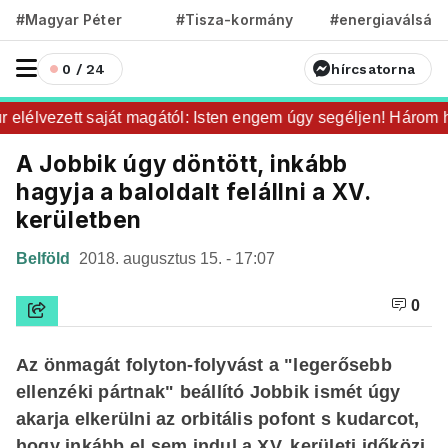
#Magyar Péter
#Tisza-kormány
#energiaválság
0 / 24
hírcsatorna
elélvezett saját magától: Isten engem úgy segéljen! Három hón
A Jobbik úgy döntött, inkább
hagyja a baloldalt felállni a XV.
kerületben
Belföld
2018. augusztus 15. - 17:07
0
Az önmagát folyton-folyvást a "legerősebb
ellenzéki pártnak" beállító Jobbik ismét úgy
akarja elkerülni az orbitális pofont s kudarcot,
hogy inkább el sem indul a XV. kerületi időközi