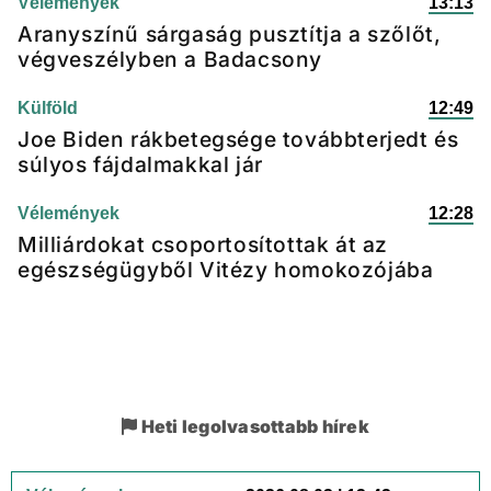
Vélemények
13:13
Aranyszínű sárgaság pusztítja a szőlőt,
végveszélyben a Badacsony
Külföld
12:49
Joe Biden rákbetegsége továbbterjedt és
súlyos fájdalmakkal jár
Vélemények
12:28
Milliárdokat csoportosítottak át az
egészségügyből Vitézy homokozójába
Heti legolvasottabb hírek