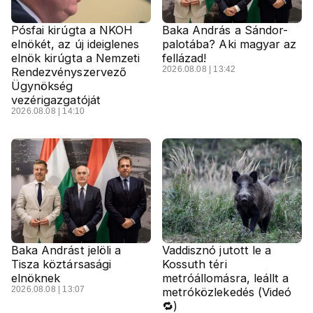
Pósfai kirúgta a NKOH
Baka András a Sándor-
elnökét, az új ideiglenes
palotába? Aki magyar az
elnök kirúgta a Nemzeti
fellázad!
2026.08.08 | 13:42
Rendezvényszervező
Ügynökség
vezérigazgatóját
2026.08.08 | 14:10
Baka Andrást jelöli a
Vaddisznó jutott le a
Tisza köztársasági
Kossuth téri
elnöknek
metróállomásra, leállt a
2026.08.08 | 13:07
metróközlekedés (Videó
🔁)