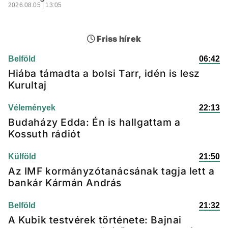
2026.08.05 | 13:05
Friss hírek
Belföld
06:42
Hiába támadta a bolsi Tarr, idén is lesz
Kurultaj
Vélemények
22:13
Budaházy Edda: Én is hallgattam a
Kossuth rádiót
Külföld
21:50
Az IMF kormányzótanácsának tagja lett a
bankár Kármán András
Belföld
21:32
A Kubik testvérek története: Bajnai