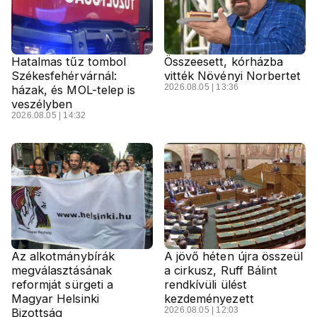
Hatalmas tűz tombol
Összeesett, kórházba
Székesfehérvárnál:
vitték Növényi Norbertet
2026.08.05 | 13:36
házak, és MOL-telep is
veszélyben
2026.08.05 | 14:32
Az alkotmánybírák
A jövő héten újra összeül
megválasztásának
a cirkusz, Ruff Bálint
reformját sürgeti a
rendkívüli ülést
Magyar Helsinki
kezdeményezett
2026.08.05 | 12:03
Bizottság