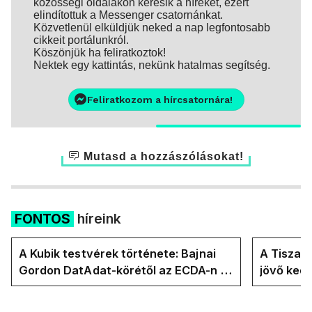
közösségi oldalakon keresik a híreket, ezért
elindítottuk a Messenger csatornánkat.
Közvetlenül elküldjük neked a nap legfontosabb
cikkeit portálunkról.
Köszönjük ha feliratkoztok!
Nektek egy kattintás, nekünk hatalmas segítség.
Feliratkozom a hírcsatornára!
Mutasd a hozzászólásokat!
FONTOS
híreink
A Kubik testvérek története: Bajnai
A Tisza-
Gordon DatAdat-körétől az ECDA-n át
jövő ked
Magyar Péter közvetlen stábjáig
köztársa