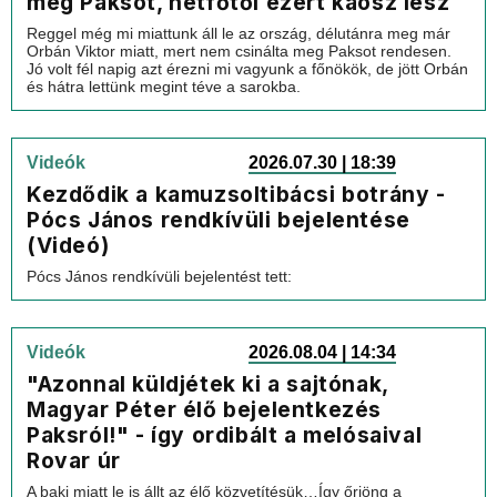
meg Paksot, hétfőtől ezért káosz lesz
Reggel még mi miattunk áll le az ország, délutánra meg már
Orbán Viktor miatt, mert nem csinálta meg Paksot rendesen.
Jó volt fél napig azt érezni mi vagyunk a főnökök, de jött Orbán
és hátra lettünk megint téve a sarokba.
Videók
2026.07.30 | 18:39
Kezdődik a kamuzsoltibácsi botrány -
Pócs János rendkívüli bejelentése
(Videó)
Pócs János rendkívüli bejelentést tett:
Videók
2026.08.04 | 14:34
"Azonnal küldjétek ki a sajtónak,
Magyar Péter élő bejelentkezés
Paksról!" - így ordibált a melósaival
Rovar úr
A baki miatt le is állt az élő közvetítésük…Így őrjöng a