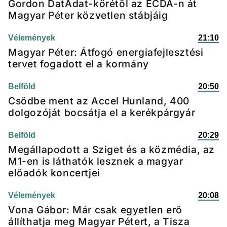
Gordon DatAdat-körétől az ECDA-n át
Magyar Péter közvetlen stábjáig
Vélemények
21:10
Magyar Péter: Átfogó energiafejlesztési
tervet fogadott el a kormány
Belföld
20:50
Csődbe ment az Accel Hunland, 400
dolgozóját bocsátja el a kerékpárgyár
Belföld
20:29
Megállapodott a Sziget és a közmédia, az
M1-en is láthatók lesznek a magyar
előadók koncertjei
Vélemények
20:08
Vona Gábor: Már csak egyetlen erő
állíthatja meg Magyar Pétert, a Tisza