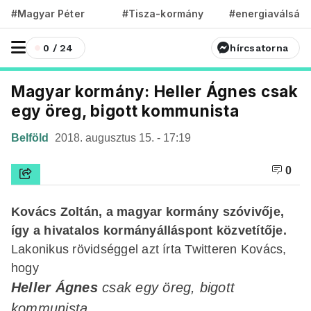
#Magyar Péter
#Tisza-kormány
#energiaválság
0 / 24
hírcsatorna
Magyar kormány: Heller Ágnes csak
egy öreg, bigott kommunista
Belföld
2018. augusztus 15. - 17:19
0
Kovács Zoltán, a magyar kormány szóvivője,
így a hivatalos kormányálláspont közvetítője.
Lakonikus rövidséggel azt írta Twitteren Kovács,
hogy
Heller Ágnes
csak egy öreg, bigott
kommunista.