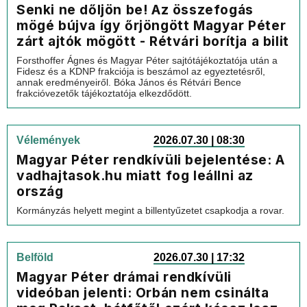
Senki ne dőljön be! Az összefogás
mögé bújva így őrjöngött Magyar Péter
zárt ajtók mögött - Rétvári borítja a bilit
Forsthoffer Ágnes és Magyar Péter sajtótájékoztatója után a
Fidesz és a KDNP frakciója is beszámol az egyeztetésről,
annak eredményeiről. Bóka János és Rétvári Bence
frakcióvezetők tájékoztatója elkezdődött.
Vélemények
2026.07.30 | 08:30
Magyar Péter rendkívüli bejelentése: A
vadhajtasok.hu miatt fog leállni az
ország
Kormányzás helyett megint a billentyűzetet csapkodja a rovar.
Belföld
2026.07.30 | 17:32
Magyar Péter drámai rendkívüli
videóban jelenti: Orbán nem csinálta