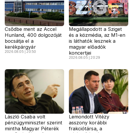
Csődbe ment az Accel
Megállapodott a Sziget
Hunland, 400 dolgozóját
és a közmédia, az M1-en
bocsátja el a
is láthatók lesznek a
kerékpárgyár
magyar előadók
2026.08.05 | 20:50
koncertjei
2026.08.05 | 20:29
László Csaba volt
Lemondott Vitézy
pénzügyminiszter szerint
asszony korábbi
mintha Magyar Péterék
frakciótársa, a