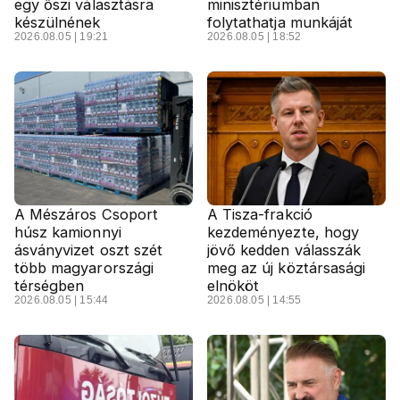
egy őszi választásra
minisztériumban
készülnének
folytathatja munkáját
2026.08.05 | 19:21
2026.08.05 | 18:52
A Mészáros Csoport
A Tisza-frakció
húsz kamionnyi
kezdeményezte, hogy
ásványvizet oszt szét
jövő kedden válasszák
több magyarországi
meg az új köztársasági
térségben
elnököt
2026.08.05 | 15:44
2026.08.05 | 14:55