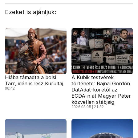
Ezeket is ajánljuk:
Hiába támadta a bolsi
A Kubik testvérek
Tarr, idén is lesz Kurultaj
története: Bajnai Gordon
06:42
DatAdat-körétől az
ECDA-n át Magyar Péter
közvetlen stábjáig
2026.08.05 | 21:32