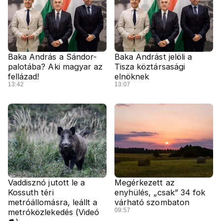
Baka András a Sándor-
Baka Andrást jelöli a
palotába? Aki magyar az
Tisza köztársasági
fellázad!
elnöknek
13:42
13:07
Vaddisznó jutott le a
Megérkezett az
Kossuth téri
enyhülés, „csak” 34 fok
metróállomásra, leállt a
várható szombaton
09:57
metróközlekedés (Videó