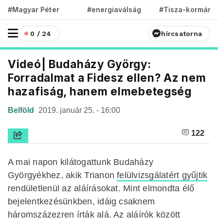
#Magyar Péter
#energiaválság
#Tisza-kormány
0 / 24
hírcsatorna
Videó| Budaházy György:
Forradalmat a Fidesz ellen? Az nem
hazafiság, hanem elmebetegség
Belföld
2019. január 25. - 16:00
122
A mai napon kilátogattunk Budaházy
Györgyékhez, akik Trianon
felülvizsgálatért gyűjtik
rendületlenül az aláírásokat. Mint elmondta élő
bejelentkezésünkben, idáig csaknem
háromszázezren írták alá. Az aláírók között