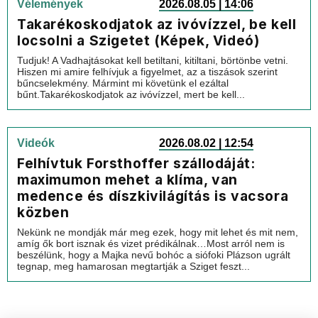
Vélemények
2026.08.05 | 14:06
Takarékoskodjatok az ivóvízzel, be kell
locsolni a Szigetet (Képek, Videó)
Tudjuk! A Vadhajtásokat kell betiltani, kitiltani, börtönbe vetni.
Hiszen mi amire felhívjuk a figyelmet, az a tiszások szerint
bűncselekmény. Mármint mi követünk el ezáltal
bűnt.Takarékoskodjatok az ivóvízzel, mert be kell...
Videók
2026.08.02 | 12:54
Felhívtuk Forsthoffer szállodáját:
maximumon mehet a klíma, van
medence és díszkivilágítás is vacsora
közben
Nekünk ne mondják már meg ezek, hogy mit lehet és mit nem,
amíg ők bort isznak és vizet prédikálnak…Most arról nem is
beszélünk, hogy a Majka nevű bohóc a siófoki Plázson ugrált
tegnap, meg hamarosan megtartják a Sziget feszt...