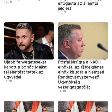
17:00
elfogadta az államfői
jelölést
15:59
Újabb fenyegetéseket
Pósfai kirúgta a NKOH
kapott a bohóc Majka:
elnökét, az új ideiglenes
feljelentést tettek az
elnök kirúgta a Nemzeti
ügyvédei
Rendezvényszervező
15:50
Ügynökség
vezérigazgatóját
14:10