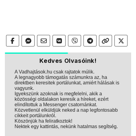
Kedves Olvasóink!
A Vadhajtások.hu csak rajtatok múlik.
A legnagyobb támogatás számunkra az, ha
direktben keresitek portálunkat, amiért hálásak is
vagyunk.
Igyekszünk azoknak is megfelelni, akik a
közösségi oldalakon keresik a híreket, ezért
elindítottuk a Messenger csatornánkat.
Közvetlenül elküldjük neked a nap legfontosabb
cikkeit portálunkról.
Köszönjük ha feliratkoztok!
Nektek egy kattintás, nekünk hatalmas segítség.