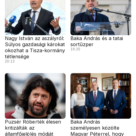
Nagy István az aszályról:
Baka András és a tatai
Súlyos gazdasági károkat
sortűzper
19:20
okozhat a Tisza-kormány
tétlensége
20:13
Puzsér Róberték élesen
Baka András
kritizálták az
személyesen közölte
államfőjelölés módját
Magyar Péterrel, hogy