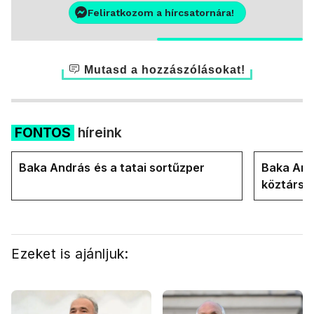
Feliratkozom a hírcsatornára!
Mutasd a hozzászólásokat!
FONTOS
híreink
Baka András és a tatai sortűzper
Baka Andr
köztársa
Ezeket is ajánljuk: