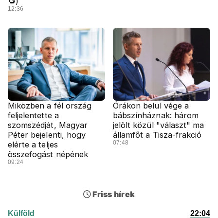
🔁)
12:36
Miközben a fél ország
Órákon belül vége a
feljelentette a
bábszínháznak: három
szomszédját, Magyar
jelölt közül "választ" ma
Péter bejelenti, hogy
államfőt a Tisza-frakció
07:48
elérte a teljes
összefogást népének
09:24
Friss hírek
Külföld
22:04