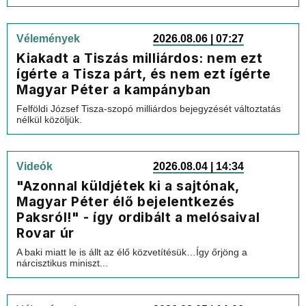
Vélemények
2026.08.06 | 07:27
Kiakadt a Tiszás milliárdos: nem ezt
ígérte a Tisza párt, és nem ezt ígérte
Magyar Péter a kampányban
Felföldi József Tisza-szopó milliárdos bejegyzését változtatás
nélkül közöljük.
Videók
2026.08.04 | 14:34
"Azonnal küldjétek ki a sajtónak,
Magyar Péter élő bejelentkezés
Paksról!" - így ordibált a melósaival
Rovar úr
A baki miatt le is állt az élő közvetítésük…Így őrjöng a
nárcisztikus miniszt...