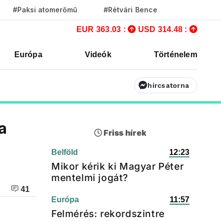
#Paksi atomerőmű
#Rétvári Bence
EUR 363.03 :
USD 314.48 :
Európa
Videók
Történelem
hírcsatorna
a
Friss hírek
Belföld
12:23
Mikor kérik ki Magyar Péter
mentelmi jogát?
41
Európa
11:57
Felmérés: rekordszintre