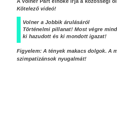
A Volner Párt elnöke írja a közösségi o
Kötelező videó!
Volner a Jobbik árulásáról
Történelmi pillanat! Most végre minde
ki hazudott és ki mondott igazat!
Figyelem: A tények makacs dolgok. A 
szimpatizánsok nyugalmát!