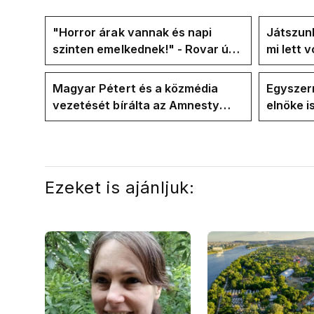
"Horror árak vannak és napi
Játszunk
szinten emelkednek!" - Rovar úr
mi lett 
Facebook-oldalán lázadnak a
rezsicsö
Tiszások
Magyar Pétert és a közmédia
Egyszerr
vezetését bírálta az Amnesty
elnöke 
International a Klubrádióban
jövő hét
Ezeket is ajánljuk: