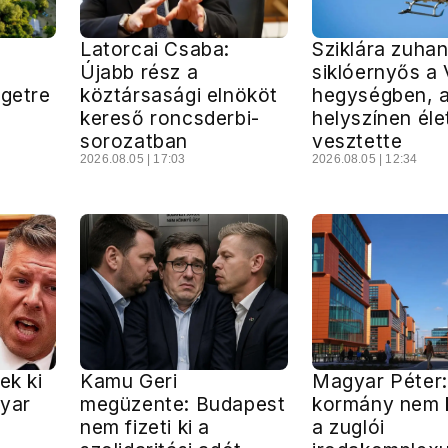
Latorcai Csaba:
Sziklára zuhan
Újabb rész a
siklóernyős a V
igetre
köztársasági elnököt
hegységben, 
kereső roncsderbi-
helyszínen éle
sorozatban
vesztette
2026.08.05 | 17:03
2026.08.05 | 12:34
ek ki
Kamu Geri
Magyar Péter:
gyar
megüzente: Budapest
kormány nem k
nem fizeti ki a
a zuglói