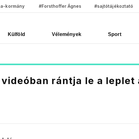
za-kormány
#Forsthoffer Ágnes
#sajtótájékoztató
Külföld
Vélemények
Sport
videóban rántja le a leplet 