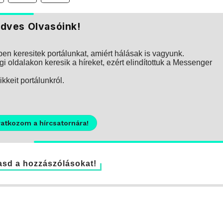
dves Olvasóink!
n keresitek portálunkat, amiért hálásak is vagyunk.
i oldalakon keresik a híreket, ezért elindítottuk a Messenger
kkeit portálunkról.
ratkozom a hírcsatornára!
sd a hozzászólásokat!