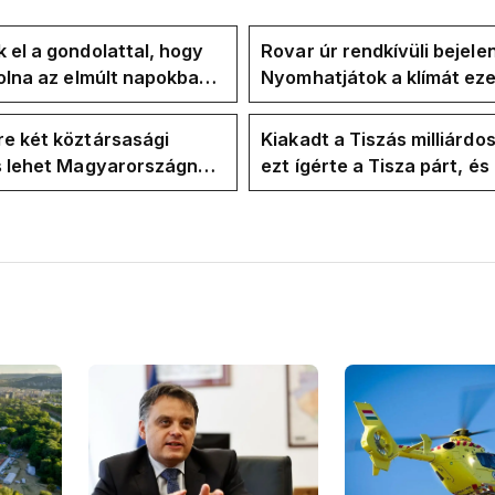
 el a gondolattal, hogy
Rovar úr rendkívüli bejele
volna az elmúlt napokban
Nyomhatjátok a klímát ezer
kkentés nélkül
hűtőket letekerhetitek, v
energiaválságnak
e két köztársasági
Kiakadt a Tiszás milliárdo
is lehet Magyarországnak
ezt ígérte a Tisza párt, é
re
ezt ígérte Magyar Péter a
kampányban