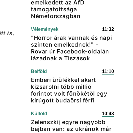
emelkedett az AfD
támogatottsága
Németországban
Vélemények
11:32
t is,
"Horror árak vannak és napi
szinten emelkednek!" -
Rovar úr Facebook-oldalán
lázadnak a Tiszások
Belföld
11:10
Emberi ürülékkel akart
kizsarolni több millió
forintot volt főnökétől egy
kirúgott budaörsi férfi
Külföld
10:43
Zelenszkij egyre nagyobb
bajban van: az ukránok már