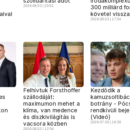
szolidaritási adót
irodakomplex
2026.08.03 | 20:01
300 milliárd fo
aival
követel vissza
2026.08.03 | 17:54
Felhívtuk Forsthoffer
Kezdődik a
jes
szállodáját:
kamuzsoltibác
maximumon mehet a
botrány - Póc
kon
klíma, van medence
rendkívüli bej
és díszkivilágítás is
(Videó)
vacsora közben
2026.07.30 | 18:39
2026.08.02 | 12:54