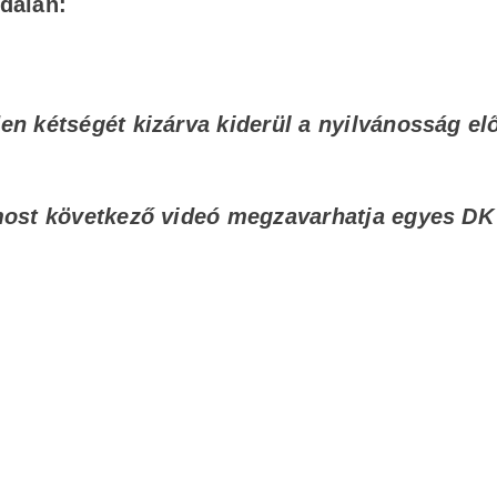
ldalán:
n kétségét kizárva kiderül a nyilvánosság előt
most következő videó megzavarhatja egyes DK