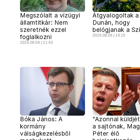
Megszólalt a vízügyi
Átgyalogoltak a
államtitkár: Nem
Dunán, hogy
szeretnék ezzel
belógjanak a Sz
foglalkozni
2026.08.06 | 16:15
2026.08.06 | 21:43
Bóka János: A
"Azonnal küldjét
kormány
a sajtónak, Ma
válságkezelésből
Péter élő