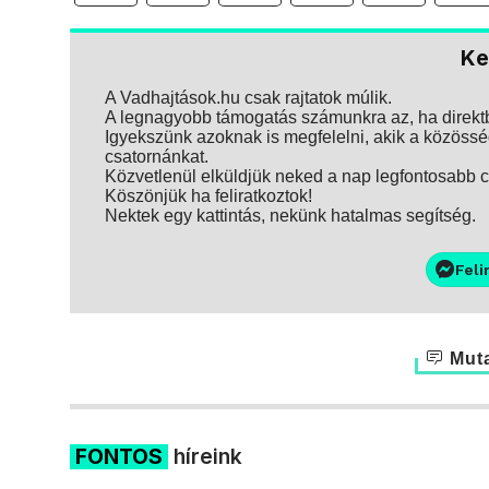
Ke
A Vadhajtások.hu csak rajtatok múlik.
A legnagyobb támogatás számunkra az, ha direktbe
Igyekszünk azoknak is megfelelni, akik a közösség
csatornánkat.
Közvetlenül elküldjük neked a nap legfontosabb ci
Köszönjük ha feliratkoztok!
Nektek egy kattintás, nekünk hatalmas segítség.
Feli
Muta
FONTOS
híreink