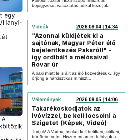
Felföldi József Tisza-szopó milliárdos
bejegyzését változtatás nélkül közöljük.
t egy
illányi-
Videók
2026.08.04 | 14:34
a
"Azonnal küldjétek ki a
tét
sajtónak, Magyar Péter élő
bejelentkezés Paksról!" -
így ordibált a melósaival
Rovar úr
A baki miatt le is állt az élő közvetítésük…Így
őrjöng a nárcisztikus miniszt...
Vélemények
2026.08.05 | 14:06
Takarékoskodjatok az
ivóvízzel, be kell locsolni a
 A
Szigetet (Képek, Videó)
öltözik
Tudjuk! A Vadhajtásokat kell betiltani, kitiltani,
börtönbe vetni. Hiszen mi amire felhívjuk a