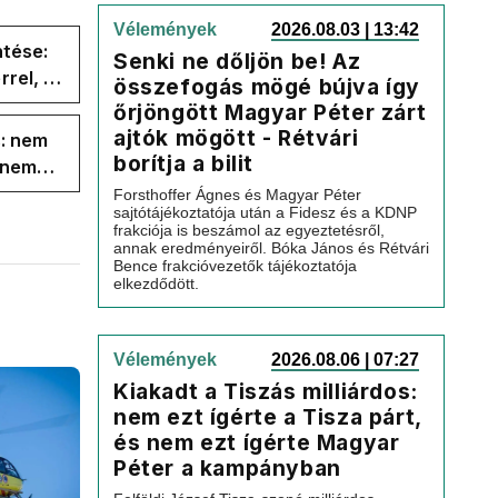
Vélemények
2026.08.03 | 13:42
ntése:
Senki ne dőljön be! Az
rel, a
összefogás mögé bújva így
ége az
őrjöngött Magyar Péter zárt
ajtók mögött - Rétvári
s: nem
borítja a bilit
s nem
Forsthoffer Ágnes és Magyar Péter
sajtótájékoztatója után a Fidesz és a KDNP
frakciója is beszámol az egyeztetésről,
annak eredményeiről. Bóka János és Rétvári
Bence frakcióvezetők tájékoztatója
elkezdődött.
Vélemények
2026.08.06 | 07:27
Kiakadt a Tiszás milliárdos:
nem ezt ígérte a Tisza párt,
és nem ezt ígérte Magyar
Péter a kampányban