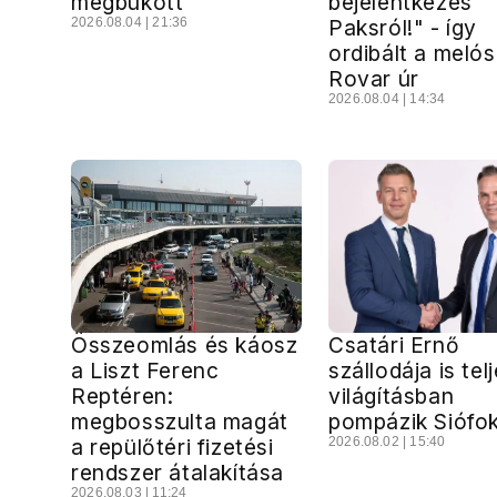
megbukott
bejelentkezés
2026.08.04 | 21:36
Paksról!" - így
ordibált a melós
Rovar úr
2026.08.04 | 14:34
Összeomlás és káosz
Csatári Ernő
a Liszt Ferenc
szállodája is tel
Reptéren:
világításban
megbosszulta magát
pompázik Siófo
a repülőtéri fizetési
2026.08.02 | 15:40
rendszer átalakítása
2026.08.03 | 11:24