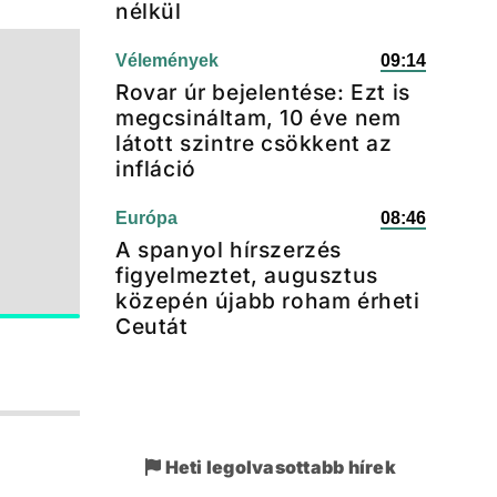
nélkül
Vélemények
09:14
Rovar úr bejelentése: Ezt is
megcsináltam, 10 éve nem
látott szintre csökkent az
infláció
Európa
08:46
A spanyol hírszerzés
figyelmeztet, augusztus
közepén újabb roham érheti
Ceutát
Heti legolvasottabb hírek