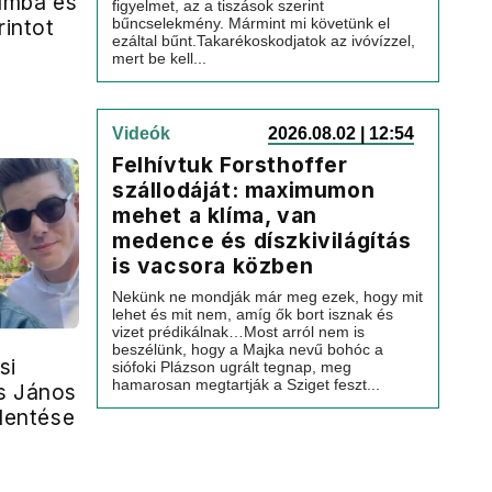
umba és
figyelmet, az a tiszások szerint
rintot
bűncselekmény. Mármint mi követünk el
ezáltal bűnt.Takarékoskodjatok az ivóvízzel,
mert be kell...
Videók
2026.08.02 | 12:54
Felhívtuk Forsthoffer
szállodáját: maximumon
mehet a klíma, van
medence és díszkivilágítás
is vacsora közben
Nekünk ne mondják már meg ezek, hogy mit
lehet és mit nem, amíg ők bort isznak és
vizet prédikálnak…Most arról nem is
beszélünk, hogy a Majka nevű bohóc a
si
siófoki Plázson ugrált tegnap, meg
hamarosan megtartják a Sziget feszt...
s János
elentése