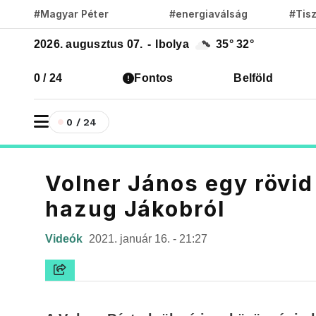
#Magyar Péter
#energiaválság
#Tis
2026. augusztus 07.
-
Ibolya
35°
32°
0 / 24
Fontos
Belföld
0 / 24
Volner János egy rövid 
hazug Jákobról
Videók
2021. január 16. - 21:27