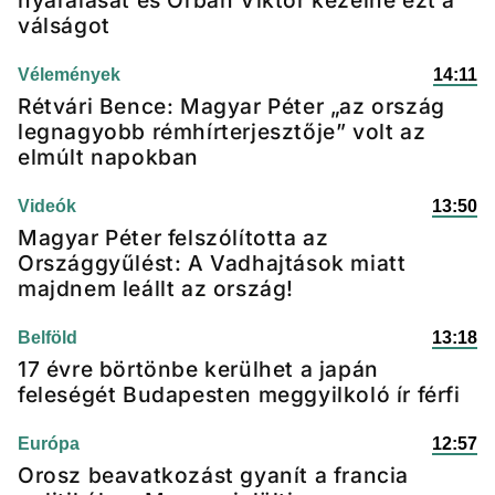
nyaralását és Orbán Viktor kezelné ezt a
válságot
Vélemények
14:11
Rétvári Bence: Magyar Péter „az ország
legnagyobb rémhírterjesztője” volt az
elmúlt napokban
Videók
13:50
Magyar Péter felszólította az
Országgyűlést: A Vadhajtások miatt
majdnem leállt az ország!
Belföld
13:18
17 évre börtönbe kerülhet a japán
feleségét Budapesten meggyilkoló ír férfi
Európa
12:57
Orosz beavatkozást gyanít a francia