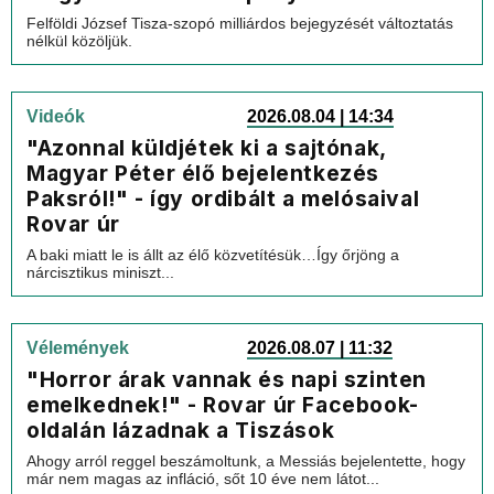
Felföldi József Tisza-szopó milliárdos bejegyzését változtatás
nélkül közöljük.
Videók
2026.08.04 | 14:34
"Azonnal küldjétek ki a sajtónak,
Magyar Péter élő bejelentkezés
Paksról!" - így ordibált a melósaival
Rovar úr
A baki miatt le is állt az élő közvetítésük…Így őrjöng a
nárcisztikus miniszt...
Vélemények
2026.08.07 | 11:32
"Horror árak vannak és napi szinten
emelkednek!" - Rovar úr Facebook-
oldalán lázadnak a Tiszások
Ahogy arról reggel beszámoltunk, a Messiás bejelentette, hogy
már nem magas az infláció, sőt 10 éve nem látot...