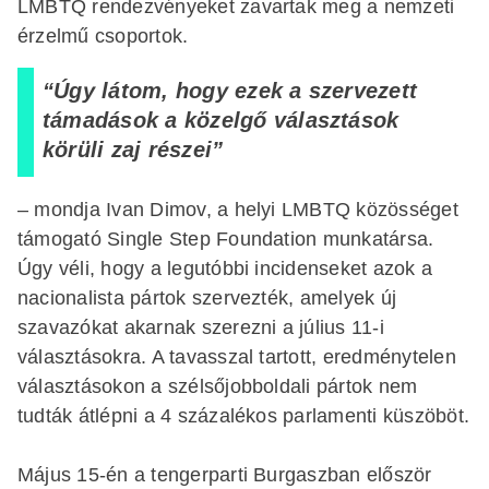
LMBTQ rendezvényeket zavartak meg a nemzeti
érzelmű csoportok.
“Úgy látom, hogy ezek a szervezett
támadások a közelgő választások
körüli zaj részei”
– mondja Ivan Dimov, a helyi LMBTQ közösséget
támogató Single Step Foundation munkatársa.
Úgy véli, hogy a legutóbbi incidenseket azok a
nacionalista pártok szervezték, amelyek új
szavazókat akarnak szerezni a július 11-i
választásokra. A tavasszal tartott, eredménytelen
választásokon a szélsőjobboldali pártok nem
tudták átlépni a 4 százalékos parlamenti küszöböt.
Május 15-én a tengerparti Burgaszban először