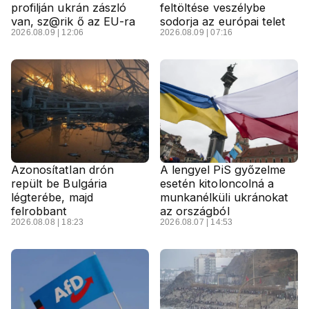
profilján ukrán zászló
feltöltése veszélybe
van, sz@rik ő az EU-ra
sodorja az európai telet
2026.08.09 | 12:06
2026.08.09 | 07:16
Azonosítatlan drón
A lengyel PiS győzelme
repült be Bulgária
esetén kitoloncolná a
légterébe, majd
munkanélküli ukránokat
felrobbant
az országból
2026.08.08 | 18:23
2026.08.07 | 14:53