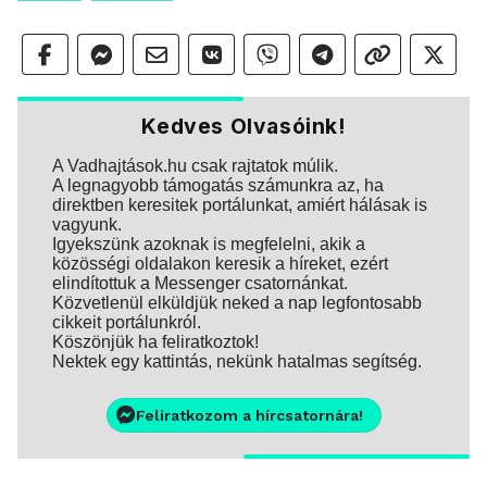
Kedves Olvasóink!
A Vadhajtások.hu csak rajtatok múlik.
A legnagyobb támogatás számunkra az, ha
direktben keresitek portálunkat, amiért hálásak is
vagyunk.
Igyekszünk azoknak is megfelelni, akik a
közösségi oldalakon keresik a híreket, ezért
elindítottuk a Messenger csatornánkat.
Közvetlenül elküldjük neked a nap legfontosabb
cikkeit portálunkról.
Köszönjük ha feliratkoztok!
Nektek egy kattintás, nekünk hatalmas segítség.
Feliratkozom a hírcsatornára!