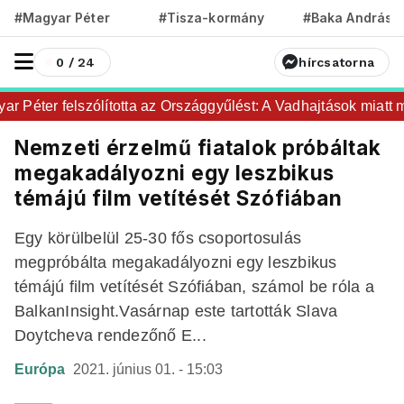
#Magyar Péter
#Tisza-kormány
#Baka András
0 / 24
hírcsatorna
Péter felszólította az Országgyűlést: A Vadhajtások miatt maj
Nemzeti érzelmű fiatalok próbáltak
megakadályozni egy leszbikus
témájú film vetítését Szófiában
Egy körülbelül 25-30 fős csoportosulás
megpróbálta megakadályozni egy leszbikus
témájú film vetítését Szófiában, számol be róla a
BalkanInsight.Vasárnap este tartották Slava
Doytcheva rendezőnő E...
Európa
2021. június 01. - 15:03