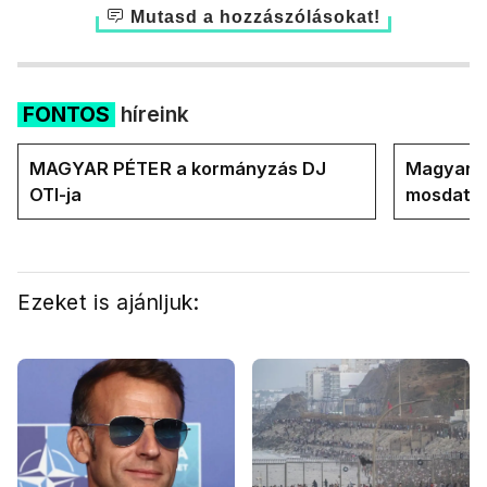
Mutasd a hozzászólásokat!
FONTOS
híreink
MAGYAR PÉTER a kormányzás DJ
Magyar M
OTI-ja
mosdatja
Ezeket is ajánljuk: