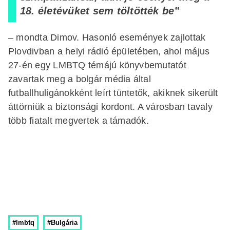
18. életévüket sem töltötték be”
– mondta Dimov. Hasonló események zajlottak
Plovdivban a helyi rádió épületében, ahol május
27-én egy LMBTQ témájú könyvbemutatót
zavartak meg a bolgár média által
futballhuligánokként leírt tüntetők, akiknek sikerült
áttörniük a biztonsági kordont. A városban tavaly
több fiatalt megvertek a támadók.
#lmbtq
#Bulgária