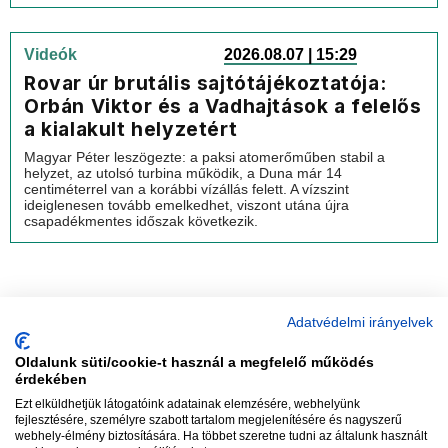
Videók
2026.08.07 | 15:29
Rovar úr brutális sajtótájékoztatója:
Orbán Viktor és a Vadhajtások a felelős
a kialakult helyzetért
Magyar Péter leszögezte: a paksi atomerőműben stabil a
helyzet, az utolsó turbina működik, a Duna már 14
centiméterrel van a korábbi vízállás felett. A vízszint
ideiglenesen tovább emelkedhet, viszont utána újra
csapadékmentes időszak következik.
Adatvédelmi irányelvek
Oldalunk süti/cookie-t használ a megfelelő működés
vadhajtások
érdekében
Ezt elküldhetjük látogatóink adatainak elemzésére, webhelyünk
fejlesztésére, személyre szabott tartalom megjelenítésére és nagyszerű
webhely-élmény biztosítására. Ha többet szeretne tudni az általunk használt
Szerkesztőség:
szerk@vadhajtasok.hu