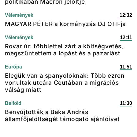
politikában Macron jelöltje
Vélemények
12:32
MAGYAR PÉTER a kormányzás DJ OTI-ja
Vélemények
12:11
Rovar úr: többlettel zárt a költségvetés,
megszüntettem a lopást és a pazarlást
Európa
11:51
Elegük van a spanyoloknak: Több ezren
vonultak utcára Ceutában a migrációs
válság miatt
Belföld
11:30
Benyújtották a Baka András
államfőjelöltségét támogató ajánlóívet