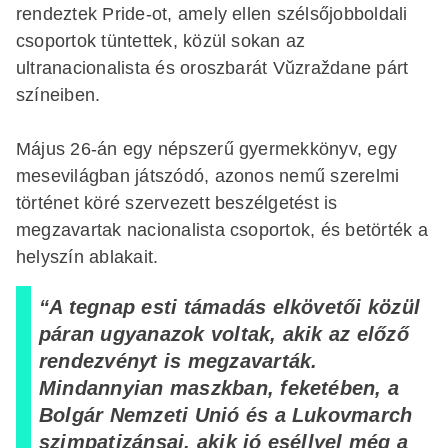
rendeztek Pride-ot, amely ellen szélsőjobboldali
csoportok tüntettek, közül sokan az
ultranacionalista és oroszbarát Vŭzraždane párt
színeiben.
Május 26-án egy népszerű gyermekkönyv, egy
mesevilágban játszódó, azonos nemű szerelmi
történet köré szervezett beszélgetést is
megzavartak nacionalista csoportok, és betörték a
helyszín ablakait.
“A tegnap esti támadás elkövetői közül
páran ugyanazok voltak, akik az előző
rendezvényt is megzavarták.
Mindannyian maszkban, feketében, a
Bolgár Nemzeti Unió és a Lukovmarch
szimpatizánsai, akik jó eséllyel még a