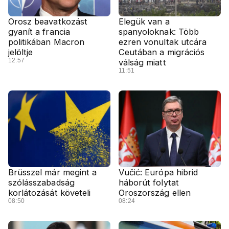
Orosz beavatkozást
Elegük van a
gyanít a francia
spanyoloknak: Több
politikában Macron
ezren vonultak utcára
jelöltje
Ceutában a migrációs
12:57
válság miatt
11:51
Brüsszel már megint a
Vučić: Európa hibrid
szólásszabadság
háborút folytat
korlátozását követeli
Oroszország ellen
08:50
08:24