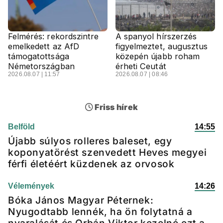
Felmérés: rekordszintre
A spanyol hírszerzés
emelkedett az AfD
figyelmeztet, augusztus
támogatottsága
közepén újabb roham
Németországban
érheti Ceutát
2026.08.07 | 11:57
2026.08.07 | 08:46
Friss hírek
Belföld
14:55
Újabb súlyos rolleres baleset, egy
koponyatörést szenvedett Heves megyei
férfi életéért küzdenek az orvosok
Vélemények
14:26
Bóka János Magyar Péternek:
Nyugodtabb lennék, ha ön folytatná a