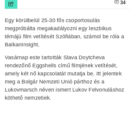
34
Egy körülbelül 25-30 fős csoportosulás
megpróbálta megakadályozni egy leszbikus
témájú film vetítését Szófiában, számol be róla a
BalkanInsight.
Vasárnap este tartották Slava Doytcheva
rendezőnő Eggshells című filmjének vetítését,
amely két nő kapcsolatát mutatja be. Itt jelentek
meg a Bolgár Nemzeti Unió párthoz és a
Lukovmarsch néven ismert Lukov Felvonuláshoz
köthető nemzetiek.