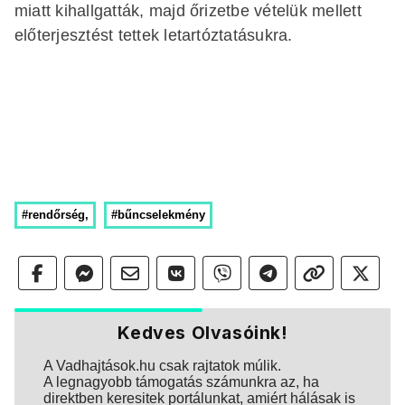
miatt kihallgatták, majd őrizetbe vételük mellett
előterjesztést tettek letartóztatásukra.
#rendőrség,
#bűncselekmény
Kedves Olvasóink!
A Vadhajtások.hu csak rajtatok múlik.
A legnagyobb támogatás számunkra az, ha
direktben keresitek portálunkat, amiért hálásak is