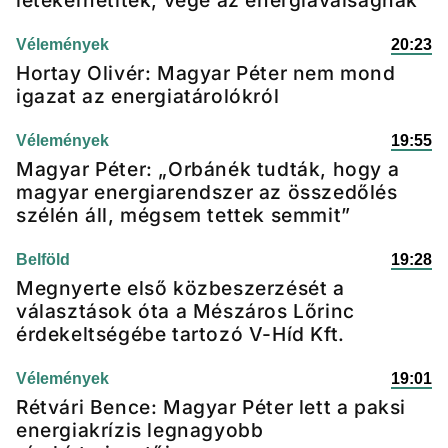
letekerhetitek, vége az energiaválságnak
Vélemények
20:23
Hortay Olivér: Magyar Péter nem mond
igazat az energiatárolókról
Vélemények
19:55
Magyar Péter: „Orbánék tudták, hogy a
magyar energiarendszer az összedőlés
szélén áll, mégsem tettek semmit”
Belföld
19:28
Megnyerte első közbeszerzését a
választások óta a Mészáros Lőrinc
érdekeltségébe tartozó V-Híd Kft.
Vélemények
19:01
Rétvári Bence: Magyar Péter lett a paksi
energiakrízis legnagyobb