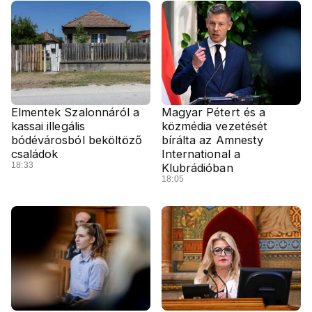
Elmentek Szalonnáról a
Magyar Pétert és a
kassai illegális
közmédia vezetését
bódévárosból beköltöző
bírálta az Amnesty
családok
International a
18:33
Klubrádióban
18:05