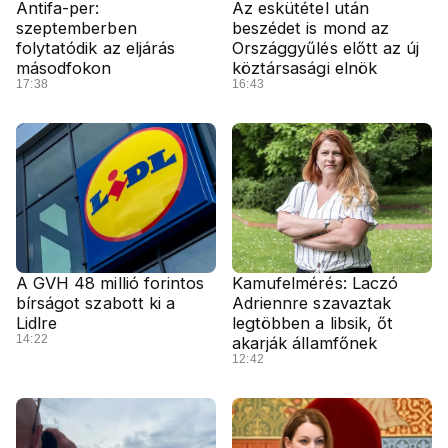
Antifa-per:
Az eskütétel után
szeptemberben
beszédet is mond az
folytatódik az eljárás
Országgyűlés előtt az új
másodfokon
köztársasági elnök
17:38
16:43
A GVH 48 millió forintos
Kamufelmérés: Laczó
bírságot szabott ki a
Adriennre szavaztak
Lidlre
legtöbben a libsik, őt
14:22
akarják államfőnek
12:42