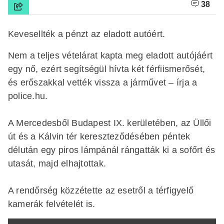
38
Kevesellték a pénzt az eladott autóért.
Nem a teljes vételárat kapta meg eladott autójáért
egy nő, ezért segítségül hívta két férfiismerősét,
és erőszakkal vették vissza a járművet – írja a
police.hu.
A Mercedesből Budapest IX. kerületében, az Üllői
út és a Kálvin tér kereszteződésében péntek
délután egy piros lámpánál rángatták ki a sofőrt és
utasát, majd elhajtottak.
A rendőrség közzétette az esetről a térfigyelő
kamerák felvételét is.