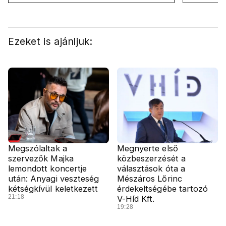
International a Klubrádióban
Ezeket is ajánljuk:
Megszólaltak a
Megnyerte első
szervezők Majka
közbeszerzését a
lemondott koncertje
választások óta a
után: Anyagi veszteség
Mészáros Lőrinc
kétségkívül keletkezett
érdekeltségébe tartozó
21:18
V-Híd Kft.
19:28