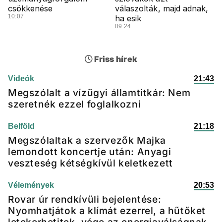
csökkenése
válaszolták, majd adnak,
10:07
ha esik
09:24
Friss hírek
Videók
21:43
Megszólalt a vízügyi államtitkár: Nem
szeretnék ezzel foglalkozni
Belföld
21:18
Megszólaltak a szervezők Majka
lemondott koncertje után: Anyagi
veszteség kétségkívül keletkezett
Vélemények
20:53
Rovar úr rendkívüli bejelentése:
Nyomhatjátok a klímát ezerrel, a hűtőket