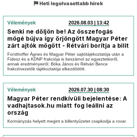
Heti legolvasottabb hírek
Vélemények
2026.08.03 | 13:42
Senki ne dőljön be! Az összefogás
mögé bújva így őrjöngött Magyar Péter
zárt ajtók mögött - Rétvári borítja a bilit
Forsthoffer Ágnes és Magyar Péter sajtótájékoztatója után a
Fidesz és a KDNP frakciója is beszámol az egyeztetésről,
annak eredményeiről. Bóka János és Rétvári Bence
frakcióvezetők tájékoztatója elkezdődött.
Vélemények
2026.07.30 | 08:30
Magyar Péter rendkívüli bejelentése: A
vadhajtasok.hu miatt fog leállni az
ország
Kormányzás helyett megint a billentyűzetet csapkodja a rovar.