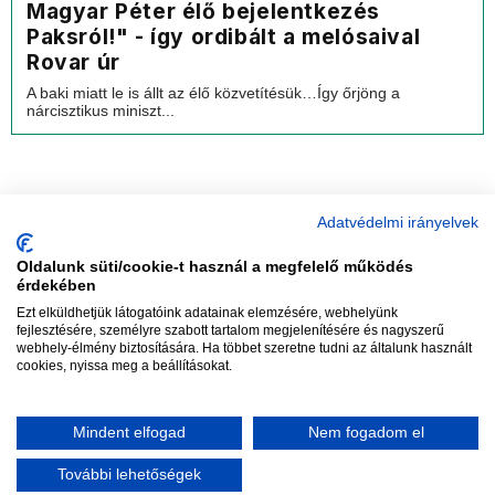
Magyar Péter élő bejelentkezés
Paksról!" - így ordibált a melósaival
Rovar úr
A baki miatt le is állt az élő közvetítésük…Így őrjöng a
nárcisztikus miniszt...
Adatvédelmi irányelvek
Oldalunk süti/cookie-t használ a megfelelő működés
vadhajtások
érdekében
Ezt elküldhetjük látogatóink adatainak elemzésére, webhelyünk
fejlesztésére, személyre szabott tartalom megjelenítésére és nagyszerű
webhely-élmény biztosítására. Ha többet szeretne tudni az általunk használt
Szerkesztőség:
szerk@vadhajtasok.hu
cookies, nyissa meg a beállításokat.
Modi:
moderator@vadhajtasok.hu
Adatvédelem
Impresszum
Szerzői jogok
Mindent elfogad
Nem fogadom el
2018 Vadhajtások.hu
További lehetőségek