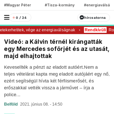
#Magyar Péter
#Tisza-kormány
#energiaválság
0 / 24
hírcsatorna
tekerhetitek, vége az energiaválságnak
Rendkívüli
Rovar
Videó: a Kálvin térnél kirángatták
egy Mercedes sofőrjét és az utasát,
majd elhajtottak
Kevesellték a pénzt az eladott autóért.Nem a
teljes vételárat kapta meg eladott autójáért egy nő,
ezért segítségül hívta két férfiismerősét, és
erőszakkal vették vissza a járművet – írja a
police...
Belföld
2021. június 08. - 14:50