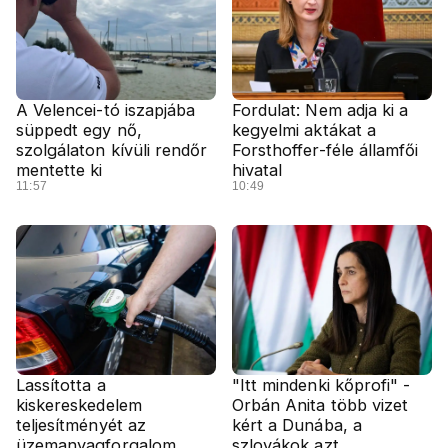
A Velencei-tó iszapjába
Fordulat: Nem adja ki a
süppedt egy nő,
kegyelmi aktákat a
szolgálaton kívüli rendőr
Forsthoffer-féle államfői
mentette ki
hivatal
11:57
10:49
Lassította a
"Itt mindenki kőprofi" -
kiskereskedelem
Orbán Anita több vizet
teljesítményét az
kért a Dunába, a
üzemanyagforgalom
szlovákok azt