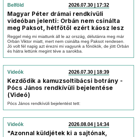
Belföld
2026.07.30 | 17:32
Magyar Péter drámai rendkívüli
videóban jelenti: Orbán nem csinálta
meg Paksot, hétfőtől ezért káosz lesz
Reggel még mi miattunk áll le az ország, délutánra meg már
Orbán Viktor miatt, mert nem csinálta meg Paksot rendesen.
Jó volt fél napig azt érezni mi vagyunk a főnökök, de jött Orbán
és hátra lettünk megint téve a sarokba.
Videók
2026.07.30 | 18:39
Kezdődik a kamuzsoltibácsi botrány -
Pócs János rendkívüli bejelentése
(Videó)
Pócs János rendkívüli bejelentést tett:
Videók
2026.08.04 | 14:34
"Azonnal küldjétek ki a sajtónak,