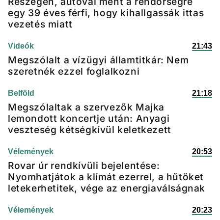
Részegen, autóval ment a rendőrségre
egy 39 éves férfi, hogy kihallgassák ittas
vezetés miatt
Videók
21:43
Megszólalt a vízügyi államtitkár: Nem
szeretnék ezzel foglalkozni
Belföld
21:18
Megszólaltak a szervezők Majka
lemondott koncertje után: Anyagi
veszteség kétségkívül keletkezett
Vélemények
20:53
Rovar úr rendkívüli bejelentése:
Nyomhatjátok a klímát ezerrel, a hűtőket
letekerhetitek, vége az energiaválságnak
Vélemények
20:23