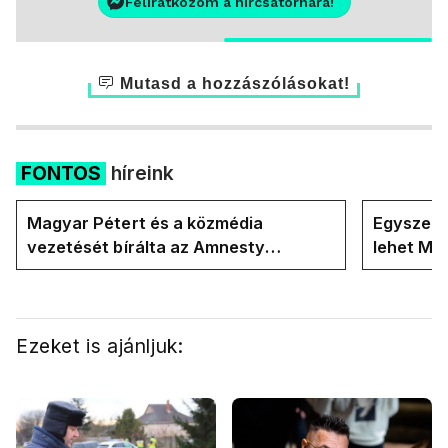
Feliratkozom a hírcsatornára!
Mutasd a hozzászólásokat!
FONTOS
híreink
Magyar Pétert és a közmédia
Egyszerre
vezetését bírálta az Amnesty
lehet Ma
International a Klubrádióban
Ezeket is ajánljuk: