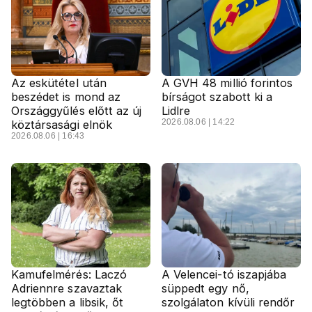
Az eskütétel után
A GVH 48 millió forintos
beszédet is mond az
bírságot szabott ki a
Országgyűlés előtt az új
Lidlre
2026.08.06 | 14:22
köztársasági elnök
2026.08.06 | 16:43
Kamufelmérés: Laczó
A Velencei-tó iszapjába
Adriennre szavaztak
süppedt egy nő,
legtöbben a libsik, őt
szolgálaton kívüli rendőr