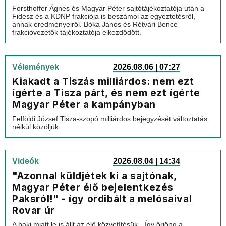
Forsthoffer Ágnes és Magyar Péter sajtótájékoztatója után a
Fidesz és a KDNP frakciója is beszámol az egyeztetésről,
annak eredményeiről. Bóka János és Rétvári Bence
frakcióvezetők tájékoztatója elkezdődött.
Vélemények
2026.08.06 | 07:27
Kiakadt a Tiszás milliárdos: nem ezt
ígérte a Tisza párt, és nem ezt ígérte
Magyar Péter a kampányban
Felföldi József Tisza-szopó milliárdos bejegyzését változtatás
nélkül közöljük.
Videók
2026.08.04 | 14:34
"Azonnal küldjétek ki a sajtónak,
Magyar Péter élő bejelentkezés
Paksról!" - így ordibált a melósaival
Rovar úr
A baki miatt le is állt az élő közvetítésük…Így őrjöng a