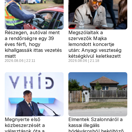
Részegen, autóval ment
Megszólaltak a
a rendőrségre egy 39
szervezők Majka
éves férfi, hogy
lemondott koncertje
kihallgassák ittas vezetés
után: Anyagi veszteség
miatt
kétségkívül keletkezett
2026.08.06 | 22:11
2026.08.06 | 21:18
Megnyerte első
Elmentek Szalonnáról a
közbeszerzését a
kassai illegális
választások óta a
bódévárosból beköltöző