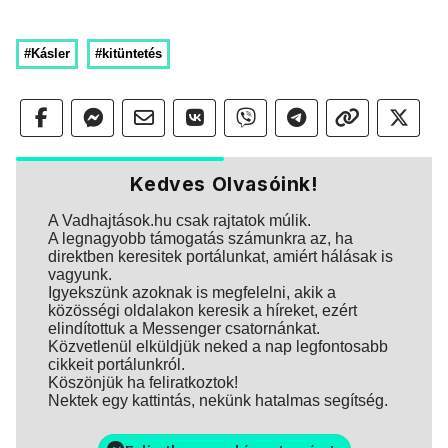
#Kásler
#kitüntetés
Kedves Olvasóink!
A Vadhajtások.hu csak rajtatok múlik.
A legnagyobb támogatás számunkra az, ha
direktben keresitek portálunkat, amiért hálásak is
vagyunk.
Igyekszünk azoknak is megfelelni, akik a
közösségi oldalakon keresik a híreket, ezért
elindítottuk a Messenger csatornánkat.
Közvetlenül elküldjük neked a nap legfontosabb
cikkeit portálunkról.
Köszönjük ha feliratkoztok!
Nektek egy kattintás, nekünk hatalmas segítség.