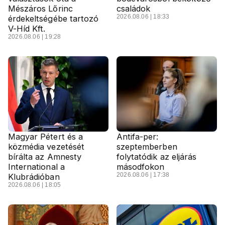
Mészáros Lőrinc
családok
2026.08.06 | 18:33
érdekeltségébe tartozó
V-Híd Kft.
2026.08.06 | 19:28
Magyar Pétert és a
Antifa-per:
közmédia vezetését
szeptemberben
bírálta az Amnesty
folytatódik az eljárás
International a
másodfokon
2026.08.06 | 17:38
Klubrádióban
2026.08.06 | 18:05