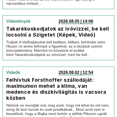
nárcisztikus miniszt...
Vélemények
2026.08.05 | 14:06
Takarékoskodjatok az ivóvízzel, be kell
locsolni a Szigetet (Képek, Videó)
Tudjuk! A Vadhajtásokat kell betiltani, kitiltani, börtönbe vetni.
Hiszen mi amire felhívjuk a figyelmet, az a tiszások szerint
bűncselekmény. Mármint mi követünk el ezáltal
bűnt.Takarékoskodjatok az ivóvízzel, mert be kell...
Videók
2026.08.02 | 12:54
Felhívtuk Forsthoffer szállodáját:
maximumon mehet a klíma, van
medence és díszkivilágítás is vacsora
közben
Nekünk ne mondják már meg ezek, hogy mit lehet és mit nem,
amíg ők bort isznak és vizet prédikálnak…Most arról nem is
beszélünk, hogy a Majka nevű bohóc a siófoki Plázson ugrált