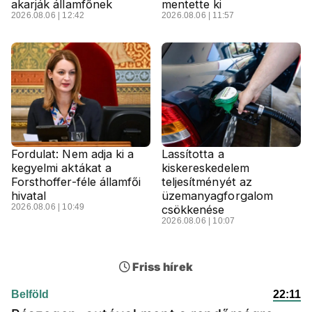
akarják államfőnek
mentette ki
2026.08.06 | 12:42
2026.08.06 | 11:57
Fordulat: Nem adja ki a
Lassította a
kegyelmi aktákat a
kiskereskedelem
Forsthoffer-féle államfői
teljesítményét az
hivatal
üzemanyagforgalom
2026.08.06 | 10:49
csökkenése
2026.08.06 | 10:07
Friss hírek
Belföld
22:11