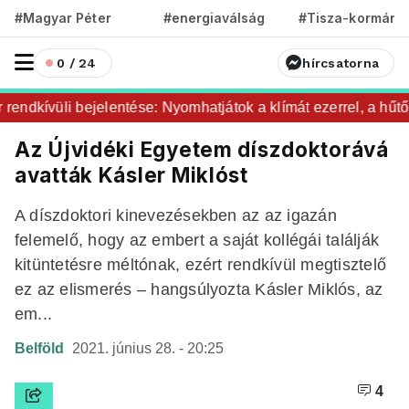
#Magyar Péter
#energiaválság
#Tisza-kormány
0 / 24
hírcsatorna
ndkívüli bejelentése: Nyomhatjátok a klímát ezerrel, a hűtőke
Az Újvidéki Egyetem díszdoktorává
avatták Kásler Miklóst
A díszdoktori kinevezésekben az az igazán
felemelő, hogy az embert a saját kollégái találják
kitüntetésre méltónak, ezért rendkívül megtisztelő
ez az elismerés – hangsúlyozta Kásler Miklós, az
em...
Belföld
2021. június 28. - 20:25
4