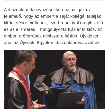
A díszdoktori kinevezésekben az az igazán
felemelő, hogy az embert a saját kollégái találják
kitüntetésre méltónak, ezért rendkívül megtisztelő
ez az elismerés – hangsúlyozta Kásler Miklós, az
emberi erőforrások minisztere hétfőn, Újvidéken,
ahol az Újvidéki Egyetem díszdoktorává avatták.