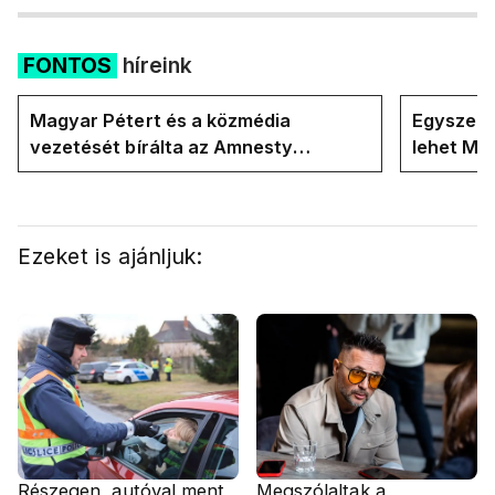
FONTOS
híreink
Magyar Pétert és a közmédia
Egyszerre
vezetését bírálta az Amnesty
lehet Ma
International a Klubrádióban
Ezeket is ajánljuk:
Részegen, autóval ment
Megszólaltak a