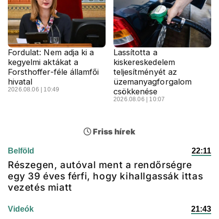
Fordulat: Nem adja ki a
Lassította a
kegyelmi aktákat a
kiskereskedelem
Forsthoffer-féle államfői
teljesítményét az
hivatal
üzemanyagforgalom
2026.08.06 | 10:49
csökkenése
2026.08.06 | 10:07
Friss hírek
Belföld
22:11
Részegen, autóval ment a rendőrségre
egy 39 éves férfi, hogy kihallgassák ittas
vezetés miatt
Videók
21:43