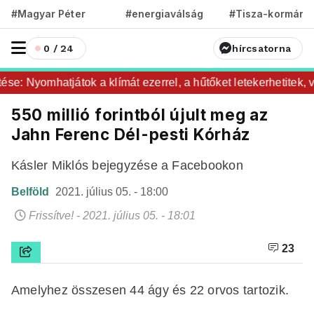
#Magyar Péter
#energiaválság
#Tisza-kormány
0 / 24
hírcsatorna
e: Nyomhatjátok a klímát ezerrel, a hűtőket letekerhetitek, v
550 millió forintból újult meg az
Jahn Ferenc Dél-pesti Kórház
Kásler Miklós bejegyzése a Facebookon
Belföld
2021. július 05. - 18:00
Frissítve! - 2021. július 05. - 18:01
23
Amelyhez összesen 44 ágy és 22 orvos tartozik.