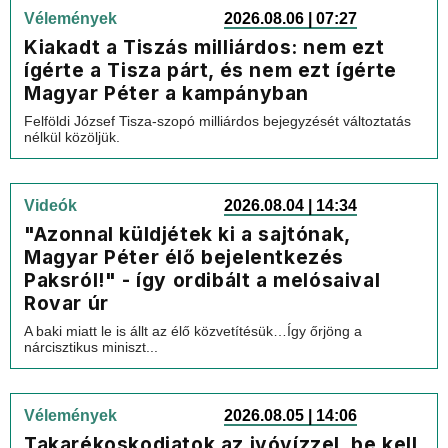
Vélemények
2026.08.06 | 07:27
Kiakadt a Tiszás milliárdos: nem ezt
ígérte a Tisza párt, és nem ezt ígérte
Magyar Péter a kampányban
Felföldi József Tisza-szopó milliárdos bejegyzését változtatás
nélkül közöljük.
Videók
2026.08.04 | 14:34
"Azonnal küldjétek ki a sajtónak,
Magyar Péter élő bejelentkezés
Paksról!" - így ordibált a melósaival
Rovar úr
A baki miatt le is állt az élő közvetítésük…Így őrjöng a
nárcisztikus miniszt...
Vélemények
2026.08.05 | 14:06
Takarékoskodjatok az ivóvízzel, be kell