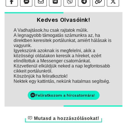
Kedves Olvasóink!
A Vadhajtások.hu csak rajtatok múlik.
A legnagyobb támogatás számunkra az, ha
direktben keresitek portálunkat, amiért hálásak is
vagyunk.
Igyekszünk azoknak is megfelelni, akik a
közösségi oldalakon keresik a híreket, ezért
elindítottuk a Messenger csatornánkat.
Közvetlenül elküldjük neked a nap legfontosabb
cikkeit portálunkról.
Köszönjük ha feliratkoztok!
Nektek egy kattintás, nekünk hatalmas segítség.
Feliratkozom a hírcsatornára!
Mutasd a hozzászólásokat!