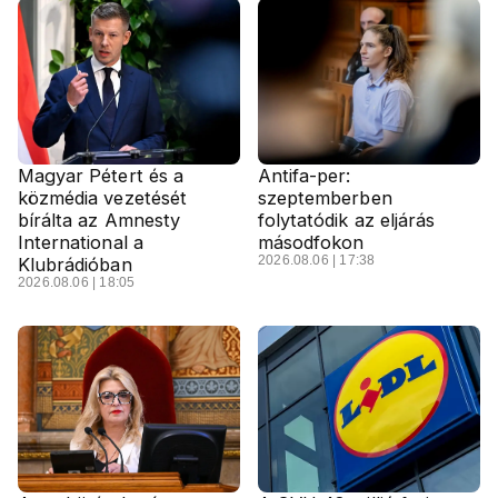
Magyar Pétert és a
Antifa-per:
közmédia vezetését
szeptemberben
bírálta az Amnesty
folytatódik az eljárás
International a
másodfokon
2026.08.06 | 17:38
Klubrádióban
2026.08.06 | 18:05