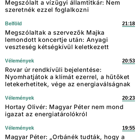
Megszólalt a vízügyi államtitkár: Nem
szeretnék ezzel foglalkozni
Belföld
21:18
Megszólaltak a szervezők Majka
lemondott koncertje után: Anyagi
veszteség kétségkívül keletkezett
Vélemények
20:53
Rovar úr rendkívüli bejelentése:
Nyomhatjátok a klímát ezerrel, a hűtőket
letekerhetitek, vége az energiaválságnak
Vélemények
20:23
Hortay Olivér: Magyar Péter nem mond
igazat az energiatárolókról
Vélemények
19:55
Magyar Péter: „Orbánék tudták, hogy a