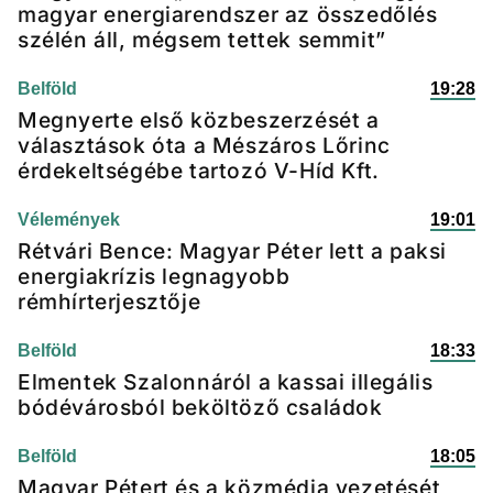
magyar energiarendszer az összedőlés
szélén áll, mégsem tettek semmit”
Belföld
19:28
Megnyerte első közbeszerzését a
választások óta a Mészáros Lőrinc
érdekeltségébe tartozó V-Híd Kft.
Vélemények
19:01
Rétvári Bence: Magyar Péter lett a paksi
energiakrízis legnagyobb
rémhírterjesztője
Belföld
18:33
Elmentek Szalonnáról a kassai illegális
bódévárosból beköltöző családok
Belföld
18:05
Magyar Pétert és a közmédia vezetését