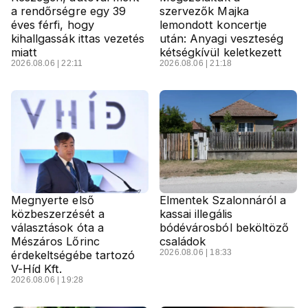
a rendőrségre egy 39
szervezők Majka
éves férfi, hogy
lemondott koncertje
kihallgassák ittas vezetés
után: Anyagi veszteség
miatt
kétségkívül keletkezett
2026.08.06 | 22:11
2026.08.06 | 21:18
Megnyerte első
Elmentek Szalonnáról a
közbeszerzését a
kassai illegális
választások óta a
bódévárosból beköltöző
Mészáros Lőrinc
családok
2026.08.06 | 18:33
érdekeltségébe tartozó
V-Híd Kft.
2026.08.06 | 19:28