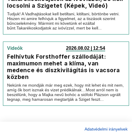
locsolni a Szigetet (Képek, Videó)
Tudjuk! A Vadhajtásokat kell betiltani, kitiltani, börtönbe vetni.
Hiszen mi amire felhívjuk a figyelmet, az a tiszások szerint
bűncselekmény. Mármint mi követünk el ezáltal
bűnt.Takarékoskodjatok az ivóvízzel, mert be kell...
Videók
2026.08.02 | 12:54
Felhívtuk Forsthoffer szállodáját:
maximumon mehet a klíma, van
medence és díszkivilágítás is vacsora
közben
Nekünk ne mondják már meg ezek, hogy mit lehet és mit nem,
amíg ők bort isznak és vizet prédikálnak…Most arról nem is
beszélünk, hogy a Majka nevű bohóc a siófoki Plázson ugrált
tegnap, meg hamarosan megtartják a Sziget feszt...
Adatvédelmi irányelvek