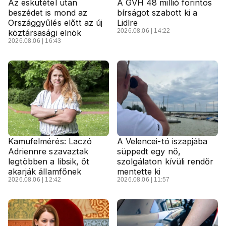
Az eskütétel után
A GVH 48 millió forintos
beszédet is mond az
bírságot szabott ki a
Országgyűlés előtt az új
Lidlre
2026.08.06 | 14:22
köztársasági elnök
2026.08.06 | 16:43
Kamufelmérés: Laczó
A Velencei-tó iszapjába
Adriennre szavaztak
süppedt egy nő,
legtöbben a libsik, őt
szolgálaton kívüli rendőr
akarják államfőnek
mentette ki
2026.08.06 | 12:42
2026.08.06 | 11:57