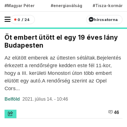
#Magyar Péter
#energiaválság
#Tisza-kormány
0 / 24
hírcsatorna
Öt embert ütött el egy 19 éves lány
Budapesten
Az elütött emberek az úttesten sétáltak.Bejelentés
érkezett a rendőrségre kedden este fél 11-kor,
hogy a III. kerületi Monostori úton több embert
elütött egy autó.A rendőrség szerint az Opel
Cors...
Belföld
2021. július 14. - 10:46
46