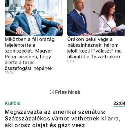
Miközben a fél ország
Órákon belül vége a
feljelentette a
bábszínháznak: három
szomszédját, Magyar
jelölt közül "választ" ma
Péter bejelenti, hogy
államfőt a Tisza-frakció
07:48
elérte a teljes
összefogást népének
09:24
Friss hírek
Külföld
22:04
Megszavazta az amerikai szenátus:
Százszázalékos vámot vethetnek ki arra,
aki orosz olajat és gázt vesz