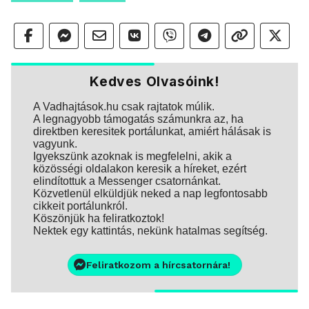
Kedves Olvasóink!
A Vadhajtások.hu csak rajtatok múlik.
A legnagyobb támogatás számunkra az, ha
direktben keresitek portálunkat, amiért hálásak is
vagyunk.
Igyekszünk azoknak is megfelelni, akik a
közösségi oldalakon keresik a híreket, ezért
elindítottuk a Messenger csatornánkat.
Közvetlenül elküldjük neked a nap legfontosabb
cikkeit portálunkról.
Köszönjük ha feliratkoztok!
Nektek egy kattintás, nekünk hatalmas segítség.
Feliratkozom a hírcsatornára!