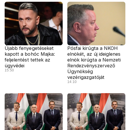
Újabb fenyegetéseket
Pósfai kirúgta a NKOH
kapott a bohóc Majka:
elnökét, az új ideiglenes
feljelentést tettek az
elnök kirúgta a Nemzeti
ügyvédei
Rendezvényszervező
15:50
Ügynökség
vezérigazgatóját
14:10