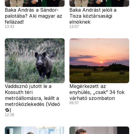
Baka András a Sándor-
Baka Andrást jelöli a
palotába? Aki magyar az
Tisza köztársasági
fellázad!
elnöknek
13:42
13:07
Vaddisznó jutott le a
Megérkezett az
Kossuth téri
enyhülés, „csak” 34 fok
metróállomásra, leállt a
várható szombaton
09:57
metróközlekedés (Videó
🔁)
12:36