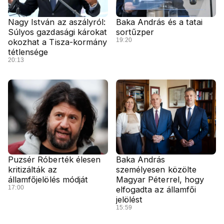
Nagy István az aszályról:
Baka András és a tatai
Súlyos gazdasági károkat
sortűzper
19:20
okozhat a Tisza-kormány
tétlensége
20:13
Puzsér Róberték élesen
Baka András
kritizálták az
személyesen közölte
államfőjelölés módját
Magyar Péterrel, hogy
17:00
elfogadta az államfői
jelölést
15:59