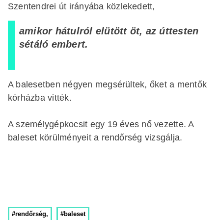
Szentendrei út irányába közlekedett,
amikor hátulról elütött öt, az úttesten
sétáló embert.
A balesetben négyen megsérültek, őket a mentők
kórházba vitték.
A személygépkocsit egy 19 éves nő vezette. A
baleset körülményeit a rendőrség vizsgálja.
#rendőrség,
#baleset