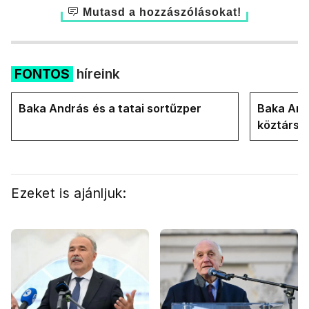
Mutasd a hozzászólásokat!
FONTOS
híreink
Baka András és a tatai sortűzper
Baka Andr
köztársa
Ezeket is ajánljuk: