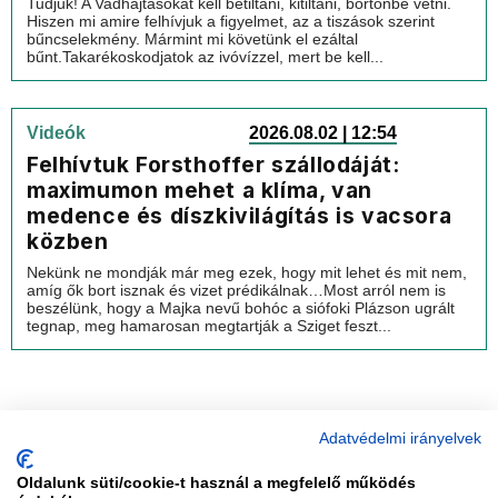
Tudjuk! A Vadhajtásokat kell betiltani, kitiltani, börtönbe vetni.
Hiszen mi amire felhívjuk a figyelmet, az a tiszások szerint
bűncselekmény. Mármint mi követünk el ezáltal
bűnt.Takarékoskodjatok az ivóvízzel, mert be kell...
Videók
2026.08.02 | 12:54
Felhívtuk Forsthoffer szállodáját:
maximumon mehet a klíma, van
medence és díszkivilágítás is vacsora
közben
Nekünk ne mondják már meg ezek, hogy mit lehet és mit nem,
amíg ők bort isznak és vizet prédikálnak…Most arról nem is
beszélünk, hogy a Majka nevű bohóc a siófoki Plázson ugrált
tegnap, meg hamarosan megtartják a Sziget feszt...
Adatvédelmi irányelvek
Oldalunk süti/cookie-t használ a megfelelő működés