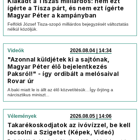
Kiakadt a Tiszás milliárdos: nem ezt
ígérte a Tisza párt, és nem ezt ígérte
Magyar Péter a kampányban
Felföldi József Tisza-szopó milliárdos bejegyzését változtatás
nélkül közöljük.
Videók
2026.08.04 | 14:34
"Azonnal küldjétek ki a sajtónak,
Magyar Péter élő bejelentkezés
Paksról!" - így ordibált a melósaival
Rovar úr
A baki miatt le is állt az élő közvetítésük…Így őrjöng a
nárcisztikus miniszt...
Vélemények
2026.08.05 | 14:06
Takarékoskodjatok az ivóvízzel, be kell
locsolni a Szigetet (Képek, Videó)