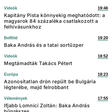
Videók
19:46
Kapitány Pista könnyekig meghatódott: a
magyarok 84 százaléka csatlakozott a
felhívásunkhoz
Belföld
19:20
Baka András és a tatai sortűzper
Videók
18:52
Megtámadták Takács Pétert
Európa
18:23
Azonosítatlan drón repült be Bulgária
légterébe, majd felrobbant
Vélemények
17:55
Ifjabb Lomnici Zoltán: Baka András
bűnrészes