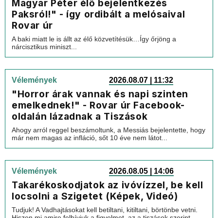
Magyar Péter élő bejelentkezés
Paksról!" - így ordibált a melósaival
Rovar úr
A baki miatt le is állt az élő közvetítésük…Így őrjöng a
nárcisztikus miniszt...
Vélemények
2026.08.07 | 11:32
"Horror árak vannak és napi szinten
emelkednek!" - Rovar úr Facebook-
oldalán lázadnak a Tiszások
Ahogy arról reggel beszámoltunk, a Messiás bejelentette, hogy
már nem magas az infláció, sőt 10 éve nem látot...
Vélemények
2026.08.05 | 14:06
Takarékoskodjatok az ivóvízzel, be kell
locsolni a Szigetet (Képek, Videó)
Tudjuk! A Vadhajtásokat kell betiltani, kitiltani, börtönbe vetni.
Hiszen mi amire felhívjuk a figyelmet, az a tiszások szerint