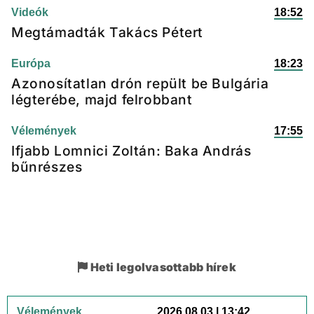
Videók
18:52
Megtámadták Takács Pétert
Európa
18:23
Azonosítatlan drón repült be Bulgária
légterébe, majd felrobbant
Vélemények
17:55
Ifjabb Lomnici Zoltán: Baka András
bűnrészes
Heti legolvasottabb hírek
Vélemények
2026.08.03 | 13:42