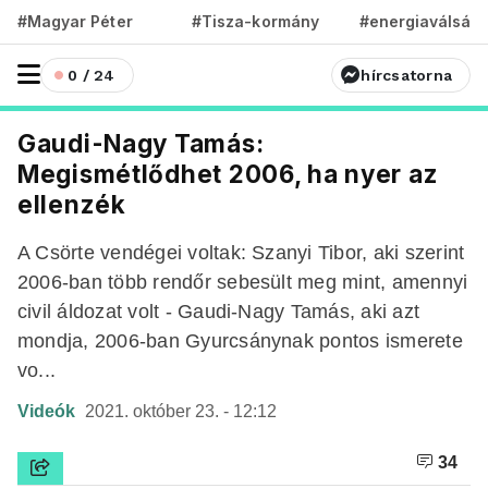
#Magyar Péter
#Tisza-kormány
#energiaválság
0 / 24
hírcsatorna
Gaudi-Nagy Tamás:
Megismétlődhet 2006, ha nyer az
ellenzék
A Csörte vendégei voltak: Szanyi Tibor, aki szerint
2006-ban több rendőr sebesült meg mint, amennyi
civil áldozat volt - Gaudi-Nagy Tamás, aki azt
mondja, 2006-ban Gyurcsánynak pontos ismerete
vo...
Videók
2021. október 23. - 12:12
34