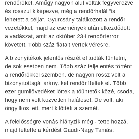
rendőröket. Aműgy nagyon alul voltak fegyverezve
és rosszul kiképezve, még a rendőrhalál "is
lehetett a célja". Gyurcsány találkozott a rendőri
vezetőkkel, majd az események után elkezdődött
a vadászat, amit az október 23-i rendőrterror
követett. Több száz fiatalt vertek véresre.
A bizonyítékok jelentős részét el tudták tüntetni,
de sok esetben nem. Több száz feljelentés történt
a rendőrökkel szemben, de nagyon rossz volt a
bizonyítottsgái arány, két rendőr ítéltek el. Több
ezer gumilövedéket lőttek a töüntetők közé, csoda,
hogy nem volt közvetlen haláleset. De volt, aki
öngyilkos lett, mert kilőtték a szemét.
A felelősségre vonás hiányzik még - tette hozzá,
majd feltette a kérdést Gaudi-Nagy Tamás: