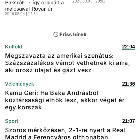
2026.08.03 | 20:01
Paksról!" - így ordibált a
melósaival Rovar úr
2026.08.04 | 14:34
Friss hírek
Külföld
22:04
Megszavazta az amerikai szenátus:
Százszázalékos vámot vethetnek ki arra,
aki orosz olajat és gázt vesz
Vélemények
21:36
Kamu Geri: Ha Baka Andrásból
köztársasági elnök lesz, akkor véget ér
egy korszak
Sport
21:07
Szoros mérkőzésen, 2-1-re nyert a Real
Madrid a Ferencváros otthonában