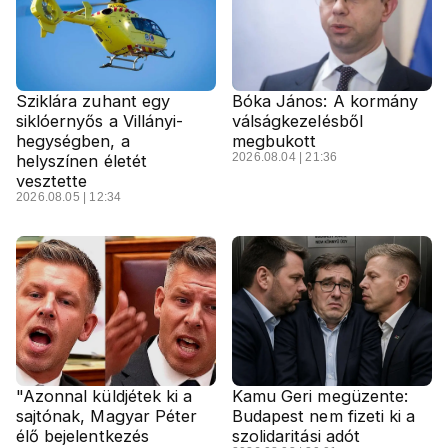
Sziklára zuhant egy
Bóka János: A kormány
siklóernyős a Villányi-
válságkezelésből
hegységben, a
megbukott
2026.08.04 | 21:36
helyszínen életét
vesztette
2026.08.05 | 12:34
"Azonnal küldjétek ki a
Kamu Geri megüzente:
sajtónak, Magyar Péter
Budapest nem fizeti ki a
élő bejelentkezés
szolidaritási adót