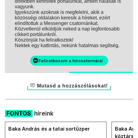
direktben keresitek portálunkat, amiért hálásak is
vagyunk.
Igyekszünk azoknak is megfelelni, akik a
közösségi oldalakon keresik a híreket, ezért
elindítottuk a Messenger csatornánkat.
Közvetlenül elküldjük neked a nap legfontosabb
cikkeit portálunkról.
Köszönjük ha feliratkoztok!
Nektek egy kattintás, nekünk hatalmas segítség.
Feliratkozom a hírcsatornára!
Mutasd a hozzászólásokat!
FONTOS
híreink
Baka András és a tatai sortűzper
Baka Andr
köztársa