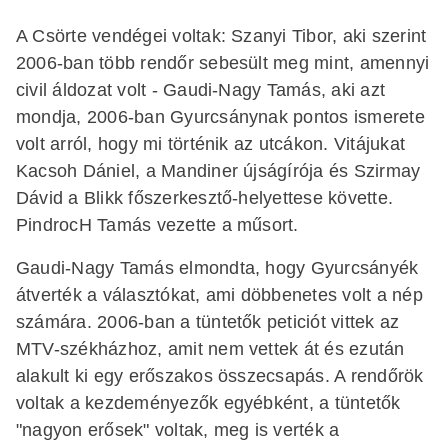
A Csörte vendégei voltak: Szanyi Tibor, aki szerint
2006-ban több rendőr sebesült meg mint, amennyi
civil áldozat volt - Gaudi-Nagy Tamás, aki azt
mondja, 2006-ban Gyurcsánynak pontos ismerete
volt arról, hogy mi történik az utcákon. Vitájukat
Kacsoh Dániel, a Mandiner újságírója és Szirmay
Dávid a Blikk főszerkesztő-helyettese követte.
PindrocH Tamás vezette a műsort.
Gaudi-Nagy Tamás elmondta, hogy Gyurcsányék
átverték a választókat, ami döbbenetes volt a nép
számára. 2006-ban a tüntetők peticiót vittek az
MTV-székházhoz, amit nem vettek át és ezután
alakult ki egy erőszakos összecsapás. A rendőrök
voltak a kezdeményezők egyébként, a tüntetők
"nagyon erősek" voltak, meg is verték a