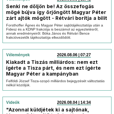
Senki ne dőljön be! Az összefogás
mögé bújva így őrjöngött Magyar Péter
zárt ajtók mögött - Rétvári borítja a bilit
Forsthoffer Ágnes és Magyar Péter sajtótájékoztatója után a
Fidesz és a KDNP frakciója is beszámol az egyeztetésről,
annak eredményeiről. Bóka János és Rétvári Bence
frakcióvezetők tájékoztatója elkezdődött.
Vélemények
2026.08.06 | 07:27
Kiakadt a Tiszás milliárdos: nem ezt
ígérte a Tisza párt, és nem ezt ígérte
Magyar Péter a kampányban
Felföldi József Tisza-szopó milliárdos bejegyzését változtatás
nélkül közöljük.
Videók
2026.08.04 | 14:34
"Azonnal küldjétek ki a sajtónak,