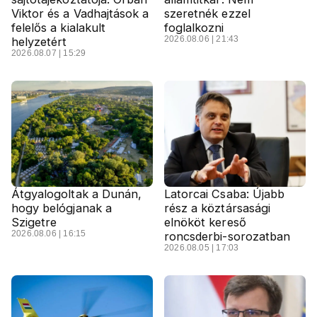
Viktor és a Vadhajtások a
szeretnék ezzel
felelős a kialakult
foglalkozni
2026.08.06 | 21:43
helyzetért
2026.08.07 | 15:29
Átgyalogoltak a Dunán,
Latorcai Csaba: Újabb
hogy belógjanak a
rész a köztársasági
Szigetre
elnököt kereső
2026.08.06 | 16:15
roncsderbi-sorozatban
2026.08.05 | 17:03