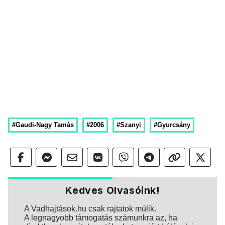
#Gaudi-Nagy Tamás
#2006
#Szanyi
#Gyurcsány
Kedves Olvasóink!
A Vadhajtások.hu csak rajtatok múlik.
A legnagyobb támogatás számunkra az, ha