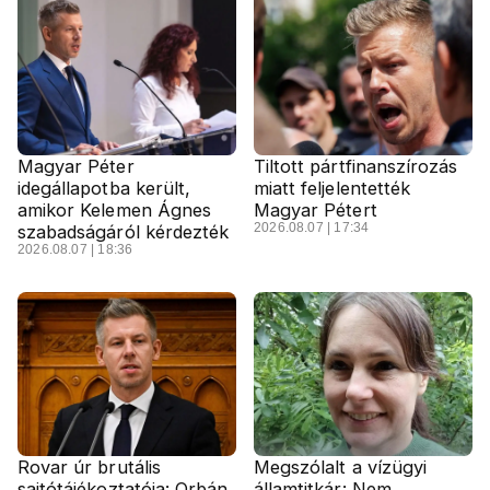
Magyar Péter
Tiltott pártfinanszírozás
idegállapotba került,
miatt feljelentették
amikor Kelemen Ágnes
Magyar Pétert
2026.08.07 | 17:34
szabadságáról kérdezték
2026.08.07 | 18:36
Rovar úr brutális
Megszólalt a vízügyi
sajtótájékoztatója: Orbán
államtitkár: Nem