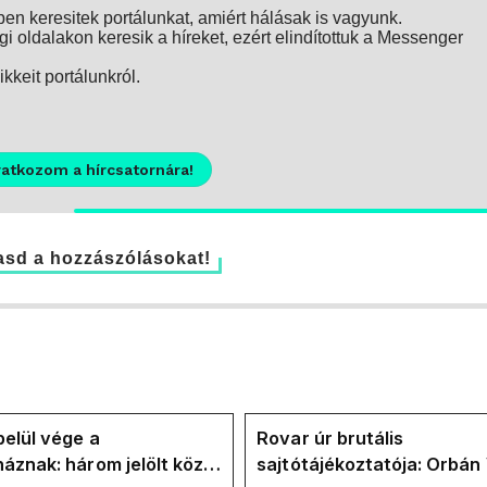
n keresitek portálunkat, amiért hálásak is vagyunk.
i oldalakon keresik a híreket, ezért elindítottuk a Messenger
kkeit portálunkról.
ratkozom a hírcsatornára!
sd a hozzászólásokat!
elül vége a
Rovar úr brutális
áznak: három jelölt közül
sajtótájékoztatója: Orbán 