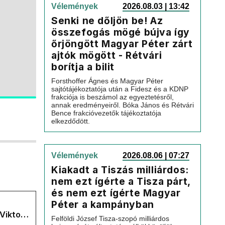
Vélemények
2026.08.03 | 13:42
Senki ne dőljön be! Az
összefogás mögé bújva így
őrjöngött Magyar Péter zárt
ajtók mögött - Rétvári
borítja a bilit
Forsthoffer Ágnes és Magyar Péter
sajtótájékoztatója után a Fidesz és a KDNP
frakciója is beszámol az egyeztetésről,
annak eredményeiről. Bóka János és Rétvári
Bence frakcióvezetők tájékoztatója
elkezdődött.
Vélemények
2026.08.06 | 07:27
Kiakadt a Tiszás milliárdos:
nem ezt ígérte a Tisza párt,
és nem ezt ígérte Magyar
Péter a kampányban
Viktor
Felföldi József Tisza-szopó milliárdos