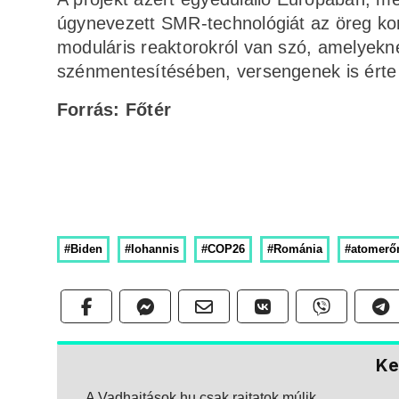
úgynevezett SMR-technológiát az öreg kon
moduláris reaktorokról van szó, amelyekn
szénmentesítésében, versengenek is érte 
Forrás: Főtér
#Biden
#Iohannis
#COP26
#Románia
#atomer
Ke
A Vadhajtások.hu csak rajtatok múlik.