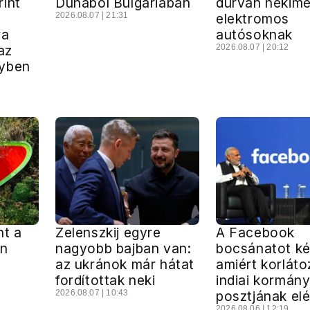
int
Dunából Bulgáriában
durván nekime
2026.08.07 | 21:31
elektromos
ra
autósoknak
az
2026.08.07 | 20:12
gyben
nt a
Zelenszkij egyre
A Facebook
an
nagyobb bajban van:
bocsánatot ké
az ukránok már hátat
amiért korláto
fordítottak neki
indiai kormán
2026.08.07 | 10:43
posztjának el
2026.08.06 | 12:19