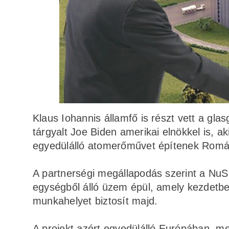
Klaus Iohannis államfő is részt vett a gla
tárgyalt Joe Biden amerikai elnökkel is, a
egyedülálló atomerőművet építenek Romá
A partnerségi megállapodás szerint a NuSc
egységből álló üzem épül, amely kezdetbe
munkahelyet biztosít majd.
A projekt azért egyedülálló Európában, me