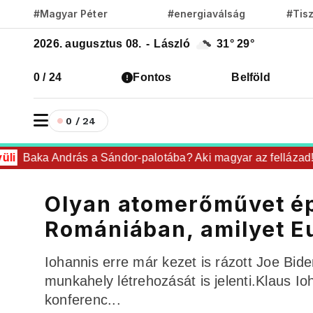
#Magyar Péter
#energiaválság
#Tis
2026. augusztus 08.
-
László
31°
29°
0 / 24
Fontos
Belföld
0 / 24
Baka András a Sándor-palotába? Aki magyar az fellázad!
Olyan atomerőművet ép
Romániában, amilyet E
Iohannis erre már kezet is rázott Joe Bid
munkahely létrehozását is jelenti.Klaus Io
konferenc...