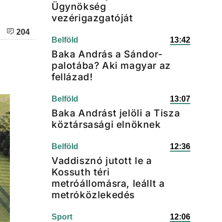
Ügynökség
vezérigazgatóját
204
Belföld
13:42
Baka András a Sándor-
palotába? Aki magyar az
fellázad!
Belföld
13:07
Baka Andrást jelöli a Tisza
köztársasági elnöknek
Belföld
12:36
Vaddisznó jutott le a
Kossuth téri
metróállomásra, leállt a
metróközlekedés
Sport
12:06