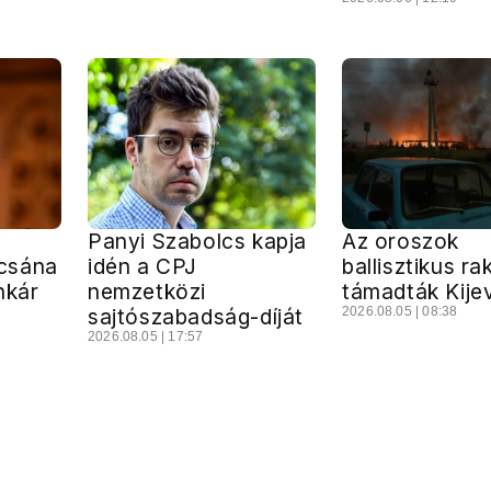
Panyi Szabolcs kapja
Az oroszok
csána
idén a CPJ
ballisztikus ra
nkár
nemzetközi
támadták Kije
sajtószabadság-díját
2026.08.05 | 08:38
2026.08.05 | 17:57