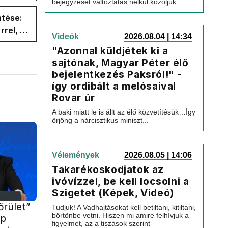
 a
bejegyzését változtatás nélkül közöljük.
ntése:
rel, a
Videók
2026.08.04 | 14:34
ége az
"Azonnal küldjétek ki a
sajtónak, Magyar Péter élő
bejelentkezés Paksról!" -
így ordibált a melósaival
Rovar úr
A baki miatt le is állt az élő közvetítésük…Így
őrjöng a nárcisztikus miniszt...
Vélemények
2026.08.05 | 14:06
Takarékoskodjatok az
ivóvízzel, be kell locsolni a
Szigetet (Képek, Videó)
őrület”
Tudjuk! A Vadhajtásokat kell betiltani, kitiltani,
börtönbe vetni. Hiszen mi amire felhívjuk a
mp
figyelmet, az a tiszások szerint