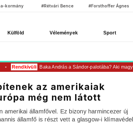
za-kormány
#Rétvári Bence
#Forsthoffer Ágnes
Külföld
Vélemények
Sport
Rendkívüli
Baka András a Sándor-palotába? Aki magyar a
ítenek az amerikaiak
urópa még nem látott
en amerikai államfővel. Ez bizony harmincezer új
hannis államfő is részt vett a glasgow-i klímavéde