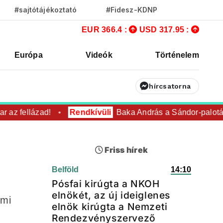
#sajtótájékoztató
#Fidesz-KDNP
EUR 366.4 :
USD 317.95 :
Európa
Videók
Történelem
hírcsatorna
z fellázad!
Rendkívüli
Baka András a Sándor-palotába?
Friss hírek
Belföld
14:10
Pósfai kirúgta a NKOH
elnökét, az új ideiglenes
lmi
elnök kirúgta a Nemzeti
Rendezvényszervező