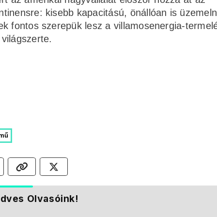
tinensre: kisebb kapacitású, önállóan is üzemeln
ek fontos szerepük lesz a villamosenergia-termel
világszerte.
őmű
dves Olvasóink!