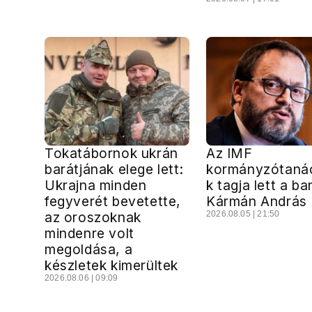
Tokatábornok ukrán
Az IMF
barátjának elege lett:
kormányzótaná
Ukrajna minden
k tagja lett a ba
fegyverét bevetette,
Kármán András
az oroszoknak
2026.08.05 | 21:50
mindenre volt
megoldása, a
készletek kimerültek
2026.08.06 | 09:09