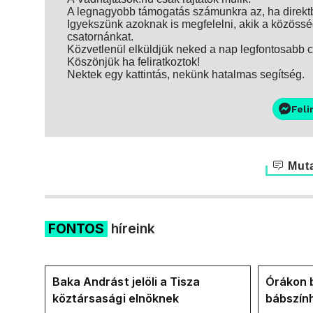
A legnagyobb támogatás számunkra az, ha direktbe
Igyekszünk azoknak is megfelelni, akik a közösség
csatornánkat.
Közvetlenül elküldjük neked a nap legfontosabb ci
Köszönjük ha feliratkoztok!
Nektek egy kattintás, nekünk hatalmas segítség.
Feli
Muta
FONTOS
híreink
Baka Andrást jelöli a Tisza
Órákon b
köztársasági elnöknek
bábszính