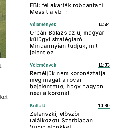
FBI: fel akarták robbantani
Messit a vb-n
Vélemények
11:34
Orbán Balázs az új magyar
külügyi stratégiáról:
Mindannyian tudjuk, mit
jelent ez
Vélemények
11:03
t,
Reméljük nem koronáztatja
meg magát a rovar -
bejelentette, hogy nagyon
nézi a koronát
nkét
Külföld
10:30
Zelenszkij először
találkozott Szerbiában
Vučić elnökkel