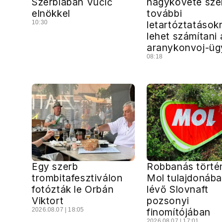
Szerbiában Vučić
nagykövete szer
elnökkel
további
10:30
letartóztatások
lehet számítani 
aranykonvoj-ü
08:18
Egy szerb
Robbanás törté
trombitafesztiválon
Mol tulajdonáb
fotózták le Orbán
lévő Slovnaft
Viktort
pozsonyi
2026.08.07 | 18:05
finomítójában
2026.08.07 | 17:01