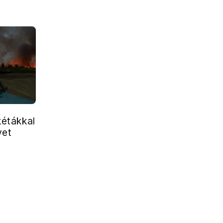
kétákkal
vet