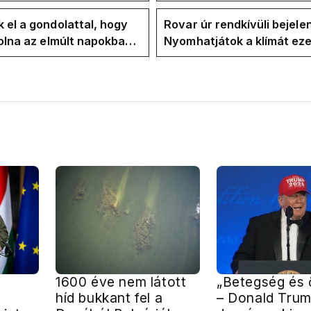
" ma államfőt a Tisza-
és a Vadhajtások a felelős
kialakult helyzetért
 el a gondolattal, hogy
Rovar úr rendkívüli bejele
volna az elmúlt napokban
Nyomhatjátok a klímát ezer
kkentés nélkül
hűtőket letekerhetitek, v
energiaválságnak
1600 éve nem látott
„Betegség és 
híd bukkant fel a
– Donald Tru