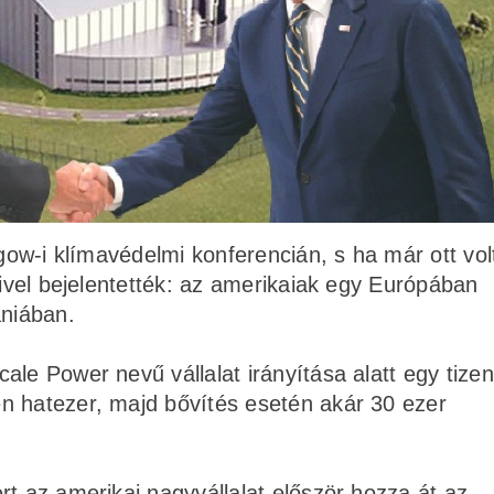
sgow-i klímavédelmi konferencián, s ha már ott vol
kivel bejelentették: az amerikaiak egy Európában
niában.
ale Power nevű vállalat irányítása alatt egy tize
n hatezer, majd bővítés esetén akár 30 ezer
rt az amerikai nagyvállalat először hozza át az