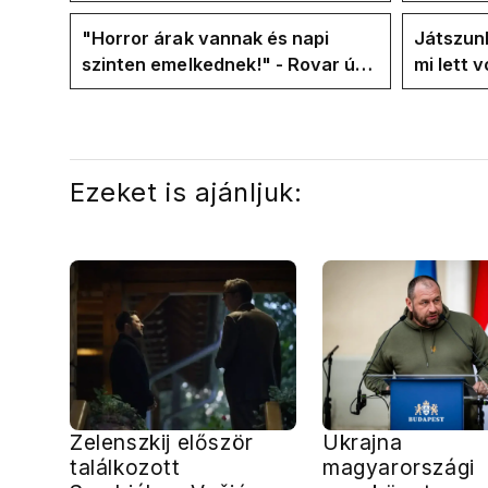
"választ
frakció
"Horror árak vannak és napi
Játszunk
szinten emelkednek!" - Rovar úr
mi lett 
Facebook-oldalán lázadnak a
rezsicsö
Tiszások
Ezeket is ajánljuk:
Zelenszkij először
Ukrajna
találkozott
magyarországi