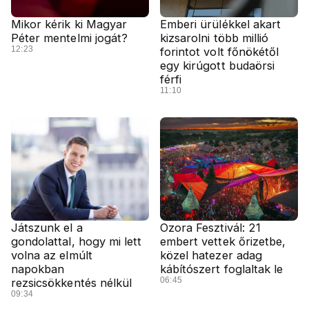
Mikor kérik ki Magyar
Emberi ürülékkel akart
Péter mentelmi jogát?
kizsarolni több millió
12:23
forintot volt főnökétől
egy kirúgott budaörsi
férfi
11:10
Játszunk el a
Ozora Fesztivál: 21
gondolattal, hogy mi lett
embert vettek őrizetbe,
volna az elmúlt
közel hatezer adag
napokban
kábítószert foglaltak le
06:45
rezsicsökkentés nélkül
09:34