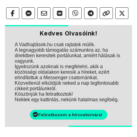
Kedves Olvasóink!
A Vadhajtások.hu csak rajtatok múlik.
A legnagyobb támogatás számunkra az, ha
direktben keresitek portálunkat, amiért hálásak is
vagyunk.
Igyekszünk azoknak is megfelelni, akik a
közösségi oldalakon keresik a híreket, ezért
elindítottuk a Messenger csatornánkat.
Közvetlenül elküldjük neked a nap legfontosabb
cikkeit portálunkról.
Köszönjük ha feliratkoztok!
Nektek egy kattintás, nekünk hatalmas segítség.
Feliratkozom a hírcsatornára!