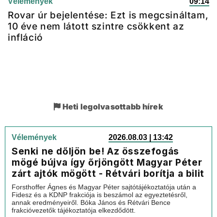
Vélemények
09:14
Rovar úr bejelentése: Ezt is megcsináltam,
10 éve nem látott szintre csökkent az
infláció
Heti legolvasottabb hírek
Vélemények
2026.08.03 | 13:42
Senki ne dőljön be! Az összefogás
mögé bújva így őrjöngött Magyar Péter
zárt ajtók mögött - Rétvári borítja a bilit
Forsthoffer Ágnes és Magyar Péter sajtótájékoztatója után a
Fidesz és a KDNP frakciója is beszámol az egyeztetésről,
annak eredményeiről. Bóka János és Rétvári Bence
frakcióvezetők tájékoztatója elkezdődött.