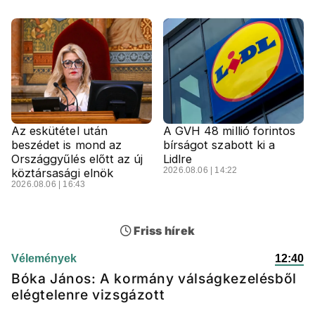
Az eskütétel után
A GVH 48 millió forintos
beszédet is mond az
bírságot szabott ki a
Országgyűlés előtt az új
Lidlre
2026.08.06 | 14:22
köztársasági elnök
2026.08.06 | 16:43
Friss hírek
Vélemények
12:40
Bóka János: A kormány válságkezelésből
elégtelenre vizsgázott