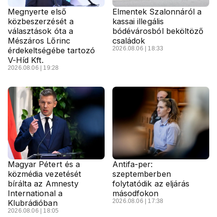
Megnyerte első
Elmentek Szalonnáról a
közbeszerzését a
kassai illegális
választások óta a
bódévárosból beköltöző
Mészáros Lőrinc
családok
2026.08.06 | 18:33
érdekeltségébe tartozó
V-Híd Kft.
2026.08.06 | 19:28
Magyar Pétert és a
Antifa-per:
közmédia vezetését
szeptemberben
bírálta az Amnesty
folytatódik az eljárás
International a
másodfokon
2026.08.06 | 17:38
Klubrádióban
2026.08.06 | 18:05