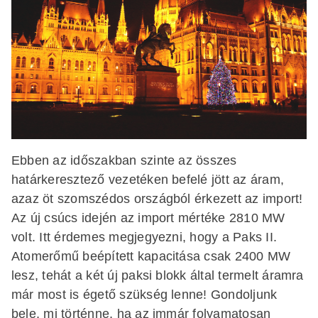
Ebben az időszakban szinte az összes
határkeresztező vezetéken befelé jött az áram,
azaz öt szomszédos országból érkezett az import!
Az új csúcs idején az import mértéke 2810 MW
volt. Itt érdemes megjegyezni, hogy a Paks II.
Atomerőmű beépített kapacitása csak 2400 MW
lesz, tehát a két új paksi blokk által termelt áramra
már most is égető szükség lenne! Gondoljunk
bele, mi történne, ha az immár folyamatosan