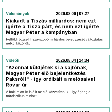
Vélemények
2026.08.06 | 07:27
Kiakadt a Tiszás milliárdos: nem ezt
ígérte a Tisza párt, és nem ezt ígérte
Magyar Péter a kampányban
Felföldi József Tisza-szopó milliárdos bejegyzését változtatás
nélkül közöljük.
Videók
2026.08.04 | 14:34
"Azonnal küldjétek ki a sajtónak,
Magyar Péter élő bejelentkezés
Paksról!" - így ordibált a melósaival
Rovar úr
A baki miatt le is állt az élő közvetítésük…Így őrjöng a
nárcisztikus miniszt...