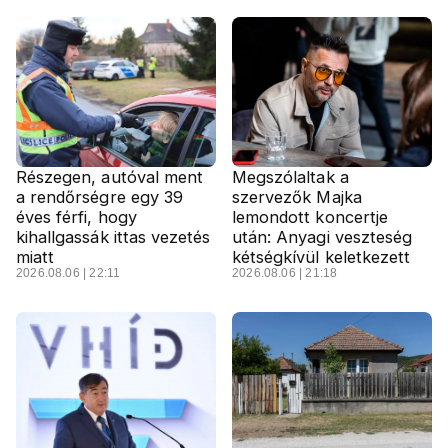
Részegen, autóval ment
Megszólaltak a
a rendőrségre egy 39
szervezők Majka
éves férfi, hogy
lemondott koncertje
kihallgassák ittas vezetés
után: Anyagi veszteség
miatt
kétségkívül keletkezett
2026.08.06 | 22:11
2026.08.06 | 21:18