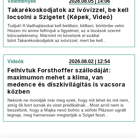
Vélemények
2026.08.05 | 14:06
Takarékoskodjatok az ivóvízzel, be kell
locsolni a Szigetet (Képek, Videó)
Tudjuk! A Vadhajtásokat kell betiltani, kitiltani, börtönbe vetni.
Hiszen mi amire felhívjuk a figyelmet, az a tiszások szerint
bűncselekmény. Mármint mi követünk el ezáltal
bűnt.Takarékoskodjatok az ivóvízzel, mert be kell...
Videók
2026.08.02 | 12:54
Felhívtuk Forsthoffer szállodáját:
maximumon mehet a klíma, van
medence és díszkivilágítás is vacsora
közben
Nekünk ne mondják már meg ezek, hogy mit lehet és mit nem,
amíg ők bort isznak és vizet prédikálnak…Most arról nem is
beszélünk, hogy a Majka nevű bohóc a siófoki Plázson ugrált
tegnap, meg hamarosan megtartják a Sziget feszt...