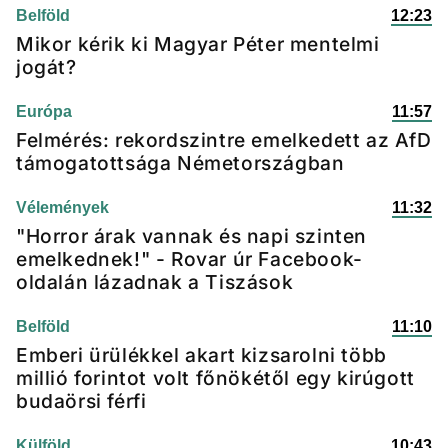
Belföld
12:23
Mikor kérik ki Magyar Péter mentelmi
jogát?
Európa
11:57
Felmérés: rekordszintre emelkedett az AfD
támogatottsága Németországban
Vélemények
11:32
"Horror árak vannak és napi szinten
emelkednek!" - Rovar úr Facebook-
oldalán lázadnak a Tiszások
Belföld
11:10
Emberi ürülékkel akart kizsarolni több
millió forintot volt főnökétől egy kirúgott
budaörsi férfi
Külföld
10:43