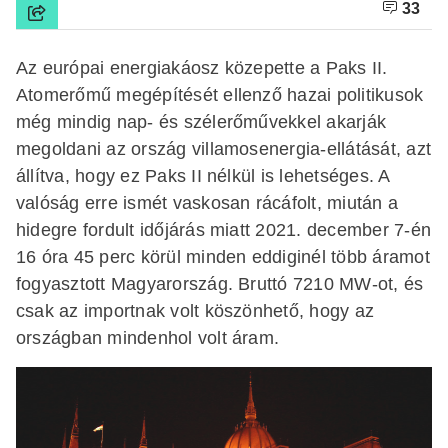
33
Az európai energiakáosz közepette a Paks II.
Atomerőmű megépítését ellenző hazai politikusok
még mindig nap- és szélerőművekkel akarják
megoldani az ország villamosenergia-ellátását, azt
állítva, hogy ez Paks II nélkül is lehetséges. A
valóság erre ismét vaskosan rácáfolt, miután a
hidegre fordult időjárás miatt 2021. december 7-én
16 óra 45 perc körül minden eddiginél több áramot
fogyasztott Magyarország. Bruttó 7210 MW-ot, és
csak az importnak volt köszönhető, hogy az
országban mindenhol volt áram.