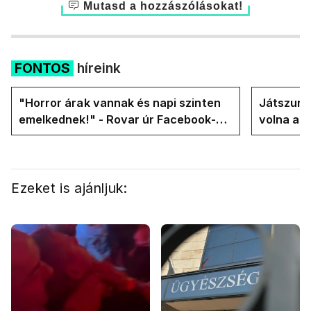
Mutasd a hozzászólásokat!
FONTOS
híreink
"Horror árak vannak és napi szinten
Játszunk 
emelkednek!" - Rovar úr Facebook-
volna az
oldalán lázadnak a Tiszások
rezsicsök
Ezeket is ajánljuk: