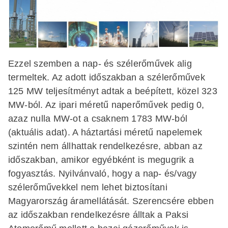
Ezzel szemben a nap- és szélerőművek alig
termeltek. Az adott időszakban a szélerőművek
125 MW teljesítményt adtak a beépített, közel 323
MW-ból. Az ipari méretű naperőművek pedig 0,
azaz nulla MW-ot a csaknem 1783 MW-ból
(aktuális adat). A háztartási méretű napelemek
szintén nem állhattak rendelkezésre, abban az
időszakban, amikor egyébként is megugrik a
fogyasztás. Nyilvánvaló, hogy a nap- és/vagy
szélerőművekkel nem lehet biztosítani
Magyarország áramellátását. Szerencsére ebben
az időszakban rendelkezésre álltak a Paksi