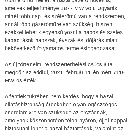
Atomerőmű mellett a hazai gázerőművek is,
amelyek teljesítménye 1877 MW volt. Ugyanis
minél több nap- és szélerőmű van a rendszerben,
annál több gázerőműre van szükség, hiszen
ezekkel lehet kiegyensúlyozni a napos és szeles
kapacitások napszak, évszak és időjárás miatt
bekövetkező folyamatos termelésingadozását.
Az új történelmi rendszerterhelési csúcs által
megdőlt az eddigi, 2021. február 11-én mért 7119
MW-os érték.
A fentiek tükrében nem kérdés, hogy a hazai
ellátásbiztonság érdekében olyan egészséges
energiamixre van szüksége az országnak,
amelynek köszönhetően télen-nyáron, éjjel-nappal
biztosítani lehet a hazai háztartások, valamint az