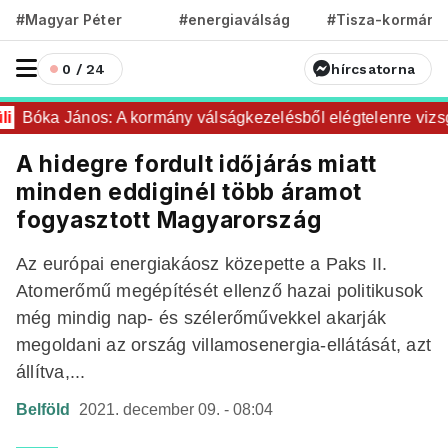
#Magyar Péter
#energiaválság
#Tisza-kormány
0 / 24
hírcsatorna
Bóka János: A kormány válságkezelésből elégtelenre vizsgá
A hidegre fordult időjárás miatt
minden eddiginél több áramot
fogyasztott Magyarország
Az európai energiakáosz közepette a Paks II.
Atomerőmű megépítését ellenző hazai politikusok
még mindig nap- és szélerőművekkel akarják
megoldani az ország villamosenergia-ellátását, azt
állítva,...
Belföld
2021. december 09. - 08:04