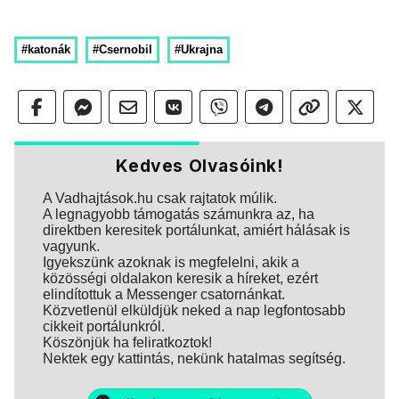
#katonák
#Csernobil
#Ukrajna
Kedves Olvasóink!
A Vadhajtások.hu csak rajtatok múlik.
A legnagyobb támogatás számunkra az, ha
direktben keresitek portálunkat, amiért hálásak is
vagyunk.
Igyekszünk azoknak is megfelelni, akik a
közösségi oldalakon keresik a híreket, ezért
elindítottuk a Messenger csatornánkat.
Közvetlenül elküldjük neked a nap legfontosabb
cikkeit portálunkról.
Köszönjük ha feliratkoztok!
Nektek egy kattintás, nekünk hatalmas segítség.