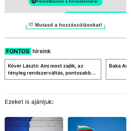
Feliratkozom a hírcsatornára!
Mutasd a hozzászólásokat!
FONTOS
híreink
Kövér László: Ami most zajlik, az
Baka Andr
tényleg rendszerváltás, pontosabban
rendszervisszaváltás
Ezeket is ajánljuk: