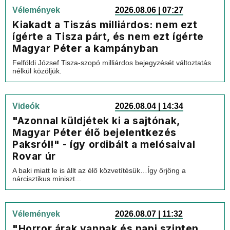
Vélemények
2026.08.06 | 07:27
Kiakadt a Tiszás milliárdos: nem ezt
ígérte a Tisza párt, és nem ezt ígérte
Magyar Péter a kampányban
Felföldi József Tisza-szopó milliárdos bejegyzését változtatás
nélkül közöljük.
Videók
2026.08.04 | 14:34
"Azonnal küldjétek ki a sajtónak,
Magyar Péter élő bejelentkezés
Paksról!" - így ordibált a melósaival
Rovar úr
A baki miatt le is állt az élő közvetítésük…Így őrjöng a
nárcisztikus miniszt...
Vélemények
2026.08.07 | 11:32
"Horror árak vannak és napi szinten