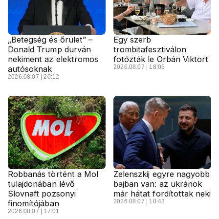
„Betegség és őrület” –
Egy szerb
Donald Trump durván
trombitafesztiválon
nekiment az elektromos
fotózták le Orbán Viktort
2026.08.07 | 18:05
autósoknak
2026.08.07 | 20:12
Robbanás történt a Mol
Zelenszkij egyre nagyobb
tulajdonában lévő
bajban van: az ukránok
Slovnaft pozsonyi
már hátat fordítottak neki
2026.08.07 | 10:43
finomítójában
2026.08.07 | 17:01