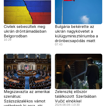
Civilek sebesültek meg
Bulgária bekérette az
ukrán dróntámadásban
ukrán nagykövetet a
Belgorodban
külügyminisztériumba a
10:29
drónbecsapódás miatt
07:43
Megszavazta az amerikai
Zelenszkij először
szenátus:
találkozott Szerbiában
Százszázalékos vámot
Vučić elnökkel
2026.08.08 | 10:30
vethetnek ki arra, aki