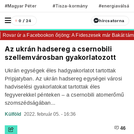
#Magyar Péter
#Tisza-kormány
#energiaválság
0 / 24
hírcsatorna
Rovar úr a Facebookon őrjöng: A Fideszesek már Bakát táma
Az ukrán hadsereg a csernobili
szellemvárosban gyakorlatozott
Ukrán egységek éles hadgyakorlatot tartottak
Pripjatyban. Az ukrán hadsereg egységei városi
hadviselési gyakorlatokat tartottak éles
fegyverekkel pénteken – a csernobili atomerőmű
szomszédságában...
Külföld
2022. február 05. - 16:36
46