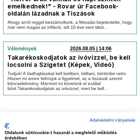
emelkednek!" - Rovar úr Facebook-
oldalán lázadnak a Tiszások
Ahogy arról reggel beszámoltunk, a Messiás bejelentette, hogy
már nem magas az infláció, sőt 10 éve nem látot...
Vélemények
2026.08.05 | 14:06
Takarékoskodjatok az ivóvízzel, be kell
locsolni a Szigetet (Képek, Videó)
Tudjuk! A Vadhajtásokat kell betiltani, kitiltani, börtönbe vetni.
Hiszen mi amire felhívjuk a figyelmet, az a tiszások szerint
bűncselekmény. Mármint mi követünk el ezáltal
bűnt.Takarékoskodjatok az ivóvízzel, mert be kell...
Adatvédelmi irányelvek
Oldalunk süti/cookie-t használ a megfelelő működés
vadhajtások
érdekében