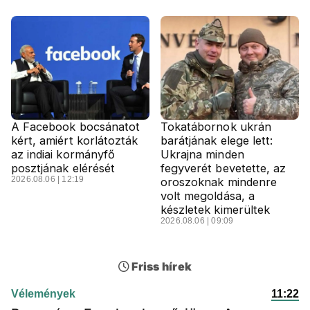
A Facebook bocsánatot
Tokatábornok ukrán
kért, amiért korlátozták
barátjának elege lett:
az indiai kormányfő
Ukrajna minden
posztjának elérését
fegyverét bevetette, az
2026.08.06 | 12:19
oroszoknak mindenre
volt megoldása, a
készletek kimerültek
2026.08.06 | 09:09
Friss hírek
Vélemények
11:22