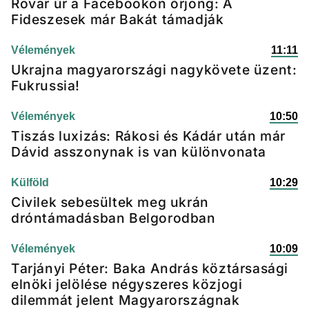
Rovar úr a Facebookon őrjöng: A
Fideszesek már Bakát támadják
Vélemények
11:11
Ukrajna magyarországi nagykövete üzent:
Fukrussia!
Vélemények
10:50
Tiszás luxizás: Rákosi és Kádár után már
Dávid asszonynak is van különvonata
Külföld
10:29
Civilek sebesültek meg ukrán
dróntámadásban Belgorodban
Vélemények
10:09
Tarjányi Péter: Baka András köztársasági
elnöki jelölése négyszeres közjogi
dilemmát jelent Magyarországnak