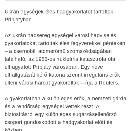
Ukrán egységek éles hadgyakorlatot tartottak
Pripjatyban.
Az ukrán hadsereg egységei városi hadviselési
gyakorlatokat tartottak éles fegyverekkel pénteken
– a csernobili atomerőmű szomszédságában
található, az 1986-os nukleáris katasztrófa óta
elhagyatott Pripjaty városában. Egy neve
elhallgatását kérő katona szerint irreguláris erők
elleni városi harcot gyakoroltak – írja a Reuters.
A gyakorlatban a különleges erők, a nemzeti gárda
és a rendőrség egységei vettek részt. A
biztosításról egy különleges sugárzásellenőrző
csoport gondoskodott a hadgyakorlat előtt és
közben.