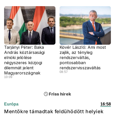
Tarjányi Péter: Baka
Kövér László: Ami most
András köztársasági
zajlik, az tényleg
elnöki jelölése
rendszerváltás,
négyszeres közjogi
pontosabban
dilemmát jelent
rendszervisszaváltás
08:57
Magyarországnak
10:09
Friss hírek
Európa
16:58
Mentőkre támadtak feldühödött helyiek