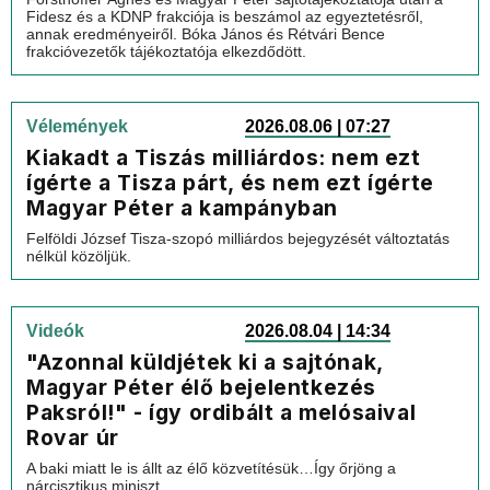
Fidesz és a KDNP frakciója is beszámol az egyeztetésről,
annak eredményeiről. Bóka János és Rétvári Bence
frakcióvezetők tájékoztatója elkezdődött.
Vélemények
2026.08.06 | 07:27
Kiakadt a Tiszás milliárdos: nem ezt
ígérte a Tisza párt, és nem ezt ígérte
Magyar Péter a kampányban
Felföldi József Tisza-szopó milliárdos bejegyzését változtatás
nélkül közöljük.
Videók
2026.08.04 | 14:34
"Azonnal küldjétek ki a sajtónak,
Magyar Péter élő bejelentkezés
Paksról!" - így ordibált a melósaival
Rovar úr
A baki miatt le is állt az élő közvetítésük…Így őrjöng a
nárcisztikus miniszt...