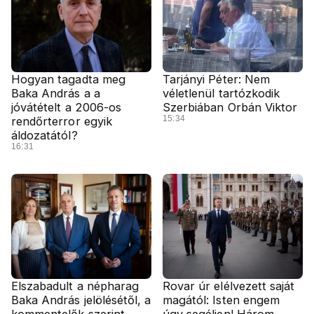
Hogyan tagadta meg
Tarjányi Péter: Nem
Baka András a a
véletlenül tartózkodik
jóvátételt a 2006-os
Szerbiában Orbán Viktor
15:34
rendőrterror egyik
áldozatától?
16:31
Elszabadult a népharag
Rovar úr elélvezett saját
Baka András jelölésétől, a
magától: Isten engem