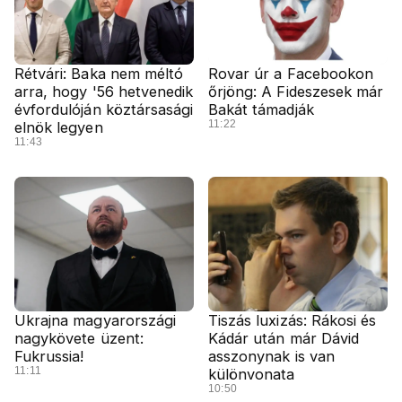
Rétvári: Baka nem méltó
Rovar úr a Facebookon
arra, hogy '56 hetvenedik
őrjöng: A Fideszesek már
évfordulóján köztársasági
Bakát támadják
11:22
elnök legyen
11:43
Ukrajna magyarországi
Tiszás luxizás: Rákosi és
nagykövete üzent:
Kádár után már Dávid
Fukrussia!
asszonynak is van
11:11
különvonata
10:50