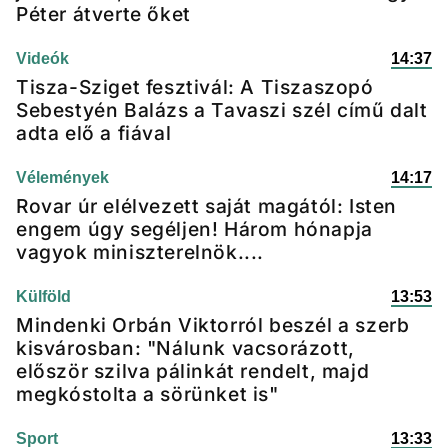
Péter átverte őket
Videók
14:37
Tisza-Sziget fesztivál: A Tiszaszopó
Sebestyén Balázs a Tavaszi szél című dalt
adta elő a fiával
Vélemények
14:17
Rovar úr elélvezett saját magától: Isten
engem úgy segéljen! Három hónapja
vagyok miniszterelnök....
Külföld
13:53
Mindenki Orbán Viktorról beszél a szerb
kisvárosban: "Nálunk vacsorázott,
először szilva pálinkát rendelt, majd
megkóstolta a sörünket is"
Sport
13:33