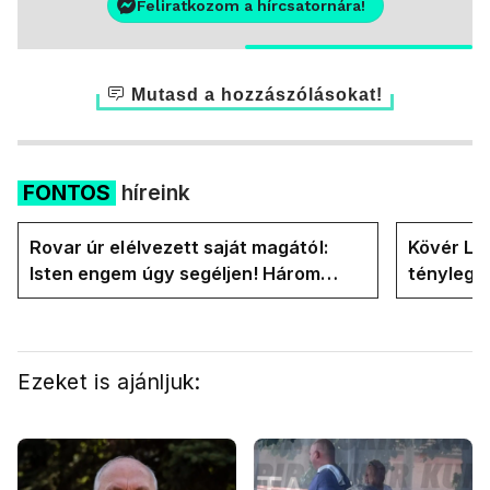
Feliratkozom a hírcsatornára!
Mutasd a hozzászólásokat!
FONTOS
híreink
Rovar úr elélvezett saját magától:
Kövér Lás
Isten engem úgy segéljen! Három
tényleg 
hónapja vagyok miniszterelnök....
rendszer
Ezeket is ajánljuk: