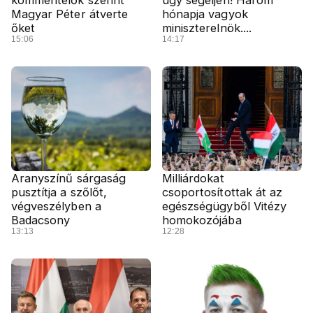
kommentelők szerint
úgy segéljen! Három
Magyar Péter átverte
hónapja vagyok
őket
miniszterelnök....
15:06
14:17
Aranyszínű sárgaság
Milliárdokat
pusztítja a szőlőt,
csoportosítottak át az
végveszélyben a
egészségügyből Vitézy
Badacsony
homokozójába
13:13
12:28