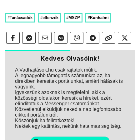
#Tanácsadók
#ellenzék
#MSZP
#Kunhalmi
Kedves Olvasóink!
A Vadhajtások.hu csak rajtatok múlik.
A legnagyobb támogatás számunkra az, ha
direktben keresitek portálunkat, amiért hálásak is
vagyunk.
Igyekszünk azoknak is megfelelni, akik a
közösségi oldalakon keresik a híreket, ezért
elindítottuk a Messenger csatornánkat.
Közvetlenül elküldjük neked a nap legfontosabb
cikkeit portálunkról.
Köszönjük ha feliratkoztok!
Nektek egy kattintás, nekünk hatalmas segítség.