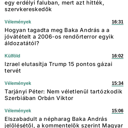
egy erdélyi faluban, mert azt hitték,
szervkereskedők
Vélemények
16:31
Hogyan tagadta meg Baka András a a
jóvátételt a 2006-os rendőrterror egyik
áldozatától?
Külföld
16:02
Izrael elutasítja Trump 15 pontos gázai
tervét
Vélemények
15:34
Tarjányi Péter: Nem véletlenül tartózkodik
Szerbiában Orbán Viktor
Vélemények
15:06
Elszabadult a népharag Baka András
jelölésétől, a kommentelők szerint Magyar