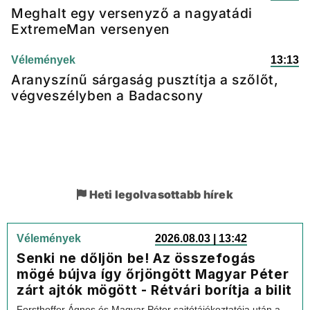
Meghalt egy versenyző a nagyatádi
ExtremeMan versenyen
Vélemények
13:13
Aranyszínű sárgaság pusztítja a szőlőt,
végveszélyben a Badacsony
Heti legolvasottabb hírek
Vélemények
2026.08.03 | 13:42
Senki ne dőljön be! Az összefogás
mögé bújva így őrjöngött Magyar Péter
zárt ajtók mögött - Rétvári borítja a bilit
Forsthoffer Ágnes és Magyar Péter sajtótájékoztatója után a