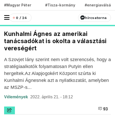
#Magyar Péter
#Tisza-kormány
#energiaválság
0 / 24
hírcsatorna
Kunhalmi Ágnes az amerikai
tanácsadókat is okolta a választási
vereségért
A Szovjet lány szerint nem volt szerencsés, hogy a
stratégiaalkotók folyamatosan Putyin ellen
hergeltek.Az Alapjogokért Központ szúrta ki
Kunhalmi Ágnesnek azt a nyilatkozatát, amelyben
az MSZP-s...
Vélemények
2022. április 21. - 18:12
93