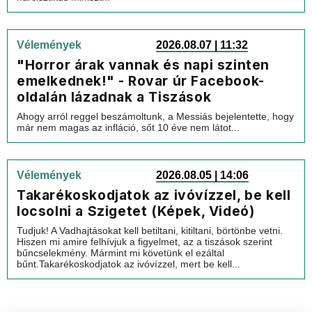
Vélemények
2026.08.07 | 11:32
"Horror árak vannak és napi szinten
emelkednek!" - Rovar úr Facebook-
oldalán lázadnak a Tiszások
Ahogy arról reggel beszámoltunk, a Messiás bejelentette, hogy
már nem magas az infláció, sőt 10 éve nem látot...
Vélemények
2026.08.05 | 14:06
Takarékoskodjatok az ivóvízzel, be kell
locsolni a Szigetet (Képek, Videó)
Tudjuk! A Vadhajtásokat kell betiltani, kitiltani, börtönbe vetni.
Hiszen mi amire felhívjuk a figyelmet, az a tiszások szerint
bűncselekmény. Mármint mi követünk el ezáltal
bűnt.Takarékoskodjatok az ivóvízzel, mert be kell...