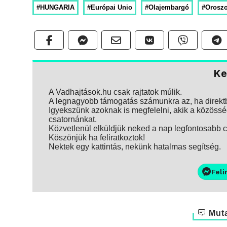
#HUNGARIA
#Európai Unio
#Olajembargó
#Orosz
Ke
A Vadhajtások.hu csak rajtatok múlik.
A legnagyobb támogatás számunkra az, ha direktbe
Igyekszünk azoknak is megfelelni, akik a közösség
csatornánkat.
Közvetlenül elküldjük neked a nap legfontosabb ci
Köszönjük ha feliratkoztok!
Nektek egy kattintás, nekünk hatalmas segítség.
Feli
Muta