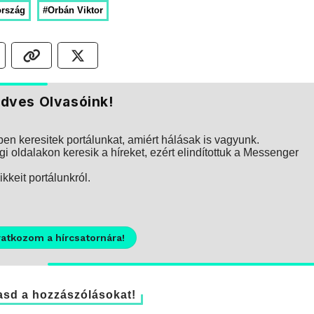
ország
#Orbán Viktor
dves Olvasóink!
n keresitek portálunkat, amiért hálásak is vagyunk.
i oldalakon keresik a híreket, ezért elindítottuk a Messenger
kkeit portálunkról.
ratkozom a hírcsatornára!
sd a hozzászólásokat!