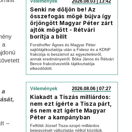
orrást
Vélemények
2026.08.03 | 13:42
Senki ne dőljön be! Az
összefogás mögé bújva így
őrjöngött Magyar Péter zárt
ajtók mögött - Rétvári
borítja a bilit
emény
 a
Forsthoffer Ágnes és Magyar Péter
sajtótájékoztatója után a Fidesz és a KDNP
ajdonú
frakciója is beszámol az egyeztetésről,
annak eredményeiről. Bóka János és Rétvári
követett
Bence frakcióvezetők tájékoztatója
elkezdődött.
Vélemények
2026.08.06 | 07:27
 a
Kiakadt a Tiszás milliárdos:
ását,
nem ezt ígérte a Tisza párt,
és nem ezt ígérte Magyar
Péter a kampányban
tt –
Felföldi József Tisza-szopó milliárdos
bejegyzését változtatás nélkül közöljük.