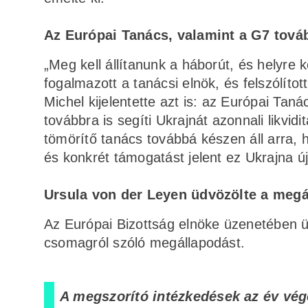
Az Európai Tanács, valamint a G7 továb
„Meg kell állítanunk a háborút, és helyre ke
fogalmazott a tanácsi elnök, és felszólítot
Michel kijelentette azt is: az Európai Taná
továbbra is segíti Ukrajnát azonnali likvid
tömörítő tanács továbbá készen áll arra, 
és konkrét támogatást jelent ez Ukrajna új
Ursula von der Leyen üdvözölte a megá
Az Európai Bizottság elnöke üzenetében üd
csomagról szóló megállapodást.
A megszorító intézkedések az év vég