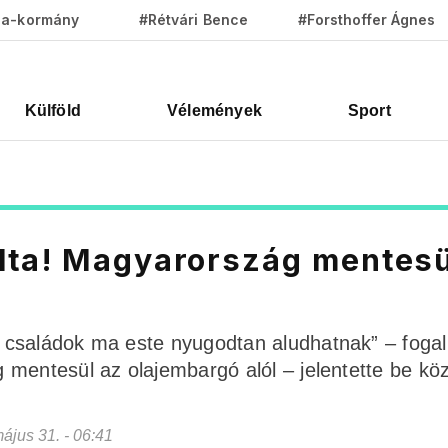
za-kormány
#Rétvári Bence
#Forsthoffer Ágnes
Külföld
Vélemények
Sport
lta! Magyarország mentesü
 családok ma este nyugodtan aludhatnak” – foga
 mentesül az olajembargó alól – jelentette be kö
május 31. - 06:41