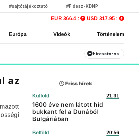
#sajtótájékoztató
#Fidesz-KDNP
EUR 366.4 :
USD 317.95 :
Európa
Videók
Történelem
hírcsatorna
l az
Friss hírek
Külföld
21:31
1600 éve nem látott híd
lmazott
bukkant fel a Dunából
zösségi
Bulgáriában
Belföld
20:56