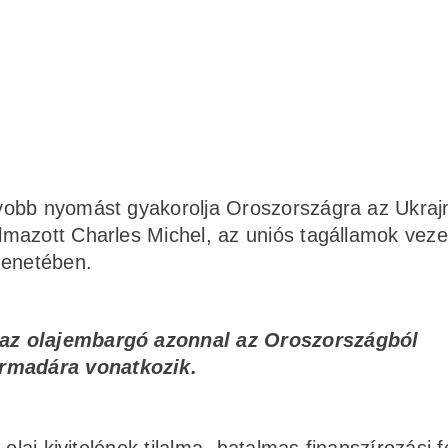
obb nyomást gyakorolja Oroszországra az Ukrajn
mazott Charles Michel, az uniós tagállamok vezet
zenetében.
t az olajembargó azonnal az Oroszországból
armadára vonatkozik.