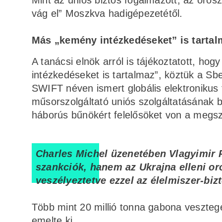
Mint az uniós biztos fogalmazott, az orosz 
vág el” Moszkva hadigépezetétől.
Más „kemény intézkedéseket” is tartal
A tanácsi elnök arról is tájékoztatott, h
intézkedéseket is tartalmaz”, köztük a Sb
SWIFT néven ismert globális elektronikus 
műsorszolgáltató uniós szolgáltatásának b
háborús bűnökért felelősöket von a megsz
Charles Michel üzenetében Vlagyimir P
szankciók, hanem az Ukrajna elleni or
veszélyeztetve ezzel az élelmiszer-biz
Több mint 20 millió tonna gabona veszteg
emelte ki.