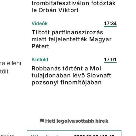
trombitafesztiválon fotózták
le Orbán Viktort
Videók
17:34
Tiltott pártfinanszírozás
miatt feljelentették Magyar
Pétert
Külföld
17:01
a elleni
Robbanás történt a Mol
őit
tulajdonában lévő Slovnaft
pozsonyi finomítójában
Heti legolvasottabb hírek