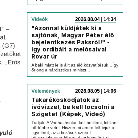
Videók
2026.08.04 | 14:34
"Azonnal küldjétek ki a
t” –
sajtónak, Magyar Péter élő
al.
bejelentkezés Paksról!" -
a (G7)
így ordibált a melósaival
ezetőket
Rovar úr
k. „Erős
A baki miatt le is állt az élő közvetítésük…Így
őrjöng a nárcisztikus miniszt...
Vélemények
2026.08.05 | 14:06
Takarékoskodjatok az
s
ivóvízzel, be kell locsolni a
Szigetet (Képek, Videó)
Tudjuk! A Vadhajtásokat kell betiltani, kitiltani,
börtönbe vetni. Hiszen mi amire felhívjuk a
yuló
figyelmet, az a tiszások szerint
bűncselekmény. Mármint mi követünk el