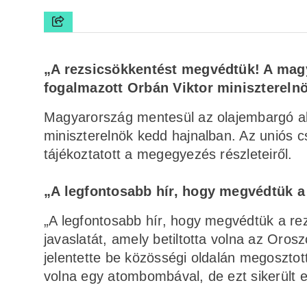
„A rezsicsökkentést megvédtük! A mag
fogalmazott Orbán Viktor miniszterelnö
Magyarország mentesül az olajembargó aló
miniszterelnök kedd hajnalban. Az uniós c
tájékoztatott a megegyezés részleteiről.
„A legfontosabb hír, hogy megvédtük a
„A legfontosabb hír, hogy megvédtük a rez
javaslatát, amely betiltotta volna az Oro
jelentette be közösségi oldalán megosztot
volna egy atombombával, de ezt sikerült el