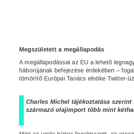
Megszületett a megállapodás
A megállapodással az EU a lehető legnagy
háborújának befejezése érdekében – fogal
tömörítő Európai Tanács elnöke Twitter-ü
Charles Michel tájékoztatása szerin
származó olajimport több mint kéth