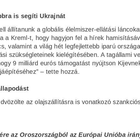
bra is segíti Ukrajnát
ll állítanunk a globális élelmiszer-ellátási láncoka
ta a Kreml-t, hogy hagyjon fel a hírek hamisításáv
cs, valamint a világ hét legfejlettebb iparú ország
itási szükségleteinek kielégítésében. A tagállami v
hogy 9 milliárd eurós támogatást nyújtson Kijevne
jáépítéséhez” – tette hozzá.
llapodást
vözölte az olajszállításra is vonatkozó szankció
ére az Oroszországból az Európai Unióba irán