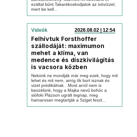
ezáltal bűnt.Takarékoskodjatok az ivóvízzel,
mert be kell...
Videók
2026.08.02 | 12:54
Felhívtuk Forsthoffer
szállodáját: maximumon
mehet a klíma, van
medence és díszkivilágítás
is vacsora közben
Nekünk ne mondják már meg ezek, hogy mit
lehet és mit nem, amíg ők bort isznak és
vizet prédikálnak…Most arról nem is
beszélünk, hogy a Majka nevű bohóc a
siófoki Plázson ugrált tegnap, meg
hamarosan megtartják a Sziget feszt...