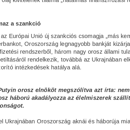
olaj kivitelének tilalma „hatalmas finanszírozási f
maz a szankció
ogy az Európai Unió új szankciós csomagja „más k
erbankot, Oroszország legnagyobb bankját kizárja
fizetési rendszerből, három nagy orosz állami tul
etiltásáról rendelkezik, továbbá az Ukrajnában el
orító intézkedések hatálya alá.
utyin orosz elnököt megszólítva azt írta: nem
osz háború akadályozza az élelmiszerek szállít
tonságot.
el Ukrajnában Oroszország aknái és háborúja mia