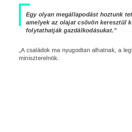
Egy olyan megállapodást hoztunk tet
amelyek az olajat csövön keresztül ka
folytathatják gazdálkodásukat.”
„A családok ma nyugodtan alhatnak, a legha
miniszterelnök.