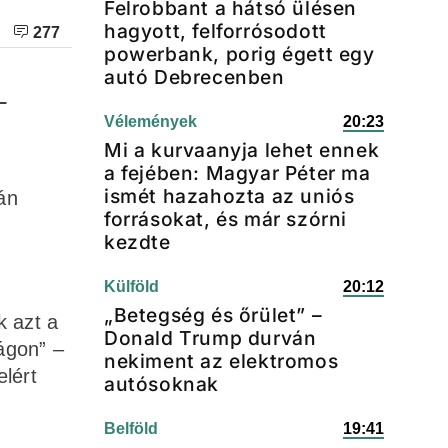
Felrobbant a hátsó ülésen
hagyott, felforrósodott
277
powerbank, porig égett egy
autó Debrecenben
–
Vélemények
20:23
Mi a kurvaanyja lehet ennek
a fejében: Magyar Péter ma
ismét hazahozta az uniós
án
forrásokat, és már szórni
kezdte
Külföld
20:12
„Betegség és őrület” –
k azt a
Donald Trump durván
ágon” –
nekiment az elektromos
elért
autósoknak
Belföld
19:41