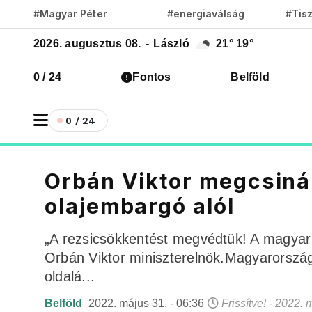
#Magyar Péter
#energiaválság
#Tis
2026. augusztus 08.
-
László
21°
19°
0 / 24
Fontos
Belföld
0 / 24
Orbán Viktor megcsiná
olajembargó alól
„A rezsicsökkentést megvédtük! A magyar
Orbán Viktor miniszterelnök.Magyarország
oldalá...
Belföld
2022. május 31. - 06:36
Frissítve! - 2022. 