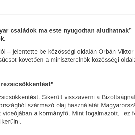
yar családok ma este nyugodtan aludhatnak” 
k.
l – jelentette be közösségi oldalán Orbán Viktor
súcsot követően a miniszterelnök közösségi oldal
 rezsicsökkentést”
sicsökkentést. Sikerült visszaverni a Bizottságna
szországból származó olaj használatát Magyarorsz
t videójában a kormányfő. Mint fogalmazott, „ez f
kerülni.