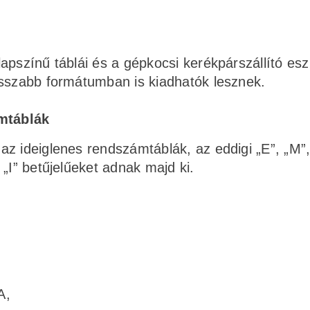
apszínű táblái és a gépkocsi kerékpárszállító es
osszabb formátumban is kiadhatók lesznek.
mtáblák
z ideiglenes rendszámtáblák, az eddigi „E”, „M”,
„I” betűjelűeket adnak majd ki.
A,