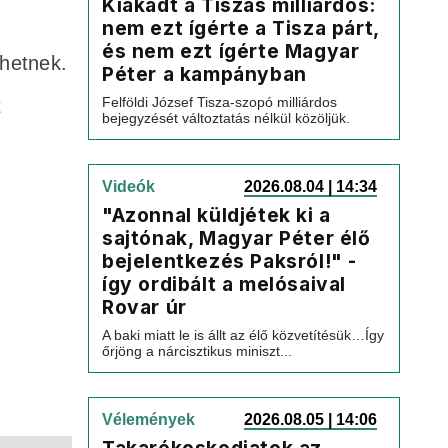
Kiakadt a Tiszás milliárdos:
nem ezt ígérte a Tisza párt,
és nem ezt ígérte Magyar
dhetnek.
Péter a kampányban
Felföldi József Tisza-szopó milliárdos
t
bejegyzését változtatás nélkül közöljük.
Videók
2026.08.04 | 14:34
"Azonnal küldjétek ki a
sajtónak, Magyar Péter élő
bejelentkezés Paksról!" -
így ordibált a melósaival
Rovar úr
A baki miatt le is állt az élő közvetítésük…Így
őrjöng a nárcisztikus miniszt...
Vélemények
2026.08.05 | 14:06