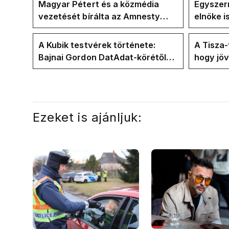
Magyar Pétert és a közmédia
Egyszerr
vezetését bírálta az Amnesty
elnöke 
International a Klubrádióban
jövő hét
A Kubik testvérek története:
A Tisza
Bajnai Gordon DatAdat-körétől
hogy jö
az ECDA-n át Magyar Péter
az új kö
közvetlen stábjáig
Ezeket is ajánljuk: