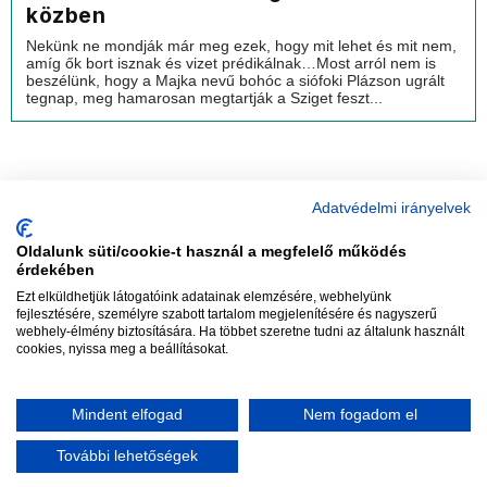
közben
Nekünk ne mondják már meg ezek, hogy mit lehet és mit nem,
amíg ők bort isznak és vizet prédikálnak…Most arról nem is
beszélünk, hogy a Majka nevű bohóc a siófoki Plázson ugrált
tegnap, meg hamarosan megtartják a Sziget feszt...
Adatvédelmi irányelvek
Oldalunk süti/cookie-t használ a megfelelő működés
vadhajtások
érdekében
Ezt elküldhetjük látogatóink adatainak elemzésére, webhelyünk
fejlesztésére, személyre szabott tartalom megjelenítésére és nagyszerű
webhely-élmény biztosítására. Ha többet szeretne tudni az általunk használt
Szerkesztőség:
szerk@vadhajtasok.hu
cookies, nyissa meg a beállításokat.
Modi:
moderator@vadhajtasok.hu
Adatvédelem
Impresszum
Szerzői jogok
Mindent elfogad
Nem fogadom el
2018 Vadhajtások.hu
További lehetőségek