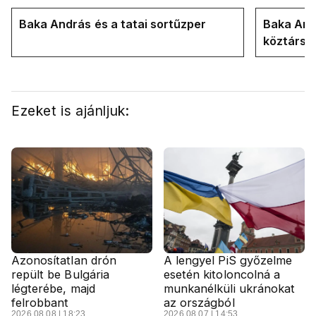
Baka András és a tatai sortűzper
Baka Andr
köztársa
Ezeket is ajánljuk:
Azonosítatlan drón
A lengyel PiS győzelme
repült be Bulgária
esetén kitoloncolná a
légterébe, majd
munkanélküli ukránokat
felrobbant
az országból
2026.08.08 | 18:23
2026.08.07 | 14:53