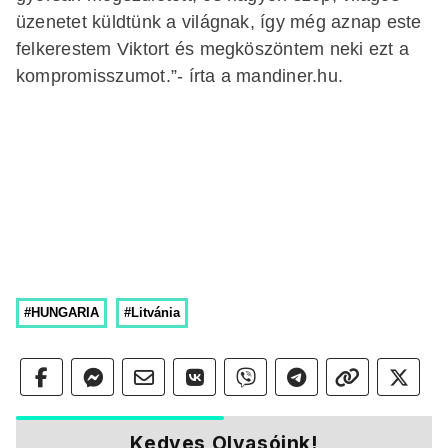
üzenetet küldtünk a világnak, így még aznap este
felkerestem Viktort és megköszöntem neki ezt a
kompromisszumot.”- írta a mandiner.hu.
#HUNGARIA
#Litvánia
Kedves Olvasóink!