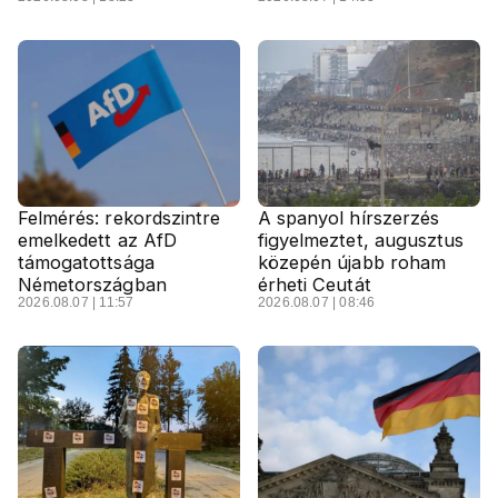
Felmérés: rekordszintre
A spanyol hírszerzés
emelkedett az AfD
figyelmeztet, augusztus
támogatottsága
közepén újabb roham
Németországban
érheti Ceutát
2026.08.07 | 11:57
2026.08.07 | 08:46