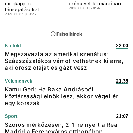
megkapja a
erőművet Romániában
2026.08.03 | 20:56
támogatásokat
2026.08.04 | 08:26
Friss hírek
Külföld
22:04
Megszavazta az amerikai szenátus:
Százszázalékos vámot vethetnek ki arra,
aki orosz olajat és gázt vesz
Vélemények
21:36
Kamu Geri: Ha Baka Andrásból
köztársasági elnök lesz, akkor véget ér
egy korszak
Sport
21:07
Szoros mérkőzésen, 2-1-re nyert a Real
Madrid a Ferencváros otthonában