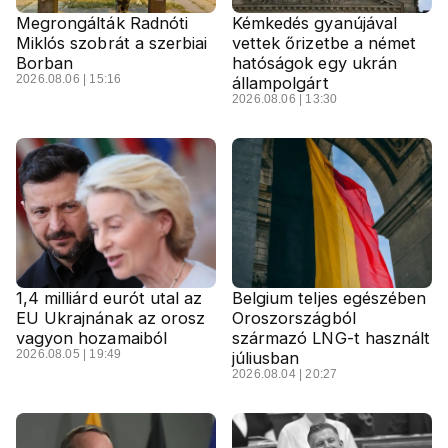
Megrongálták Radnóti
Kémkedés gyanújával
Miklós szobrát a szerbiai
vettek őrizetbe a német
Borban
hatóságok egy ukrán
2026.08.06 | 15:16
állampolgárt
2026.08.06 | 13:30
1,4 milliárd eurót utal az
Belgium teljes egészében
EU Ukrajnának az orosz
Oroszországból
vagyon hozamaiból
származó LNG-t használt
2026.08.05 | 19:49
júliusban
2026.08.04 | 20:27