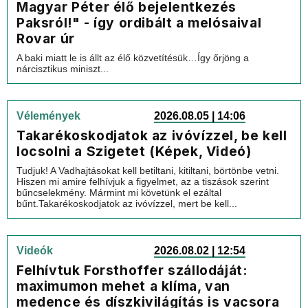
Magyar Péter élő bejelentkezés
Paksról!" - így ordibált a melósaival
Rovar úr
A baki miatt le is állt az élő közvetítésük…Így őrjöng a
nárcisztikus miniszt...
Vélemények
2026.08.05 | 14:06
Takarékoskodjatok az ivóvízzel, be kell
locsolni a Szigetet (Képek, Videó)
Tudjuk! A Vadhajtásokat kell betiltani, kitiltani, börtönbe vetni.
Hiszen mi amire felhívjuk a figyelmet, az a tiszások szerint
bűncselekmény. Mármint mi követünk el ezáltal
bűnt.Takarékoskodjatok az ivóvízzel, mert be kell...
Videók
2026.08.02 | 12:54
Felhívtuk Forsthoffer szállodáját:
maximumon mehet a klíma, van
medence és díszkivilágítás is vacsora