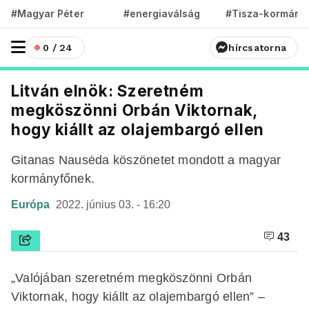
#Magyar Péter
#energiaválság
#Tisza-kormány
0 / 24
hírcsatorna
Litván elnök: Szeretném
megköszönni Orbán Viktornak,
hogy kiállt az olajembargó ellen
Gitanas Nausėda köszönetet mondott a magyar
kormányfőnek.
Európa
2022. június 03. - 16:20
43
„Valójában szeretném megköszönni Orbán
Viktornak, hogy kiállt az olajembargó ellen” –