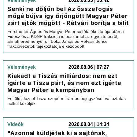
Vélemények
2026.08.03 | 13:42
Senki ne dőljön be! Az összefogás
mögé bújva így őrjöngött Magyar Péter
zárt ajtók mögött - Rétvári borítja a bilit
Forsthoffer Ágnes és Magyar Péter sajtótájékoztatója után a
Fidesz és a KDNP frakciója is beszámol az egyeztetésről,
annak eredményeiről. Bóka János és Rétvári Bence
frakcióvezetők tájékoztatója elkezdődött.
Vélemények
2026.08.06 | 07:27
Kiakadt a Tiszás milliárdos: nem ezt
ígérte a Tisza párt, és nem ezt ígérte
Magyar Péter a kampányban
Felföldi József Tisza-szopó milliárdos bejegyzését változtatás
nélkül közöljük.
Videók
2026.08.04 | 14:34
"Azonnal küldjétek ki a sajtónak,