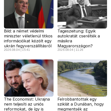
Bild: a német védelmi
Tageszeitung: Egyik
miniszter véletlenül titkos
autokratát cserélték a
információkat közölt egy
másikra
ukrán fegyverszállításról
Magyarországon?
2026.08.04 | 15:41
2026.08.04 | 11:26
The Economist: Ukrajna
Felrobbantottak egy
nem teljesíti az uniós
sziklát a Dunában, hogy
reformokat, de így is
megmentsék az