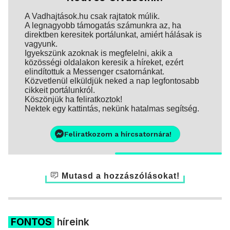
A Vadhajtások.hu csak rajtatok múlik.
A legnagyobb támogatás számunkra az, ha
direktben keresitek portálunkat, amiért hálásak is
vagyunk.
Igyekszünk azoknak is megfelelni, akik a
közösségi oldalakon keresik a híreket, ezért
elindítottuk a Messenger csatornánkat.
Közvetlenül elküldjük neked a nap legfontosabb
cikkeit portálunkról.
Köszönjük ha feliratkoztok!
Nektek egy kattintás, nekünk hatalmas segítség.
Feliratkozom a hírcsatornára!
Mutasd a hozzászólásokat!
FONTOS
híreink