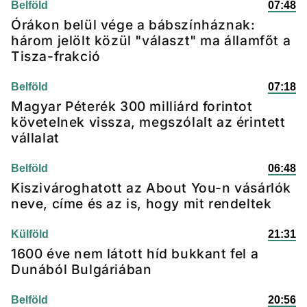
Belföld
07:48
Órákon belül vége a bábszínháznak:
három jelölt közül "választ" ma államfőt a
Tisza-frakció
Belföld
07:18
Magyar Péterék 300 milliárd forintot
követelnek vissza, megszólalt az érintett
vállalat
Belföld
06:48
Kiszivároghatott az About You-n vásárlók
neve, címe és az is, hogy mit rendeltek
Külföld
21:31
1600 éve nem látott híd bukkant fel a
Dunából Bulgáriában
Belföld
20:56