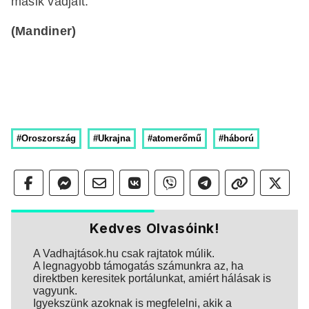
másik vádjait.
(Mandiner)
#Oroszország
#Ukrajna
#atomerőmű
#háború
Kedves Olvasóink!
A Vadhajtások.hu csak rajtatok múlik.
A legnagyobb támogatás számunkra az, ha
direktben keresitek portálunkat, amiért hálásak is
vagyunk.
Igyekszünk azoknak is megfelelni, akik a