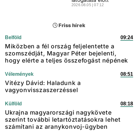
látogatása előtt
2026.08.05 | 07:12
Friss hírek
Belföld
09:24
Miközben a fél ország feljelentette a
szomszédját, Magyar Péter bejelenti,
hogy elérte a teljes összefogást népének
Vélemények
08:51
Vitézy Dávid: Haladunk a
vagyonvisszaszerzéssel
Külföld
08:18
Ukrajna magyarországi nagykövete
szerint további letartóztatásokra lehet
számítani az aranykonvoj-ügyben