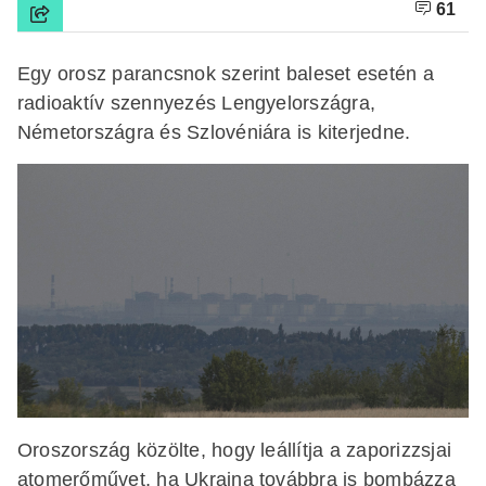
61
Egy orosz parancsnok szerint baleset esetén a
radioaktív szennyezés Lengyelországra,
Németországra és Szlovéniára is kiterjedne.
Oroszország közölte, hogy leállítja a zaporizzsjai
atomerőművet, ha Ukrajna továbbra is bombázza