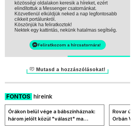
közösségi oldalakon keresik a híreket, ezért
elindítottuk a Messenger csatornánkat.
Közvetlenül elküldjük neked a nap legfontosabb
cikkeit portálunkról.
Köszönjük ha feliratkoztok!
Nektek egy kattintás, nekünk hatalmas segítség.
Feliratkozom a hírcsatornára!
Mutasd a hozzászólásokat!
FONTOS
híreink
Órákon belül vége a bábszínháznak:
Rovar úr 
három jelölt közül "választ" ma
Orbán Vik
államfőt a Tisza-frakció
felelős a