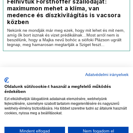
Felhívtuk Forsthoffer szállodáját:
maximumon mehet a klíma, van
medence és díszkivilágítás is vacsora
közben
Nekünk ne mondják már meg ezek, hogy mit lehet és mit nem,
amíg ők bort isznak és vizet prédikálnak…Most arról nem is
beszélünk, hogy a Majka nevű bohóc a siófoki Plázson ugrált
tegnap, meg hamarosan megtartják a Sziget feszt...
Adatvédelmi irányelvek
Oldalunk süti/cookie-t használ a megfelelő működés
vadhajtások
érdekében
Ezt elküldhetjük látogatóink adatainak elemzésére, webhelyünk
fejlesztésére, személyre szabott tartalom megjelenítésére és nagyszerű
webhely-élmény biztosítására. Ha többet szeretne tudni az általunk használt
Szerkesztőség:
szerk@vadhajtasok.hu
cookies, nyissa meg a beállításokat.
Modi:
moderator@vadhajtasok.hu
Adatvédelem
Impresszum
Szerzői jogok
Mindent elfogad
Nem fogadom el