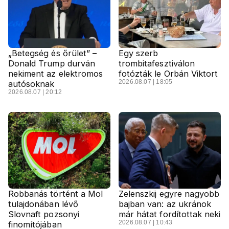
„Betegség és őrület” –
Egy szerb
Donald Trump durván
trombitafesztiválon
nekiment az elektromos
fotózták le Orbán Viktort
2026.08.07 | 18:05
autósoknak
2026.08.07 | 20:12
Robbanás történt a Mol
Zelenszkij egyre nagyobb
tulajdonában lévő
bajban van: az ukránok
Slovnaft pozsonyi
már hátat fordítottak neki
2026.08.07 | 10:43
finomítójában