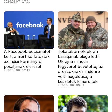
2026.08.07 | 17:01
A Facebook bocsánatot
Tokatábornok ukrán
kért, amiért korlátozták
barátjának elege lett:
az indiai kormányfő
Ukrajna minden
posztjának elérését
fegyverét bevetette, az
2026.08.06 | 12:19
oroszoknak mindenre
volt megoldása, a
készletek kimerültek
2026.08.06 | 09:09