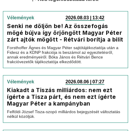
Vélemények
2026.08.03 | 13:42
Senki ne dőljön be! Az összefogás
mögé bújva így őrjöngött Magyar Péter
zárt ajtók mögött - Rétvári borítja a bilit
Forsthoffer Ágnes és Magyar Péter sajtótájékoztatója után a
Fidesz és a KDNP frakciója is beszámol az egyeztetésről,
annak eredményeiről. Bóka János és Rétvári Bence
frakcióvezetők tájékoztatója elkezdődött.
Vélemények
2026.08.06 | 07:27
Kiakadt a Tiszás milliárdos: nem ezt
ígérte a Tisza párt, és nem ezt ígérte
Magyar Péter a kampányban
Felföldi József Tisza-szopó milliárdos bejegyzését változtatás
nélkül közöljük.