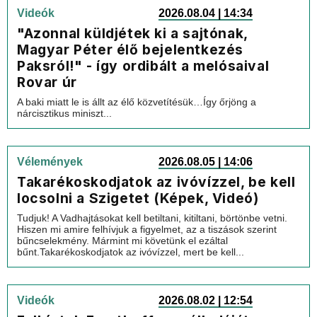
Videók
2026.08.04 | 14:34
"Azonnal küldjétek ki a sajtónak,
Magyar Péter élő bejelentkezés
Paksról!" - így ordibált a melósaival
Rovar úr
A baki miatt le is állt az élő közvetítésük…Így őrjöng a
nárcisztikus miniszt...
Vélemények
2026.08.05 | 14:06
Takarékoskodjatok az ivóvízzel, be kell
locsolni a Szigetet (Képek, Videó)
Tudjuk! A Vadhajtásokat kell betiltani, kitiltani, börtönbe vetni.
Hiszen mi amire felhívjuk a figyelmet, az a tiszások szerint
bűncselekmény. Mármint mi követünk el ezáltal
bűnt.Takarékoskodjatok az ivóvízzel, mert be kell...
Videók
2026.08.02 | 12:54