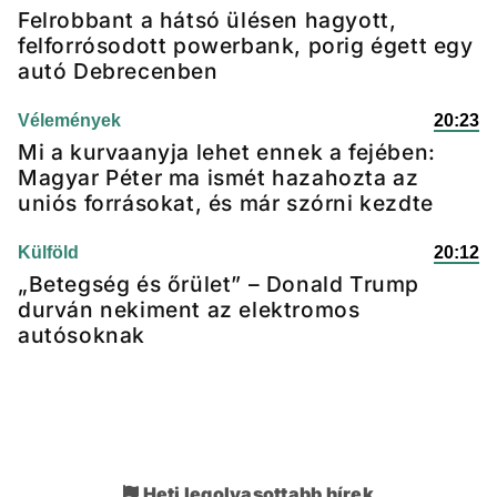
Felrobbant a hátsó ülésen hagyott,
felforrósodott powerbank, porig égett egy
autó Debrecenben
Vélemények
20:23
Mi a kurvaanyja lehet ennek a fejében:
Magyar Péter ma ismét hazahozta az
uniós forrásokat, és már szórni kezdte
Külföld
20:12
„Betegség és őrület” – Donald Trump
durván nekiment az elektromos
autósoknak
Heti legolvasottabb hírek