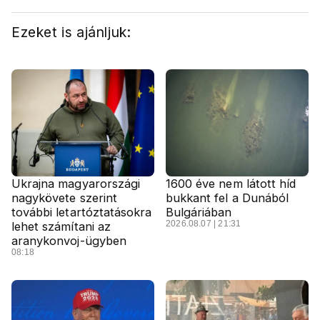
Ezeket is ajánljuk:
Ukrajna magyarországi
1600 éve nem látott híd
nagykövete szerint
bukkant fel a Dunából
további letartóztatásokra
Bulgáriában
2026.08.07 | 21:31
lehet számítani az
aranykonvoj-ügyben
08:18