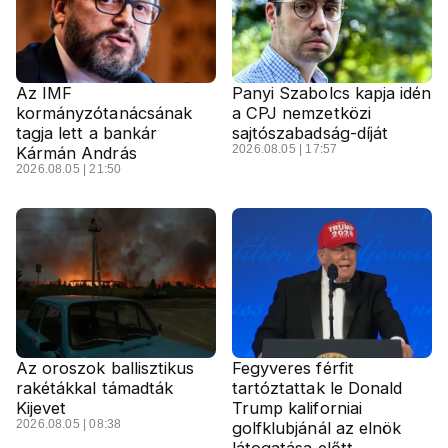
Az IMF
Panyi Szabolcs kapja idén
kormányzótanácsának
a CPJ nemzetközi
tagja lett a bankár
sajtószabadság-díját
2026.08.05 | 17:57
Kármán András
2026.08.05 | 21:50
Az oroszok ballisztikus
Fegyveres férfit
rakétákkal támadták
tartóztattak le Donald
Kijevet
Trump kaliforniai
2026.08.05 | 08:38
golfklubjánál az elnök