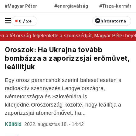
#Magyar Péter
#energiaválság
#Tisza-kormány
0 / 24
hírcsatorna
 fél ország feljelentette a szomszédját, Magyar Péter bejelent
Oroszok: Ha Ukrajna tovább
bombázza a zaporizzsjai erőművet,
leállítjuk
Egy orosz parancsnok szerint baleset esetén a
radioaktív szennyezés Lengyelországra,
Németországra és Szlovéniára is
kiterjedne.Oroszország közölte, hogy leállítja a
zaporizzsjai atomerőművet, ha...
Külföld
2022. augusztus 18. - 14:42