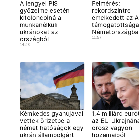
A lengyel PiS
Felmérés:
győzelme esetén
rekordszintre
kitoloncolná a
emelkedett az 
munkanélküli
támogatottság
ukránokat az
Németországba
országból
11:57
14:53
Kémkedés gyanújával
1,4 milliárd euró
vettek őrizetbe a
az EU Ukrajnán
német hatóságok egy
orosz vagyon
ukrán állampolgárt
hozamaiból