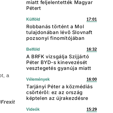
miatt feljelentették Magyar
Pétert
Külföld
17:01
Robbanás történt a Mol
tulajdonában lévő Slovnaft
pozsonyi finomítójában
Belföld
16:32
A BRFK vizsgálja Szijjártó
Péter BYD-s kinevezését
vesztegetés gyanúja miatt
ot, a
Vélemények
16:00
Tarjányi Péter a közmédiás
csörtéről: ez az ország
képtelen az újrakezdésre
#Frexit
Videók
15:29