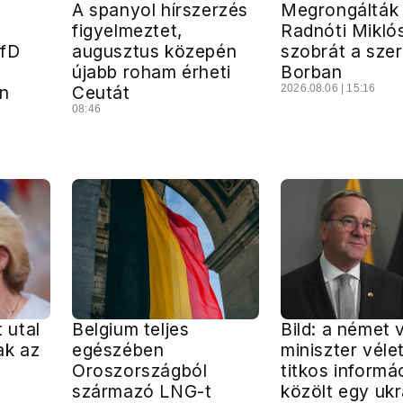
A spanyol hírszerzés
Megrongálták
figyelmeztet,
Radnóti Mikló
AfD
augusztus közepén
szobrát a szer
a
újabb roham érheti
Borban
n
Ceutát
2026.08.06 | 15:16
08:46
t utal
Belgium teljes
Bild: a német 
ak az
egészében
miniszter véle
Oroszországból
titkos informá
származó LNG-t
közölt egy uk