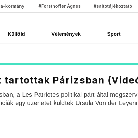
za-kormány
#Forsthoffer Ágnes
#sajtótájékoztató
Külföld
Vélemények
Sport
 tartottak Párizsban (Vide
ban, a Les Patriotes politikai párt által megszerv
anciák egy üzenetet küldtek Ursula Von der Leyen