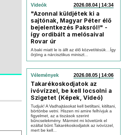
Videók
2026.08.04 | 14:34
"Azonnal küldjétek ki a
sajtónak, Magyar Péter élő
bejelentkezés Paksról!" -
így ordibált a melósaival
Rovar úr
A baki miatt le is állt az élő közvetítésük…Így
őrjöng a nárcisztikus miniszt...
Vélemények
2026.08.05 | 14:06
Takarékoskodjatok az
ivóvízzel, be kell locsolni a
Szigetet (Képek, Videó)
Tudjuk! A Vadhajtásokat kell betiltani, kitiltani,
börtönbe vetni. Hiszen mi amire felhívjuk a
figyelmet, az a tiszások szerint
bűncselekmény. Mármint mi követünk el
ezáltal bűnt.Takarékoskodjatok az ivóvízzel,
mert be kell...