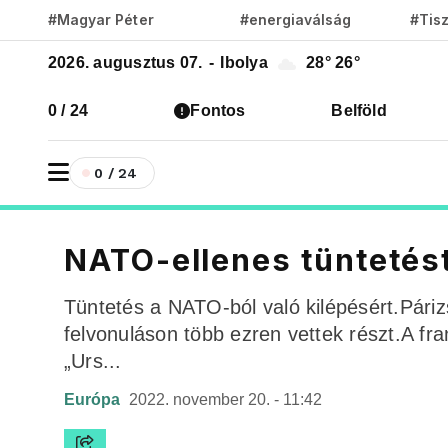
#Magyar Péter
#energiaválság
#Tis
2026. augusztus 07.
-
Ibolya
28°
26°
0 / 24
Fontos
Belföld
0 / 24
NATO-ellenes tüntetést
Tüntetés a NATO-ból való kilépésért.Párizs
felvonuláson több ezren vettek részt.A fr
„Urs...
Európa
2022. november 20. - 11:42