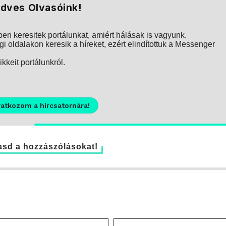
dves Olvasóink!
n keresitek portálunkat, amiért hálásak is vagyunk.
i oldalakon keresik a híreket, ezért elindítottuk a Messenger
kkeit portálunkról.
ratkozom a hírcsatornára!
sd a hozzászólásokat!