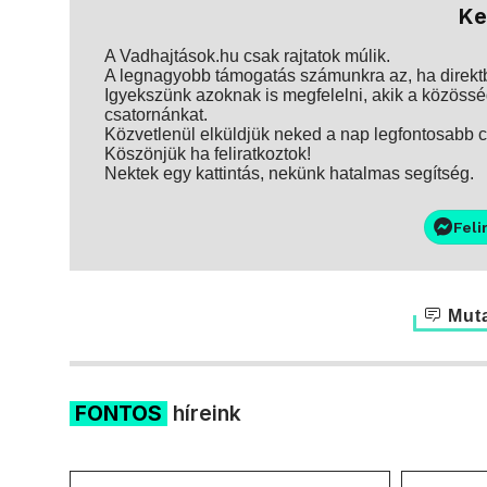
Ke
A Vadhajtások.hu csak rajtatok múlik.
A legnagyobb támogatás számunkra az, ha direktbe
Igyekszünk azoknak is megfelelni, akik a közösség
csatornánkat.
Közvetlenül elküldjük neked a nap legfontosabb ci
Köszönjük ha feliratkoztok!
Nektek egy kattintás, nekünk hatalmas segítség.
Feli
Muta
FONTOS
híreink