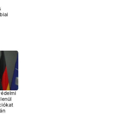
s
biai
védelmi
tlenül
ciókat
rán