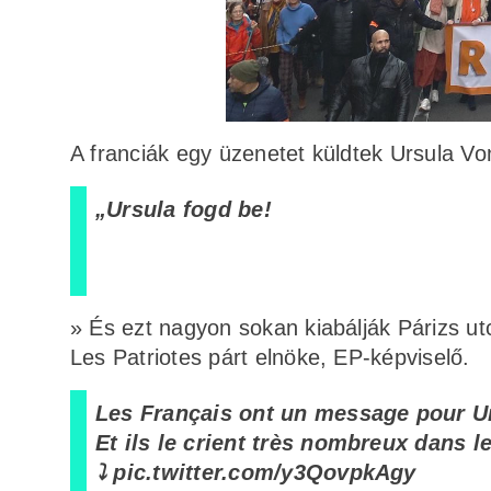
A franciák egy üzenetet küldtek Ursula V
„Ursula fogd be!
» És ezt nagyon sokan kiabálják Párizs utcá
Les Patriotes párt elnöke, EP-képviselő.
Les Français ont un message pour Urs
Et ils le crient très nombreux dans l
⤵️
pic.twitter.com/y3QovpkAgy