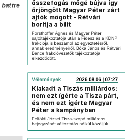
összefogás mögé bújva így
 battre
őrjöngött Magyar Péter zárt
ajtók mögött - Rétvári
borítja a bilit
Forsthoffer Ágnes és Magyar Péter
sajtótájékoztatója után a Fidesz és a KDNP
frakciója is beszámol az egyeztetésről,
annak eredményeiről. Bóka János és Rétvári
Bence frakcióvezetők tájékoztatója
elkezdődött.
Vélemények
2026.08.06 | 07:27
Kiakadt a Tiszás milliárdos:
nem ezt ígérte a Tisza párt,
és nem ezt ígérte Magyar
Péter a kampányban
Felföldi József Tisza-szopó milliárdos
bejegyzését változtatás nélkül közöljük.