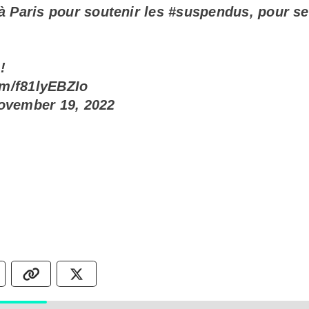
 Paris pour soutenir les
#suspendus
, pour se
!
om/f81lyEBZIo
ovember 19, 2022