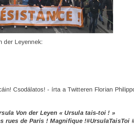
on der Leyennek:
in! Csodálatos! - írta a Twitteren Florian Philipp
ula Von der Leyen « Ursula tais-toi ! »
es rues de Paris ! Magnifique !
#UrsulaTaisToi