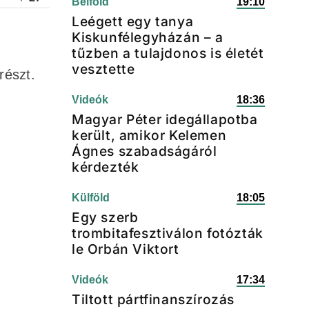
Belföld
19:10
Leégett egy tanya
Kiskunfélegyházán – a
tűzben a tulajdonos is életét
vesztette
részt.
Videók
18:36
Magyar Péter idegállapotba
került, amikor Kelemen
Ágnes szabadságáról
kérdezték
Külföld
18:05
Egy szerb
trombitafesztiválon fotózták
le Orbán Viktort
Videók
17:34
Tiltott pártfinanszírozás