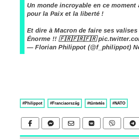
Un monde incroyable en ce moment à
pour la Paix et la liberté !
Et dire à Macron de faire ses valises 
Énorme !! 🇫🇷🇫🇷🇫🇷
pic.twitter.c
— Florian Philippot (@f_philippot)
N
#Philippot
#Franciaország
#tüntetés
#NATO