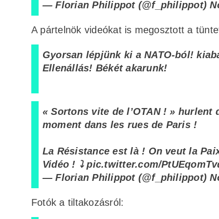
— Florian Philippot (@f_philippot)
N
A pártelnök videókat is megosztott a tüntet
Gyorsan lépjünk ki a NATO-ból! kiabál
Ellenállás! Békét akarunk!
« Sortons vite de l’OTAN ! » hurlent 
moment dans les rues de Paris !
La Résistance est là ! On veut la Pai
Vidéo ! ⤵️
pic.twitter.com/PtUEqomTv
— Florian Philippot (@f_philippot)
N
Fotók a tiltakozásról: