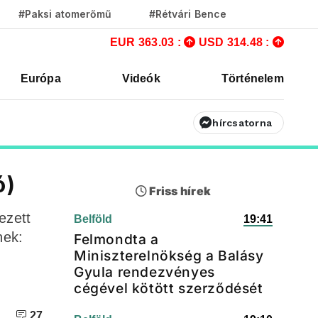
#Paksi atomerőmű
#Rétvári Bence
EUR 363.03 :
USD 314.48 :
Európa
Videók
Történelem
hírcsatorna
ó)
Friss hírek
ezett
Belföld
19:41
nek:
Felmondta a
Miniszterelnökség a Balásy
Gyula rendezvényes
cégével kötött szerződését
27