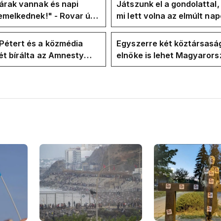
árak vannak és napi
Játszunk el a gondolattal
emelkednek!" - Rovar úr
mi lett volna az elmúlt na
k-oldalán lázadnak a
rezsicsökkentés nélkül
k
Pétert és a közmédia
Egyszerre két köztársasá
t bírálta az Amnesty
elnöke is lehet Magyaror
ional a Klubrádióban
jövő hétre