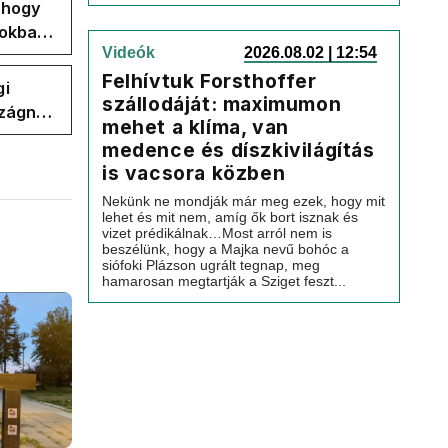
, hogy
pokban
Videók
2026.08.02 | 12:54
Felhívtuk Forsthoffer
gi
szállodáját: maximumon
szágnak
mehet a klíma, van
medence és díszkivilágítás
is vacsora közben
Nekünk ne mondják már meg ezek, hogy mit
lehet és mit nem, amíg ők bort isznak és
vizet prédikálnak…Most arról nem is
beszélünk, hogy a Majka nevű bohóc a
siófoki Plázson ugrált tegnap, meg
hamarosan megtartják a Sziget feszt...