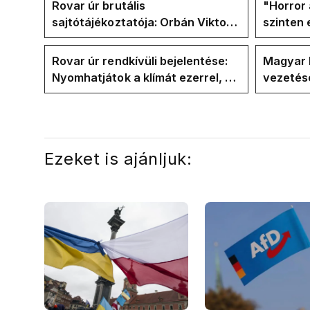
Rovar úr brutális
"Horror 
sajtótájékoztatója: Orbán Viktor
szinten 
és a Vadhajtások a felelős a
Faceboo
kialakult helyzetért
Tiszáso
Rovar úr rendkívüli bejelentése:
Magyar 
Nyomhatjátok a klímát ezerrel, a
vezetésé
hűtőket letekerhetitek, vége az
Internat
energiaválságnak
Ezeket is ajánljuk: