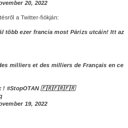
ovember 20, 2022
ésről a Twitter-fiókján:
 több ezer francia most Párizs utcáin! Itt az
des milliers et des milliers de Français en ce
x !
#StopOTAN
🇫🇷🇫🇷🇫🇷
q
ovember 19, 2022